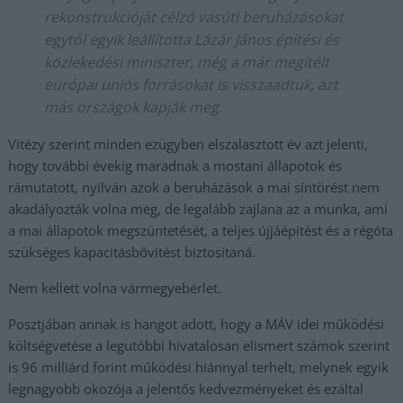
rekonstrukcióját célzó vasúti beruházásokat
egytől egyik leállította Lázár János építési és
közlekedési miniszter, még a már megítélt
európai uniós forrásokat is visszaadtuk, azt
más országok kapják meg.
Vitézy szerint minden ezügyben elszalasztott év azt jelenti,
hogy további évekig maradnak a mostani állapotok és
rámutatott, nyilván azok a beruházások a mai síntörést nem
akadályozták volna meg, de legalább zajlana az a munka, ami
a mai állapotok megszüntetését, a teljes újjáépítést és a régóta
szükséges kapacitásbővítést biztosítaná.
Nem kellett volna vármegyebérlet.
Posztjában annak is hangot adott, hogy a MÁV idei működési
költségvetése a legutóbbi hivatalosan elismert számok szerint
is 96 milliárd forint működési hiánnyal terhelt, melynek egyik
legnagyobb okozója a jelentős kedvezményeket és ezáltal