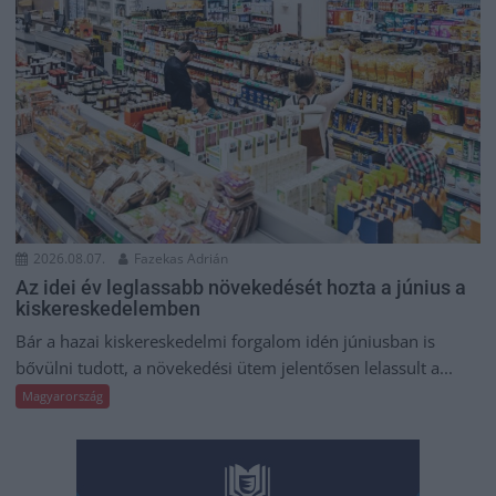
2026.08.07.
Fazekas Adrián
Az idei év leglassabb növekedését hozta a június a
kiskereskedelemben
Bár a hazai kiskereskedelmi forgalom idén júniusban is
bővülni tudott, a növekedési ütem jelentősen lelassult a...
Magyarország