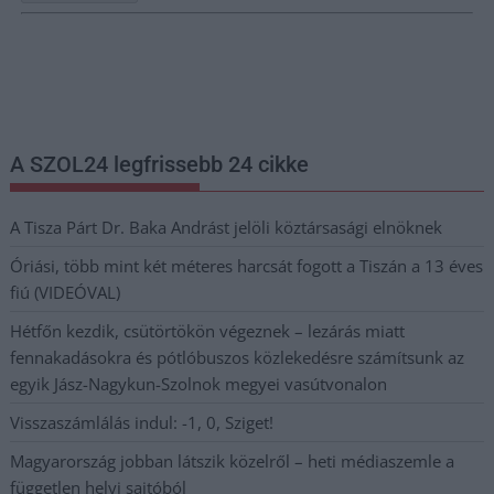
Nem szeretne lemaradni semmiről? Csak egy kattintás, és hírlevelünk a
legfrissebb információkkal és exkluzív tartalmakkal hétről hétre
postaládájába érkezik!
A SZOL24 legfrissebb 24 cikke
A Tisza Párt Dr. Baka Andrást jelöli köztársasági elnöknek
Óriási, több mint két méteres harcsát fogott a Tiszán a 13 éves
fiú (VIDEÓVAL)
Hétfőn kezdik, csütörtökön végeznek – lezárás miatt
fennakadásokra és pótlóbuszos közlekedésre számítsunk az
egyik Jász-Nagykun-Szolnok megyei vasútvonalon
Visszaszámlálás indul: -1, 0, Sziget!
Magyarország jobban látszik közelről – heti médiaszemle a
független helyi sajtóból