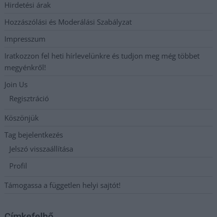
Hirdetési árak
Hozzászólási és Moderálási Szabályzat
Impresszum
Iratkozzon fel heti hírlevelünkre és tudjon meg még többet
megyénkről!
Join Us
Regisztráció
Köszönjük
Tag bejelentkezés
Jelszó visszaállítása
Profil
Támogassa a független helyi sajtót!
Címkefelhő