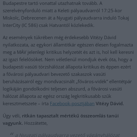
Budapestre tartó vonattal utazhatnak tovább. A
szerelvényforduló miatt a Keleti pályaudvarról 17:25-kor
Miskolc, Debrecenen át a Nyugati pályaudvarra induló Tokaj
InterCity (IC 586) csak Hatvantól közlekedik.
Az események tükrében még érdekesebb Vitézy Dávid
nyilatkozata, az egykori államtitkár egészen élesen fogalmazta
meg a MÁV jelenlegi kritikus helyzetét és azt is, hol kell keresni
az igazi felelősöket. Nem véletlenül mondjuk évek óta, hogy a
budapesti vasúti törzshálózat állapota kritikus és éppen ezért
a fővárosi pályaudvari bevezető szakaszok vasúti
beruházásairól egy mondvacsinált „főváros-vidék” ellentétpár
logikáján gondolkodni teljesen abszurd, a fővárosi vasúti
hálózat állapota az egész ország legkritikusabb szűk
keresztmetszete – írta
Facebook-posztjában
Vitézy Dávid.
Úgy véli,
ritkán tapasztalt mértékű összeomlás tanúi
vagyunk.
Hozzátette,
a Nyugati pályaudvarra vezető vágányhálózat