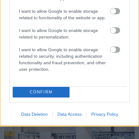
I want to allow Google to enable storage
related to functionality of the website or app.
I want to allow Google to enable storage
related to personalization.
I want to allow Google to enable storage
related to security, including authentication
functionality and fraud prevention, and other
2026.08.07.
Fazekas Adrián
user protection.
Országos ellenőrzés indult a hazai akkumulátoripari
üzemekben
Szigorú hatósági vizsgálat alá vonják az akkumulátorgyártás
CONFIRM
teljes működési láncát Magyarországon. Az augusztus 1-jétől
indult országos...
Magyarország
Data Deletion
Data Access
Privacy Policy