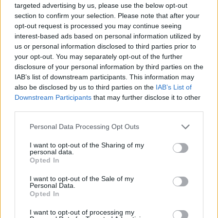
mindig fontosabb volt. A Jászkunságiak számára már lassan
targeted advertising by us, please use the below opt-out
ünnepnap lesz, ha egyszer véletlenül a MÁV járatai egy egész
section to confirm your selection. Please note that after your
napon át megbízhatóan és pontosan járnának.
opt-out request is processed you may continue seeing
interest-based ads based on personal information utilized by
,
,
,
,
,
Magyarország
csütörtök
források
lebénult
máv
összeomlás
us or personal information disclosed to third parties prior to
,
szolnoki vonal
vitézy dávid
your opt-out. You may separately opt-out of the further
disclosure of your personal information by third parties on the
IAB’s list of downstream participants. This information may
Bejegyzés
Détári Lajos világválogatott
Egykori bencés apátsági
also be disclosed by us to third parties on the
IAB’s List of
navigáció
futballista Szolnokon mesélt
templom maradványait
Downstream Participants
that may further disclose it to other
karrierjéről és Szoboszlai
azonosították
third parties.
Dominikról
Tomajmonostorán
Please note that this website/app uses one or more Google
Personal Data Processing Opt Outs
services and may gather and store information including but
not limited to your visit or usage behaviour. You may click to
I want to opt-out of the Sharing of my
personal data.
Kapcsolódó cikkek
grant or deny consent to Google and its third-party tags to
Opted In
use your data for below specified purposes in below Google
consent section.
I want to opt-out of the Sale of my
Personal Data.
Opted In
I want to opt-out of processing my