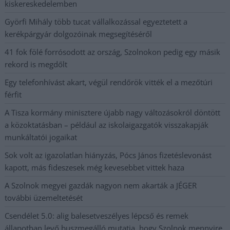
kiskereskedelemben
Györfi Mihály több tucat vállalkozással egyeztetett a
kerékpárgyár dolgozóinak megsegítéséről
41 fok fölé forrósodott az ország, Szolnokon pedig egy másik
rekord is megdőlt
Egy telefonhívást akart, végül rendőrök vitték el a mezőtúri
férfit
A Tisza kormány minisztere újabb nagy változásokról döntött
a közoktatásban – például az iskolaigazgatók visszakapják
munkáltatói jogaikat
Sok volt az igazolatlan hiányzás, Pócs János fizetéslevonást
kapott, más fideszesek még kevesebbet vittek haza
A Szolnok megyei gazdák nagyon nem akarták a JÉGER
további üzemeltetését
Csendélet 5.0: alig balesetveszélyes lépcső és remek
állapotban levő buszmegálló mutatja, hogy Szolnok mennyire