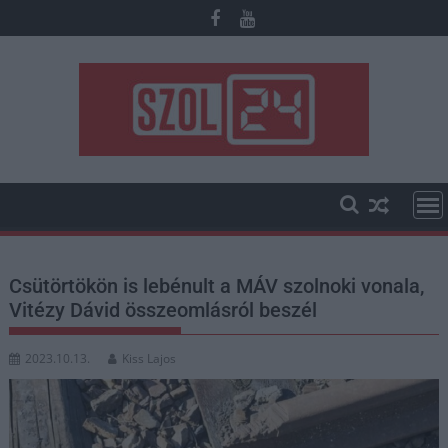
Skip
to
content
Csütörtökön is lebénult a MÁV szolnoki vonala,
Vitézy Dávid összeomlásról beszél
2023.10.13.
Kiss Lajos