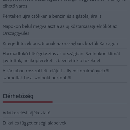
élhető város
Pénteken újra csökken a benzin és a gázolaj ára is
Napokon belül megválasztja az új köztársasági elnököt az
Országgyűlés
Kiterjedt tüzek pusztítanak az országban, köztük Karcagon
Harmadfokú hőségriasztás az országban: Szolnokon klímát
javítottak, helikoptereket is bevetettek a tüzeknél
A zárkában rosszul lett, elájult – ilyen körülményekről
számoltak be a szolnoki börtönből
Elérhetőség
Adatkezelési tájékoztató
Etikai és függetlenségi alapelvek