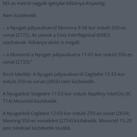
M3-as metrót vegyék igénybe Kőbánya-Kispestig.
Nem közlekedik
– a Nyugati pályaudvarról Monorra 9:38-kor induló S50-es
vonat (2772). Az utasok a Cívis InterRégióval (6082)
utazhatnak. Kőbánya alsón is megáll.
– a Monorról a Nyugati pályaudvarra 11:07-kor induló S50-es
vonat (2735).”
Kicsit később: A Nyugati pályaudvarról Ceglédre 13:33-kor
induló Z50-es vonat (2856) nem közlekedik.
A Nyugatiból Szegedre 11:53-kor induló Napfény InterCity (IC
714) Monortól közlekedik.
A Nyugatiból Ceglédre 12:03-kor induló Z50-es vonat (2834)
Monorig S50-es vonatként (2754) közlekedik. Monortól 15-20
perc késéssel közlekedik tovább.