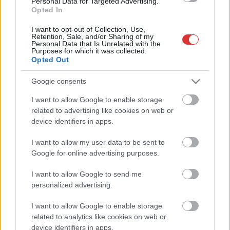
Personal Data for Targeted Advertising.
Opted In
I want to opt-out of Collection, Use,
Retention, Sale, and/or Sharing of my
Personal Data that Is Unrelated with the
Purposes for which it was collected.
Opted Out
Google consents
I want to allow Google to enable storage
2026.08.08.
Kiss Lajos
related to advertising like cookies on web or
Már magasabb szinten is nyomoznak Szijjártó
device identifiers in apps.
büntetőügyében, vesztegetés miatt 3 év letöltendőt
kaphat és ez csak az egyik botrány
I want to allow my user data to be sent to
Már nincs mentelmi joga, mivel kiugrott a Fidesz-frakcióból
Google for online advertising purposes.
és visszaadta mandátumát is, hogy cserébe az általa...
I want to allow Google to send me
Magyarország
personalized advertising.
I want to allow Google to enable storage
related to analytics like cookies on web or
device identifiers in apps.