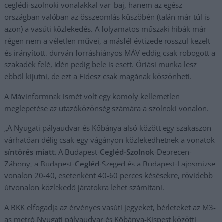
ceglédi-szolnoki vonalakkal van baj, hanem az egész
országban valóban az összeomlás küszöbén (talán már túl is
azon) a vasúti közlekedés. A folyamatos műszaki hibák már
régen nem a véletlen művei, a másfél évtizede rosszul kezelt
és irányított, durván forráshiányos MÁV eddig csak robogott a
szakadék felé, idén pedig bele is esett. Óriási munka lesz
ebből kijutni, de ezt a Fidesz csak magának köszönheti.
A Mávinformnak ismét volt egy komoly kellemetlen
meglepetése az utazóközönség számára a szolnoki vonalon.
„A Nyugati pályaudvar és Kőbánya alsó között egy szakaszon
várhatóan délig csak egy vágányon közlekedhetnek a vonatok
síntörés miatt.
A Budapest-
Cegléd-Szolnok
-Debrecen-
Záhony, a Budapest-
Cegléd
-Szeged és a Budapest-Lajosmizse
vonalon 20-40, esetenként 40-60 perces késésekre, rövidebb
útvonalon közlekedő járatokra lehet számítani.
A BKK elfogadja az érvényes vasúti jegyeket, bérleteket az M3-
as metró Nyugati pályaudvar és Kőbánya-Kispest közötti