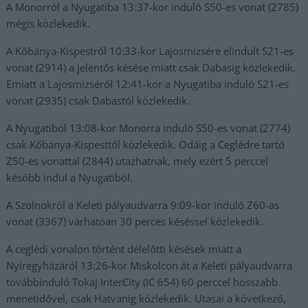
A Monorról a Nyugatiba 13:37-kor induló S50-es vonat (2785)
mégis közlekedik.
A Kőbánya-Kispestről 10:33-kor Lajosmizsére elindult S21-es
vonat (2914) a jelentős késése miatt csak Dabasig közlekedik.
Emiatt a Lajosmizséről 12:41-kor a Nyugatiba induló S21-es
vonat (2935) csak Dabastól közlekedik.
A Nyugatiból 13:08-kor Monorra induló S50-es vonat (2774)
csak Kőbánya-Kispesttől közlekedik. Odáig a Ceglédre tartó
Z50-es vonattal (2844) utazhatnak, mely ezért 5 perccel
később indul a Nyugatiból.
A Szolnokról a Keleti pályaudvarra 9:09-kor induló Z60-as
vonat (3367) várhatóan 30 perces késéssel közlekedik.
A ceglédi vonalon történt délelőtti késések miatt a
Nyíregyházáról 13:26-kor Miskolcon át a Keleti pályaudvarra
továbbinduló Tokaj InterCity (IC 654) 60 perccel hosszabb
menetidővel, csak Hatvanig közlekedik. Utasai a következő,