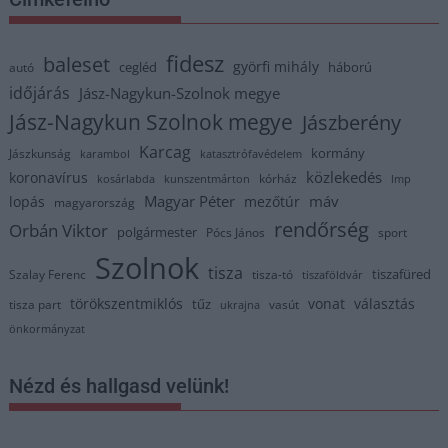
fidesz
baleset
györfi mihály
cegléd
háború
autó
időjárás
Jász-Nagykun-Szolnok megye
Jász-Nagykun Szolnok megye
Jászberény
Karcag
kormány
Jászkunság
karambol
katasztrófavédelem
közlekedés
koronavírus
kórház
kosárlabda
kunszentmárton
lmp
Magyar Péter
máv
lopás
mezőtúr
magyarország
rendőrség
Orbán Viktor
polgármester
Pócs János
sport
Szolnok
tisza
tiszafüred
Szalay Ferenc
tisza-tó
tiszaföldvár
törökszentmiklós
vonat
választás
tűz
tisza part
vasút
ukrajna
önkormányzat
Nézd és hallgasd velünk!