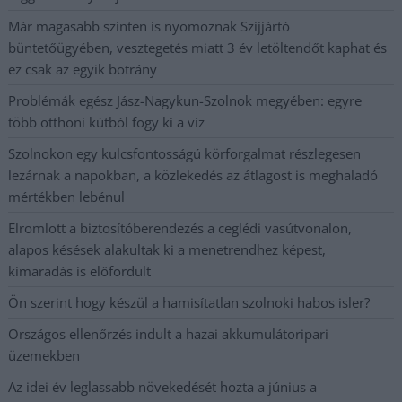
Már magasabb szinten is nyomoznak Szijjártó
büntetőügyében, vesztegetés miatt 3 év letöltendőt kaphat és
ez csak az egyik botrány
Problémák egész Jász-Nagykun-Szolnok megyében: egyre
több otthoni kútból fogy ki a víz
Szolnokon egy kulcsfontosságú körforgalmat részlegesen
lezárnak a napokban, a közlekedés az átlagost is meghaladó
mértékben lebénul
Elromlott a biztosítóberendezés a ceglédi vasútvonalon,
alapos késések alakultak ki a menetrendhez képest,
kimaradás is előfordult
Ön szerint hogy készül a hamisítatlan szolnoki habos isler?
Országos ellenőrzés indult a hazai akkumulátoripari
üzemekben
Az idei év leglassabb növekedését hozta a június a