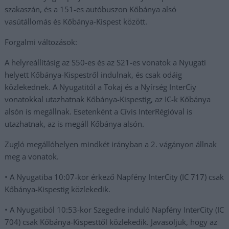
szakaszán, és a 151-es autóbuszon Kőbánya alsó
vasútállomás és Kőbánya-Kispest között.
Forgalmi változások:
A helyreállításig az S50-es és az S21-es vonatok a Nyugati
helyett Kőbánya-Kispestről indulnak, és csak odáig
közlekednek. A Nyugatitól a Tokaj és a Nyírség InterCiy
vonatokkal utazhatnak Kőbánya-Kispestig, az IC-k Kőbánya
alsón is megállnak. Esetenként a Cívis InterRégióval is
utazhatnak, az is megáll Kőbánya alsón.
Zugló megállóhelyen mindkét irányban a 2. vágányon állnak
meg a vonatok.
• A Nyugatiba 10:07-kor érkező Napfény InterCity (IC 717) csak
Kőbánya-Kispestig közlekedik.
• A Nyugatiból 10:53-kor Szegedre induló Napfény InterCity (IC
704) csak Kőbánya-Kispesttől közlekedik. Javasoljuk, hogy az