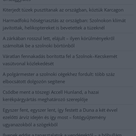
Kiterjedt tüzek pusztítanak az országban, köztük Karcagon
Harmadfokú hőségriasztás az országban: Szolnokon klímát
javítottak, helikoptereket is bevetettek a tüzeknél
A zárkában rosszul lett, elájult – ilyen körülményekről
számoltak be a szolnoki börtönből
Váratlan fennakadás borította fel a Szolnok–Kecskemét
vasútvonal közlekedését
A polgármester a szolnoki cégekhez fordult: több száz
elbocsátott dolgozón segítene
Csődbe ment a tószegi Accell Hunland, a hazai
kerékpárgyártás meghatározó szereplője
Egyszer fent, egyszer lent, így festett a Duna a két évvel
ezelőtti árvíz idején és így most – fotógyűjtemény
ugyanazokból a szögekből
Ilyenek eddig a tapasztalatok a vendégektől – a hőhullám