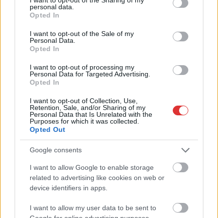
personal data.
grant or deny consent to Google and its third-party tags to
Opted In
use your data for below specified purposes in below Google
consent section.
I want to opt-out of the Sale of my
Personal Data.
2026.08.06.
Kiss Lajos
Opted In
Egyszer fent, egyszer lent, így festett a Duna a két
évvel ezelőtti árvíz idején és így most –
I want to opt-out of processing my
fotógyűjtemény ugyanazokból a szögekből
Personal Data for Targeted Advertising.
Opted In
Akik szeretik az előtte-utána képeket, azok számára
feltétlenül ajánlott ez a képgyűjtemény. Több helyszín
I want to opt-out of Collection, Use,
Retention, Sale, and/or Sharing of my
ugyanabból a...
Personal Data that Is Unrelated with the
Purposes for which it was collected.
Magyarország
Opted Out
Google consents
I want to allow Google to enable storage
related to advertising like cookies on web or
device identifiers in apps.
I want to allow my user data to be sent to
Google for online advertising purposes.