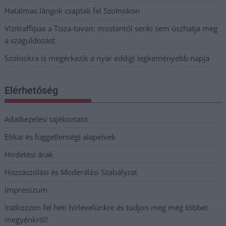
Hatalmas lángok csaptak fel Szolnokon
Vízitraffipax a Tisza-tavon: mostantól senki sem úszhatja meg
a száguldozást
Szolnokra is megérkezik a nyár eddigi legkeményebb napja
Elérhetőség
Adatkezelési tájékoztató
Etikai és függetlenségi alapelvek
Hirdetési árak
Hozzászólási és Moderálási Szabályzat
Impresszum
Iratkozzon fel heti hírlevelünkre és tudjon meg még többet
megyénkről!