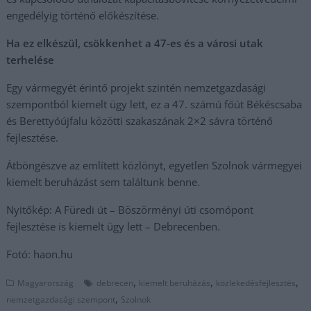
engedélyig történő előkészítése.
Ha ez elkészül, csökkenhet a 47-es és a városi utak
terhelése
Egy vármegyét érintő projekt szintén nemzetgazdasági
szempontból kiemelt ügy lett, ez a 47. számú főút Békéscsaba
és Berettyóújfalu közötti szakaszának 2×2 sávra történő
fejlesztése.
Átböngészve az említett közlönyt, egyetlen Szolnok vármegyei
kiemelt beruházást sem találtunk benne.
Nyitőkép: A Füredi út – Böszörményi úti csomópont
fejlesztése is kiemelt ügy lett – Debrecenben.
Fotó: haon.hu
,
,
,
Magyarország
debrecen
kiemelt beruházás
közlekedésfejlesztés
,
nemzetgazdasági szempont
Szolnok