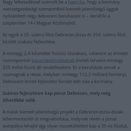
Nagy lelkesedéssel számolt be a
haon.hu,
hogy a kormány
nemzetgazdasági szempontból kiemelt jelentőségű üggyé
nyilvánított négy debreceni beruházást is – derült ki a
szeptember 14-i Magyar Közlönyből.
Az egyik a 35. számú főút Debrecen-Józsa és 354. számú főút
közötti szakasz fejlesztése.
A mintegy 2,4 kilométer hosszú útszakasz, valamint az érintett
csomópontok
kapacitásbővítésének
kiviteli terveire mintegy
325 millió forint áll rendelkezésre. Ez a beruházás annak a
csomagnak a része, melyben mintegy 112,2 milliárd forintnyi,
Debrecent érintő fejlesztési forrást ítélt oda a kormány.
Számos fejlesztésre kap pénzt Debrecen, mely még
élhetőbbé válik
A másik kiemelt jelentőségű projekt a Debrecen-Józsa északi
tehermentesítő út megvalósítása, melynek révén a józsai
autópálya-lehajtó egy olyan összeköttetést kap a 35-ös főúttal,