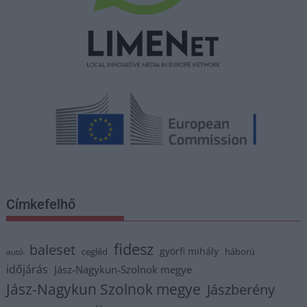
Címkefelhő
fidesz
baleset
györfi mihály
cegléd
háború
autó
időjárás
Jász-Nagykun-Szolnok megye
Jász-Nagykun Szolnok megye
Jászberény