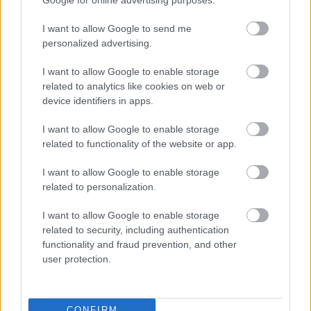
I want to allow Google to send me
personalized advertising.
I want to allow Google to enable storage
related to analytics like cookies on web or
device identifiers in apps.
I want to allow Google to enable storage
Hírlevél feliratkozás
related to functionality of the website or app.
Adja meg keresztnevét:
Adja
I want to allow Google to enable storage
related to personalization.
meg e-mail címét:
Megismertem és elfogadom a
GDPR-szabályzat
ot
I want to allow Google to enable storage
related to security, including authentication
functionality and fraud prevention, and other
user protection.
Nem szeretne lemaradni semmiről? Csak egy kattintás, és hírlevelünk a
legfrissebb információkkal és exkluzív tartalmakkal hétről hétre
postaládájába érkezik!
CONFIRM