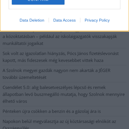
A SZOL24 legfrissebb 24 cikke
Data Deletion
Data Access
Privacy Policy
A Tisza kormány minisztere újabb nagy változásokról döntött
a közoktatásban – például az iskolaigazgatók visszakapják
munkáltatói jogaikat
Sok volt az igazolatlan hiányzás, Pócs János fizetéslevonást
kapott, más fideszesek még kevesebbet vittek haza
A Szolnok megyei gazdák nagyon nem akarták a JÉGER
további üzemeltetését
Csendélet 5.0: alig balesetveszélyes lépcső és remek
állapotban levő buszmegálló mutatja, hogy Szolnok mennyire
élhető város
Pénteken újra csökken a benzin és a gázolaj ára is
Napokon belül megválasztja az új köztársasági elnököt az
Országgyűlés