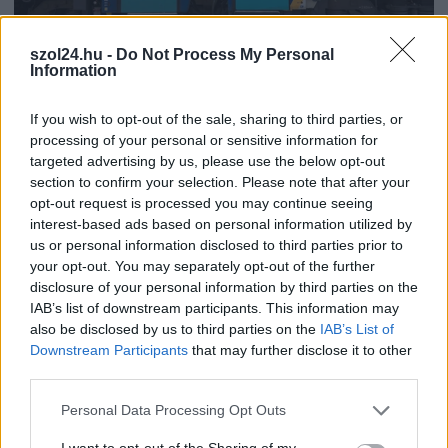
szol24.hu -
Do Not Process My Personal
Information
2026.08.06.
Horváth Zsolt
Váratlan fennakadás borította fel a Szolnok–
Kecskemét vasútvonal közlekedését
If you wish to opt-out of the sale, sharing to third parties, or
processing of your personal or sensitive information for
Akik csütörtök reggel a Szolnok és Kecskemét közötti
targeted advertising by us, please use the below opt-out
vasútvonalon tervezték az utazásukat, azoknak érdemes volt
section to confirm your selection. Please note that after your
indulás...
opt-out request is processed you may continue seeing
Magyarország
interest-based ads based on personal information utilized by
us or personal information disclosed to third parties prior to
your opt-out. You may separately opt-out of the further
disclosure of your personal information by third parties on the
IAB’s list of downstream participants. This information may
also be disclosed by us to third parties on the
IAB’s List of
Downstream Participants
that may further disclose it to other
third parties.
Please note that this website/app uses one or more Google
Personal Data Processing Opt Outs
services and may gather and store information including but
not limited to your visit or usage behaviour. You may click to
I want to opt-out of the Sharing of my