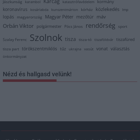
Karcag
kormány
Jászkunság
karambol
katasztrófavédelem
közlekedés
koronavírus
kórház
kosárlabda
kunszentmárton
lmp
Magyar Péter
máv
lopás
mezőtúr
magyarország
rendőrség
Orbán Viktor
polgármester
Pócs János
sport
Szolnok
tisza
tiszafüred
Szalay Ferenc
tisza-tó
tiszaföldvár
törökszentmiklós
vonat
választás
tűz
tisza part
vasút
ukrajna
önkormányzat
Nézd és hallgasd velünk!