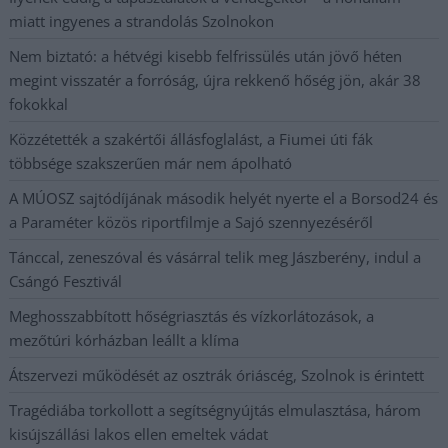
miatt ingyenes a strandolás Szolnokon
Nem biztató: a hétvégi kisebb felfrissülés után jövő héten
megint visszatér a forróság, újra rekkenő hőség jön, akár 38
fokokkal
Közzétették a szakértői állásfoglalást, a Fiumei úti fák
többsége szakszerűen már nem ápolható
A MÚOSZ sajtódíjának második helyét nyerte el a Borsod24 és
a Paraméter közös riportfilmje a Sajó szennyezéséről
Tánccal, zeneszóval és vásárral telik meg Jászberény, indul a
Csángó Fesztivál
Meghosszabbított hőségriasztás és vízkorlátozások, a
mezőtúri kórházban leállt a klíma
Átszervezi működését az osztrák óriáscég, Szolnok is érintett
Tragédiába torkollott a segítségnyújtás elmulasztása, három
kisújszállási lakos ellen emeltek vádat