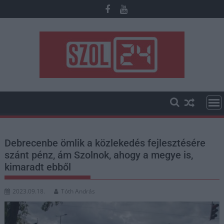
Skip
to
content
Debrecenbe ömlik a közlekedés fejlesztésére
szánt pénz, ám Szolnok, ahogy a megye is,
kimaradt ebből
2023.09.18.
Tóth András