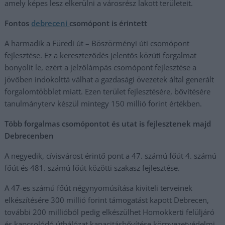
amely képes lesz elkerülni a városrész lakott területeit.
Fontos
debreceni
csomópont is érintett
A harmadik a Füredi út – Böszörményi úti csomópont
fejlesztése. Ez a kereszteződés jelentős közúti forgalmat
bonyolít le, ezért a jelzőlámpás csomópont fejlesztése a
jövőben indokolttá válhat a gazdasági övezetek által generált
forgalomtöbblet miatt. Ezen terület fejlesztésére, bővítésére
tanulmányterv készül mintegy 150 millió forint értékben.
Több forgalmas csomópontot és utat is fejlesztenek majd
Debrecenben
A negyedik, cívisvárost érintő pont a 47. számú főút 4. számú
főút és 481. számú főút közötti szakasz fejlesztése.
A 47-es számú főút négynyomúsítása kiviteli terveinek
elkészítésére 300 millió forint támogatást kapott Debrecen,
további 200 millióból pedig elkészülhet Homokkerti felüljáró
és kapcsolódó úthálózat kapacitásbővítése környezetvédelmi