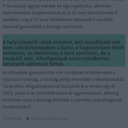
9 óra között együtt mentek be egy ingatlanba, ahonnan
élelmiszereket tulajdonítottak el. A 26 éves bűnelkövetőt 9
rendbeli, míg a 27 éves feltételezett elkövetőt 6 rendbeli
lopással gyanúsítják a karcagi nyomozók.
A helyszínekről vittek mindent, ami mozdítható volt.
Nem volt biztonságban a bizsu, a fagyasztóban tárolt
sertéshús, az élelmiszer, a kerti szerszám, de a
muskátli sem. Kihallgatásuk során mindketten
beismerő vallomást tettek.
Az idősebbik gyanúsítottat már korábban őrizetbe vette a
nyomozó hatóság, a bíróság pedig elrendelte a letartóztatását.
Társa ellen elfogatóparancsot bocsátott ki a rendőrség, őt
2023. július 6-án kerítették kézre az egyenruhások. Jelenleg
őrizetben várja a bíróság döntését a személyi szabadságának
korlátozásáról.
,
,
Kék hírek
lopás
tiszabura
tolvaj