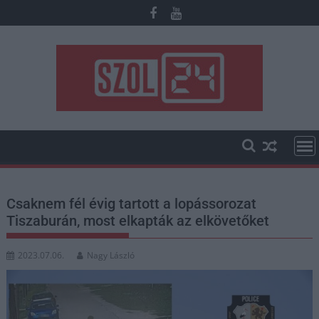
Skip
to
content
Csaknem fél évig tartott a lopássorozat
Tiszaburán, most elkapták az elkövetőket
2023.07.06.
Nagy László