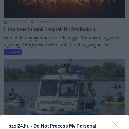
2026.08.05.
Horváth Zsolt
Hatalmas lángok csaptak fel Szolnokon
Nem indult nyugodtan a szerda reggel Szolnokon, ugyanis
egy nagy kiterjedésű tűzeset miatt több egységnek is...
Kék hírek
szol24.hu -
Do Not Process My Personal