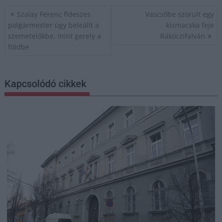
Bejegyzés
Szalay Ferenc fideszes
Vascsőbe szorult egy
navigáció
polgármester úgy beleállt a
kismacska feje
szemetelőkbe, mint gerely a
Rákóczifalván
földbe
Kapcsolódó cikkek