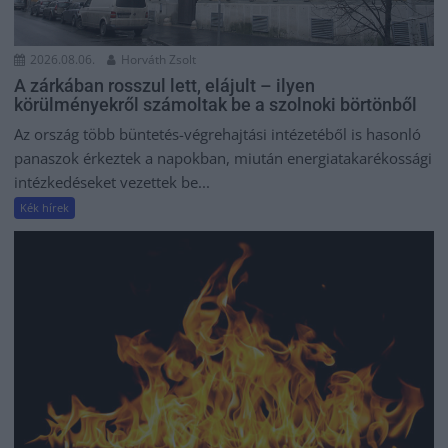
2026.08.06.
Horváth Zsolt
A zárkában rosszul lett, elájult – ilyen
körülményekről számoltak be a szolnoki börtönből
Az ország több büntetés-végrehajtási intézetéből is hasonló
panaszok érkeztek a napokban, miután energiatakarékossági
intézkedéseket vezettek be...
Kék hírek