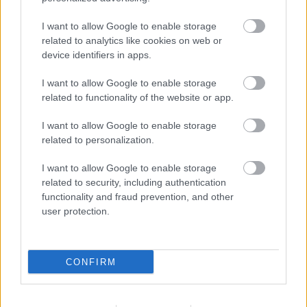
A zárkában rosszul lett, elájult – ilyen körülményekről
I want to allow Google to enable storage
számoltak be a szolnoki börtönből
related to analytics like cookies on web or
Váratlan fennakadás borította fel a Szolnok–Kecskemét
device identifiers in apps.
vasútvonal közlekedését
I want to allow Google to enable storage
A polgármester a szolnoki cégekhez fordult: több száz
related to functionality of the website or app.
elbocsátott dolgozón segítene
I want to allow Google to enable storage
Egyszer fent, egyszer lent, így festett a Duna a két évvel
related to personalization.
ezelőtti árvíz idején és így most – fotógyűjtemény
ugyanazokból a szögekből
I want to allow Google to enable storage
related to security, including authentication
Ilyenek eddig a tapasztalatok a vendégektől – a hőhullám
functionality and fraud prevention, and other
miatt ingyenes a strandolás Szolnokon
user protection.
Nem biztató: a hétvégi kisebb felfrissülés után jövő héten
megint visszatér a forróság, újra rekkenő hőség jön, akár 38
CONFIRM
fokokkal
Közzétették a szakértői állásfoglalást, a Fiumei úti fák
többsége szakszerűen már nem ápolható