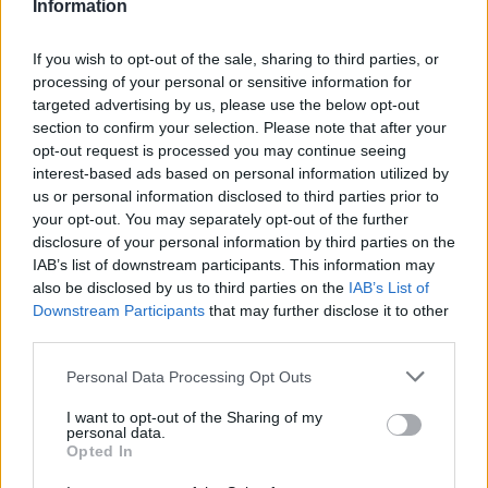
Information
2026.08.05.
Horváth Zsolt
If you wish to opt-out of the sale, sharing to third parties, or
Vízitraffipax a Tisza-tavon: mostantól senki sem
processing of your personal or sensitive information for
úszhatja meg a száguldozást
targeted advertising by us, please use the below opt-out
section to confirm your selection. Please note that after your
Sokáig úgy tűnt, a Tisza-tavon mindenki úgy közlekedik,
opt-out request is processed you may continue seeing
ahogy akar. A nyári szezonban azonban betelt a...
interest-based ads based on personal information utilized by
Kék hírek
us or personal information disclosed to third parties prior to
your opt-out. You may separately opt-out of the further
disclosure of your personal information by third parties on the
IAB’s list of downstream participants. This information may
also be disclosed by us to third parties on the
IAB’s List of
Downstream Participants
that may further disclose it to other
third parties.
Please note that this website/app uses one or more Google
Personal Data Processing Opt Outs
services and may gather and store information including but
not limited to your visit or usage behaviour. You may click to
I want to opt-out of the Sharing of my
personal data.
grant or deny consent to Google and its third-party tags to
Opted In
use your data for below specified purposes in below Google
consent section.