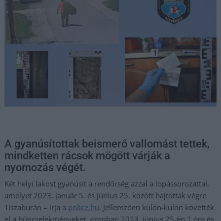
A gyanúsítottak beismerő vallomást tettek,
mindketten rácsok mögött várják a
nyomozás végét.
Két helyi lakost gyanúsít a rendőrség azzal a lopássorozattal,
amelyet 2023. január 5. és június 25. között hajtottak végre
Tiszaburán – írja a
police.hu
. Jellemzően külön-külön követték
el a bűncselekményeket, azonban 2023. június 25-én 1 óra és