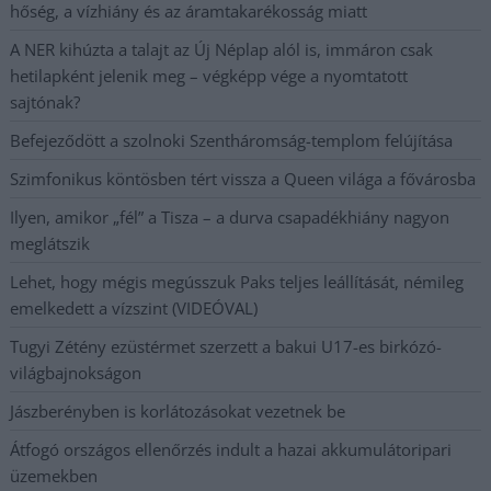
hőség, a vízhiány és az áramtakarékosság miatt
A NER kihúzta a talajt az Új Néplap alól is, immáron csak
hetilapként jelenik meg – végképp vége a nyomtatott
sajtónak?
Befejeződött a szolnoki Szentháromság-templom felújítása
Szimfonikus köntösben tért vissza a Queen világa a fővárosba
Ilyen, amikor „fél” a Tisza – a durva csapadékhiány nagyon
meglátszik
Lehet, hogy mégis megússzuk Paks teljes leállítását, némileg
emelkedett a vízszint (VIDEÓVAL)
Tugyi Zétény ezüstérmet szerzett a bakui U17-es birkózó-
világbajnokságon
Jászberényben is korlátozásokat vezetnek be
Átfogó országos ellenőrzés indult a hazai akkumulátoripari
üzemekben