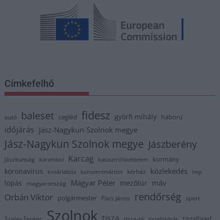
Címkefelhő
fidesz
baleset
györfi mihály
cegléd
háború
autó
időjárás
Jász-Nagykun-Szolnok megye
Jász-Nagykun Szolnok megye
Jászberény
Karcag
kormány
Jászkunság
karambol
katasztrófavédelem
közlekedés
koronavírus
kórház
kosárlabda
kunszentmárton
lmp
Magyar Péter
máv
lopás
mezőtúr
magyarország
rendőrség
Orbán Viktor
polgármester
Pócs János
sport
Szolnok
tisza
tiszafüred
Szalay Ferenc
tisza-tó
tiszaföldvár