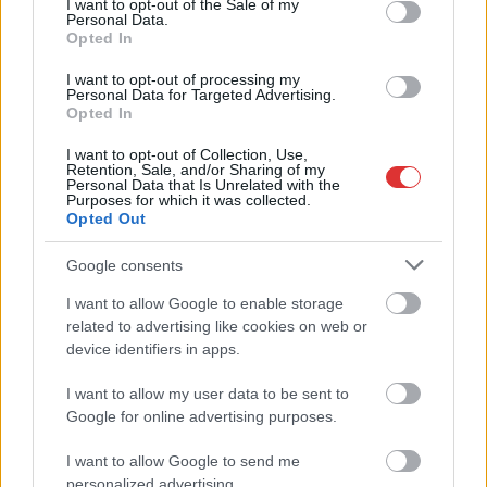
I want to opt-out of the Sale of my
Personal Data.
Opted In
I want to opt-out of processing my
Personal Data for Targeted Advertising.
Opted In
Hírlevél feliratkozás
I want to opt-out of Collection, Use,
Retention, Sale, and/or Sharing of my
Adja meg keresztnevét:
Adja
Personal Data that Is Unrelated with the
Purposes for which it was collected.
meg e-mail címét:
Opted Out
Megismertem és elfogadom a
GDPR-szabályzat
ot
Google consents
I want to allow Google to enable storage
Nem szeretne lemaradni semmiről? Csak egy kattintás, és hírlevelünk a
related to advertising like cookies on web or
legfrissebb információkkal és exkluzív tartalmakkal hétről hétre
device identifiers in apps.
postaládájába érkezik!
I want to allow my user data to be sent to
Google for online advertising purposes.
A SZOL24 legfrissebb 24 cikke
I want to allow Google to send me
personalized advertising.