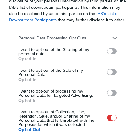
disclosure of your personal information by third parties on the
IAB’s list of downstream participants. This information may
also be disclosed by us to third parties on the
IAB’s List of
Downstream Participants
that may further disclose it to other
third parties.
Please note that this website/app uses one or more Google
Personal Data Processing Opt Outs
services and may gather and store information including but
Hírlevél feliratkozás
not limited to your visit or usage behaviour. You may click to
I want to opt-out of the Sharing of my
personal data.
grant or deny consent to Google and its third-party tags to
Opted In
Adja meg keresztnevét:
Adja
use your data for below specified purposes in below Google
meg e-mail címét:
consent section.
I want to opt-out of the Sale of my
Personal Data.
Megismertem és elfogadom a
GDPR-szabályzat
ot
Opted In
I want to opt-out of processing my
Personal Data for Targeted Advertising.
Nem szeretne lemaradni semmiről? Csak egy kattintás, és hírlevelünk a
Opted In
legfrissebb információkkal és exkluzív tartalmakkal hétről hétre
I want to opt-out of Collection, Use,
postaládájába érkezik!
Retention, Sale, and/or Sharing of my
Personal Data that Is Unrelated with the
Purposes for which it was collected.
Opted Out
A SZOL24 legfrissebb 24 cikke