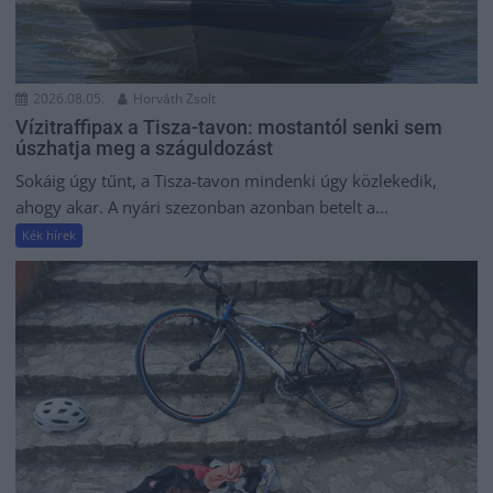
2026.08.05.
Horváth Zsolt
Vízitraffipax a Tisza-tavon: mostantól senki sem
úszhatja meg a száguldozást
Sokáig úgy tűnt, a Tisza-tavon mindenki úgy közlekedik,
ahogy akar. A nyári szezonban azonban betelt a...
Kék hírek