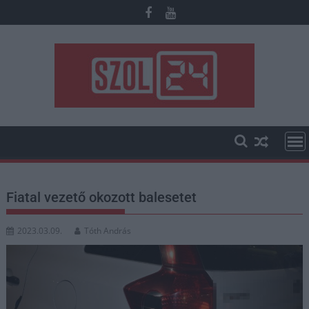
Skip
to
content
Fiatal vezető okozott balesetet
2023.03.09.
Tóth András