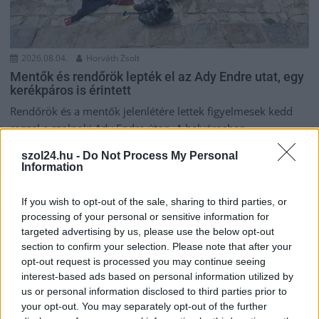
2026.08.04.
Horváth Zsolt
Mentők és rendőrök lepték el az Ady Endre utat, egy
kerékpáros is érintett
Rendőrök és a mentők jelenlétére lettek figyelmesek kedd
reggel a szolnoki Ady Endre úton. A belvárosban...
Kék hírek
szol24.hu -
Do Not Process My Personal
Information
If you wish to opt-out of the sale, sharing to third parties, or
processing of your personal or sensitive information for
targeted advertising by us, please use the below opt-out
section to confirm your selection. Please note that after your
opt-out request is processed you may continue seeing
interest-based ads based on personal information utilized by
us or personal information disclosed to third parties prior to
your opt-out. You may separately opt-out of the further