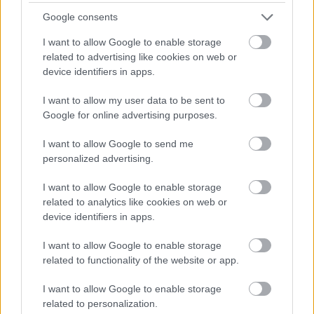
Google consents
Egyszer fent, egyszer lent, így festett a Duna a két évvel
I want to allow Google to enable storage
ezelőtti árvíz idején és így most – fotógyűjtemény
related to advertising like cookies on web or
ugyanazokból a szögekből
device identifiers in apps.
Ilyenek eddig a tapasztalatok a vendégektől – a hőhullám
I want to allow my user data to be sent to
miatt ingyenes a strandolás Szolnokon
Google for online advertising purposes.
Nem biztató: a hétvégi kisebb felfrissülés után jövő héten
I want to allow Google to send me
megint visszatér a forróság, újra rekkenő hőség jön, akár 38
personalized advertising.
fokokkal
I want to allow Google to enable storage
Közzétették a szakértői állásfoglalást, a Fiumei úti fák
related to analytics like cookies on web or
többsége szakszerűen már nem ápolható
device identifiers in apps.
A MÚOSZ sajtódíjának második helyét nyerte el a Borsod24 és
I want to allow Google to enable storage
a Paraméter közös riportfilmje a Sajó szennyezéséről
related to functionality of the website or app.
Tánccal, zeneszóval és vásárral telik meg Jászberény, indul a
I want to allow Google to enable storage
Csángó Fesztivál
related to personalization.