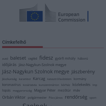
Címkefelhő
fidesz
baleset
györfi mihály
cegléd
háború
autó
időjárás
Jász-Nagykun-Szolnok megye
Jász-Nagykun Szolnok megye
Jászberény
Karcag
kormány
Jászkunság
karambol
katasztrófavédelem
közlekedés
koronavírus
kórház
kosárlabda
kunszentmárton
lmp
Magyar Péter
máv
lopás
mezőtúr
magyarország
rendőrség
Orbán Viktor
polgármester
Pócs János
sport
Szolnok