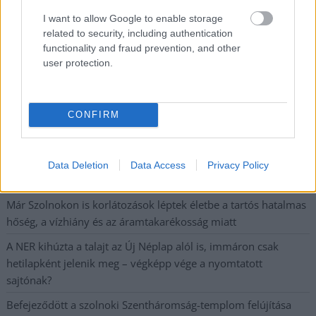
Meghosszabbított hőségriasztás és vízkorlátozások, a
I want to allow Google to enable storage
mezőtúri kórházban leállt a klíma
related to security, including authentication
Átszervezi működését az osztrák óriáscég, Szolnok is érintett
functionality and fraud prevention, and other
user protection.
Tragédiába torkollott a segítségnyújtás elmulasztása, három
kisújszállási lakos ellen emeltek vádat
Hatalmas lángok csaptak fel Szolnokon
CONFIRM
Vízitraffipax a Tisza-tavon: mostantól senki sem úszhatja meg
a száguldozást
Data Deletion
Data Access
Privacy Policy
Szolnokra is megérkezik a nyár eddigi legkeményebb napja
Már Szolnokon is korlátozások léptek életbe a tartós hatalmas
hőség, a vízhiány és az áramtakarékosság miatt
A NER kihúzta a talajt az Új Néplap alól is, immáron csak
hetilapként jelenik meg – végképp vége a nyomtatott
sajtónak?
Befejeződött a szolnoki Szentháromság-templom felújítása