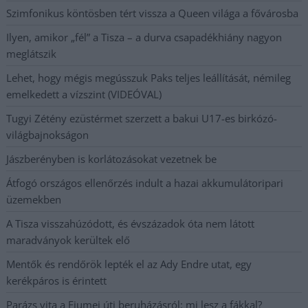
Szimfonikus köntösben tért vissza a Queen világa a fővárosba
Ilyen, amikor „fél” a Tisza – a durva csapadékhiány nagyon
meglátszik
Lehet, hogy mégis megússzuk Paks teljes leállítását, némileg
emelkedett a vízszint (VIDEÓVAL)
Tugyi Zétény ezüstérmet szerzett a bakui U17-es birkózó-
világbajnokságon
Jászberényben is korlátozásokat vezetnek be
Átfogó országos ellenőrzés indult a hazai akkumulátoripari
üzemekben
A Tisza visszahúzódott, és évszázadok óta nem látott
maradványok kerültek elő
Mentők és rendőrök lepték el az Ady Endre utat, egy
kerékpáros is érintett
Parázs vita a Fiumei úti beruházásról: mi lesz a fákkal?