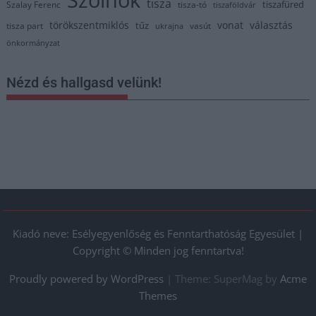
tisza
tiszafüred
Szalay Ferenc
tisza-tó
tiszaföldvár
törökszentmiklós
vonat
választás
tűz
tisza part
vasút
ukrajna
önkormányzat
Nézd és hallgasd velünk!
Kiadó neve: Esélyegyenlőség és Fenntarthatóság Egyesület |
Copyright © Minden jog fenntartva!
Proudly powered by WordPress
|
Theme: SuperMag by
Acme
Themes