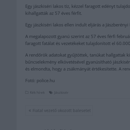
Egy jászkiséri lakos tíz, kézzel faragott edényt tulajd
kihallgatták az 57 éves férfit.
Egy jászkiséri lakos ellen indult eljárás a Jászberén
A megalapozott gyanú szerint az 57 éves férfi februá
faragott fatálat és vezetékeket tulajdonított el 60.00
A rendőrök adatokat gyűjtöttek, tanúkat hallgattak ki,
bűncselekmény elkövetésével gyanúsítható jászkiséri 
és elmondta, hogy a zsákmányát értékesítette. A rend
Fotó: police.hu
Kék hírek
Jászkisér
Bejegyzés
Fiatal vezető okozott balesetet
navigáció