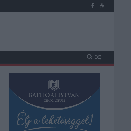
st kapott, más fideszesek még kevesebbet vittek haza