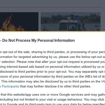
 -
Do Not Process My Personal Information
to opt-out of the sale, sharing to third parties, or processing of your per
Horváth Zsolt
2026.08.05.
Horváth Zsolt
formation for targeted advertising by us, please use the below opt-out s
ángok csaptak fel
Vízitraffipax a Tisza-tavon:
r selection. Please note that after your opt-out request is processed y
mostantól senki sem úszhatja
eing interest-based ads based on personal information utilized by us or
meg a száguldozást
disclosed to third parties prior to your opt-out. You may separately opt-
yugodtan a szerda
losure of your personal information by third parties on the IAB’s list of
Sokáig úgy tűnt, a Tisza-tavon
okon, ugyanis egy nagy
. This information may also be disclosed by us to third parties on the
IA
mindenki úgy közlekedik, ahogy
űzeset miatt több
Participants
that may further disclose it to other third parties.
akar. A nyári szezonban azonban
..
betelt a...
 that this website/app uses one or more Google services and may gath
including but not limited to your visit or usage behaviour. You may click 
Kék hírek
 to Google and its third-party tags to use your data for below specifi