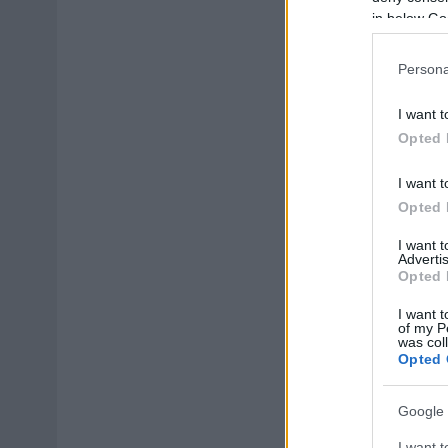
in below Go
Persona
I want t
Opted 
I want t
Opted 
I want 
Advertis
Opted 
I want t
of my P
was col
Opted 
Google 
I want t