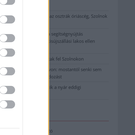
klíma
Átszervezi működését az osztrák óriáscég, Szolnok
is érintett
Tragédiába torkollott a segítségnyújtás
elmulasztása, három kisújszállási lakos ellen
emeltek vádat
Hatalmas lángok csaptak fel Szolnokon
Vízitraffipax a Tisza-tavon: mostantól senki sem
úszhatja meg a száguldozást
Szolnokra is megérkezik a nyár eddigi
legkeményebb napja
Elérhetőség
Adatkezelési tájékoztató