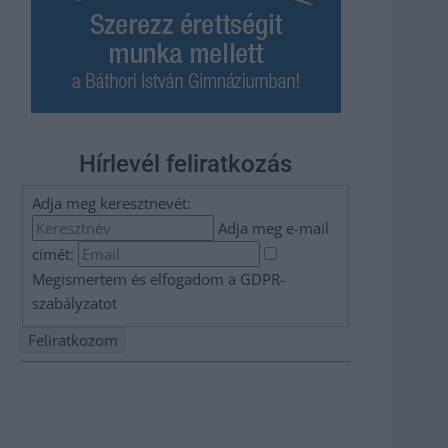
Hírlevél feliratkozás
Adja meg keresztnevét:
Adja meg e-mail
címét:
Megismertem és elfogadom a
GDPR-
szabályzat
ot
Nem szeretne lemaradni semmiről? Csak egy kattintás, és
hírlevelünk a legfrissebb információkkal és exkluzív
tartalmakkal hétről hétre postaládájába érkezik!