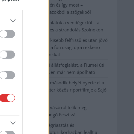
évvel ezelőtti árvíz idején és így most –
fotógyűjtemény ugyanazokból a szögekből
Ilyenek eddig a tapasztalatok a vendégektől – a
hőhullám miatt ingyenes a strandolás Szolnokon
Nem biztató: a hétvégi kisebb felfrissülés után jövő
héten megint visszatér a forróság, újra rekkenő
hőség jön, akár 38 fokokkal
Közzétették a szakértői állásfoglalást, a Fiumei úti
fák többsége szakszerűen már nem ápolható
A MÚOSZ sajtódíjának második helyét nyerte el a
Borsod24 és a Paraméter közös riportfilmje a Sajó
szennyezéséről
Tánccal, zeneszóval és vásárral telik meg
Jászberény, indul a Csángó Fesztivál
Meghosszabbított hőségriasztás és
vízkorlátozások, a mezőtúri kórházban leállt a