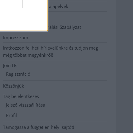
Etikai és függetlenségi alapelvek
Hirdetési árak
Hozzászólási és Moderálási Szabályzat
Impresszum
Iratkozzon fel heti hírlevelünkre és tudjon meg
még többet megyénkről!
Join Us
Regisztráció
Köszönjük
Tag bejelentkezés
Jelszó visszaállítása
Profil
Támogassa a független helyi sajtót!