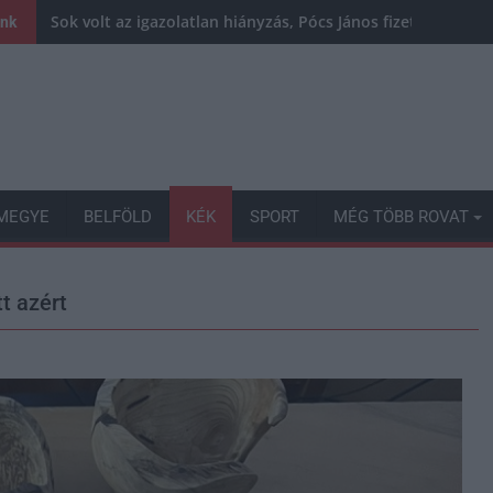
Sok volt az igazolatlan hiányzás, Pócs János fizetéslevoná
ink
MEGYE
BELFÖLD
KÉK
SPORT
MÉG TÖBB ROVAT
tt azért