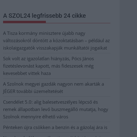
A SZOL24 legfrissebb 24 cikke
A Tisza kormány minisztere újabb nagy
változásokról döntött a közoktatásban – például az
iskolaigazgatók visszakapják munkáltatói jogaikat
Sok volt az igazolatlan hiányzás, Pócs János
fizetéslevonást kapott, más fideszesek még
kevesebbet vittek haza
A Szolnok megyei gazdák nagyon nem akarták a
JÉGER további üzemeltetését
Csendélet 5.0: alig balesetveszélyes lépcső és
remek állapotban levő buszmegálló mutatja, hogy
Szolnok mennyire élhető város
Pénteken újra csökken a benzin és a gázolaj ára is