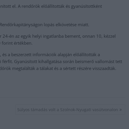
onított el. A rendőrök előállították és gyanúsítottként
yi Rendőrkapitányságon lopás elkövetése miatt.
r 24-én az egyik helyi ingatlanba bement, onnan 10, kézzel
0 forint értékben.
 és a beszerzett információk alapján előállították a
férfit. Gyanúsított kihallgatása során beismerő vallomást tett
őrök megtalálták a tálakat és a sértett részére visszaadták.
Súlyos támadás volt a Szolnok-Nyugati vasútvonalon