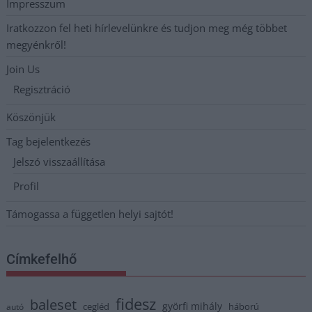
Impresszum
Iratkozzon fel heti hírlevelünkre és tudjon meg még többet
megyénkről!
Join Us
Regisztráció
Köszönjük
Tag bejelentkezés
Jelszó visszaállítása
Profil
Támogassa a független helyi sajtót!
Címkefelhő
fidesz
baleset
györfi mihály
cegléd
háború
autó