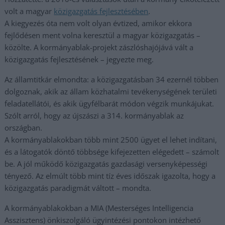
volt a magyar
közigazgatás fejlesztésében
.
A kiegyezés óta nem volt olyan évtized, amikor ekkora
fejlődésen ment volna keresztül a magyar közigazgatás –
közölte. A kormányablak-projekt zászlóshajójává vált a
közigazgatás fejlesztésének – jegyezte meg.
Az államtitkár elmondta: a közigazgatásban 34 ezernél többen
dolgoznak, akik az állam közhatalmi tevékenységének területi
feladatellátói, és akik ügyfélbarát módon végzik munkájukat.
Szólt arról, hogy az újszászi a 314. kormányablak az
országban.
A kormányablakokban több mint 2500 ügyet el lehet indítani,
és a látogatók döntő többsége kifejezetten elégedett – számolt
be. A jól működő közigazgatás gazdasági versenyképességi
tényező. Az elmúlt több mint tíz éves időszak igazolta, hogy a
közigazgatás paradigmát váltott – mondta.
A kormányablakokban a MIA (Mesterséges Intelligencia
Asszisztens) önkiszolgáló ügyintézési pontokon intézhető