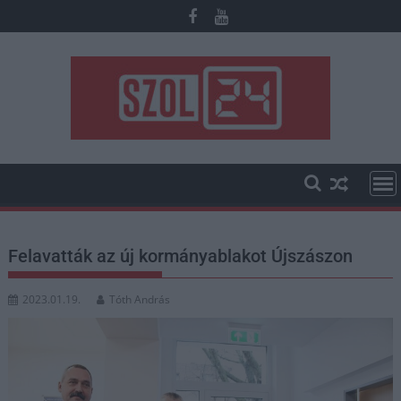
Skip
to
content
Felavatták az új kormányablakot Újszászon
2023.01.19.
Tóth András