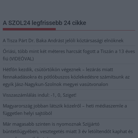
postaládájába érkezik!
A SZOL24 legfrissebb 24 cikke
A Tisza Párt Dr. Baka Andrást jelöli köztársasági elnöknek
Óriási, több mint két méteres harcsát fogott a Tiszán a 13 éves
fiú (VIDEÓVAL)
Hétfőn kezdik, csütörtökön végeznek – lezárás miatt
fennakadásokra és pótlóbuszos közlekedésre számítsunk az
egyik Jász-Nagykun-Szolnok megyei vasútvonalon
Visszaszámlálás indul: -1, 0, Sziget!
Magyarország jobban látszik közelről – heti médiaszemle a
független helyi sajtóból
Már magasabb szinten is nyomoznak Szijjártó
büntetőügyében, vesztegetés miatt 3 év letöltendőt kaphat és