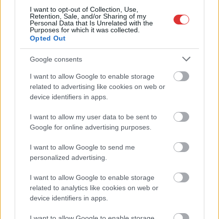
I want to opt-out of Collection, Use,
Retention, Sale, and/or Sharing of my
Personal Data that Is Unrelated with the
Purposes for which it was collected.
Opted Out
Google consents
2026.08.06.
Fazekas Adrián
I want to allow Google to enable storage
A Szolnok megyei gazdák nagyon nem akarták a
related to advertising like cookies on web or
JÉGER további üzemeltetését
device identifiers in apps.
Ahogy korábban már írtunk róla, megyei szinten
alkalmazkodik a gazdálkodók döntéséhez az
I want to allow my user data to be sent to
Agrárminisztérium és a Nemzeti...
Google for online advertising purposes.
JNSZ megyei hírek
I want to allow Google to send me
personalized advertising.
I want to allow Google to enable storage
related to analytics like cookies on web or
device identifiers in apps.
I want to allow Google to enable storage