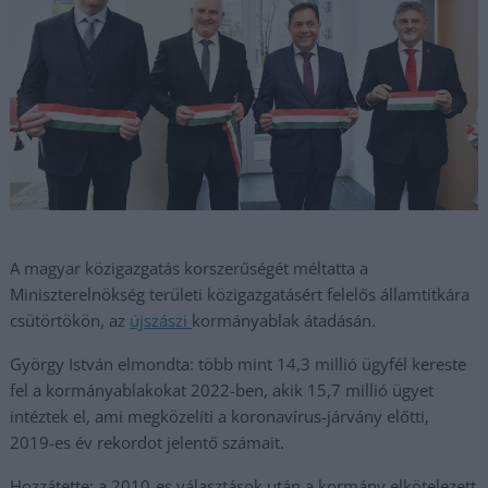
A magyar közigazgatás korszerűségét méltatta a
Miniszterelnökség területi közigazgatásért felelős államtitkára
csütörtökön, az
újszászi
kormányablak átadásán.
György István elmondta: több mint 14,3 millió ügyfél kereste
fel a kormányablakokat 2022-ben, akik 15,7 millió ügyet
intéztek el, ami megközelíti a koronavírus-járvány előtti,
2019-es év rekordot jelentő számait.
Hozzátette: a 2010-es választások után a kormány elkötelezett