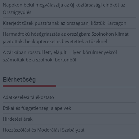
Napokon belül megválasztja az új köztársasági elnököt az
Országgyűlés
Kiterjedt tüzek pusztítanak az országban, köztük Karcagon
Harmadfokú hőségriasztás az országban: Szolnokon klímát
javítottak, helikoptereket is bevetettek a tüzeknél
A zárkában rosszul lett, elájult – ilyen körülményekről
számoltak be a szolnoki börtönből
Elérhetőség
Adatkezelési tájékoztató
Etikai és függetlenségi alapelvek
Hirdetési árak
Hozzászólási és Moderálási Szabályzat