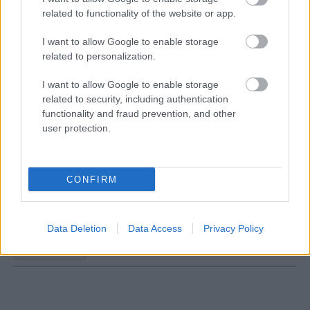
related to functionality of the website or app.
I want to allow Google to enable storage
related to personalization.
I want to allow Google to enable storage
related to security, including authentication
functionality and fraud prevention, and other
user protection.
Hírlevél feliratkozás
CONFIRM
Adja meg keresztnevét:
Adja
meg e-mail címét:
Megismertem és elfogadom a
GDPR-szabályzat
ot
Data Deletion
Data Access
Privacy Policy
Nem szeretne lemaradni semmiről? Csak egy kattintás, és hírlevelünk a
legfrissebb információkkal és exkluzív tartalmakkal hétről hétre