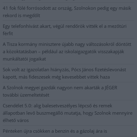
41 fok fölé forrósodott az ország, Szolnokon pedig egy másik
rekord is megdőlt
Egy telefonhívást akart, végül rendőrök vitték el a mezőtúri
férfit
A Tisza kormány minisztere újabb nagy változásokról döntött
a közoktatásban – például az iskolaigazgatók visszakapják
munkáltatói jogaikat
Sok volt az igazolatlan hiányzás, Pócs János fizetéslevonást
kapott, más fideszesek még kevesebbet vittek haza
A Szolnok megyei gazdák nagyon nem akarták a JÉGER
további üzemeltetését
Csendélet 5.0: alig balesetveszélyes lépcső és remek
állapotban levő buszmegálló mutatja, hogy Szolnok mennyire
élhető város
Pénteken újra csökken a benzin és a gázolaj ára is