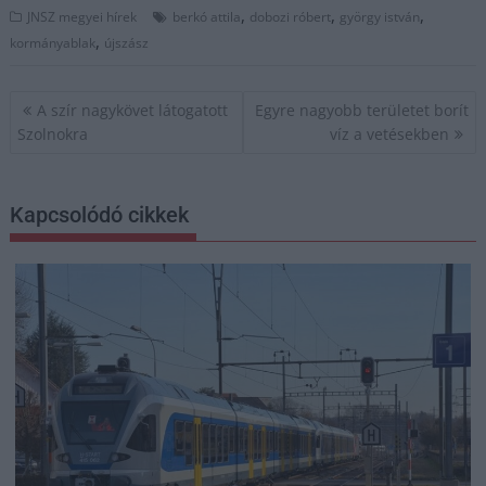
,
,
,
JNSZ megyei hírek
berkó attila
dobozi róbert
györgy istván
,
kormányablak
újszász
Bejegyzés
A szír nagykövet látogatott
Egyre nagyobb területet borít
navigáció
Szolnokra
víz a vetésekben
Kapcsolódó cikkek