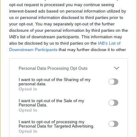
opt-out request is processed you may continue seeing
interest-based ads based on personal information utilized by
us or personal information disclosed to third parties prior to
your opt-out. You may separately opt-out of the further
2026.08.06.
Kiss Lajos
disclosure of your personal information by third parties on the
IAB’s list of downstream participants. This information may
Sok volt az igazolatlan hiányzás, Pócs János
also be disclosed by us to third parties on the
IAB’s List of
fizetéslevonást kapott, más fideszesek még
kevesebbet vittek haza
Downstream Participants
that may further disclose it to other
third parties.
A jászsági fideszes képviselő túl sokszor hiányzott
igazolatlanul a szavazásokról, de még mindig olcsón
Please note that this website/app uses one or more Google
Personal Data Processing Opt Outs
megúszta ahhoz...
services and may gather and store information including but
not limited to your visit or usage behaviour. You may click to
I want to opt-out of the Sharing of my
JNSZ megyei hírek
personal data.
grant or deny consent to Google and its third-party tags to
Opted In
use your data for below specified purposes in below Google
consent section.
I want to opt-out of the Sale of my
Personal Data.
Opted In
I want to opt-out of processing my
Personal Data for Targeted Advertising.
Opted In