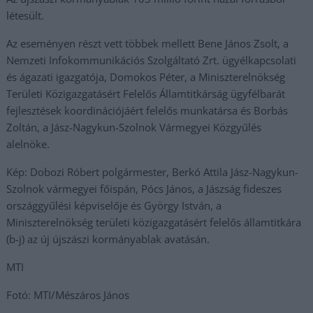
létesült.
Az eseményen részt vett többek mellett Bene János Zsolt, a
Nemzeti Infokommunikációs Szolgáltató Zrt. ügyélkapcsolati
és ágazati igazgatója, Domokos Péter, a Miniszterelnökség
Területi Közigazgatásért Felelős Államtitkárság ügyfélbarát
fejlesztések koordinációjáért felelős munkatársa és Borbás
Zoltán, a Jász-Nagykun-Szolnok Vármegyei Közgyűlés
alelnöke.
Kép: Dobozi Róbert polgármester, Berkó Attila Jász-Nagykun-
Szolnok vármegyei főispán, Pócs János, a Jászság fideszes
országgyűlési képviselője és György István, a
Miniszterelnökség területi közigazgatásért felelős államtitkára
(b-j) az új újszászi kormányablak avatásán.
MTI
Fotó: MTI/Mészáros János