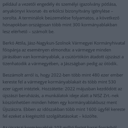
például a vezetői engedély és személyi igazolvány pótlása,
anyakönyvi kivonat- és erkölcsi bizonyítvány igénylése –
sorolta. A terminálok beüzemelése folyamatos, a következő
hónapokban országosan több mint 300 kormányablakban
lesz elérhető – számolt be.
Berkó Attila, Jász-Nagykun-Szolnok Vármegyei Kormányhivatal
főispánja az eseményen elmondta: a vármegye minden
járásában van kormányablak, a csütörtökön átadott újszászi a
tizenhatodik a vármegyében, a Jászságban pedig az ötödik.
Beszámolt arról is, hogy 2022-ben több mint 480 ezer ember
kereste fel a vármegye kormányablakait és több mint 530
ezer ügyet intéztek. Hozzátette: 2022 májusban kezdődött az
újszászi beruházás, a munkálatok ideje alatt a NISZ Zrt.-nek
köszönhetően minden héten egy kormányablakbusz ment
Újszászra. Ebben az időszakban több mint 1600 ügyfél kereste
fel ezeket a kiegészítő szolgáltatásokat – közölte.
Az újszászi kormányablak 103 millió forint hazai forrásból