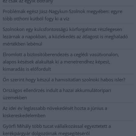
ez csak az egyik botrány
Problémák egész Jász-Nagykun-Szolnok megyében: egyre
több otthoni kútból fogy ki a víz
Szolnokon egy kulcsfontosságú körforgalmat részlegesen
lezárnak a napokban, a közlekedés az átlagost is meghaladó
mértékben lebénul
Elromlott a biztosítóberendezés a ceglédi vasútvonalon,
alapos késések alakultak ki a menetrendhez képest,
kimaradás is előfordult
Ön szerint hogy készül a hamisítatlan szolnoki habos isler?
Országos ellenőrzés indult a hazai akkumulátoripari
üzemekben
Az idei év leglassabb növekedését hozta a június a
kiskereskedelemben
Györfi Mihály több tucat vállalkozással egyeztetett a
kerékpárgyár dolgozóinak megsegítéséről