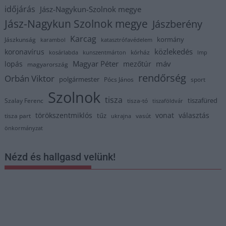
időjárás
Jász-Nagykun-Szolnok megye
Jász-Nagykun Szolnok megye
Jászberény
Karcag
kormány
Jászkunság
karambol
katasztrófavédelem
közlekedés
koronavírus
kórház
kosárlabda
kunszentmárton
lmp
Magyar Péter
máv
lopás
mezőtúr
magyarország
rendőrség
Orbán Viktor
polgármester
Pócs János
sport
Szolnok
tisza
tiszafüred
Szalay Ferenc
tisza-tó
tiszaföldvár
törökszentmiklós
vonat
választás
tűz
tisza part
vasút
ukrajna
önkormányzat
Nézd és hallgasd velünk!