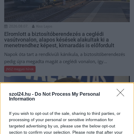
2026.08.07.
Kiss Lajos
Elromlott a biztosítóberendezés a ceglédi
vasútvonalon, alapos késések alakultak ki a
menetrendhez képest, kimaradás is előfordult
Napok óta tart a rendkívüli kánikula, a biztosítóberendezés
pedig újra megadta magát a ceglédi vonalon, így...
JNSZ megyei hírek
szol24.hu -
Do Not Process My Personal
Information
If you wish to opt-out of the sale, sharing to third parties, or
processing of your personal or sensitive information for
targeted advertising by us, please use the below opt-out
section to confirm your selection. Please note that after your