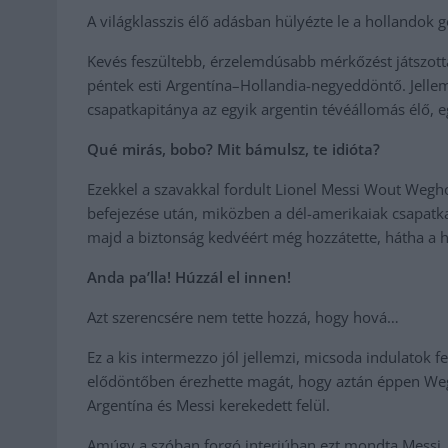
A világklasszis élő adásban hülyézte le a hollandok g
Kevés feszültebb, érzelemdúsabb mérkőzést játszottak
péntek esti Argentína–Hollandia-negyeddöntő. Jellem
csapatkapitánya az egyik argentin tévéállomás élő, 
Qué mirás, bobo? Mit bámulsz, te idióta?
Ezekkel a szavakkal fordult Lionel Messi Wout Wegh
befejezése után, miközben a dél-amerikaiak csapatk
majd a biztonság kedvéért még hozzátette, hátha a h
Anda pa’lla! Húzzál el innen!
Azt szerencsére nem tette hozzá, hogy hová…
Ez a kis intermezzo jól jellemzi, micsoda indulatok 
elődöntőben érezhette magát, hogy aztán éppen Wegh
Argentína és Messi kerekedett felül.
Amúgy a szóban forgó interjúban ezt mondta Messi, 