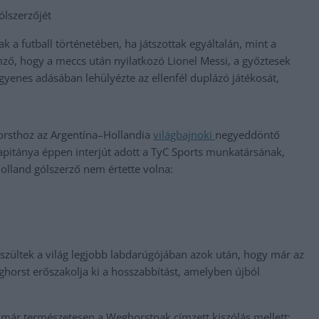
ólszerzőjét
 a futball történetében, ha játszottak egyáltalán, mint a
ző, hogy a meccs után nyilatkozó Lionel Messi, a győztesek
egyenes adásában lehülyézte az ellenfél duplázó játékosát,
orsthoz az Argentína–Hollandia
világbajnoki
negyeddöntő
apitánya éppen interjút adott a TyC Sports munkatársának,
olland gólszerző nem értette volna:
feszültek a világ legjobb labdarúgójában azok után, hogy már az
orst erőszakolja ki a hosszabbítást, amelyben újból
már természetesen a Weghorstnak címzett kiszólás mellett: