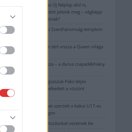
A NER kihúzta a talajt az Új Néplap alól is,
immáron csak hetilapként jelenik meg – végképp
vége a nyomtatott sajtónak?
Befejeződött a szolnoki Szentháromság-templom
felújítása
Szimfonikus köntösben tért vissza a Queen világa
a fővárosba
Ilyen, amikor „fél” a Tisza – a durva csapadékhiány
nagyon meglátszik
Lehet, hogy mégis megússzuk Paks teljes
leállítását, némileg emelkedett a vízszint
(VIDEÓVAL)
Tugyi Zétény ezüstérmet szerzett a bakui U17-es
birkózó-világbajnokságon
Jászberényben is korlátozásokat vezetnek be