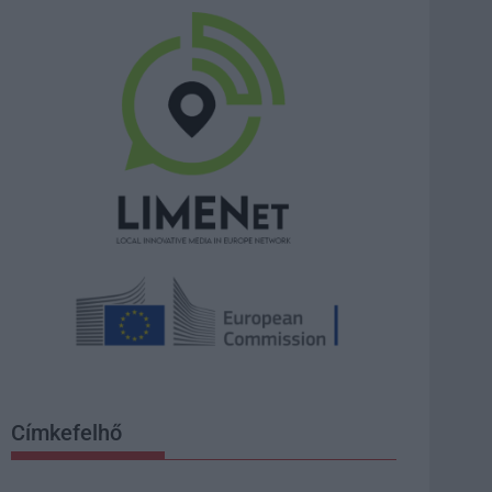
Címkefelhő