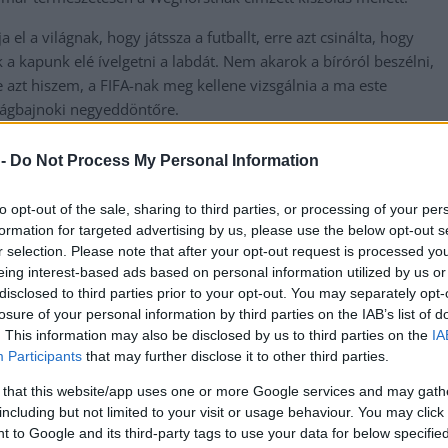
el a világnak, hogy játssza a futballt, erre azt csinálta, hogy
a kapunk elé ívelgetni a labdát. Nem akarok a bíróról beszélni,
 azt hiszem, a FIFA-nak meg kellene vizsgálnia a ma este
ilágbajnoki negyeddöntőre.
rga lapot osztott ki, ez pedig abszolút rekord a
 -
Do Not Process My Personal Information
to opt-out of the sale, sharing to third parties, or processing of your per
si mellett a tizenegyespárbaj elején bemutatott két védésével,
formation for targeted advertising by us, please use the below opt-out s
r selection. Please note that after your opt-out request is processed y
eing interest-based ads based on personal information utilized by us or
 arrogáns is! Ha mondasz neki valamit, csúnya szavakkal
disclosed to third parties prior to your opt-out. You may separately opt-
 azt akarta, hogy mi is menjünk haza…
losure of your personal information by third parties on the IAB’s list of
. This information may also be disclosed by us to third parties on the
IA
 vb-n negyedszer, és az ötödik vb-jén összesen kilencedszer,
Participants
that may further disclose it to other third parties.
 that this website/app uses one or more Google services and may gath
zott péntek este: 2020. november 29-én, négy nappal Diego
including but not limited to your visit or usage behaviour. You may click 
ajnoki meccsen (4–0) kiállította az argentint, amiért az a
 to Google and its third-party tags to use your data for below specifi