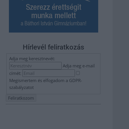
Hírlevél feliratkozás
Adja meg keresztnevét:
Adja meg e-mail
címét:
Megismertem és elfogadom a
GDPR-
szabályzat
ot
Nem szeretne lemaradni semmiről? Csak egy kattintás, és
hírlevelünk a legfrissebb információkkal és exkluzív
tartalmakkal hétről hétre postaládájába érkezik!