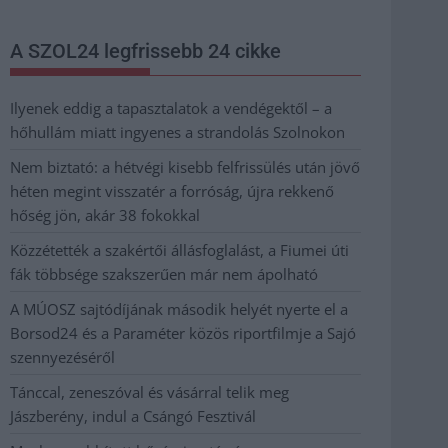
A SZOL24 legfrissebb 24 cikke
Ilyenek eddig a tapasztalatok a vendégektől – a
hőhullám miatt ingyenes a strandolás Szolnokon
Nem biztató: a hétvégi kisebb felfrissülés után jövő
héten megint visszatér a forróság, újra rekkenő
hőség jön, akár 38 fokokkal
Közzétették a szakértői állásfoglalást, a Fiumei úti
fák többsége szakszerűen már nem ápolható
A MÚOSZ sajtódíjának második helyét nyerte el a
Borsod24 és a Paraméter közös riportfilmje a Sajó
szennyezéséről
Tánccal, zeneszóval és vásárral telik meg
Jászberény, indul a Csángó Fesztivál