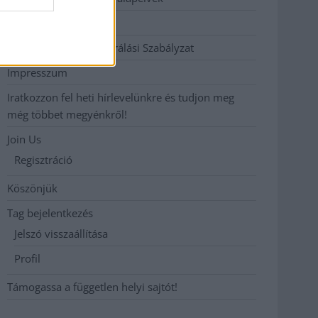
Hirdetési árak
Hozzászólási és Moderálási Szabályzat
Impresszum
Iratkozzon fel heti hírlevelünkre és tudjon meg
még többet megyénkről!
Join Us
Regisztráció
Köszönjük
Tag bejelentkezés
Jelszó visszaállítása
Profil
Támogassa a független helyi sajtót!