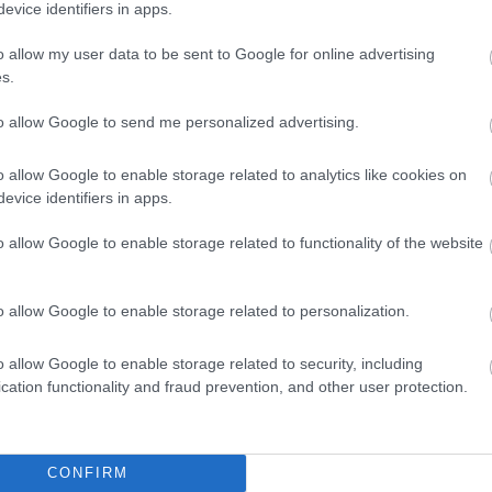
evice identifiers in apps.
o allow my user data to be sent to Google for online advertising
s.
to allow Google to send me personalized advertising.
o allow Google to enable storage related to analytics like cookies on
Kiss Lajos
2026.07.30.
Fazekas Adrián
evice identifiers in apps.
tották a
A Szolnoki Sportcentrum
ket, Újpesten
tehetségével, történelmi
o allow Google to enable storage related to functionality of the website
t, Csákváron pedig el
létszámú válogatott utazik az
érkőzés közben egy
U20-as atlétikai
világbajnokságra
o allow Google to enable storage related to personalization.
ellett igazán brutális
Minden idők egyik legnépesebb
ja hazánkat és ez az
magyar keretével képviselteti magát
o allow Google to enable storage related to security, including
omlani is fog...
a hazai atlétika a jövő héten
cation functionality and fraud prevention, and other user protection.
megrendezendő U20-as...
Sport
CONFIRM