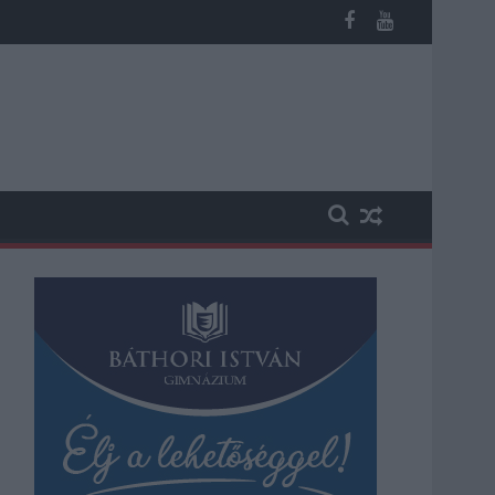
megint visszatér a forróság, újra rekkenő hőség jön, akár 38 foko