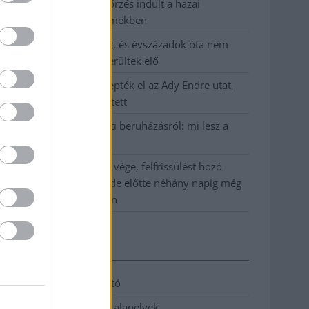
Átfogó országos ellenőrzés indult a hazai
akkumulátoripari üzemekben
A Tisza visszahúzódott, és évszázadok óta nem
látott maradványok kerültek elő
Mentők és rendőrök lepték el az Ady Endre utat,
egy kerékpáros is érintett
Parázs vita a Fiumei úti beruházásról: mi lesz a
fákkal?
Végre látszik az alagút vége, felfrissülést hozó
hidegfront közeledik, de előtte néhány napig még
pokoli rekordhőség jön
Elérhetőség
Adatkezelési tájékoztató
Etikai és függetlenségi alapelvek