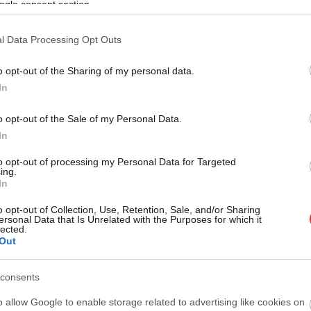
 Boys-póló volt a Maradona iránti tiszteletből. A spanyol bíró a
ogle consent section.
ért, az argentin sajtó azonban nehezen tudta ezt megemészteni.
l Data Processing Opt Outs
l, a hollandok edzőjével, Edgar Davidsnek, az ellenfél
án edző közé kellett ugrania. Utólag elmondta az argentin,
o opt-out of the Sharing of my personal data.
pitány a meccs előtt nyilatkozott. Mármint azt, hogy Messi nem
In
ekezésben…
o opt-out of the Sale of my Personal Data.
n Catuffe / Getty Images
In
,
,
ateu lahoz
messi
van gaal
to opt-out of processing my Personal Data for Targeted
ing.
In
Vasárnaptól új menetrend szerint közlekednek a MÁV-
o opt-out of Collection, Use, Retention, Sale, and/or Sharing
START, a Volánbusz és a MÁV-HÉV járatai
ersonal Data that Is Unrelated with the Purposes for which it
lected.
Out
consents
o allow Google to enable storage related to advertising like cookies on