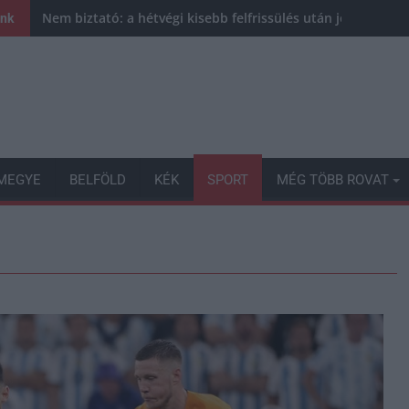
Nem biztató: a hétvégi kisebb felfrissülés után jövő héten 
ink
MEGYE
BELFÖLD
KÉK
SPORT
MÉG TÖBB ROVAT