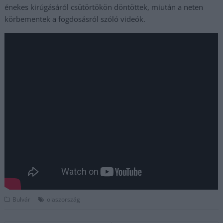
énekes kirúgásáról csütörtökön döntöttek, miután a neten
körbementek a fogdosásról szóló videók.
Bulvár
olaszország