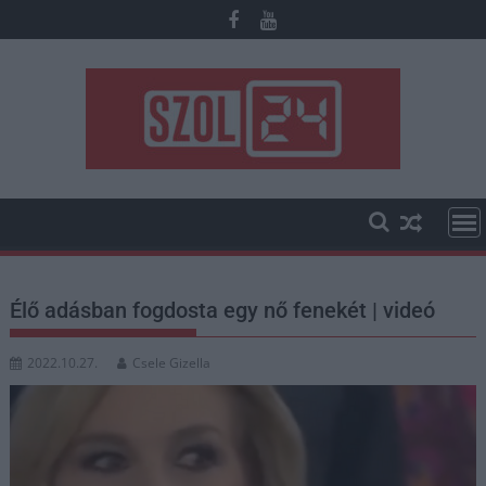
Skip
to
content
Élő adásban fogdosta egy nő fenekét | videó
2022.10.27.
Csele Gizella