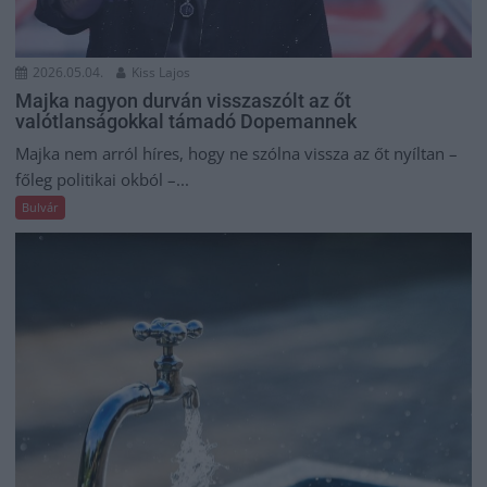
2026.05.04.
Kiss Lajos
Majka nagyon durván visszaszólt az őt
valótlanságokkal támadó Dopemannek
Majka nem arról híres, hogy ne szólna vissza az őt nyíltan –
főleg politikai okból –...
Bulvár