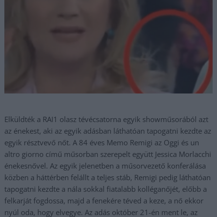
Elküldték a RAI1 olasz tévécsatorna egyik showműsorából azt
az énekest, aki az egyik adásban láthatóan tapogatni kezdte az
egyik résztvevő nőt. A 84 éves Memo Remigi az Oggi és un
altro giorno című műsorban szerepelt együtt Jessica Morlacchi
énekesnővel. Az egyik jelenetben a műsorvezető konferálása
közben a háttérben felállt a teljes stáb, Remigi pedig láthatóan
tapogatni kezdte a nála sokkal fiatalabb kolléganőjét, előbb a
felkarját fogdossa, majd a fenekére téved a keze, a nő ekkor
nyúl oda, hogy elvegye. Az adás október 21-én ment le, az