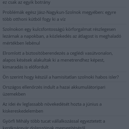
ez csak az egyik botrány
Problémák egész Jász-Nagykun-Szolnok megyében: egyre
több otthoni kútból fogy ki a víz
Szolnokon egy kulcsfontosságú körforgalmat részlegesen
lezárnak a napokban, a közlekedés az átlagost is meghaladó
mértékben lebénul
Elromlott a biztosítóberendezés a ceglédi vasútvonalon,
alapos késések alakultak ki a menetrendhez képest,
kimaradás is előfordult
Ön szerint hogy készül a hamisítatlan szolnoki habos isler?
Országos ellenőrzés indult a hazai akkumulátoripari
üzemekben
Az idei év leglassabb növekedését hozta a június a
kiskereskedelemben
Györfi Mihály több tucat vállalkozással egyeztetett a
kerékpárgyár dolgozóinak megsegítéséről