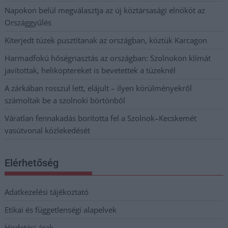
Napokon belül megválasztja az új köztársasági elnököt az
Országgyűlés
Kiterjedt tüzek pusztítanak az országban, köztük Karcagon
Harmadfokú hőségriasztás az országban: Szolnokon klímát
javítottak, helikoptereket is bevetettek a tüzeknél
A zárkában rosszul lett, elájult – ilyen körülményekről
számoltak be a szolnoki börtönből
Váratlan fennakadás borította fel a Szolnok–Kecskemét
vasútvonal közlekedését
Elérhetőség
Adatkezelési tájékoztató
Etikai és függetlenségi alapelvek
Hirdetési árak