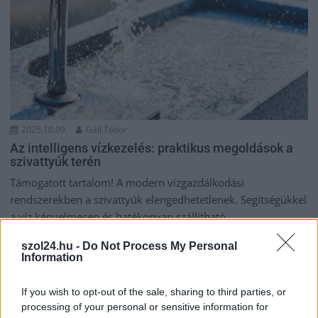
2025.10.09.
Gáll Tódor
Az intelligens vízkezelés: praktikus megoldások a
szivattyúk terén
Támogatott tartalom! A modern vízgazdálkodási
rendszerekben a szivattyúk elengedhetetlenek. Segítségükkel
a víz kényelmesen és hatékonyan szállítható,...
Bulvár
szol24.hu -
Do Not Process My Personal
Information
If you wish to opt-out of the sale, sharing to third parties, or
processing of your personal or sensitive information for