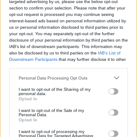
targeted advertising by us, please use the below opt-out
section to confirm your selection. Please note that after your
opt-out request is processed you may continue seeing
interest-based ads based on personal information utilized by
us or personal information disclosed to third parties prior to
your opt-out. You may separately opt-out of the further
disclosure of your personal information by third parties on the
IAB’s list of downstream participants. This information may
also be disclosed by us to third parties on the
IAB’s List of
Downstream Participants
that may further disclose it to other
2025.06.03.
Kiss Lajos
third parties.
Véletlen lenne? A Megasztár zsűrijéből kikerült
Caramel és Marsalkó, érkezik Tóth Gabi és Curtis
Please note that this website/app uses one or more Google
Personal Data Processing Opt Outs
services and may gather and store information including but
A NER-közel TV2 komoly cserét hajtott végre a Megasztár
not limited to your visit or usage behaviour. You may click to
I want to opt-out of the Sharing of my
zsűrijében, kikerült két, a kormányt bíráló tag,...
personal data.
grant or deny consent to Google and its third-party tags to
Opted In
Bulvár
use your data for below specified purposes in below Google
consent section.
I want to opt-out of the Sale of my
Personal Data.
Opted In
I want to opt-out of processing my
Personal Data for Targeted Advertising.