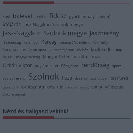
fidesz
baleset
györfi mihály
cegléd
háború
autó
időjárás
Jász-Nagykun-Szolnok megye
Jász-Nagykun Szolnok megye
Jászberény
Karcag
kormány
Jászkunság
karambol
katasztrófavédelem
közlekedés
koronavírus
kórház
kosárlabda
kunszentmárton
lmp
Magyar Péter
máv
lopás
mezőtúr
magyarország
rendőrség
Orbán Viktor
polgármester
Pócs János
sport
Szolnok
tisza
tiszafüred
Szalay Ferenc
tisza-tó
tiszaföldvár
törökszentmiklós
vonat
választás
tűz
tisza part
vasút
ukrajna
önkormányzat
Nézd és hallgasd velünk!