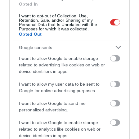
Opted In
I want to opt-out of Collection, Use,
Retention, Sale, and/or Sharing of my
Personal Data that Is Unrelated with the
Purposes for which it was collected.
Opted Out
Google consents
I want to allow Google to enable storage
related to advertising like cookies on web or
device identifiers in apps.
Hírlevél feliratkozás
I want to allow my user data to be sent to
Google for online advertising purposes.
Adja meg keresztnevét:
Adja
I want to allow Google to send me
meg e-mail címét:
personalized advertising.
Megismertem és elfogadom a
GDPR-szabályzat
ot
I want to allow Google to enable storage
related to analytics like cookies on web or
device identifiers in apps.
Nem szeretne lemaradni semmiről? Csak egy kattintás, és hírlevelünk a