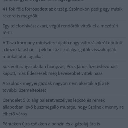
41 fok fölé forrósodott az ország, Szolnokon pedig egy másik
rekord is megdőlt
Egy telefonhívást akart, végül rendőrök vitték el a mezőtúri
férfit
A Tisza kormány minisztere újabb nagy változásokról döntött
a közoktatásban – például az iskolaigazgatók visszakapják
munkáltatói jogaikat
Sok volt az igazolatlan hiányzás, Pócs János fizetéslevonást
kapott, más fideszesek még kevesebbet vittek haza
A Szolnok megyei gazdák nagyon nem akarták a JÉGER
további üzemeltetését
Csendélet 5.0: alig balesetveszélyes lépcső és remek
állapotban levő buszmegálló mutatja, hogy Szolnok mennyire
élhető város
Pénteken újra csökken a benzin és a gázolaj ára is