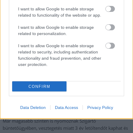
legfrissebb információkkal és exkluzív tartalmakkal hétről hétre
I want to allow Google to enable storage
postaládájába érkezik!
related to functionality of the website or app.
I want to allow Google to enable storage
A SZOL24 legfrissebb 24 cikke
related to personalization.
I want to allow Google to enable storage
Óriási, több mint két méteres harcsát fogott a Tiszán a 13 éves
related to security, including authentication
fiú (VIDEÓVAL)
functionality and fraud prevention, and other
user protection.
Hétfőn kezdik, csütörtökön végeznek – lezárás miatt
fennakadásokra és pótlóbuszos közlekedésre számítsunk az
egyik Jász-Nagykun-Szolnok megyei vasútvonalon
CONFIRM
Visszaszámlálás indul: -1, 0, Sziget!
Magyarország jobban látszik közelről – heti médiaszemle a
Data Deletion
Data Access
Privacy Policy
független helyi sajtóból
Már magasabb szinten is nyomoznak Szijjártó
büntetőügyében, vesztegetés miatt 3 év letöltendőt kaphat és