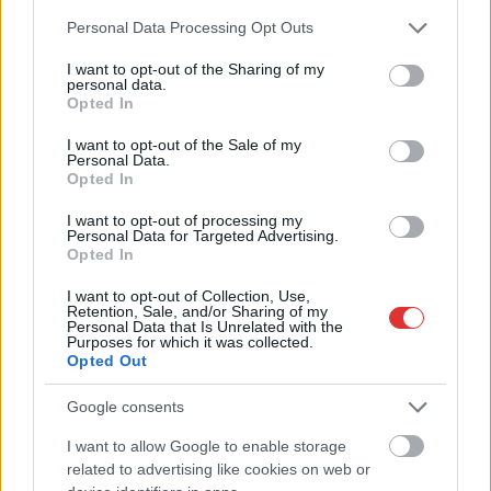
Please note that this website/app uses one or more Google
Personal Data Processing Opt Outs
services and may gather and store information including but
not limited to your visit or usage behaviour. You may click to
I want to opt-out of the Sharing of my
personal data.
grant or deny consent to Google and its third-party tags to
Opted In
use your data for below specified purposes in below Google
consent section.
I want to opt-out of the Sale of my
2026.08.06.
Kiss Lajos
Personal Data.
Opted In
Csendélet 5.0: alig balesetveszélyes lépcső és
remek állapotban levő buszmegálló mutatja, hogy
I want to opt-out of processing my
Szolnok mennyire élhető város
Personal Data for Targeted Advertising.
Opted In
Ha csak ezeket a képeket látnánk, azt gondolnánk, hogy az
egyik leglepusztultabb balkáni vidéken járunk, de...
I want to opt-out of Collection, Use,
Retention, Sale, and/or Sharing of my
Szolnok
Personal Data that Is Unrelated with the
Purposes for which it was collected.
Opted Out
Google consents
I want to allow Google to enable storage
related to advertising like cookies on web or