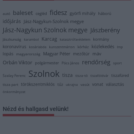
fidesz
baleset
györfi mihály
cegléd
háború
autó
időjárás
Jász-Nagykun-Szolnok megye
Jász-Nagykun Szolnok megye
Jászberény
Karcag
kormány
Jászkunság
karambol
katasztrófavédelem
közlekedés
koronavírus
kórház
kosárlabda
kunszentmárton
lmp
Magyar Péter
máv
lopás
mezőtúr
magyarország
rendőrség
Orbán Viktor
polgármester
Pócs János
sport
Szolnok
tisza
tiszafüred
Szalay Ferenc
tisza-tó
tiszaföldvár
törökszentmiklós
vonat
választás
tűz
tisza part
vasút
ukrajna
önkormányzat
Nézd és hallgasd velünk!