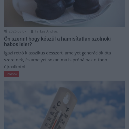
2026.08.07.
Farkas András
Ön szerint hogy készül a hamisítatlan szolnoki
habos isler?
Igazi retró klasszikus desszert, amelyet generációk óta
szeretnek, és amelyet sokan ma is próbálnak otthon
újraalkotni....
Szolnok