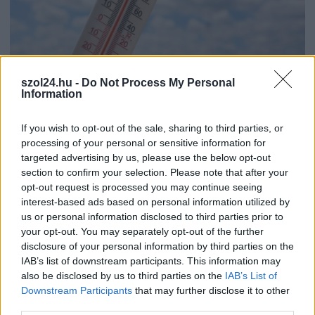
szol24.hu -
Do Not Process My Personal
2026.08.07.
Horváth Zsolt
Information
41 fok fölé forrósodott az ország, Szolnokon pedig
egy másik rekord is megdőlt
If you wish to opt-out of the sale, sharing to third parties, or
Nem mindennapi adatokat rögzítettek a meteorológiai
processing of your personal or sensitive information for
állomások csütörtökön: több településen is olyan értékek
targeted advertising by us, please use the below opt-out
section to confirm your selection. Please note that after your
születtek, amelyek átírták...
opt-out request is processed you may continue seeing
Szolnok
interest-based ads based on personal information utilized by
us or personal information disclosed to third parties prior to
your opt-out. You may separately opt-out of the further
disclosure of your personal information by third parties on the
IAB’s list of downstream participants. This information may
also be disclosed by us to third parties on the
IAB’s List of
Downstream Participants
that may further disclose it to other
third parties.