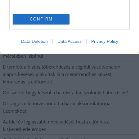
postaládájába érkezik!
CONFIRM
A SZOL24 legfrissebb 24 cikke
Szolnokon egy kulcsfontosságú körforgalmat részlegesen
Data Deletion
Data Access
Privacy Policy
lezárnak a napokban, a közlekedés az átlagost is meghaladó
mértékben lebénul
Elromlott a biztosítóberendezés a ceglédi vasútvonalon,
alapos késések alakultak ki a menetrendhez képest,
kimaradás is előfordult
Ön szerint hogy készül a hamisítatlan szolnoki habos isler?
Országos ellenőrzés indult a hazai akkumulátoripari
üzemekben
Az idei év leglassabb növekedését hozta a június a
kiskereskedelemben