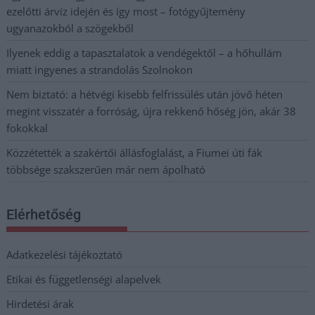
ezelőtti árvíz idején és így most – fotógyűjtemény
ugyanazokból a szögekből
Ilyenek eddig a tapasztalatok a vendégektől – a hőhullám
miatt ingyenes a strandolás Szolnokon
Nem biztató: a hétvégi kisebb felfrissülés után jövő héten
megint visszatér a forróság, újra rekkenő hőség jön, akár 38
fokokkal
Közzétették a szakértői állásfoglalást, a Fiumei úti fák
többsége szakszerűen már nem ápolható
Elérhetőség
Adatkezelési tájékoztató
Etikai és függetlenségi alapelvek
Hirdetési árak