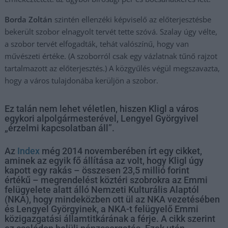
Borda Zoltán
szintén ellenzéki képviselő az előterjesztésbe
bekerült szobor elnagyolt tervét tette szóvá. Szalay úgy vélte,
a szobor tervét elfogadták, tehát valószínű, hogy van
művészeti értéke. (A szoborról csak egy vázlatnak tűnő rajzot
tartalmazott az előterjesztés.) A közgyűlés végül megszavazta,
hogy a város tulajdonába kerüljön a szobor.
Ez talán nem lehet véletlen, hiszen Kligl a város
egykori alpolgármesterével, Lengyel Györgyivel
„érzelmi kapcsolatban áll”.
Az
Index
még 2014 novemberében írt egy cikket,
aminek az egyik fő állítása az volt, hogy Kligl úgy
kapott egy rakás – összesen 23,5 millió forint
értékű – megrendelést köztéri szobrokra az Emmi
felügyelete alatt álló Nemzeti Kulturális Alaptól
(NKA), hogy mindeközben ott ül az NKA vezetésében
és Lengyel Györgyinek, a NKA-t felügyelő Emmi
közigazgatási államtitkárának a férje. A cikk szerint