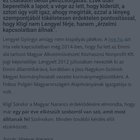
ez családon belüli pénzcsorgatás. Ezek után
beperelték a lapot; a vége az lett, hogy kiderült, a
sztori úgy volt igaz, ahogy megírták, azzal a lényeg
szempontjából tökéletesen érdektelen pontosítással,
hogy Kligl nem Lengyel férje, hanem „érzelmi
kapcsolatban állnak”.
Lengyel Györgyi amúgy nem kispályás játékos. A
hvg.hu
azt
írta vele kapcsolatban még 2014-ben, hogy fia lett az Emmi
alá tartozó Magyar Alkotóművészeti Közhasznú Nonprofit Kft.
jogi képviselője. Lengyelt 2012 júliusában nevezték ki az
Emmi államtitkárává, korábban a Jász-Nagykun-Szolnok
Megyei Kormányhivatalt vezette kormánymegbízottként. A
Fidesz Polgári Magyarországért Alapítványának igazgatója is
volt.
Kligl Sándor a Magyar Narancs érdeklődésére elmondta, hogy
már
egy pár éve elkészült szoborról van szó, amit most
állítanak fel
Szolnokon. Minden további kérdés elől
elzárkózott.
forrás: Magyar Narancs