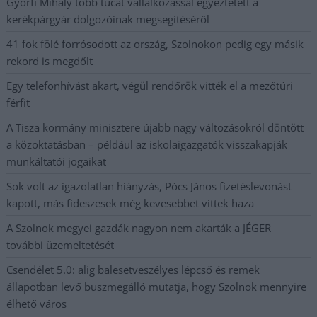
Györfi Mihály több tucat vállalkozással egyeztetett a
kerékpárgyár dolgozóinak megsegítéséről
41 fok fölé forrósodott az ország, Szolnokon pedig egy másik
rekord is megdőlt
Egy telefonhívást akart, végül rendőrök vitték el a mezőtúri
férfit
A Tisza kormány minisztere újabb nagy változásokról döntött
a közoktatásban – például az iskolaigazgatók visszakapják
munkáltatói jogaikat
Sok volt az igazolatlan hiányzás, Pócs János fizetéslevonást
kapott, más fideszesek még kevesebbet vittek haza
A Szolnok megyei gazdák nagyon nem akarták a JÉGER
további üzemeltetését
Csendélet 5.0: alig balesetveszélyes lépcső és remek
állapotban levő buszmegálló mutatja, hogy Szolnok mennyire
élhető város