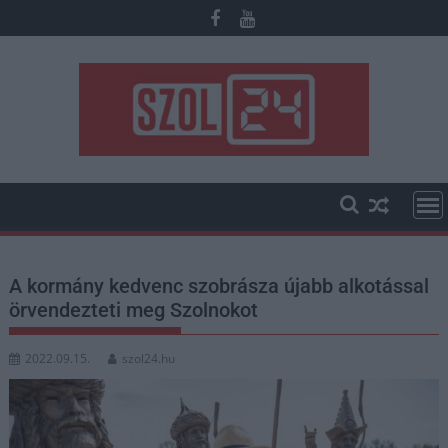
Skip
to
content
A kormány kedvenc szobrásza újabb alkotással
örvendezteti meg Szolnokot
2022.09.15.
szol24.hu