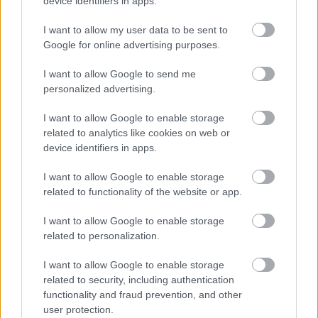
device identifiers in apps.
I want to allow my user data to be sent to
Google for online advertising purposes.
I want to allow Google to send me
personalized advertising.
I want to allow Google to enable storage
related to analytics like cookies on web or
device identifiers in apps.
Hírlevél feliratkozás
I want to allow Google to enable storage
related to functionality of the website or app.
Adja meg keresztnevét:
Adja
meg e-mail címét:
I want to allow Google to enable storage
Megismertem és elfogadom a
GDPR-szabályzat
ot
related to personalization.
I want to allow Google to enable storage
related to security, including authentication
Nem szeretne lemaradni semmiről? Csak egy kattintás, és hírlevelünk a
functionality and fraud prevention, and other
legfrissebb információkkal és exkluzív tartalmakkal hétről hétre
user protection.