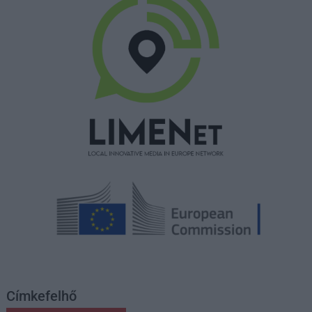
Címkefelhő