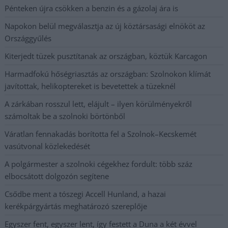
Pénteken újra csökken a benzin és a gázolaj ára is
Napokon belül megválasztja az új köztársasági elnököt az
Országgyűlés
Kiterjedt tüzek pusztítanak az országban, köztük Karcagon
Harmadfokú hőségriasztás az országban: Szolnokon klímát
javítottak, helikoptereket is bevetettek a tüzeknél
A zárkában rosszul lett, elájult – ilyen körülményekről
számoltak be a szolnoki börtönből
Váratlan fennakadás borította fel a Szolnok–Kecskemét
vasútvonal közlekedését
A polgármester a szolnoki cégekhez fordult: több száz
elbocsátott dolgozón segítene
Csődbe ment a tószegi Accell Hunland, a hazai
kerékpárgyártás meghatározó szereplője
Egyszer fent, egyszer lent, így festett a Duna a két évvel