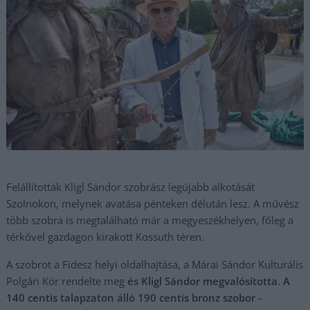
Felállították Kligl Sándor szobrász legújabb alkotását
Szolnokon, melynek avatása pénteken délután lesz. A művész
több szobra is megtalálható már a megyeszékhelyen, főleg a
térkővel gazdagon kirakott Kossuth téren.
A szobrot a Fidesz helyi oldalhajtása, a Márai Sándor Kulturális
Polgári Kör rendelte meg
és Kligl Sándor megvalósította. A
140 centis talapzaton álló 190 centis bronz szobor -