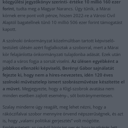
közgyűlési jegyzőkönyv szerinti- értéke 10 millió 160 ezer
forint
, tudta meg a Magyar Narancs. Úgy tűnik, a Márai
körnek erre pont volt pénze, hiszen 2022-re a Városi Civil
Alaptól bagatellnek tűnő 10 millió 506 ezer forint támogatást
kapott.
A szolnoki önkormányzat közelmúltban tartott képviselő-
testületi ülésén azért foglalkoztak a szoborral, mert a Márai
kör felajánlotta önkormányzati tulajdonba adását. Ezek után
majd a város fogja a sorsát viselni.
Az ülésen egyébként a
jobbikos ellenzéki képviselő, Berényi Gábor sajnálatát
fejezte ki, hogy nem a híres-nevezetes, idén 120 éves
szolnoki művésztelep ismert szobrászművésze készítette el
a művet.
Megjegyezte, hogy a Kligl-szobrok avatása nem
minden esetben zajlott esemény-, sőt botránymentesen.
Szalay minderre úgy reagált, meg lehet nézni, hogy a
rákóczifalvai szobor mennyire örvend népszerűségnek, és azt
is, hogy „valami politikai gerjesztés” volt mögötte.
Emlékeztetett: az ügyből bírósági per és bocsánatkérés lett.