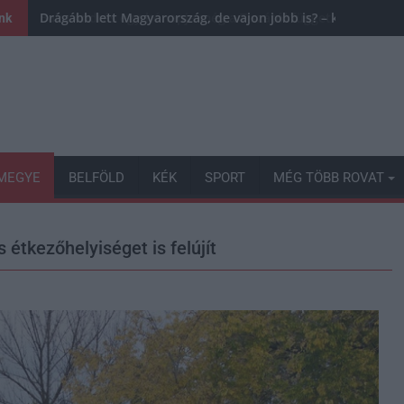
Drágább lett Magyarország, de vajon jobb is? – kemény krit
ink
MEGYE
BELFÖLD
KÉK
SPORT
MÉG TÖBB ROVAT
étkezőhelyiséget is felújít