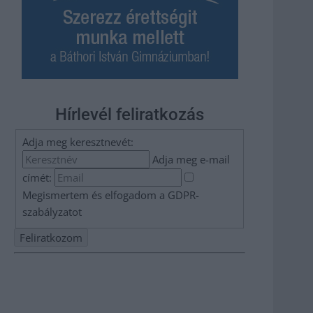
Hírlevél feliratkozás
Adja meg keresztnevét:
Adja meg e-mail
címét:
Megismertem és elfogadom a
GDPR-
szabályzat
ot
Nem szeretne lemaradni semmiről? Csak egy kattintás, és
hírlevelünk a legfrissebb információkkal és exkluzív
tartalmakkal hétről hétre postaládájába érkezik!