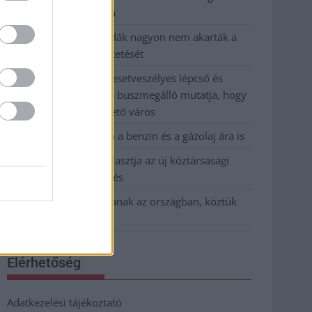
kevesebbet vittek haza
A Szolnok megyei gazdák nagyon nem akarták a
JÉGER további üzemeltetését
Csendélet 5.0: alig balesetveszélyes lépcső és
remek állapotban levő buszmegálló mutatja, hogy
Szolnok mennyire élhető város
Pénteken újra csökken a benzin és a gázolaj ára is
Napokon belül megválasztja az új köztársasági
elnököt az Országgyűlés
Kiterjedt tüzek pusztítanak az országban, köztük
Karcagon
Elérhetőség
Adatkezelési tájékoztató