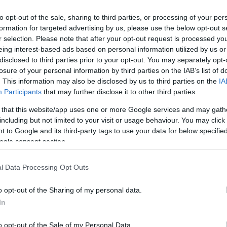
to opt-out of the sale, sharing to third parties, or processing of your per
formation for targeted advertising by us, please use the below opt-out s
r selection. Please note that after your opt-out request is processed y
eing interest-based ads based on personal information utilized by us or
disclosed to third parties prior to your opt-out. You may separately opt-
losure of your personal information by third parties on the IAB’s list of
. This information may also be disclosed by us to third parties on the
IA
Participants
that may further disclose it to other third parties.
 that this website/app uses one or more Google services and may gath
including but not limited to your visit or usage behaviour. You may click 
 to Google and its third-party tags to use your data for below specifi
ogle consent section.
Kiss Lajos
2026.08.06.
Kiss Lajos
l Data Processing Opt Outs
Sok volt az igazolatlan
erendezés a ceglédi
hiányzás, Pócs János
o opt-out of the Sharing of my personal data.
on, alapos késések
fizetéslevonást kapott, más
In
ki a menetrendhez
fideszesek még kevesebbet
aradás is előfordult
vittek haza
o opt-out of the Sale of my Personal Data.