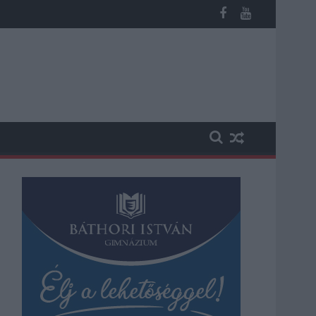
ika a hazai turizmusról