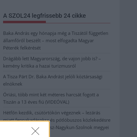
A SZOL24 legfrissebb 24 cikke
Baka András egy hónapja még a Tiszától független
államfőről beszélt – most elfogadta Magyar
Péterék felkérését
Drágább lett Magyarország, de vajon jobb is? –
kemény kritika a hazai turizmusról
A Tisza Párt Dr. Baka Andrást jelöli köztársasági
elnöknek
Óriási, több mint két méteres harcsát fogott a
Tiszán a 13 éves fiú (VIDEÓVAL)
Hétfőn kezdik, csütörtökön végeznek – lezárás
miatt fennakadásokra és pótlóbuszos közlekedésre
számítsunk az egyik Jász-Nagykun-Szolnok megyei
vasútvonalon