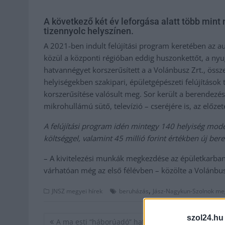
A következő két év leforgása alatt több mint n
tizennyolc helyszínen.
A 2021-ben indult felújítási program keretében az au
közül a központi régióban eddig huszonkettőt, a nyug
hatvannégyet korszerűsített a a Volánbusz Zrt., össze
helyiségekben szakipari, épületgépészeti felújítások t
korszerűsítése valósult meg. Sor került a berendezés,
mikrohullámú sütő, televízió – cseréjére is, az előz
A felújítási program idén mintegy 140 helyiség modern
költséggel, valamint 45 millió forint értékben új be
– A kivitelezési munkák megkezdése az épületkarbant
várhatóan még az első félévben – közölte a Volánbu
,
JNSZ megyei hírek
beruházás
Jász-Nagykun-Szolnok m
Bejegyzés
szol24.hu
A ma esti “háborúadó” hatására máris tíz forinttal