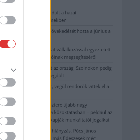
habos isler?
Országos ellenőrzés indult a hazai
akkumulátoripari üzemekben
Az idei év leglassabb növekedését hozta a június a
kiskereskedelemben
Györfi Mihály több tucat vállalkozással egyeztetett
a kerékpárgyár dolgozóinak megsegítéséről
41 fok fölé forrósodott az ország, Szolnokon pedig
egy másik rekord is megdőlt
Egy telefonhívást akart, végül rendőrök vitték el a
mezőtúri férfit
A Tisza kormány minisztere újabb nagy
változásokról döntött a közoktatásban – például az
iskolaigazgatók visszakapják munkáltatói jogaikat
Sok volt az igazolatlan hiányzás, Pócs János
fizetéslevonást kapott, más fideszesek még