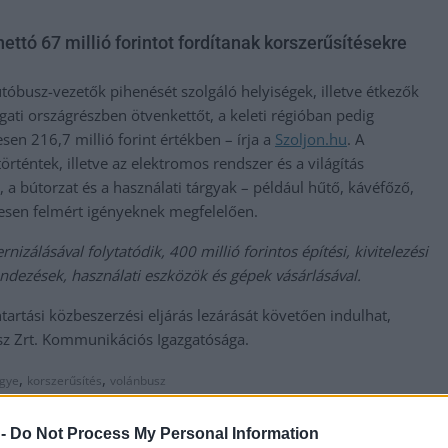
ettó 67 millió forintot fordítanak korszerűsítésekre
tóbusz-vezetők pihenését szolgáló helyiségek, illetve étkezők
ati országrészben ötvenkettőt, a keleti régióban pedig
sen 216,7 millió forint értékben – írja a
Szoljon.hu
. A
örténtek, illetve az elektromos rendszer és a világítás
 a bútorzat és a használati tárgyak – például hűtő, kávéfőző,
etesen felmért igényeknek megfelelően.
izálásával folytatódik, 400 millió forintos építési, kivitelezési
rendezések, használati eszközök és gépek vásárlásával.
artási közbeszerzési eljárás lezárását követően indulhat,
sz Zrt. Kommunikációs Igazgatósága.
,
,
egye
korszerűsítés
volánbusz
 -
Do Not Process My Personal Information
Kiugrott a hetedikről a 16 éves fiú, azonnal meghalt