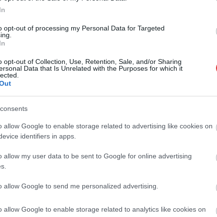
t a rendkívüli kánikula,
A jászsági fideszes képviselő túl
In
rendezés pedig újra
sokszor hiányzott igazolatlanul a
t a ceglédi vonalon,
szavazásokról, de még mindig
to opt-out of processing my Personal Data for Targeted
ing.
olcsón megúszta ahhoz...
In
ek
JNSZ megyei hírek
o opt-out of Collection, Use, Retention, Sale, and/or Sharing
ersonal Data that Is Unrelated with the Purposes for which it
lected.
Out
consents
o allow Google to enable storage related to advertising like cookies on
evice identifiers in apps.
o allow my user data to be sent to Google for online advertising
s.
to allow Google to send me personalized advertising.
o allow Google to enable storage related to analytics like cookies on