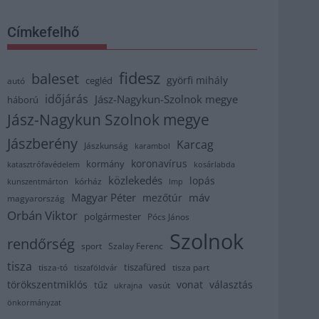
Címkefelhő
fidesz
baleset
györfi mihály
cegléd
autó
időjárás
Jász-Nagykun-Szolnok megye
háború
Jász-Nagykun Szolnok megye
Jászberény
Karcag
Jászkunság
karambol
koronavírus
kormány
katasztrófavédelem
kosárlabda
közlekedés
lopás
kórház
kunszentmárton
lmp
Magyar Péter
máv
mezőtúr
magyarország
Orbán Viktor
polgármester
Pócs János
Szolnok
rendőrség
sport
Szalay Ferenc
tisza
tiszafüred
tisza part
tisza-tó
tiszaföldvár
törökszentmiklós
vonat
választás
tűz
vasút
ukrajna
önkormányzat