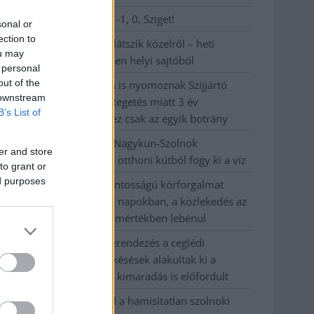
Visszaszámlálás indul: -1, 0, Sziget!
sonal or
ection to
Magyarország jobban látszik közelről – heti
ou may
médiaszemle a független helyi sajtóból
 personal
out of the
Már magasabb szinten is nyomoznak Szijjártó
 downstream
büntetőügyében, vesztegetés miatt 3 év
B’s List of
letöltendőt kaphat és ez csak az egyik botrány
Problémák egész Jász-Nagykun-Szolnok
er and store
megyében: egyre több otthoni kútból fogy ki a víz
to grant or
ed purposes
Szolnokon egy kulcsfontosságú körforgalmat
részlegesen lezárnak a napokban, a közlekedés az
átlagost is meghaladó mértékben lebénul
Elromlott a biztosítóberendezés a ceglédi
vasútvonalon, alapos késések alakultak ki a
menetrendhez képest, kimaradás is előfordult
Ön szerint hogy készül a hamisítatlan szolnoki