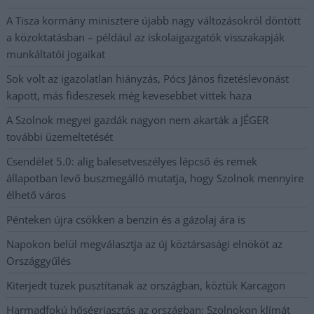
A Tisza kormány minisztere újabb nagy változásokról döntött
a közoktatásban – például az iskolaigazgatók visszakapják
munkáltatói jogaikat
Sok volt az igazolatlan hiányzás, Pócs János fizetéslevonást
kapott, más fideszesek még kevesebbet vittek haza
A Szolnok megyei gazdák nagyon nem akarták a JÉGER
további üzemeltetését
Csendélet 5.0: alig balesetveszélyes lépcső és remek
állapotban levő buszmegálló mutatja, hogy Szolnok mennyire
élhető város
Pénteken újra csökken a benzin és a gázolaj ára is
Napokon belül megválasztja az új köztársasági elnököt az
Országgyűlés
Kiterjedt tüzek pusztítanak az országban, köztük Karcagon
Harmadfokú hőségriasztás az országban: Szolnokon klímát