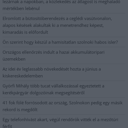
lezárnak a napokban, a közlekedés az átlagost is meghaladó
mértékben lebénul
Elromlott a biztosítóberendezés a ceglédi vasútvonalon,
alapos késések alakultak ki a menetrendhez képest,
kimaradás is előfordult
Ön szerint hogy készül a hamisítatlan szolnoki habos isler?
Országos ellenőrzés indult a hazai akkumulátoripari
üzemekben
Az idei év leglassabb növekedését hozta a június a
kiskereskedelemben
Györfi Mihály több tucat vállalkozással egyeztetett a
kerékpárgyár dolgozóinak megsegítéséről
41 fok fölé forrósodott az ország, Szolnokon pedig egy másik
rekord is megdőlt
Egy telefonhívást akart, végül rendőrök vitték el a mezőtúri
férfit