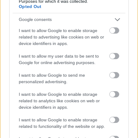
Purposes for which it was collected.
Opted Out
Google consents
I want to allow Google to enable storage
Hírlevél feliratkozás
related to advertising like cookies on web or
device identifiers in apps.
Adja meg keresztnevét:
Adja
I want to allow my user data to be sent to
meg e-mail címét:
Google for online advertising purposes.
Megismertem és elfogadom a
GDPR-szabályzat
ot
I want to allow Google to send me
personalized advertising.
Nem szeretne lemaradni semmiről? Csak egy kattintás, és hírlevelünk a
I want to allow Google to enable storage
legfrissebb információkkal és exkluzív tartalmakkal hétről hétre
related to analytics like cookies on web or
postaládájába érkezik!
device identifiers in apps.
I want to allow Google to enable storage
A SZOL24 legfrissebb 24 cikke
related to functionality of the website or app.