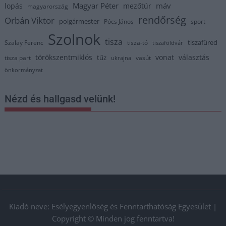
Magyar Péter
máv
lopás
mezőtúr
magyarország
rendőrség
Orbán Viktor
polgármester
Pócs János
sport
Szolnok
tisza
tiszafüred
Szalay Ferenc
tisza-tó
tiszaföldvár
törökszentmiklós
vonat
választás
tűz
tisza part
vasút
ukrajna
önkormányzat
Nézd és hallgasd velünk!
Kiadó neve: Esélyegyenlőség és Fenntarthatóság Egyesület |
Copyright © Minden jog fenntartva!