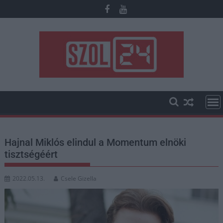
Skip
to
content
Hajnal Miklós elindul a Momentum elnöki
tisztségéért
2022.05.13.
Csele Gizella