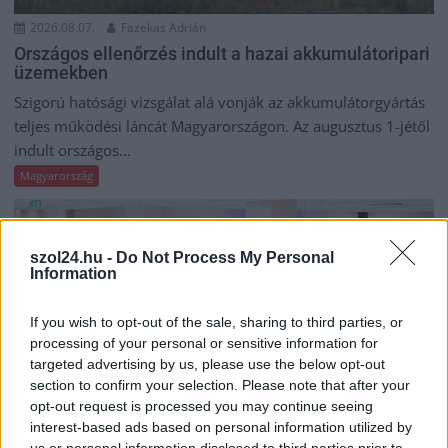
2026.08.07.
Fazekas Adrián
Országos ellenőrzés indult a hazai akkumulátoripari
üzemekben
Szigorú hatósági vizsgálat alá vonják az akkumulátorgyártás
teljes működési láncát Magyarországon. Az augusztus 1-jétől
indult országos...
Magyarország
szol24.hu -
Do Not Process My Personal
Information
If you wish to opt-out of the sale, sharing to third parties, or
processing of your personal or sensitive information for
targeted advertising by us, please use the below opt-out
section to confirm your selection. Please note that after your
opt-out request is processed you may continue seeing
interest-based ads based on personal information utilized by
us or personal information disclosed to third parties prior to