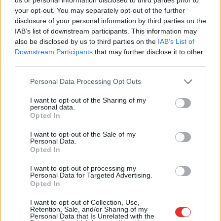
your opt-out. You may separately opt-out of the further
disclosure of your personal information by third parties on the
2026.08.07.
Fazekas Adrián
IAB’s list of downstream participants. This information may
Az idei év leglassabb növekedését hozta a június a
also be disclosed by us to third parties on the
IAB’s List of
kiskereskedelemben
Downstream Participants
that may further disclose it to other
Bár a hazai kiskereskedelmi forgalom idén júniusban is
third parties.
bővülni tudott, a növekedési ütem jelentősen lelassult a...
Please note that this website/app uses one or more Google
Personal Data Processing Opt Outs
Magyarország
services and may gather and store information including but
not limited to your visit or usage behaviour. You may click to
I want to opt-out of the Sharing of my
personal data.
grant or deny consent to Google and its third-party tags to
Opted In
use your data for below specified purposes in below Google
consent section.
I want to opt-out of the Sale of my
Personal Data.
Opted In
I want to opt-out of processing my
Personal Data for Targeted Advertising.
Opted In
I want to opt-out of Collection, Use,
Retention, Sale, and/or Sharing of my
Personal Data that Is Unrelated with the