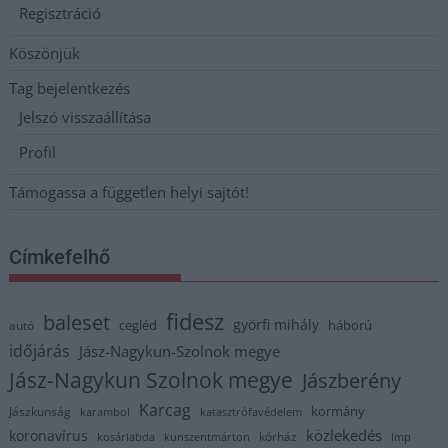
Regisztráció
Köszönjük
Tag bejelentkezés
Jelszó visszaállítása
Profil
Támogassa a független helyi sajtót!
Címkefelhő
fidesz
baleset
györfi mihály
cegléd
háború
autó
időjárás
Jász-Nagykun-Szolnok megye
Jász-Nagykun Szolnok megye
Jászberény
Karcag
kormány
Jászkunság
karambol
katasztrófavédelem
közlekedés
koronavírus
kórház
kosárlabda
kunszentmárton
lmp