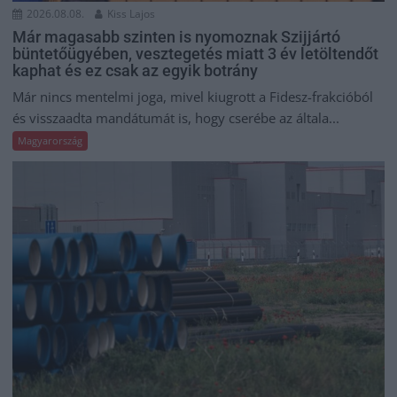
2026.08.08.
Kiss Lajos
Már magasabb szinten is nyomoznak Szijjártó
büntetőügyében, vesztegetés miatt 3 év letöltendőt
kaphat és ez csak az egyik botrány
Már nincs mentelmi joga, mivel kiugrott a Fidesz-frakcióból
és visszaadta mandátumát is, hogy cserébe az általa...
Magyarország