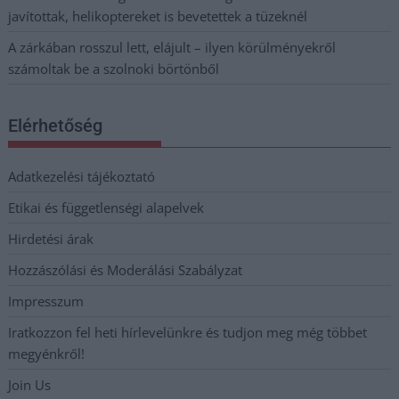
javítottak, helikoptereket is bevetettek a tüzeknél
A zárkában rosszul lett, elájult – ilyen körülményekről
számoltak be a szolnoki börtönből
Elérhetőség
Adatkezelési tájékoztató
Etikai és függetlenségi alapelvek
Hirdetési árak
Hozzászólási és Moderálási Szabályzat
Impresszum
Iratkozzon fel heti hírlevelünkre és tudjon meg még többet
megyénkről!
Join Us