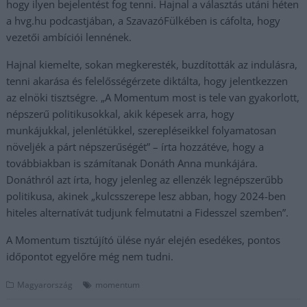
hogy ilyen bejelentést fog tenni. Hajnal a választás utáni héten
a hvg.hu podcastjában, a SzavazóFülkében is cáfolta, hogy
vezetői ambíciói lennének.
Hajnal kiemelte, sokan megkeresték, buzdították az indulásra,
tenni akarása és felelősségérzete diktálta, hogy jelentkezzen
az elnöki tisztségre. „A Momentum most is tele van gyakorlott,
népszerű politikusokkal, akik képesek arra, hogy
munkájukkal, jelenlétükkel, szerepléseikkel folyamatosan
növeljék a párt népszerűségét” – írta hozzátéve, hogy a
továbbiakban is számítanak Donáth Anna munkájára.
Donáthról azt írta, hogy jelenleg az ellenzék legnépszerűbb
politikusa, akinek „kulcsszerepe lesz abban, hogy 2024-ben
hiteles alternatívát tudjunk felmutatni a Fidesszel szemben”.
A Momentum tisztújító ülése nyár elején esedékes, pontos
időpontot egyelőre még nem tudni.
Magyarország
momentum