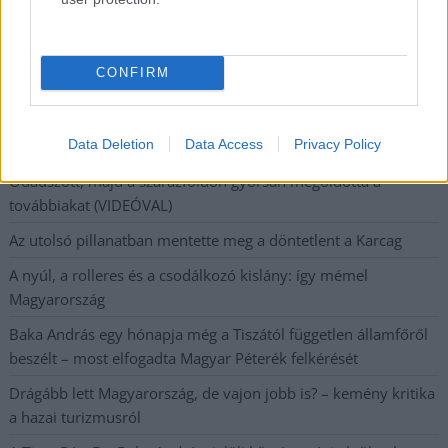
legfrissebb információkkal és exkluzív tartalmakkal hétről hétre
postaládájába érkezik!
CONFIRM
A SZOL24 legfrissebb 24 cikke
Data Deletion
Data Access
Privacy Policy
Hogyan került a Kossuth téri metrómegállóba egy vaddisznó?
Odaúszott, majd a szárazföldön gyorsan megoldotta a
továbbiakat (VIDEÓVAL)
Az utolsó pillanatban mentette meg a döntetlent a Karcag
A nyúl, a rolleres és a csodálkozó kislány: így mémel
Magyarország
Baka András egy hónapja még a Tiszától független államfőről
beszélt – most elfogadta Magyar Péterék felkérését
Drágább lett Magyarország, de vajon jobb is? – kemény kritika
a hazai turizmusról