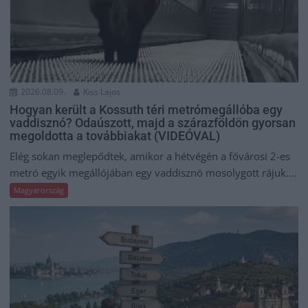
2026.08.09.
Kiss Lajos
Hogyan került a Kossuth téri metrómegállóba egy
vaddisznó? Odaúszott, majd a szárazföldön gyorsan
megoldotta a továbbiakat (VIDEÓVAL)
Elég sokan meglepődtek, amikor a hétvégén a fővárosi 2-es
metró egyik megállójában egy vaddisznó mosolygott rájuk....
Magyarország