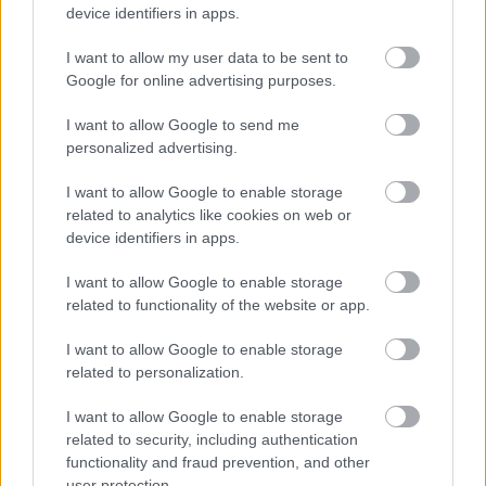
device identifiers in apps.
I want to allow my user data to be sent to
Google for online advertising purposes.
I want to allow Google to send me
personalized advertising.
I want to allow Google to enable storage
related to analytics like cookies on web or
device identifiers in apps.
Hírlevél feliratkozás
I want to allow Google to enable storage
related to functionality of the website or app.
Adja meg keresztnevét:
Adja
I want to allow Google to enable storage
meg e-mail címét:
related to personalization.
Megismertem és elfogadom a
GDPR-szabályzat
ot
I want to allow Google to enable storage
related to security, including authentication
functionality and fraud prevention, and other
Nem szeretne lemaradni semmiről? Csak egy kattintás, és hírlevelünk a
user protection.