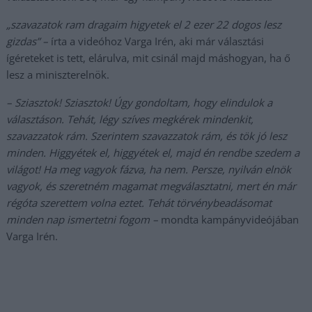
„szavazatok ram dragaim higyetek el 2 ezer 22 dogos lesz
gizdas” –
írta a videóhoz Varga Irén, aki már választási
ígéreteket is tett, elárulva, mit csinál majd máshogyan, ha ő
lesz a miniszterelnök.
– Sziasztok! Sziasztok! Úgy gondoltam, hogy elindulok a
választáson. Tehát, légy szíves megkérek mindenkit,
szavazzatok rám. Szerintem szavazzatok rám, és tök jó lesz
minden. Higgyétek el, higgyétek el, majd én rendbe szedem a
világot! Ha meg vagyok fázva, ha nem. Persze, nyilván elnök
vagyok, és szeretném magamat megválasztatni, mert én már
régóta szerettem volna eztet. Tehát törvénybeadásomat
minden nap ismertetni fogom –
mondta kampányvideójában
Varga Irén.