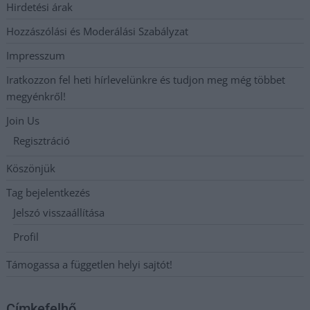
Hirdetési árak
Hozzászólási és Moderálási Szabályzat
Impresszum
Iratkozzon fel heti hírlevelünkre és tudjon meg még többet
megyénkről!
Join Us
Regisztráció
Köszönjük
Tag bejelentkezés
Jelszó visszaállítása
Profil
Támogassa a független helyi sajtót!
Címkefelhő