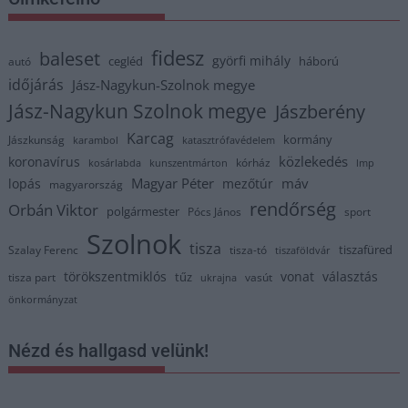
fidesz
baleset
györfi mihály
cegléd
háború
autó
időjárás
Jász-Nagykun-Szolnok megye
Jász-Nagykun Szolnok megye
Jászberény
Karcag
kormány
Jászkunság
karambol
katasztrófavédelem
közlekedés
koronavírus
kórház
kosárlabda
kunszentmárton
lmp
Magyar Péter
máv
lopás
mezőtúr
magyarország
rendőrség
Orbán Viktor
polgármester
Pócs János
sport
Szolnok
tisza
tiszafüred
Szalay Ferenc
tisza-tó
tiszaföldvár
törökszentmiklós
vonat
választás
tűz
tisza part
vasút
ukrajna
önkormányzat
Nézd és hallgasd velünk!