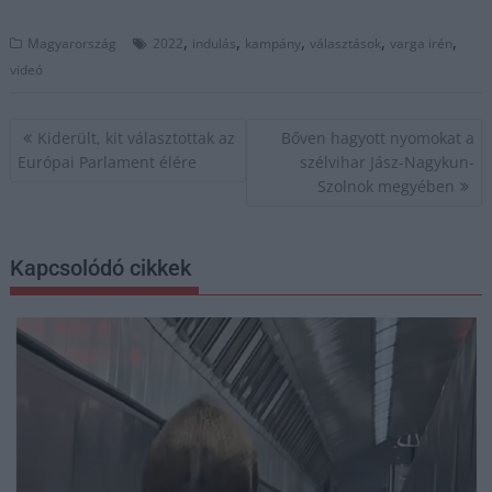
,
,
,
,
,
Magyarország
2022
indulás
kampány
választások
varga irén
videó
Bejegyzés
Kiderült, kit választottak az
Bőven hagyott nyomokat a
navigáció
Európai Parlament élére
szélvihar Jász-Nagykun-
Szolnok megyében
Kapcsolódó cikkek