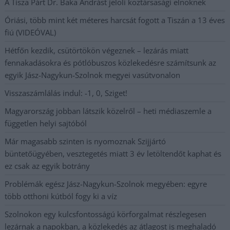
A Tisza Párt Dr. Baka Andrást jelöli köztársasági elnöknek
Óriási, több mint két méteres harcsát fogott a Tiszán a 13 éves
fiú (VIDEÓVAL)
Hétfőn kezdik, csütörtökön végeznek – lezárás miatt
fennakadásokra és pótlóbuszos közlekedésre számítsunk az
egyik Jász-Nagykun-Szolnok megyei vasútvonalon
Visszaszámlálás indul: -1, 0, Sziget!
Magyarország jobban látszik közelről – heti médiaszemle a
független helyi sajtóból
Már magasabb szinten is nyomoznak Szijjártó
büntetőügyében, vesztegetés miatt 3 év letöltendőt kaphat és
ez csak az egyik botrány
Problémák egész Jász-Nagykun-Szolnok megyében: egyre
több otthoni kútból fogy ki a víz
Szolnokon egy kulcsfontosságú körforgalmat részlegesen
lezárnak a napokban, a közlekedés az átlagost is meghaladó