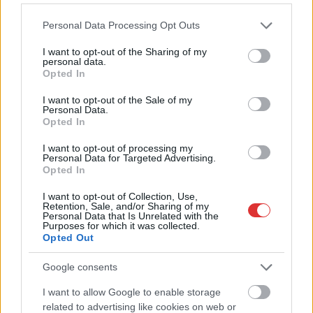
Please note that this website/app uses one or more Google
Personal Data Processing Opt Outs
services and may gather and store information including but
not limited to your visit or usage behaviour. You may click to
I want to opt-out of the Sharing of my
personal data.
grant or deny consent to Google and its third-party tags to
Opted In
use your data for below specified purposes in below Google
consent section.
I want to opt-out of the Sale of my
Personal Data.
2026.08.08.
szol24.hu
Opted In
A Tisza Párt Dr. Baka Andrást jelöli köztársasági
elnöknek
I want to opt-out of processing my
Personal Data for Targeted Advertising.
A Legfelsőbb Bíróság korábbi elnökét jelöli Magyarország
Opted In
következő köztársasági elnökének a Tisza Párt. A döntésről
I want to opt-out of Collection, Use,
Magyar...
Retention, Sale, and/or Sharing of my
Personal Data that Is Unrelated with the
Magyarország
Purposes for which it was collected.
Opted Out
Google consents
I want to allow Google to enable storage
related to advertising like cookies on web or