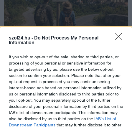
szol24.hu -
Do Not Process My Personal
Information
2026.08.09.
Farkas András
Drágább lett Magyarország, de vajon jobb is? –
kemény kritika a hazai turizmusról
If you wish to opt-out of the sale, sharing to third parties, or
processing of your personal or sensitive information for
Nem új logóval, reklámkampánnyal vagy még egy
targeted advertising by us, please use the below opt-out
támogatási programmal kellene megújítani a magyar
section to confirm your selection. Please note that after your
turizmust, hanem az...
opt-out request is processed you may continue seeing
Magyarország
interest-based ads based on personal information utilized by
us or personal information disclosed to third parties prior to
your opt-out. You may separately opt-out of the further
disclosure of your personal information by third parties on the
IAB’s list of downstream participants. This information may
also be disclosed by us to third parties on the
IAB’s List of
Downstream Participants
that may further disclose it to other
third parties.