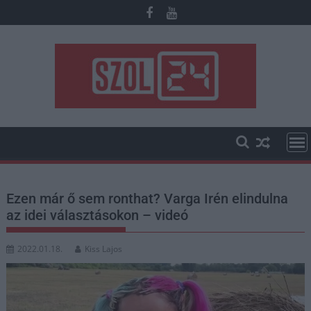
Skip
to
content
Ezen már ő sem ronthat? Varga Irén elindulna
az idei választásokon – videó
2022.01.18.
Kiss Lajos