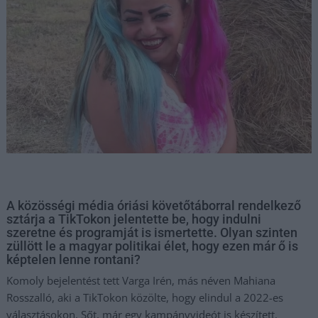
A közösségi média óriási követőtáborral rendelkező
sztárja a TikTokon jelentette be, hogy indulni
szeretne és programját is ismertette. Olyan szinten
züllött le a magyar politikai élet, hogy ezen már ő is
képtelen lenne rontani?
Komoly bejelentést tett Varga Irén, más néven Mahiana
Rosszalló, aki a TikTokon közölte, hogy elindul a 2022-es
választásokon. Sőt, már egy kampányvideót is készített.