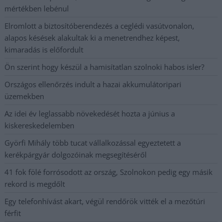
mértékben lebénul
Elromlott a biztosítóberendezés a ceglédi vasútvonalon,
alapos késések alakultak ki a menetrendhez képest,
kimaradás is előfordult
Ön szerint hogy készül a hamisítatlan szolnoki habos isler?
Országos ellenőrzés indult a hazai akkumulátoripari
üzemekben
Az idei év leglassabb növekedését hozta a június a
kiskereskedelemben
Györfi Mihály több tucat vállalkozással egyeztetett a
kerékpárgyár dolgozóinak megsegítéséről
41 fok fölé forrósodott az ország, Szolnokon pedig egy másik
rekord is megdőlt
Egy telefonhívást akart, végül rendőrök vitték el a mezőtúri
férfit