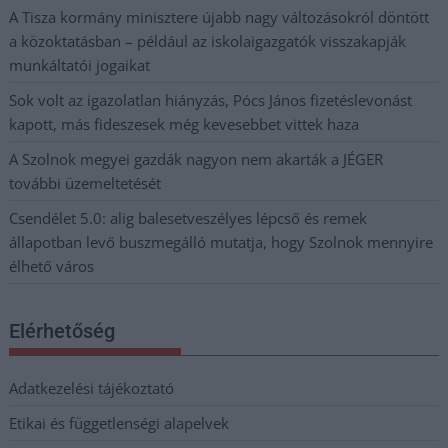
A Tisza kormány minisztere újabb nagy változásokról döntött
a közoktatásban – például az iskolaigazgatók visszakapják
munkáltatói jogaikat
Sok volt az igazolatlan hiányzás, Pócs János fizetéslevonást
kapott, más fideszesek még kevesebbet vittek haza
A Szolnok megyei gazdák nagyon nem akarták a JÉGER
további üzemeltetését
Csendélet 5.0: alig balesetveszélyes lépcső és remek
állapotban levő buszmegálló mutatja, hogy Szolnok mennyire
élhető város
Elérhetőség
Adatkezelési tájékoztató
Etikai és függetlenségi alapelvek