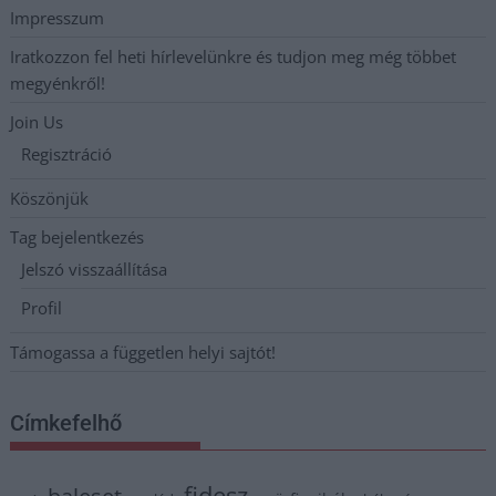
Impresszum
Iratkozzon fel heti hírlevelünkre és tudjon meg még többet
megyénkről!
Join Us
Regisztráció
Köszönjük
Tag bejelentkezés
Jelszó visszaállítása
Profil
Támogassa a független helyi sajtót!
Címkefelhő
fidesz
baleset