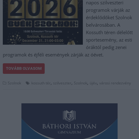
napos szilveszteri
programok várják az
érdeklődőket Szolnok
belvárosában. A
Kossuth téren délelőtt
sportesemény, az esti
óráktól pedig zenei
programok és éjféli események zárják az óévet.
TOVÁBB OLVASOM
,
,
,
,
Szolnok
kossuth tér
szilveszter
Szolnok
újév
városi rendezvény