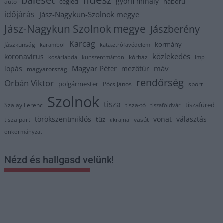
györfi mihály
cegléd
háború
autó
időjárás
Jász-Nagykun-Szolnok megye
Jász-Nagykun Szolnok megye
Jászberény
Karcag
kormány
Jászkunság
karambol
katasztrófavédelem
közlekedés
koronavírus
kórház
kosárlabda
kunszentmárton
lmp
Magyar Péter
máv
lopás
mezőtúr
magyarország
rendőrség
Orbán Viktor
polgármester
Pócs János
sport
Szolnok
tisza
tiszafüred
Szalay Ferenc
tisza-tó
tiszaföldvár
törökszentmiklós
vonat
választás
tűz
tisza part
vasút
ukrajna
önkormányzat
Nézd és hallgasd velünk!