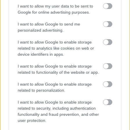
üzemekben
I want to allow my user data to be sent to
Az idei év leglassabb növekedését hozta a június a
Google for online advertising purposes.
kiskereskedelemben
I want to allow Google to send me
Györfi Mihály több tucat vállalkozással egyeztetett a
personalized advertising.
kerékpárgyár dolgozóinak megsegítéséről
I want to allow Google to enable storage
41 fok fölé forrósodott az ország, Szolnokon pedig egy másik
related to analytics like cookies on web or
rekord is megdőlt
device identifiers in apps.
Egy telefonhívást akart, végül rendőrök vitték el a mezőtúri
I want to allow Google to enable storage
férfit
related to functionality of the website or app.
A Tisza kormány minisztere újabb nagy változásokról döntött
I want to allow Google to enable storage
a közoktatásban – például az iskolaigazgatók visszakapják
related to personalization.
munkáltatói jogaikat
I want to allow Google to enable storage
Sok volt az igazolatlan hiányzás, Pócs János fizetéslevonást
related to security, including authentication
kapott, más fideszesek még kevesebbet vittek haza
functionality and fraud prevention, and other
A Szolnok megyei gazdák nagyon nem akarták a JÉGER
user protection.
további üzemeltetését