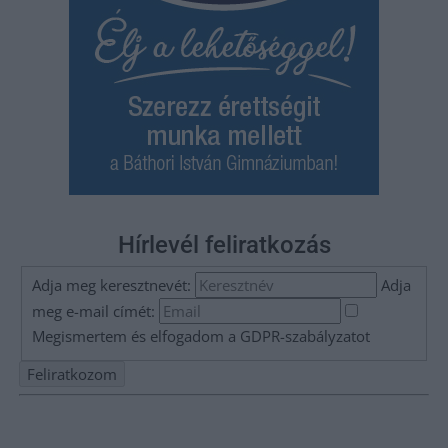
Hírlevél feliratkozás
Adja meg keresztnevét:
Adja
meg e-mail címét:
Megismertem és elfogadom a
GDPR-szabályzat
ot
Nem szeretne lemaradni semmiről? Csak egy kattintás, és hírlevelünk a
legfrissebb információkkal és exkluzív tartalmakkal hétről hétre