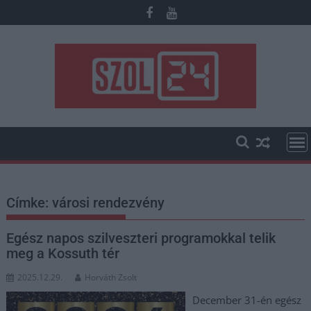
Skip
to
content
Címke:
városi rendezvény
Egész napos szilveszteri programokkal telik
meg a Kossuth tér
2025.12.29.
Horváth Zsolt
December 31-én egész