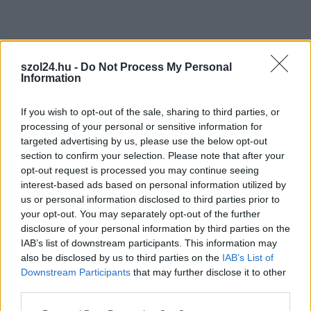
postaládájába érkezik!
A SZOL24 legfrissebb 24 cikke
szol24.hu -
Do Not Process My Personal
Information
Baka András egy hónapja még a Tiszától független államfőről
If you wish to opt-out of the sale, sharing to third parties, or
beszélt – most elfogadta Magyar Péterék felkérését
processing of your personal or sensitive information for
Drágább lett Magyarország, de vajon jobb is? – kemény kritika
targeted advertising by us, please use the below opt-out
a hazai turizmusról
section to confirm your selection. Please note that after your
opt-out request is processed you may continue seeing
A Tisza Párt Dr. Baka Andrást jelöli köztársasági elnöknek
interest-based ads based on personal information utilized by
us or personal information disclosed to third parties prior to
Óriási, több mint két méteres harcsát fogott a Tiszán a 13 éves
your opt-out. You may separately opt-out of the further
fiú (VIDEÓVAL)
disclosure of your personal information by third parties on the
IAB’s list of downstream participants. This information may
Hétfőn kezdik, csütörtökön végeznek – lezárás miatt
also be disclosed by us to third parties on the
IAB’s List of
fennakadásokra és pótlóbuszos közlekedésre számítsunk az
Downstream Participants
that may further disclose it to other
egyik Jász-Nagykun-Szolnok megyei vasútvonalon
third parties.
Visszaszámlálás indul: -1, 0, Sziget!
Please note that this website/app uses one or more Google