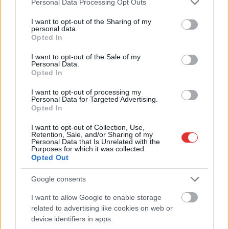
Personal Data Processing Opt Outs
services and may gather and store information including but
Magyarország jobban látszik közelről – heti médiaszemle a
not limited to your visit or usage behaviour. You may click to
I want to opt-out of the Sharing of my
független helyi sajtóból
personal data.
grant or deny consent to Google and its third-party tags to
Opted In
Már magasabb szinten is nyomoznak Szijjártó
use your data for below specified purposes in below Google
büntetőügyében, vesztegetés miatt 3 év letöltendőt kaphat és
consent section.
I want to opt-out of the Sale of my
Personal Data.
ez csak az egyik botrány
Opted In
Problémák egész Jász-Nagykun-Szolnok megyében: egyre
I want to opt-out of processing my
több otthoni kútból fogy ki a víz
Personal Data for Targeted Advertising.
Opted In
Szolnokon egy kulcsfontosságú körforgalmat részlegesen
lezárnak a napokban, a közlekedés az átlagost is meghaladó
I want to opt-out of Collection, Use,
Retention, Sale, and/or Sharing of my
mértékben lebénul
Personal Data that Is Unrelated with the
Purposes for which it was collected.
Elromlott a biztosítóberendezés a ceglédi vasútvonalon,
Opted Out
alapos késések alakultak ki a menetrendhez képest,
Google consents
kimaradás is előfordult
I want to allow Google to enable storage
Ön szerint hogy készül a hamisítatlan szolnoki habos isler?
related to advertising like cookies on web or
Országos ellenőrzés indult a hazai akkumulátoripari
device identifiers in apps.