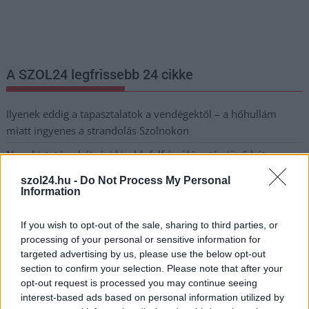
legfrissebb információkkal és exkluzív tartalmakkal hétről hétre
postaládájába érkezik!
A SZOL24 legfrissebb 24 cikke
Ilyenek eddig a tapasztalatok a vendégektől – a hőhullám
miatt ingyenes a strandolás Szolnokon
Nem biztató: a hétvégi kisebb felfrissülés után jövő héten
megint visszatér a forróság, újra rekkenő hőség jön, akár 38
szol24.hu -
Do Not Process My Personal
fokokkal
Information
Közzétették a szakértői állásfoglalást, a Fiumei úti fák
If you wish to opt-out of the sale, sharing to third parties, or
többsége szakszerűen már nem ápolható
processing of your personal or sensitive information for
A MÚOSZ sajtódíjának második helyét nyerte el a Borsod24 és
targeted advertising by us, please use the below opt-out
a Paraméter közös riportfilmje a Sajó szennyezéséről
section to confirm your selection. Please note that after your
opt-out request is processed you may continue seeing
Tánccal, zeneszóval és vásárral telik meg Jászberény, indul a
interest-based ads based on personal information utilized by