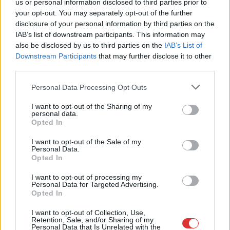
Csángó Fesztivál
us or personal information disclosed to third parties prior to
your opt-out. You may separately opt-out of the further
Meghosszabbított hőségriasztás és vízkorlátozások, a
disclosure of your personal information by third parties on the
mezőtúri kórházban leállt a klíma
IAB’s list of downstream participants. This information may
also be disclosed by us to third parties on the
IAB’s List of
Átszervezi működését az osztrák óriáscég, Szolnok is érintett
Downstream Participants
that may further disclose it to other
Tragédiába torkollott a segítségnyújtás elmulasztása, három
third parties.
kisújszállási lakos ellen emeltek vádat
Please note that this website/app uses one or more Google
Personal Data Processing Opt Outs
services and may gather and store information including but
Hatalmas lángok csaptak fel Szolnokon
not limited to your visit or usage behaviour. You may click to
I want to opt-out of the Sharing of my
personal data.
Vízitraffipax a Tisza-tavon: mostantól senki sem úszhatja meg
grant or deny consent to Google and its third-party tags to
Opted In
a száguldozást
use your data for below specified purposes in below Google
consent section.
I want to opt-out of the Sale of my
Szolnokra is megérkezik a nyár eddigi legkeményebb napja
Personal Data.
Opted In
Már Szolnokon is korlátozások léptek életbe a tartós hatalmas
hőség, a vízhiány és az áramtakarékosság miatt
I want to opt-out of processing my
Personal Data for Targeted Advertising.
A NER kihúzta a talajt az Új Néplap alól is, immáron csak
Opted In
hetilapként jelenik meg – végképp vége a nyomtatott
I want to opt-out of Collection, Use,
sajtónak?
Retention, Sale, and/or Sharing of my
Personal Data that Is Unrelated with the