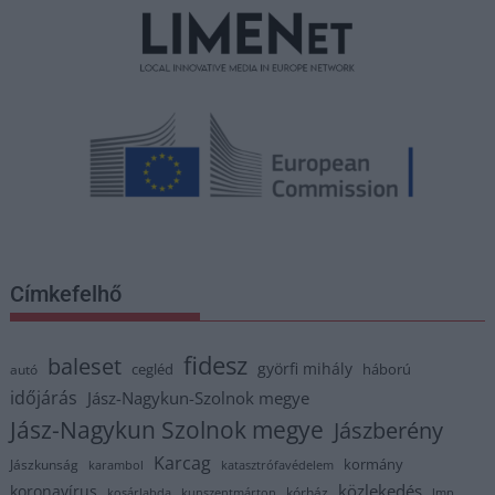
Címkefelhő
fidesz
baleset
györfi mihály
cegléd
háború
autó
időjárás
Jász-Nagykun-Szolnok megye
Jász-Nagykun Szolnok megye
Jászberény
Karcag
kormány
Jászkunság
karambol
katasztrófavédelem
közlekedés
koronavírus
kórház
kosárlabda
kunszentmárton
lmp