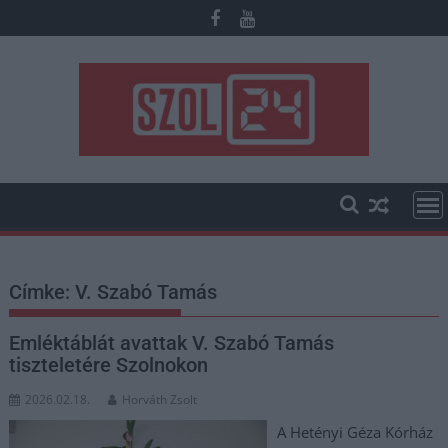
Skip
to
content
Címke:
V. Szabó Tamás
Emléktáblát avattak V. Szabó Tamás
tiszteletére Szolnokon
2026.02.18.
Horváth Zsolt
A Hetényi Géza Kórház