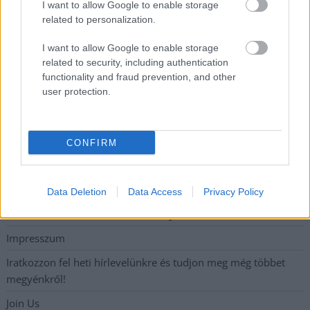
I want to allow Google to enable storage
Parázs vita a Fiumei úti beruházásról: mi lesz a fákkal?
related to personalization.
Végre látszik az alagút vége, felfrissülést hozó hidegfront
I want to allow Google to enable storage
közeledik, de előtte néhány napig még pokoli rekordhőség jön
related to security, including authentication
functionality and fraud prevention, and other
user protection.
Elérhetőség
Adatkezelési tájékoztató
CONFIRM
Etikai és függetlenségi alapelvek
Hirdetési árak
Data Deletion
Data Access
Privacy Policy
Hozzászólási és Moderálási Szabályzat
Impresszum
Iratkozzon fel heti hírlevelünkre és tudjon meg még többet
megyénkről!
Join Us