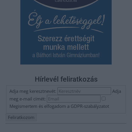
Hírlevél feliratkozás
Adja meg keresztnevét:
Adja
meg e-mail címét:
Megismertem és elfogadom a
GDPR-szabályzat
ot
Nem szeretne lemaradni semmiről? Csak egy kattintás, és hírlevelünk a