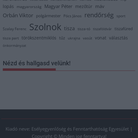
Magyar Péter
máv
lopás
mezőtúr
magyarország
rendőrség
Orbán Viktor
polgármester
Pócs János
sport
Szolnok
tisza
tiszafüred
Szalay Ferenc
tisza-tó
tiszaföldvár
törökszentmiklós
vonat
választás
tűz
tisza part
vasút
ukrajna
önkormányzat
Nézd és hallgasd velünk!
Kiadó neve: Esélyegyenlőség és Fenntarthatóság Egyesület |
Copyright © Minden jog fenntartva!