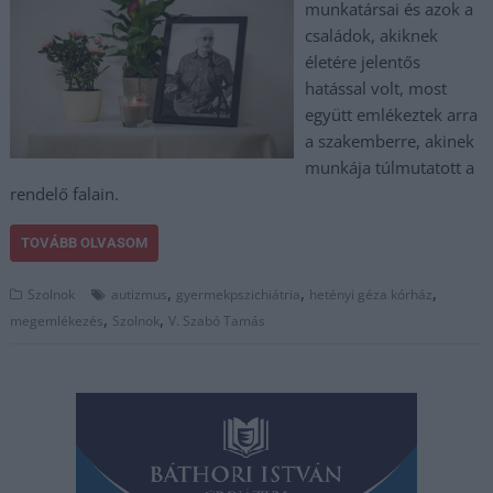
munkatársai és azok a
családok, akiknek
életére jelentős
hatással volt, most
együtt emlékeztek arra
a szakemberre, akinek
munkája túlmutatott a
rendelő falain.
TOVÁBB OLVASOM
,
,
,
Szolnok
autizmus
gyermekpszichiátria
hetényi géza kórház
,
,
megemlékezés
Szolnok
V. Szabó Tamás