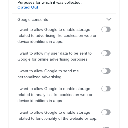
Purposes for which it was collected.
Befejeződött a szolnoki Szentháromság-templom felújítása
Opted Out
Szimfonikus köntösben tért vissza a Queen világa a fővárosba
Google consents
Ilyen, amikor „fél” a Tisza – a durva csapadékhiány nagyon
I want to allow Google to enable storage
meglátszik
related to advertising like cookies on web or
Lehet, hogy mégis megússzuk Paks teljes leállítását, némileg
device identifiers in apps.
emelkedett a vízszint (VIDEÓVAL)
I want to allow my user data to be sent to
Tugyi Zétény ezüstérmet szerzett a bakui U17-es birkózó-
Google for online advertising purposes.
világbajnokságon
I want to allow Google to send me
Jászberényben is korlátozásokat vezetnek be
personalized advertising.
Átfogó országos ellenőrzés indult a hazai akkumulátoripari
I want to allow Google to enable storage
üzemekben
related to analytics like cookies on web or
A Tisza visszahúzódott, és évszázadok óta nem látott
device identifiers in apps.
maradványok kerültek elő
I want to allow Google to enable storage
Mentők és rendőrök lepték el az Ady Endre utat, egy
related to functionality of the website or app.
kerékpáros is érintett