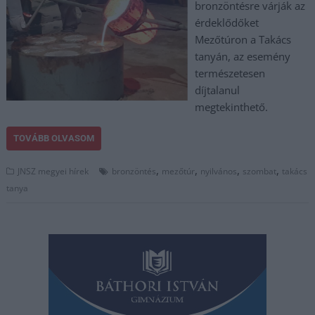
bronzöntésre várják az
érdeklődőket
Mezőtúron a Takács
tanyán, az esemény
természetesen
díjtalanul
megtekinthető.
TOVÁBB OLVASOM
,
,
,
,
JNSZ megyei hírek
bronzöntés
mezőtúr
nyilvános
szombat
takács
tanya