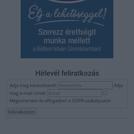
Hírlevél feliratkozás
Adja meg keresztnevét:
Adja
meg e-mail címét:
Megismertem és elfogadom a
GDPR-szabályzat
ot
Nem szeretne lemaradni semmiről? Csak egy kattintás, és hírlevelünk a
legfrissebb információkkal és exkluzív tartalmakkal hétről hétre