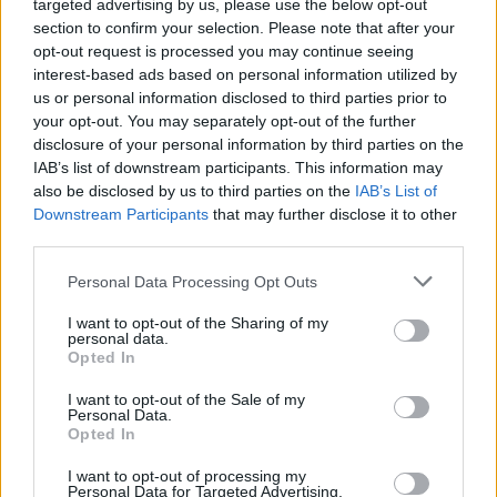
Ön szerint hogy készül a hamisítatlan szolnoki habos isler?
targeted advertising by us, please use the below opt-out
section to confirm your selection. Please note that after your
Országos ellenőrzés indult a hazai akkumulátoripari
opt-out request is processed you may continue seeing
üzemekben
interest-based ads based on personal information utilized by
us or personal information disclosed to third parties prior to
Az idei év leglassabb növekedését hozta a június a
your opt-out. You may separately opt-out of the further
kiskereskedelemben
disclosure of your personal information by third parties on the
IAB’s list of downstream participants. This information may
Györfi Mihály több tucat vállalkozással egyeztetett a
also be disclosed by us to third parties on the
IAB’s List of
kerékpárgyár dolgozóinak megsegítéséről
Downstream Participants
that may further disclose it to other
41 fok fölé forrósodott az ország, Szolnokon pedig egy másik
third parties.
rekord is megdőlt
Please note that this website/app uses one or more Google
Personal Data Processing Opt Outs
Egy telefonhívást akart, végül rendőrök vitték el a mezőtúri
services and may gather and store information including but
not limited to your visit or usage behaviour. You may click to
I want to opt-out of the Sharing of my
férfit
personal data.
grant or deny consent to Google and its third-party tags to
Opted In
A Tisza kormány minisztere újabb nagy változásokról döntött
use your data for below specified purposes in below Google
a közoktatásban – például az iskolaigazgatók visszakapják
consent section.
I want to opt-out of the Sale of my
Personal Data.
munkáltatói jogaikat
Opted In
Sok volt az igazolatlan hiányzás, Pócs János fizetéslevonást
I want to opt-out of processing my
kapott, más fideszesek még kevesebbet vittek haza
Personal Data for Targeted Advertising.