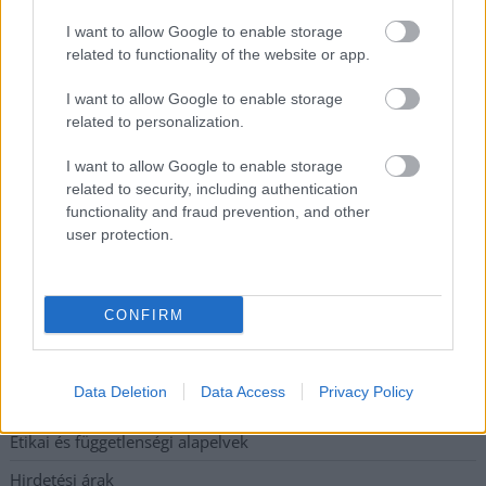
A polgármester a szolnoki cégekhez fordult: több száz
I want to allow Google to enable storage
elbocsátott dolgozón segítene
related to functionality of the website or app.
Csődbe ment a tószegi Accell Hunland, a hazai
I want to allow Google to enable storage
kerékpárgyártás meghatározó szereplője
related to personalization.
Egyszer fent, egyszer lent, így festett a Duna a két évvel
I want to allow Google to enable storage
ezelőtti árvíz idején és így most – fotógyűjtemény
related to security, including authentication
ugyanazokból a szögekből
functionality and fraud prevention, and other
user protection.
Ilyenek eddig a tapasztalatok a vendégektől – a hőhullám
miatt ingyenes a strandolás Szolnokon
CONFIRM
Elérhetőség
Data Deletion
Data Access
Privacy Policy
Adatkezelési tájékoztató
Etikai és függetlenségi alapelvek
Hirdetési árak