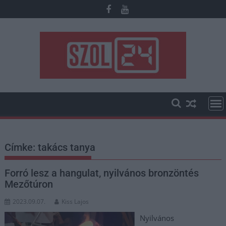
Skip
to
content
Címke:
takács tanya
Forró lesz a hangulat, nyilvános bronzöntés
Mezőtúron
2023.09.07.
Kiss Lajos
Nyilvános