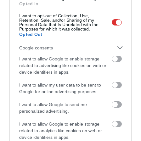
Opted In
A Szolnok megyei gazdák nagyon nem akarták a JÉGER
további üzemeltetését
I want to opt-out of Collection, Use,
Retention, Sale, and/or Sharing of my
Personal Data that Is Unrelated with the
Csendélet 5.0: alig balesetveszélyes lépcső és remek
Purposes for which it was collected.
állapotban levő buszmegálló mutatja, hogy Szolnok mennyire
Opted Out
élhető város
Google consents
Pénteken újra csökken a benzin és a gázolaj ára is
I want to allow Google to enable storage
Napokon belül megválasztja az új köztársasági elnököt az
related to advertising like cookies on web or
Országgyűlés
device identifiers in apps.
Kiterjedt tüzek pusztítanak az országban, köztük Karcagon
I want to allow my user data to be sent to
Google for online advertising purposes.
Harmadfokú hőségriasztás az országban: Szolnokon klímát
javítottak, helikoptereket is bevetettek a tüzeknél
I want to allow Google to send me
A zárkában rosszul lett, elájult – ilyen körülményekről
personalized advertising.
számoltak be a szolnoki börtönből
I want to allow Google to enable storage
Váratlan fennakadás borította fel a Szolnok–Kecskemét
related to analytics like cookies on web or
vasútvonal közlekedését
device identifiers in apps.