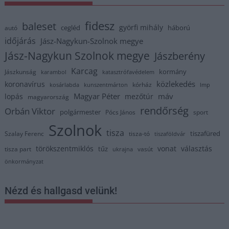
fidesz
baleset
györfi mihály
cegléd
háború
autó
időjárás
Jász-Nagykun-Szolnok megye
Jász-Nagykun Szolnok megye
Jászberény
Karcag
kormány
Jászkunság
karambol
katasztrófavédelem
közlekedés
koronavírus
kórház
kosárlabda
kunszentmárton
lmp
Magyar Péter
máv
lopás
mezőtúr
magyarország
rendőrség
Orbán Viktor
polgármester
Pócs János
sport
Szolnok
tisza
tiszafüred
Szalay Ferenc
tisza-tó
tiszaföldvár
törökszentmiklós
vonat
választás
tűz
tisza part
vasút
ukrajna
önkormányzat
Nézd és hallgasd velünk!