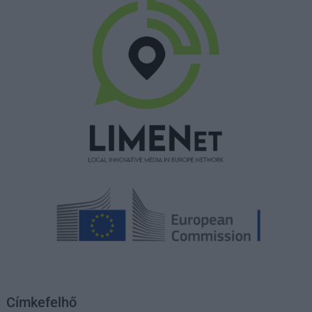
Címkefelhő