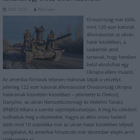
2021.12.22.
Kiss Lajos
Oroszország már több,
mint 120 ezer katonát
állomásoztat az ukrán
határ közelében, a
szakértők attól
tartanak, hogy heteken
belül elindulhat egy
Ukrajna elleni invázió.
Az amerikai források teljesen reálisnak látják a veszélyt.
Jelenleg 122 ezer katonát állomásoztat Oroszország Ukrajna
határainak közvetlen közelében – jelentette ki Olekszij
Danyilov, az ukrán Nemzetbiztonsági és Védelmi Tanács
(RNBO) titkára a szerdai sajtótájékoztatóján. A Hvg.hu cikkéből
tudhattuk meg a részleteket. Vagyis az aktív orosz haderő
több mint 10 százaléka már az ukrán határ közelében teljesít
szolgálatot. Az amerikai hírszerzés már december elején arról
tájékoztatta az…