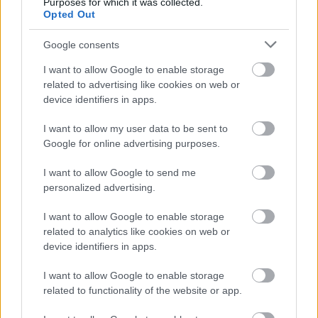
Purposes for which it was collected.
Opted Out
41 fok fölé forrósodott az ország, Szolnokon pedig egy másik
rekord is megdőlt
Google consents
Egy telefonhívást akart, végül rendőrök vitték el a mezőtúri
I want to allow Google to enable storage
férfit
related to advertising like cookies on web or
device identifiers in apps.
A Tisza kormány minisztere újabb nagy változásokról döntött
a közoktatásban – például az iskolaigazgatók visszakapják
I want to allow my user data to be sent to
munkáltatói jogaikat
Google for online advertising purposes.
Sok volt az igazolatlan hiányzás, Pócs János fizetéslevonást
I want to allow Google to send me
kapott, más fideszesek még kevesebbet vittek haza
personalized advertising.
A Szolnok megyei gazdák nagyon nem akarták a JÉGER
I want to allow Google to enable storage
további üzemeltetését
related to analytics like cookies on web or
device identifiers in apps.
Csendélet 5.0: alig balesetveszélyes lépcső és remek
állapotban levő buszmegálló mutatja, hogy Szolnok mennyire
I want to allow Google to enable storage
élhető város
related to functionality of the website or app.
Pénteken újra csökken a benzin és a gázolaj ára is