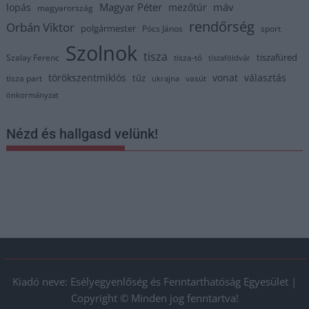
Magyar Péter
máv
lopás
mezőtúr
magyarország
rendőrség
Orbán Viktor
polgármester
Pócs János
sport
Szolnok
tisza
tiszafüred
Szalay Ferenc
tisza-tó
tiszaföldvár
törökszentmiklós
vonat
választás
tűz
tisza part
vasút
ukrajna
önkormányzat
Nézd és hallgasd velünk!
Kiadó neve: Esélyegyenlőség és Fenntarthatóság Egyesület |
Copyright © Minden jog fenntartva!