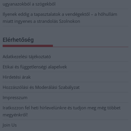
ugyanazokból a szögekből
Ilyenek eddig a tapasztalatok a vendégektől – a hőhullám
miatt ingyenes a strandolás Szolnokon
Elérhetőség
Adatkezelési tájékoztató
Etikai és függetlenségi alapelvek
Hirdetési árak
Hozzászólási és Moderálási Szabályzat
Impresszum
Iratkozzon fel heti hírlevelünkre és tudjon meg még többet
megyénkről!
Join Us