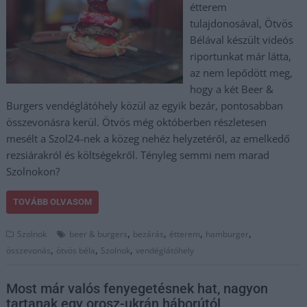
étterem
tulajdonosával, Ötvös
Bélával készült videós
riportunkat már látta,
az nem lepődött meg,
hogy a két Beer &
Burgers vendéglátóhely közül az egyik bezár, pontosabban
összevonásra kerül. Ötvös még októberben részletesen
mesélt a Szol24-nek a közeg nehéz helyzetéről, az emelkedő
rezsiárakról és költségekről. Tényleg semmi nem marad
Szolnokon?
TOVÁBB OLVASOM
,
,
,
,
Szolnok
beer & burgers
bezárás
étterem
hamburger
,
,
,
összevonás
ötvös béla
Szolnok
vendéglátóhely
Most már valós fenyegetésnek hat, nagyon
tartanak egy orosz-ukrán háborútól