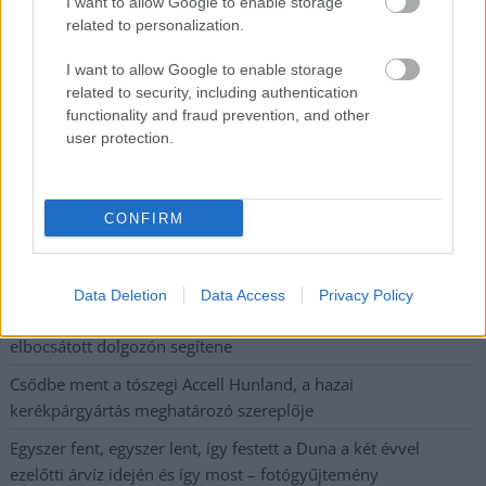
I want to allow Google to enable storage
Napokon belül megválasztja az új köztársasági elnököt az
related to personalization.
Országgyűlés
I want to allow Google to enable storage
Kiterjedt tüzek pusztítanak az országban, köztük Karcagon
related to security, including authentication
functionality and fraud prevention, and other
Harmadfokú hőségriasztás az országban: Szolnokon klímát
user protection.
javítottak, helikoptereket is bevetettek a tüzeknél
A zárkában rosszul lett, elájult – ilyen körülményekről
számoltak be a szolnoki börtönből
CONFIRM
Váratlan fennakadás borította fel a Szolnok–Kecskemét
vasútvonal közlekedését
Data Deletion
Data Access
Privacy Policy
A polgármester a szolnoki cégekhez fordult: több száz
elbocsátott dolgozón segítene
Csődbe ment a tószegi Accell Hunland, a hazai
kerékpárgyártás meghatározó szereplője
Egyszer fent, egyszer lent, így festett a Duna a két évvel
ezelőtti árvíz idején és így most – fotógyűjtemény