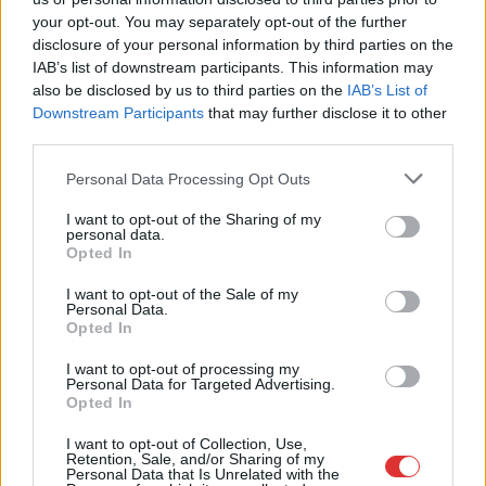
Már magasabb szinten is nyomoznak Szijjártó
your opt-out. You may separately opt-out of the further
disclosure of your personal information by third parties on the
büntetőügyében, vesztegetés miatt 3 év letöltendőt kaphat és
IAB’s list of downstream participants. This information may
ez csak az egyik botrány
also be disclosed by us to third parties on the
IAB’s List of
Szolnokon egy kulcsfontosságú körforgalmat részlegesen
Downstream Participants
that may further disclose it to other
third parties.
lezárnak a napokban, a közlekedés az átlagost is meghaladó
mértékben lebénul
Please note that this website/app uses one or more Google
Personal Data Processing Opt Outs
services and may gather and store information including but
Elromlott a biztosítóberendezés a ceglédi vasútvonalon,
not limited to your visit or usage behaviour. You may click to
I want to opt-out of the Sharing of my
alapos késések alakultak ki a menetrendhez képest,
personal data.
grant or deny consent to Google and its third-party tags to
Opted In
kimaradás is előfordult
use your data for below specified purposes in below Google
consent section.
Ön szerint hogy készül a hamisítatlan szolnoki habos isler?
I want to opt-out of the Sale of my
Personal Data.
Opted In
Országos ellenőrzés indult a hazai akkumulátoripari
üzemekben
I want to opt-out of processing my
Personal Data for Targeted Advertising.
Az idei év leglassabb növekedését hozta a június a
Opted In
kiskereskedelemben
I want to opt-out of Collection, Use,
Györfi Mihály több tucat vállalkozással egyeztetett a
Retention, Sale, and/or Sharing of my
Personal Data that Is Unrelated with the
kerékpárgyár dolgozóinak megsegítéséről