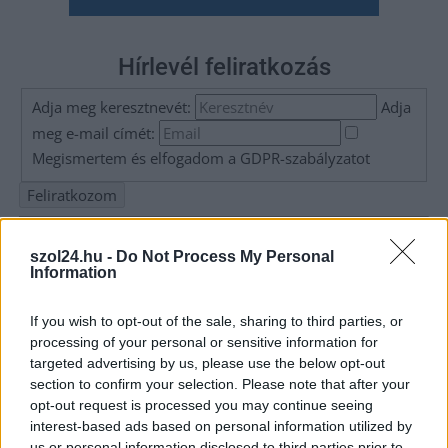
Hírlevél feliratkozás
Adja meg keresztnevét:
Adja
meg e-mail címét:
Megismertem és elfogadom a
GDPR-szabályzat
ot
Nem szeretne lemaradni semmiről? Csak egy kattintás, és hírlevelünk a
szol24.hu -
Do Not Process My Personal
legfrissebb információkkal és exkluzív tartalmakkal hétről hétre
Information
postaládájába érkezik!
If you wish to opt-out of the sale, sharing to third parties, or
processing of your personal or sensitive information for
A SZOL24 legfrissebb 24 cikke
targeted advertising by us, please use the below opt-out
section to confirm your selection. Please note that after your
opt-out request is processed you may continue seeing
Problémák egész Jász-Nagykun-Szolnok megyében: egyre
interest-based ads based on personal information utilized by
több otthoni kútból fogy ki a víz
us or personal information disclosed to third parties prior to