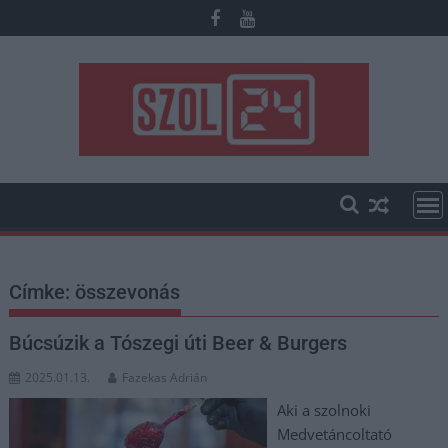
Skip
to
content
Címke:
összevonás
Búcsúzik a Tószegi úti Beer & Burgers
2025.01.13.
Fazekas Adrián
Aki a szolnoki
Medvetáncoltató