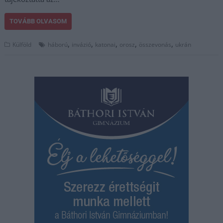
TOVÁBB OLVASOM
,
,
,
,
,
Külföld
háború
invázió
katonai
orosz
összevonás
ukrán