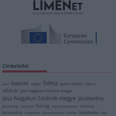
Címkefelhő
fidesz
baleset
györfi mihály
cegléd
háború
autó
időjárás
Jász-Nagykun-Szolnok megye
Jász-Nagykun Szolnok megye
Jászberény
Karcag
kormány
Jászkunság
karambol
katasztrófavédelem
közlekedés
koronavírus
kórház
kosárlabda
kunszentmárton
lmp