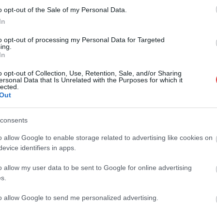
törökszentmiklósi sörfőzdében készül az
o opt-out of the Sale of my Personal Data.
egyedi komlóválogatással főzött New
In
England IPA.
to opt-out of processing my Personal Data for Targeted
ing.
TOVÁBB OLVASOM
In
o opt-out of Collection, Use, Retention, Sale, and/or Sharing
ersonal Data that Is Unrelated with the Purposes for which it
lected.
Out
consents
örökszentmiklós
o allow Google to enable storage related to advertising like cookies on
evice identifiers in apps.
o allow my user data to be sent to Google for online advertising
s.
to allow Google to send me personalized advertising.