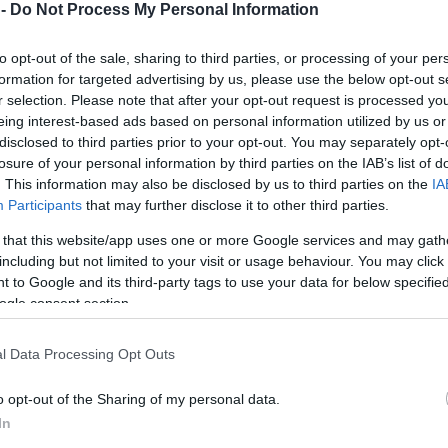
az idei Ország Söre. A kezdeményezés
 -
Do Not Process My Personal Information
immár hagyománnyá válik, tavaly több ezer
szavazó vett részt a voksolásban. A cél nem
to opt-out of the sale, sharing to third parties, or processing of your per
formation for targeted advertising by us, please use the below opt-out s
változott, szeretnék, hogy a sörrajongók
r selection. Please note that after your opt-out request is processed y
aktív szerepet vállaljanak egy teljesen új,
eing interest-based ads based on personal information utilized by us or
korábban nem létező recept
disclosed to third parties prior to your opt-out. You may separately opt-
megalkotásában.
losure of your personal information by third parties on the IAB’s list of
. This information may also be disclosed by us to third parties on the
IA
TOVÁBB OLVASOM
Participants
that may further disclose it to other third parties.
 that this website/app uses one or more Google services and may gath
főzde
including but not limited to your visit or usage behaviour. You may click 
 to Google and its third-party tags to use your data for below specifi
ogle consent section.
g Söre
l Data Processing Opt Outs
Több ezer sörkedvelő szavazatai alapján állt
o opt-out of the Sharing of my personal data.
össze a recept, amelyből megalkották az
In
Ország Sörét, nem is akárhol: egy