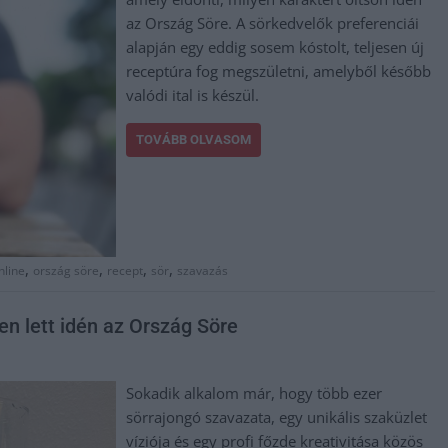
az Ország Söre. A sörkedvelők preferenciái
alapján egy eddig sosem kóstolt, teljesen új
receptúra fog megszületni, amelyből később
valódi ital is készül.
TOVÁBB OLVASOM
,
,
,
,
nline
ország söre
recept
sör
szavazás
en lett idén az Ország Söre
Sokadik alkalom már, hogy több ezer
sörrajongó szavazata, egy unikális szaküzlet
víziója és egy profi főzde kreativitása közös