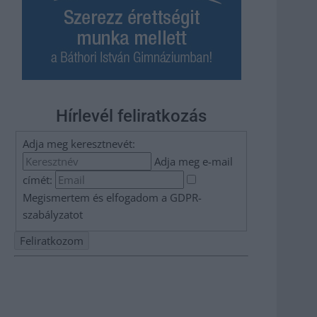
Hírlevél feliratkozás
Adja meg keresztnevét:
Adja meg e-mail
címét:
Megismertem és elfogadom a
GDPR-
szabályzat
ot
Nem szeretne lemaradni semmiről? Csak egy kattintás, és
hírlevelünk a legfrissebb információkkal és exkluzív
tartalmakkal hétről hétre postaládájába érkezik!