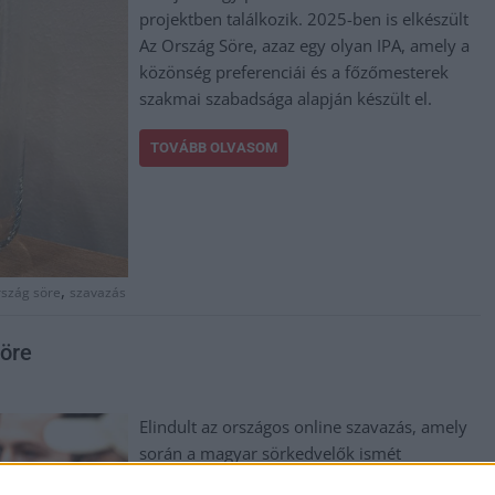
projektben találkozik. 2025-ben is elkészült
Az Ország Söre, azaz egy olyan IPA, amely a
közönség preferenciái és a főzőmesterek
szakmai szabadsága alapján készült el.
TOVÁBB OLVASOM
,
rszág söre
szavazás
söre
Elindult az országos online szavazás, amely
során a magyar sörkedvelők ismét
beleszólhatnak abba, milyen ízvilágú legyen