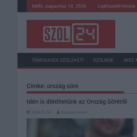
Skip
hétfő, augusztus 10, 2026
Legfrissebb híreink
to
content
TÁMOGASSA SZOL24-ET!
SZOLNOK
JNSZ 
Címke:
ország söre
Idén is dönthetünk az Ország Söréről
2026.05.04.
Fazekas Adrián