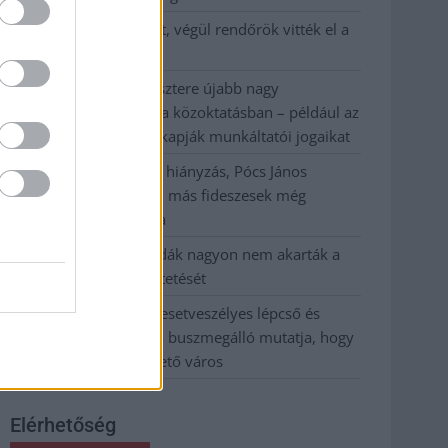
Egy telefonhívást akart, végül rendőrök vitték el a
mezőtúri férfit
A Tisza kormány minisztere újabb nagy
változásokról döntött a közoktatásban – például az
iskolaigazgatók visszakapják munkáltatói jogaikat
Sok volt az igazolatlan hiányzás, Pócs János
fizetéslevonást kapott, más fideszesek még
kevesebbet vittek haza
A Szolnok megyei gazdák nagyon nem akarták a
JÉGER további üzemeltetését
Csendélet 5.0: alig balesetveszélyes lépcső és
remek állapotban levő buszmegálló mutatja, hogy
Szolnok mennyire élhető város
Elérhetőség