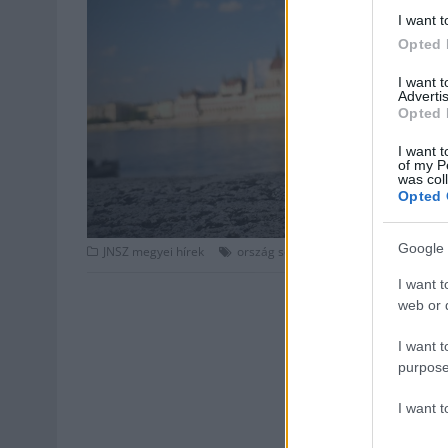
I want t
Opted 
I want 
Advertis
Opted 
I want t
of my P
was col
Opted 
,
,
,
,
Google 
JNSZ megyei hírek
ország söre
recept
sör
sörfőzde
t
I want t
web or d
I want t
purpose
I want 