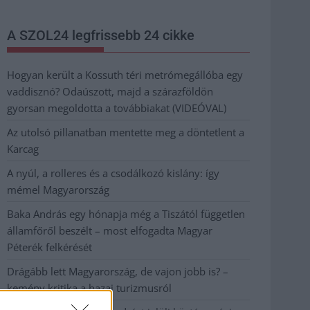
A SZOL24 legfrissebb 24 cikke
Hogyan került a Kossuth téri metrómegállóba egy
vaddisznó? Odaúszott, majd a szárazföldön
gyorsan megoldotta a továbbiakat (VIDEÓVAL)
Az utolsó pillanatban mentette meg a döntetlent a
Karcag
A nyúl, a rolleres és a csodálkozó kislány: így
mémel Magyarország
Baka András egy hónapja még a Tiszától független
államfőről beszélt – most elfogadta Magyar
Péterék felkérését
Drágább lett Magyarország, de vajon jobb is? –
kemény kritika a hazai turizmusról