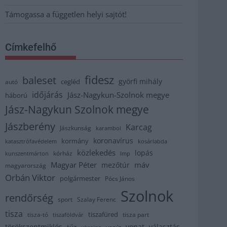
Támogassa a független helyi sajtót!
Címkefelhő
fidesz
baleset
györfi mihály
cegléd
autó
időjárás
Jász-Nagykun-Szolnok megye
háború
Jász-Nagykun Szolnok megye
Jászberény
Karcag
Jászkunság
karambol
koronavírus
kormány
katasztrófavédelem
kosárlabda
közlekedés
lopás
kórház
kunszentmárton
lmp
Magyar Péter
máv
mezőtúr
magyarország
Orbán Viktor
polgármester
Pócs János
Szolnok
rendőrség
sport
Szalay Ferenc
tisza
tiszafüred
tisza part
tisza-tó
tiszaföldvár
törökszentmiklós
vonat
választás