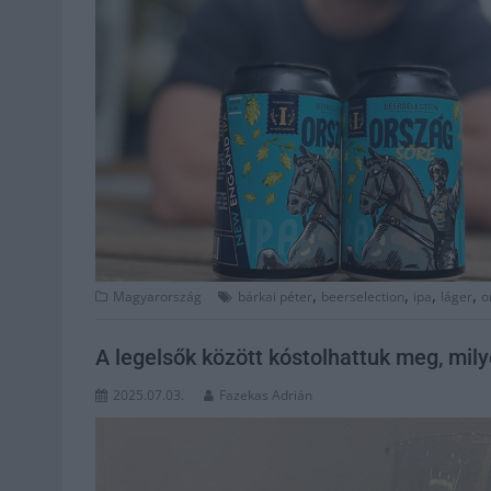
,
,
,
,
Magyarország
bárkai péter
beerselection
ipa
láger
o
A legelsők között kóstolhattuk meg, mily
2025.07.03.
Fazekas Adrián