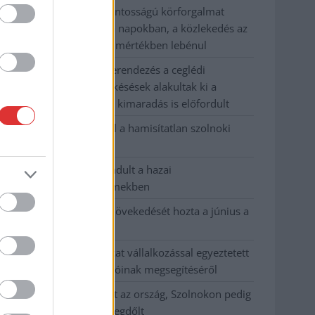
Szolnokon egy kulcsfontosságú körforgalmat
részlegesen lezárnak a napokban, a közlekedés az
átlagost is meghaladó mértékben lebénul
Elromlott a biztosítóberendezés a ceglédi
vasútvonalon, alapos késések alakultak ki a
menetrendhez képest, kimaradás is előfordult
Ön szerint hogy készül a hamisítatlan szolnoki
habos isler?
Országos ellenőrzés indult a hazai
akkumulátoripari üzemekben
Az idei év leglassabb növekedését hozta a június a
kiskereskedelemben
Györfi Mihály több tucat vállalkozással egyeztetett
a kerékpárgyár dolgozóinak megsegítéséről
41 fok fölé forrósodott az ország, Szolnokon pedig
egy másik rekord is megdőlt