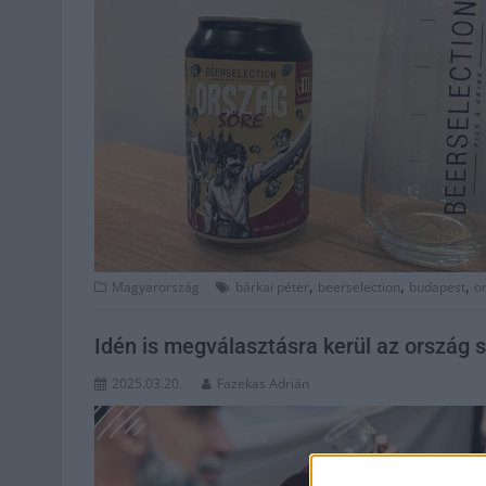
,
,
,
Magyarország
bárkai péter
beerselection
budapest
o
Idén is megválasztásra kerül az ország 
2025.03.20.
Fazekas Adrián