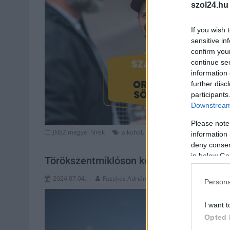
szol24.hu
If you wish 
sensitive in
confirm you
continue se
information 
further disc
participants
Downstream 
Please note
,
,
,
,
JNSZ megyei hírek
alkohol
ország söre
recept
sör
sör
information 
deny consent
in below Go
Törökszentmiklóson készült el az Orszá
2024.07.04.
Fazekas Adrián
Persona
I want t
Opted 