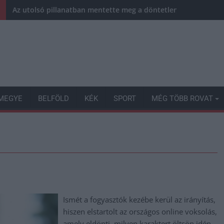
Az utolsó pillanatban mentette meg a döntetlent a Karcag
MEGYE
BELFÖLD
KÉK
SPORT
MÉG TÖBB ROVAT
Ismét a fogyasztók kezébe kerül az irányítás,
hiszen elstartolt az országos online voksolás,
amely eldönti, milyen karaktert öltsön idén