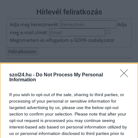
Hírlevél feliratkozás
Adja meg keresztnevét:
Adja
meg e-mail címét:
Megismertem és elfogadom a
GDPR-szabályzat
ot
Nem szeretne lemaradni semmiről? Csak egy kattintás, és hírlevelünk a
legfrissebb információkkal és exkluzív tartalmakkal hétről hétre
szol24.hu -
Do Not Process My Personal
postaládájába érkezik!
Information
If you wish to opt-out of the sale, sharing to third parties, or
A SZOL24 legfrissebb 24 cikke
processing of your personal or sensitive information for
targeted advertising by us, please use the below opt-out
section to confirm your selection. Please note that after your
Már magasabb szinten is nyomoznak Szijjártó
opt-out request is processed you may continue seeing
büntetőügyében, vesztegetés miatt 3 év letöltendőt kaphat és
interest-based ads based on personal information utilized by
ez csak az egyik botrány
us or personal information disclosed to third parties prior to