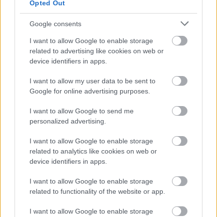
41 fok fölé forrósodott az ország, Szolnokon pedig egy másik
Opted Out
rekord is megdőlt
Google consents
Egy telefonhívást akart, végül rendőrök vitték el a mezőtúri
I want to allow Google to enable storage
férfit
related to advertising like cookies on web or
A Tisza kormány minisztere újabb nagy változásokról döntött
device identifiers in apps.
a közoktatásban – például az iskolaigazgatók visszakapják
I want to allow my user data to be sent to
munkáltatói jogaikat
Google for online advertising purposes.
Sok volt az igazolatlan hiányzás, Pócs János fizetéslevonást
I want to allow Google to send me
kapott, más fideszesek még kevesebbet vittek haza
personalized advertising.
A Szolnok megyei gazdák nagyon nem akarták a JÉGER
további üzemeltetését
I want to allow Google to enable storage
related to analytics like cookies on web or
Csendélet 5.0: alig balesetveszélyes lépcső és remek
device identifiers in apps.
állapotban levő buszmegálló mutatja, hogy Szolnok mennyire
élhető város
I want to allow Google to enable storage
related to functionality of the website or app.
Pénteken újra csökken a benzin és a gázolaj ára is
I want to allow Google to enable storage
Napokon belül megválasztja az új köztársasági elnököt az