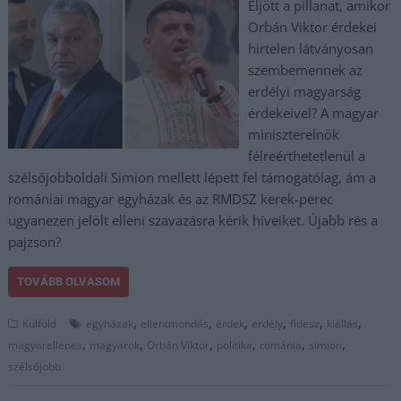
Eljött a pillanat, amikor
Orbán Viktor érdekei
hirtelen látványosan
szembemennek az
erdélyi magyarság
érdekeivel? A magyar
miniszterelnök
félreérthetetlenül a
szélsőjobboldali Simion mellett lépett fel támogatólag, ám a
romániai magyar egyházak és az RMDSZ kerek-perec
ugyanezen jelölt elleni szavazásra kérik híveiket. Újabb rés a
pajzson?
TOVÁBB OLVASOM
,
,
,
,
,
,
Külföld
egyházak
ellentmondás
érdek
erdély
fidesz
kiállás
,
,
,
,
,
,
magyarellenes
magyarok
Orbán Viktor
politika
románia
simion
szélsőjobb