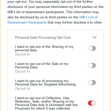
your opt-out. You may separately opt-out of the further
Problémák egész Jász-Nagykun-Szolnok megyében: egyre
disclosure of your personal information by third parties on the
több otthoni kútból fogy ki a víz
IAB’s list of downstream participants. This information may
also be disclosed by us to third parties on the
IAB’s List of
Szolnokon egy kulcsfontosságú körforgalmat részlegesen
Downstream Participants
that may further disclose it to other
lezárnak a napokban, a közlekedés az átlagost is meghaladó
third parties.
mértékben lebénul
Please note that this website/app uses one or more Google
Personal Data Processing Opt Outs
Elromlott a biztosítóberendezés a ceglédi vasútvonalon,
services and may gather and store information including but
alapos késések alakultak ki a menetrendhez képest,
not limited to your visit or usage behaviour. You may click to
I want to opt-out of the Sharing of my
personal data.
kimaradás is előfordult
grant or deny consent to Google and its third-party tags to
Opted In
use your data for below specified purposes in below Google
Ön szerint hogy készül a hamisítatlan szolnoki habos isler?
consent section.
I want to opt-out of the Sale of my
Personal Data.
Országos ellenőrzés indult a hazai akkumulátoripari
Opted In
üzemekben
I want to opt-out of processing my
Az idei év leglassabb növekedését hozta a június a
Personal Data for Targeted Advertising.
Opted In
kiskereskedelemben
Györfi Mihály több tucat vállalkozással egyeztetett a
I want to opt-out of Collection, Use,
Retention, Sale, and/or Sharing of my
kerékpárgyár dolgozóinak megsegítéséről
Personal Data that Is Unrelated with the
Purposes for which it was collected.