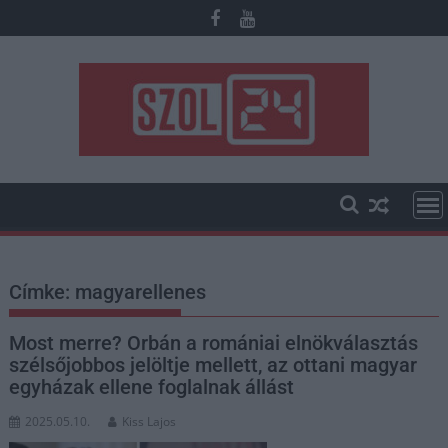
Skip
to
content
Címke:
magyarellenes
Most merre? Orbán a romániai elnökválasztás
szélsőjobbos jelöltje mellett, az ottani magyar
egyházak ellene foglalnak állást
2025.05.10.
Kiss Lajos