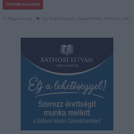
TOVÁBB OLVASOM
,
,
,
,
Magyarország
faji
Gulyás Gergely
magyarellenes
miniszter
unió