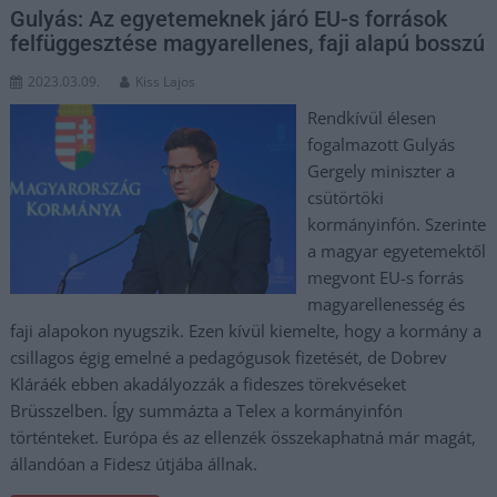
Gulyás: Az egyetemeknek járó EU-s források
felfüggesztése magyarellenes, faji alapú bosszú
2023.03.09.
Kiss Lajos
Rendkívül élesen
fogalmazott Gulyás
Gergely miniszter a
csütörtöki
kormányinfón. Szerinte
a magyar egyetemektől
megvont EU-s forrás
magyarellenesség és
faji alapokon nyugszik. Ezen kívül kiemelte, hogy a kormány a
csillagos égig emelné a pedagógusok fizetését, de Dobrev
Kláráék ebben akadályozzák a fideszes törekvéseket
Brüsszelben. Így summázta a Telex a kormányinfón
történteket. Európa és az ellenzék összekaphatná már magát,
állandóan a Fidesz útjába állnak.