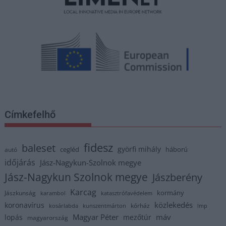
Címkefelhő
fidesz
baleset
györfi mihály
cegléd
háború
autó
időjárás
Jász-Nagykun-Szolnok megye
Jász-Nagykun Szolnok megye
Jászberény
Karcag
kormány
Jászkunság
karambol
katasztrófavédelem
közlekedés
koronavírus
kórház
kosárlabda
kunszentmárton
lmp
Magyar Péter
máv
lopás
mezőtúr
magyarország