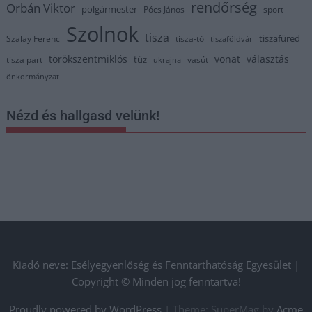
rendőrség
Orbán Viktor
polgármester
Pócs János
sport
Szolnok
tisza
tiszafüred
Szalay Ferenc
tisza-tó
tiszaföldvár
törökszentmiklós
vonat
választás
tűz
tisza part
vasút
ukrajna
önkormányzat
Nézd és hallgasd velünk!
Kiadó neve: Esélyegyenlőség és Fenntarthatóság Egyesület |
Copyright © Minden jog fenntartva!
Proudly powered by WordPress
|
Theme: SuperMag by
Acme