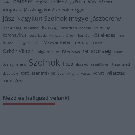
fidesz
baleset
györfi mihály
cegléd
háború
autó
időjárás
Jász-Nagykun-Szolnok megye
Jász-Nagykun Szolnok megye
Jászberény
Karcag
kormány
Jászkunság
karambol
katasztrófavédelem
közlekedés
koronavírus
kórház
kosárlabda
kunszentmárton
lmp
Magyar Péter
máv
lopás
mezőtúr
magyarország
rendőrség
Orbán Viktor
polgármester
Pócs János
sport
Szolnok
tisza
tiszafüred
Szalay Ferenc
tisza-tó
tiszaföldvár
törökszentmiklós
vonat
választás
tűz
tisza part
vasút
ukrajna
önkormányzat
Nézd és hallgasd velünk!