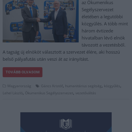
az Ökumenikus
Segélyszervezet
életében a legutóbbi
közgyűlés. A több mint
három évtizede
hivatalban lévő elnök
távozott a vezetésből.
A tagság új elnököt választott a szervezet élére, aki hosszú
belső pályafutás után veszi át az irányítást.
TOVÁBB OLVASOM
,
,
,
Magyarország
Gáncs Kristóf
humanitárius segítség
közgyűlés
,
,
Lehel László
Ökumenikus Segélyszervezet
vezetőváltás