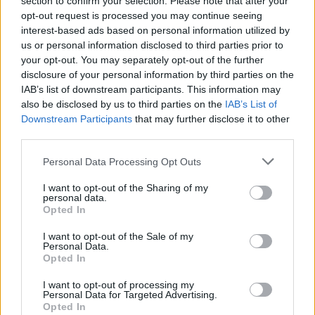
section to confirm your selection. Please note that after your
opt-out request is processed you may continue seeing
Pénteken újra csökken a benzin és a gázolaj ára is
interest-based ads based on personal information utilized by
Napokon belül megválasztja az új köztársasági elnököt az
us or personal information disclosed to third parties prior to
Országgyűlés
your opt-out. You may separately opt-out of the further
disclosure of your personal information by third parties on the
Kiterjedt tüzek pusztítanak az országban, köztük Karcagon
IAB’s list of downstream participants. This information may
also be disclosed by us to third parties on the
IAB’s List of
Harmadfokú hőségriasztás az országban: Szolnokon klímát
Downstream Participants
that may further disclose it to other
javítottak, helikoptereket is bevetettek a tüzeknél
third parties.
A zárkában rosszul lett, elájult – ilyen körülményekről
Please note that this website/app uses one or more Google
Personal Data Processing Opt Outs
számoltak be a szolnoki börtönből
services and may gather and store information including but
not limited to your visit or usage behaviour. You may click to
I want to opt-out of the Sharing of my
Váratlan fennakadás borította fel a Szolnok–Kecskemét
personal data.
grant or deny consent to Google and its third-party tags to
vasútvonal közlekedését
Opted In
use your data for below specified purposes in below Google
A polgármester a szolnoki cégekhez fordult: több száz
consent section.
I want to opt-out of the Sale of my
Personal Data.
elbocsátott dolgozón segítene
Opted In
Csődbe ment a tószegi Accell Hunland, a hazai
I want to opt-out of processing my
kerékpárgyártás meghatározó szereplője
Personal Data for Targeted Advertising.
Opted In