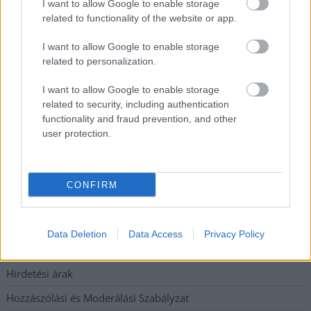
I want to allow Google to enable storage
Átszervezi működését az osztrák óriáscég, Szolnok is érintett
related to functionality of the website or app.
Tragédiába torkollott a segítségnyújtás elmulasztása, három
I want to allow Google to enable storage
kisújszállási lakos ellen emeltek vádat
related to personalization.
Hatalmas lángok csaptak fel Szolnokon
I want to allow Google to enable storage
Vízitraffipax a Tisza-tavon: mostantól senki sem úszhatja meg
related to security, including authentication
a száguldozást
functionality and fraud prevention, and other
user protection.
Szolnokra is megérkezik a nyár eddigi legkeményebb napja
Elérhetőség
CONFIRM
Adatkezelési tájékoztató
Data Deletion
Data Access
Privacy Policy
Etikai és függetlenségi alapelvek
Hirdetési árak
Hozzászólási és Moderálási Szabályzat