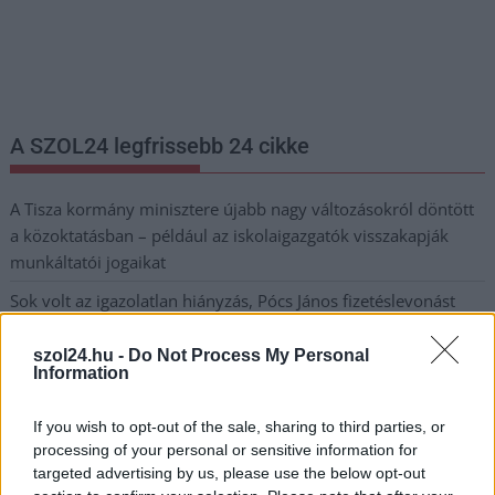
Nem szeretne lemaradni semmiről? Csak egy kattintás, és hírlevelünk a
legfrissebb információkkal és exkluzív tartalmakkal hétről hétre
postaládájába érkezik!
A SZOL24 legfrissebb 24 cikke
A Tisza kormány minisztere újabb nagy változásokról döntött
a közoktatásban – például az iskolaigazgatók visszakapják
munkáltatói jogaikat
Sok volt az igazolatlan hiányzás, Pócs János fizetéslevonást
kapott, más fideszesek még kevesebbet vittek haza
szol24.hu -
Do Not Process My Personal
A Szolnok megyei gazdák nagyon nem akarták a JÉGER
Information
további üzemeltetését
If you wish to opt-out of the sale, sharing to third parties, or
Csendélet 5.0: alig balesetveszélyes lépcső és remek
processing of your personal or sensitive information for
állapotban levő buszmegálló mutatja, hogy Szolnok mennyire
targeted advertising by us, please use the below opt-out
élhető város