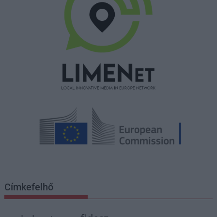
Címkefelhő