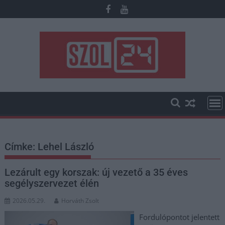
Skip
to
content
Címke:
Lehel László
Lezárult egy korszak: új vezető a 35 éves
segélyszervezet élén
2026.05.29.
Horváth Zsolt
Fordulópontot jelentett