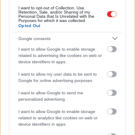
Egyszer fent, egyszer lent, így festett a Duna a két évvel
ezelőtti árvíz idején és így most – fotógyűjtemény
I want to opt-out of Collection, Use,
Retention, Sale, and/or Sharing of my
ugyanazokból a szögekből
Personal Data that Is Unrelated with the
Purposes for which it was collected.
Ilyenek eddig a tapasztalatok a vendégektől – a hőhullám
Opted Out
miatt ingyenes a strandolás Szolnokon
Google consents
Nem biztató: a hétvégi kisebb felfrissülés után jövő héten
I want to allow Google to enable storage
megint visszatér a forróság, újra rekkenő hőség jön, akár 38
related to advertising like cookies on web or
fokokkal
device identifiers in apps.
Közzétették a szakértői állásfoglalást, a Fiumei úti fák
I want to allow my user data to be sent to
többsége szakszerűen már nem ápolható
Google for online advertising purposes.
A MÚOSZ sajtódíjának második helyét nyerte el a Borsod24 és
a Paraméter közös riportfilmje a Sajó szennyezéséről
I want to allow Google to send me
personalized advertising.
Tánccal, zeneszóval és vásárral telik meg Jászberény, indul a
Csángó Fesztivál
I want to allow Google to enable storage
related to analytics like cookies on web or
Meghosszabbított hőségriasztás és vízkorlátozások, a
device identifiers in apps.
mezőtúri kórházban leállt a klíma