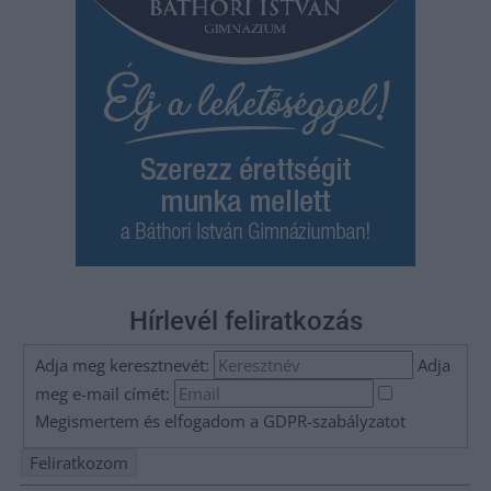
Hírlevél feliratkozás
Adja meg keresztnevét:
Adja
meg e-mail címét:
Megismertem és elfogadom a
GDPR-szabályzat
ot