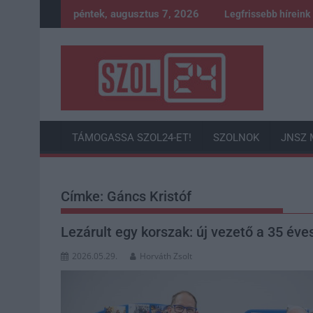
Skip
péntek, augusztus 7, 2026
Legfrissebb híreink
to
content
TÁMOGASSA SZOL24-ET!
SZOLNOK
JNSZ 
Címke:
Gáncs Kristóf
Lezárult egy korszak: új vezető a 35 éve
2026.05.29.
Horváth Zsolt