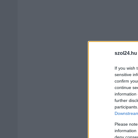
szol24.hu
If you wish 
sensitive in
confirm you
continue se
information 
further disc
participants
Downstream 
Please note
information 
deny consent