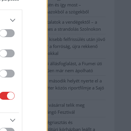
évvel ezelőtti árvíz idején és így most –
fotógyűjtemény ugyanazokból a szögekből
Ilyenek eddig a tapasztalatok a vendégektől – a
hőhullám miatt ingyenes a strandolás Szolnokon
Nem biztató: a hétvégi kisebb felfrissülés után jövő
héten megint visszatér a forróság, újra rekkenő
hőség jön, akár 38 fokokkal
Közzétették a szakértői állásfoglalást, a Fiumei úti
fák többsége szakszerűen már nem ápolható
A MÚOSZ sajtódíjának második helyét nyerte el a
Borsod24 és a Paraméter közös riportfilmje a Sajó
szennyezéséről
Tánccal, zeneszóval és vásárral telik meg
Jászberény, indul a Csángó Fesztivál
Meghosszabbított hőségriasztás és
vízkorlátozások, a mezőtúri kórházban leállt a