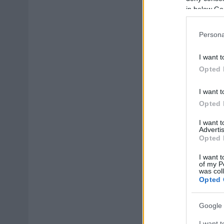
in below Go
Persona
I want t
Opted 
I want t
Opted 
I want 
Advertis
Opted 
I want t
of my P
was col
Opted 
Google 
I want t