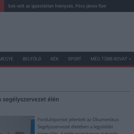
Sok volt az igazolatlan hiányzás, Pócs János fizetéslevonást
MEGYE
BELFÖLD
KÉK
SPORT
MÉG TÖBB ROVAT
s segélyszervezet élén
Fordulópontot jelentett az Ökumenikus
Segélyszervezet életében a legutóbbi
közgyűlés. A több mint három évtizede