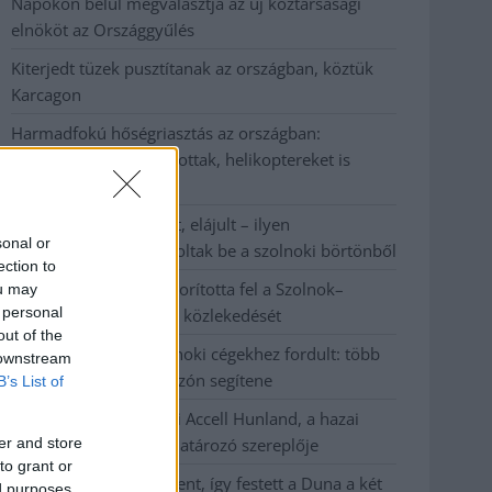
Napokon belül megválasztja az új köztársasági
elnököt az Országgyűlés
Kiterjedt tüzek pusztítanak az országban, köztük
Karcagon
Harmadfokú hőségriasztás az országban:
Szolnokon klímát javítottak, helikoptereket is
bevetettek a tüzeknél
A zárkában rosszul lett, elájult – ilyen
sonal or
körülményekről számoltak be a szolnoki börtönből
ection to
Váratlan fennakadás borította fel a Szolnok–
ou may
 personal
Kecskemét vasútvonal közlekedését
out of the
A polgármester a szolnoki cégekhez fordult: több
 downstream
száz elbocsátott dolgozón segítene
B’s List of
Csődbe ment a tószegi Accell Hunland, a hazai
er and store
kerékpárgyártás meghatározó szereplője
to grant or
Egyszer fent, egyszer lent, így festett a Duna a két
ed purposes