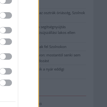
klíma
Átszervezi működését az osztrák óriáscég, Szolnok
is érintett
Tragédiába torkollott a segítségnyújtás
elmulasztása, három kisújszállási lakos ellen
emeltek vádat
Hatalmas lángok csaptak fel Szolnokon
Vízitraffipax a Tisza-tavon: mostantól senki sem
úszhatja meg a száguldozást
Szolnokra is megérkezik a nyár eddigi
legkeményebb napja
Elérhetőség
Adatkezelési tájékoztató