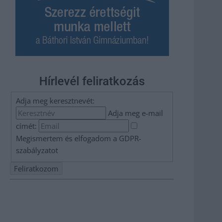
Hírlevél feliratkozás
Adja meg keresztnevét:
Adja meg e-mail
címét:
Megismertem és elfogadom a
GDPR-
szabályzat
ot
Nem szeretne lemaradni semmiről? Csak egy kattintás, és
hírlevelünk a legfrissebb információkkal és exkluzív
tartalmakkal hétről hétre postaládájába érkezik!