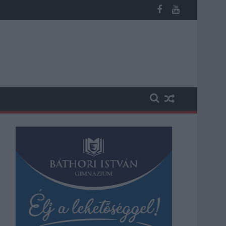
 kapott, más fideszesek még kevesebbet vittek haza