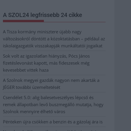
A SZOL24 legfrissebb 24 cikke
A Tisza kormány minisztere újabb nagy
változásokról döntött a közoktatásban – például az
iskolaigazgatók visszakapják munkáltatói jogaikat
Sok volt az igazolatlan hiányzás, Pócs János
fizetéslevonást kapott, más fideszesek még
kevesebbet vittek haza
A Szolnok megyei gazdák nagyon nem akarták a
JÉGER további üzemeltetését
Csendélet 5.0: alig balesetveszélyes lépcső és
remek állapotban levő buszmegálló mutatja, hogy
Szolnok mennyire élhető város
Pénteken újra csökken a benzin és a gázolaj ára is