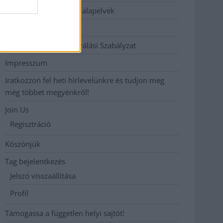
Etikai és függetlenségi alapelvek
Hirdetési árak
Hozzászólási és Moderálási Szabályzat
Impresszum
Iratkozzon fel heti hírlevelünkre és tudjon meg
még többet megyénkről!
Join Us
Regisztráció
Köszönjük
Tag bejelentkezés
Jelszó visszaállítása
Profil
Támogassa a független helyi sajtót!