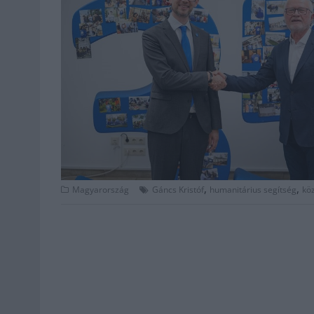
,
,
Magyarország
Gáncs Kristóf
humanitárius segítség
kö