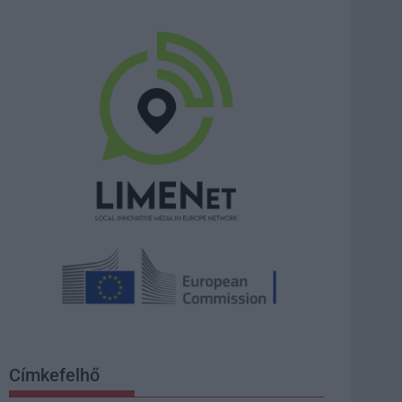
Címkefelhő