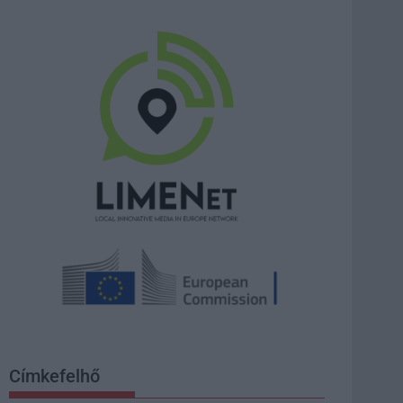
Címkefelhő