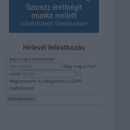
Hírlevél feliratkozás
Adja meg keresztnevét:
Adja meg e-mail
címét:
Megismertem és elfogadom a
GDPR-
szabályzat
ot
Nem szeretne lemaradni semmiről? Csak egy kattintás, és
hírlevelünk a legfrissebb információkkal és exkluzív
tartalmakkal hétről hétre postaládájába érkezik!