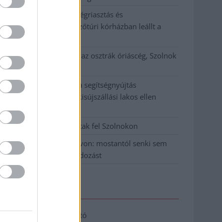
Meghosszabbított hőségriasztás és
vízkorlátozások, a mezőtúri kórházban leállt a
klíma
Átszervezi működését az osztrák óriáscég, Szolnok
is érintett
Tragédiába torkollott a segítségnyújtás
elmulasztása, három kisújszállási lakos ellen
emeltek vádat
Hatalmas lángok csaptak fel Szolnokon
Vízitraffipax a Tisza-tavon: mostantól senki sem
úszhatja meg a száguldozást
Elérhetőség
Adatkezelési tájékoztató