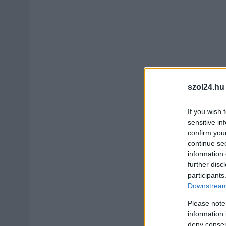
szol24.hu
If you wish 
sensitive in
confirm you
continue se
information 
further disc
participants
Downstream 
Please note
information 
deny consent