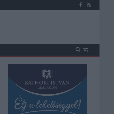
 a közoktatásban - például az iskolaigazgatók visszakapják munká