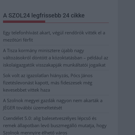
A SZOL24 legfrissebb 24 cikke
Egy telefonhívást akart, végül rendőrök vitték el a
mezőtúri férfit
A Tisza kormány minisztere újabb nagy
változásokról döntött a közoktatásban – például az
iskolaigazgatók visszakapják munkáltatói jogaikat
Sok volt az igazolatlan hiányzás, Pócs János
fizetéslevonást kapott, más fideszesek még
kevesebbet vittek haza
A Szolnok megyei gazdák nagyon nem akarták a
JÉGER további üzemeltetését
Csendélet 5.0: alig balesetveszélyes lépcső és
remek állapotban levő buszmegálló mutatja, hogy
Szolnok mennyire élhető város