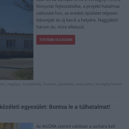
Könyvtár fejlesztésébe, a projekt hatalmas
változást hoz, az eredeti épületet teljesen
lebontják és új kerül a helyére. Nagyjából
három év, mire elkészül.
TOVÁBB OLVASOM
,
,
,
,
,
,
tás
megújul
munkálatok
Szolnok
újjáépítés
uniós pénz
Verseghy Ferenc
közéleti egyesület: Bontsa le a túlhatalmat!
Az AGÓRA szerint valóban a sarkára kell