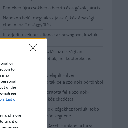
Pénteken újra csökken a benzin és a gázolaj ára is
Napokon belül megválasztja az új köztársasági
elnököt az Országgyűlés
Kiterjedt tüzek pusztítanak az országban, köztük
Karcagon
Harmadfokú hőségriasztás az országban:
Szolnokon klímát javítottak, helikoptereket is
sonal or
bevetettek a tüzeknél
ection to
A zárkában rosszul lett, elájult – ilyen
ou may
 personal
körülményekről számoltak be a szolnoki börtönből
out of the
Váratlan fennakadás borította fel a Szolnok–
 downstream
Kecskemét vasútvonal közlekedését
B’s List of
A polgármester a szolnoki cégekhez fordult: több
er and store
száz elbocsátott dolgozón segítene
to grant or
Csődbe ment a tószegi Accell Hunland, a hazai
ed purposes