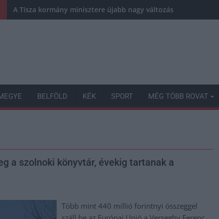
A Tisza kormány minisztere újabb nagy változásokról döntött
MEGYE
BELFÖLD
KÉK
SPORT
MÉG TÖBB ROVAT
eg a szolnoki könyvtár, évekig tartanak a
Több mint 440 millió forintnyi összeggel
száll be az Európai Unió a Verseghy Ferenc