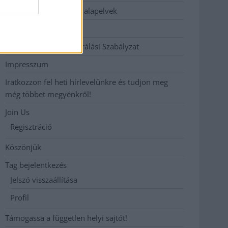
Etikai és függetlenségi alapelvek
Hirdetési árak
Hozzászólási és Moderálási Szabályzat
Impresszum
Iratkozzon fel heti hírlevelünkre és tudjon meg
még többet megyénkről!
Join Us
Regisztráció
Köszönjük
Tag bejelentkezés
Jelszó visszaállítása
Profil
Támogassa a független helyi sajtót!