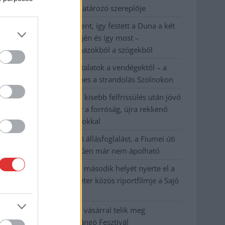
kerékpárgyártás meghatározó szereplője
Egyszer fent, egyszer lent, így festett a Duna a két
évvel ezelőtti árvíz idején és így most –
fotógyűjtemény ugyanazokból a szögekből
Ilyenek eddig a tapasztalatok a vendégektől – a
hőhullám miatt ingyenes a strandolás Szolnokon
Nem biztató: a hétvégi kisebb felfrissülés után jövő
héten megint visszatér a forróság, újra rekkenő
hőség jön, akár 38 fokokkal
Közzétették a szakértői állásfoglalást, a Fiumei úti
fák többsége szakszerűen már nem ápolható
A MÚOSZ sajtódíjának második helyét nyerte el a
Borsod24 és a Paraméter közös riportfilmje a Sajó
szennyezéséről
Tánccal, zeneszóval és vásárral telik meg
Jászberény, indul a Csángó Fesztivál