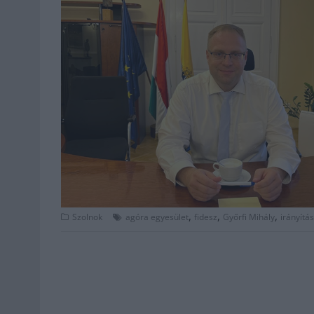
,
,
,
Szolnok
agóra egyesület
fidesz
Győrfi Mihály
irányítás