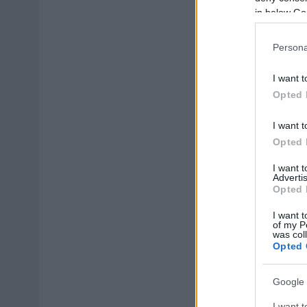
in below Go
Persona
I want t
Opted 
I want t
Opted 
I want 
Advertis
Opted 
I want t
of my P
was col
Opted 
Google 
I want t