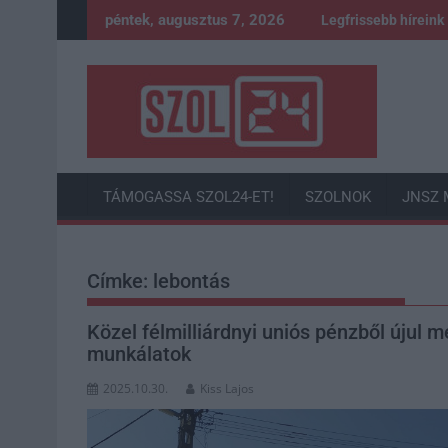
Skip
péntek, augusztus 7, 2026
Legfrissebb híreink
to
content
TÁMOGASSA SZOL24-ET!
SZOLNOK
JNSZ 
Címke:
lebontás
Közel félmilliárdnyi uniós pénzből újul m
munkálatok
2025.10.30.
Kiss Lajos