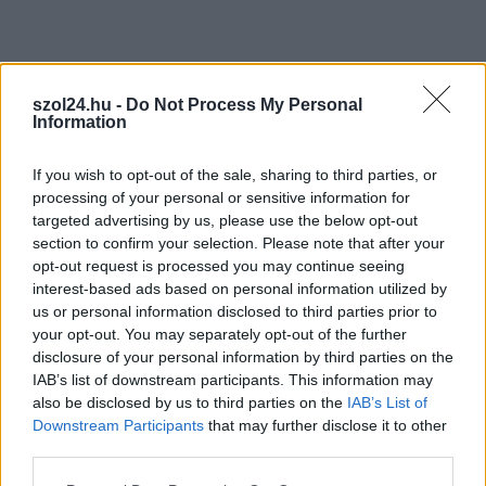
postaládájába érkezik!
A SZOL24 legfrissebb 24 cikke
szol24.hu -
Do Not Process My Personal
Information
A Tisza Párt Dr. Baka Andrást jelöli köztársasági elnöknek
If you wish to opt-out of the sale, sharing to third parties, or
Óriási, több mint két méteres harcsát fogott a Tiszán a 13 éves
processing of your personal or sensitive information for
fiú (VIDEÓVAL)
targeted advertising by us, please use the below opt-out
section to confirm your selection. Please note that after your
Hétfőn kezdik, csütörtökön végeznek – lezárás miatt
opt-out request is processed you may continue seeing
fennakadásokra és pótlóbuszos közlekedésre számítsunk az
interest-based ads based on personal information utilized by
egyik Jász-Nagykun-Szolnok megyei vasútvonalon
us or personal information disclosed to third parties prior to
your opt-out. You may separately opt-out of the further
Visszaszámlálás indul: -1, 0, Sziget!
disclosure of your personal information by third parties on the
IAB’s list of downstream participants. This information may
Magyarország jobban látszik közelről – heti médiaszemle a
also be disclosed by us to third parties on the
IAB’s List of
független helyi sajtóból
Downstream Participants
that may further disclose it to other
Már magasabb szinten is nyomoznak Szijjártó
third parties.
büntetőügyében, vesztegetés miatt 3 év letöltendőt kaphat és
Please note that this website/app uses one or more Google