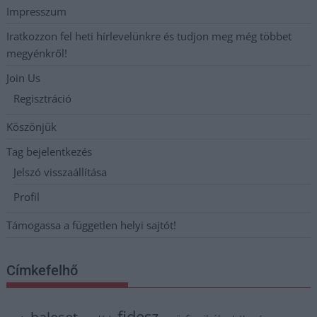
Impresszum
Iratkozzon fel heti hírlevelünkre és tudjon meg még többet
megyénkről!
Join Us
Regisztráció
Köszönjük
Tag bejelentkezés
Jelszó visszaállítása
Profil
Támogassa a független helyi sajtót!
Címkefelhő
fidesz
baleset