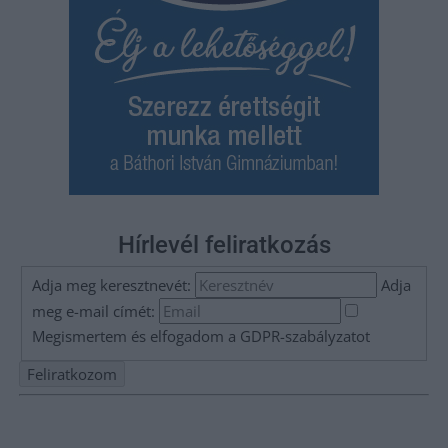
Hírlevél feliratkozás
Adja meg keresztnevét:
Adja
meg e-mail címét:
Megismertem és elfogadom a
GDPR-szabályzat
ot
Nem szeretne lemaradni semmiről? Csak egy kattintás, és hírlevelünk a
legfrissebb információkkal és exkluzív tartalmakkal hétről hétre