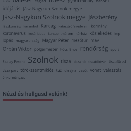
györfi mihály
cegléd
háború
autó
időjárás
Jász-Nagykun-Szolnok megye
Jász-Nagykun Szolnok megye
Jászberény
Karcag
kormány
Jászkunság
karambol
katasztrófavédelem
közlekedés
koronavírus
kórház
kosárlabda
kunszentmárton
lmp
Magyar Péter
máv
lopás
mezőtúr
magyarország
rendőrség
Orbán Viktor
polgármester
Pócs János
sport
Szolnok
tisza
tiszafüred
Szalay Ferenc
tisza-tó
tiszaföldvár
törökszentmiklós
vonat
választás
tűz
tisza part
vasút
ukrajna
önkormányzat
Nézd és hallgasd velünk!