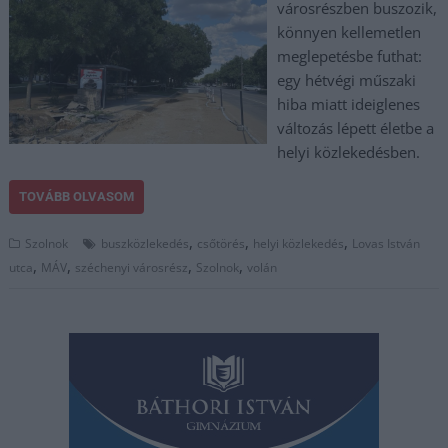
városrészben buszozik,
könnyen kellemetlen
meglepetésbe futhat:
egy hétvégi műszaki
hiba miatt ideiglenes
változás lépett életbe a
helyi közlekedésben.
TOVÁBB OLVASOM
,
,
,
Szolnok
buszközlekedés
csőtörés
helyi közlekedés
Lovas István
,
,
,
,
utca
MÁV
széchenyi városrész
Szolnok
volán