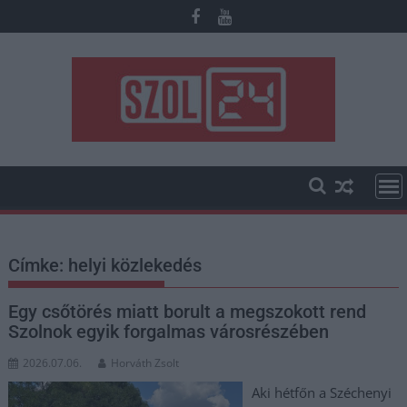
Skip
to
content
Címke:
helyi közlekedés
Egy csőtörés miatt borult a megszokott rend
Szolnok egyik forgalmas városrészében
2026.07.06.
Horváth Zsolt
Aki hétfőn a Széchenyi