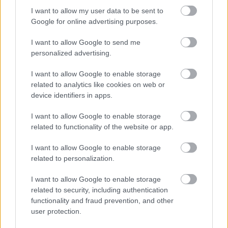
kerékpárgyár dolgozóinak megsegítéséről
I want to allow my user data to be sent to
41 fok fölé forrósodott az ország, Szolnokon pedig egy másik
Google for online advertising purposes.
rekord is megdőlt
I want to allow Google to send me
Egy telefonhívást akart, végül rendőrök vitték el a mezőtúri
personalized advertising.
férfit
I want to allow Google to enable storage
A Tisza kormány minisztere újabb nagy változásokról döntött
related to analytics like cookies on web or
a közoktatásban – például az iskolaigazgatók visszakapják
device identifiers in apps.
munkáltatói jogaikat
I want to allow Google to enable storage
Sok volt az igazolatlan hiányzás, Pócs János fizetéslevonást
related to functionality of the website or app.
kapott, más fideszesek még kevesebbet vittek haza
I want to allow Google to enable storage
A Szolnok megyei gazdák nagyon nem akarták a JÉGER
related to personalization.
további üzemeltetését
I want to allow Google to enable storage
Csendélet 5.0: alig balesetveszélyes lépcső és remek
related to security, including authentication
állapotban levő buszmegálló mutatja, hogy Szolnok mennyire
functionality and fraud prevention, and other
élhető város
user protection.
Pénteken újra csökken a benzin és a gázolaj ára is