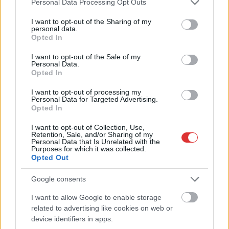
Personal Data Processing Opt Outs
ez csak az egyik botrány
services and may gather and store information including but
not limited to your visit or usage behaviour. You may click to
I want to opt-out of the Sharing of my
Problémák egész Jász-Nagykun-Szolnok megyében: egyre
personal data.
grant or deny consent to Google and its third-party tags to
több otthoni kútból fogy ki a víz
Opted In
use your data for below specified purposes in below Google
Szolnokon egy kulcsfontosságú körforgalmat részlegesen
consent section.
I want to opt-out of the Sale of my
Personal Data.
lezárnak a napokban, a közlekedés az átlagost is meghaladó
Opted In
mértékben lebénul
I want to opt-out of processing my
Elromlott a biztosítóberendezés a ceglédi vasútvonalon,
Personal Data for Targeted Advertising.
Opted In
alapos késések alakultak ki a menetrendhez képest,
kimaradás is előfordult
I want to opt-out of Collection, Use,
Retention, Sale, and/or Sharing of my
Ön szerint hogy készül a hamisítatlan szolnoki habos isler?
Personal Data that Is Unrelated with the
Purposes for which it was collected.
Országos ellenőrzés indult a hazai akkumulátoripari
Opted Out
üzemekben
Google consents
Az idei év leglassabb növekedését hozta a június a
I want to allow Google to enable storage
kiskereskedelemben
related to advertising like cookies on web or
Györfi Mihály több tucat vállalkozással egyeztetett a
device identifiers in apps.