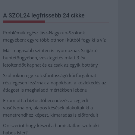
A SZOL24 legfrissebb 24 cikke
Problémák egész Jász-Nagykun-Szolnok
megyében: egyre több otthoni kútból fogy ki a víz
Már magasabb szinten is nyomoznak Szijjártó
büntetőügyében, vesztegetés miatt 3 év
letöltendőt kaphat és ez csak az egyik botrány
Szolnokon egy kulcsfontosságú körforgalmat
részlegesen lezárnak a napokban, a közlekedés az
átlagost is meghaladó mértékben lebénul
Elromlott a biztosítóberendezés a ceglédi
vasútvonalon, alapos késések alakultak ki a
menetrendhez képest, kimaradás is előfordult
Ön szerint hogy készül a hamisítatlan szolnoki
habos isler?