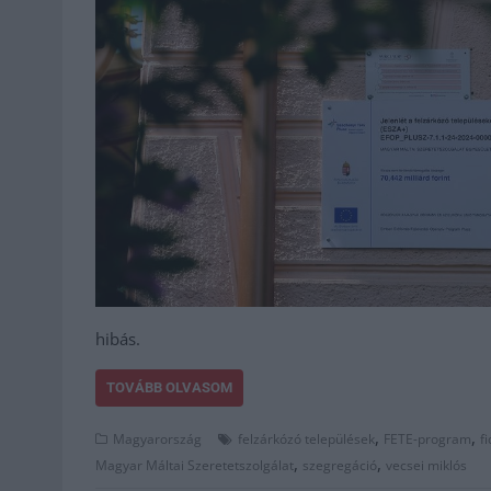
hibás.
TOVÁBB OLVASOM
,
,
Magyarország
felzárkózó települések
FETE-program
f
,
,
Magyar Máltai Szeretetszolgálat
szegregáció
vecsei miklós