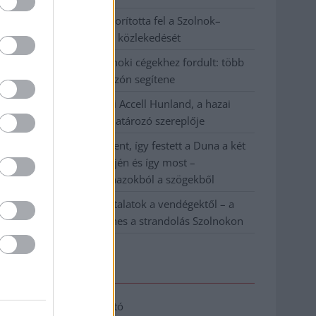
Váratlan fennakadás borította fel a Szolnok–
Kecskemét vasútvonal közlekedését
A polgármester a szolnoki cégekhez fordult: több
száz elbocsátott dolgozón segítene
Csődbe ment a tószegi Accell Hunland, a hazai
kerékpárgyártás meghatározó szereplője
Egyszer fent, egyszer lent, így festett a Duna a két
évvel ezelőtti árvíz idején és így most –
fotógyűjtemény ugyanazokból a szögekből
Ilyenek eddig a tapasztalatok a vendégektől – a
hőhullám miatt ingyenes a strandolás Szolnokon
Elérhetőség
Adatkezelési tájékoztató