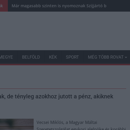
Már magasabb szinten is nyomoznak Szijjártó büntetőügyébe
nk
MEGYE
BELFÖLD
KÉK
SPORT
MÉG TÖBB ROVAT
k, de tényleg azokhoz jutott a pénz, akiknek
Vecsei Miklós, a Magyar Máltai
Szeretetszolgálat egykori alelnöke és korábbi