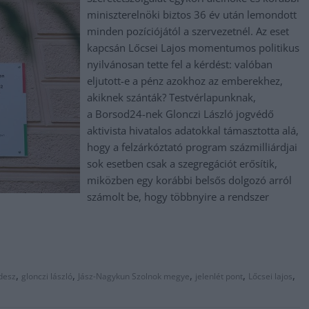
miniszterelnöki biztos 36 év után lemondott
minden pozíciójától a szervezetnél. Az eset
kapcsán Lőcsei Lajos momentumos politikus
nyilvánosan tette fel a kérdést: valóban
eljutott-e a pénz azokhoz az emberekhez,
akiknek szánták? Testvérlapunknak,
a Borsod24-nek Glonczi László jogvédő
aktivista hivatalos adatokkal támasztotta alá,
hogy a felzárkóztató program százmilliárdjai
sok esetben csak a szegregációt erősítik,
miközben egy korábbi belsős dolgozó arról
számolt be, hogy többnyire a rendszer
,
,
,
,
,
idesz
glonczi lászló
Jász-Nagykun Szolnok megye
jelenlét pont
Lőcsei lajos