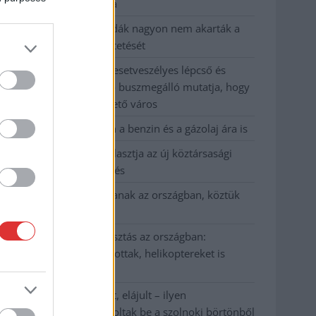
kevesebbet vittek haza
A Szolnok megyei gazdák nagyon nem akarták a
JÉGER további üzemeltetését
Csendélet 5.0: alig balesetveszélyes lépcső és
remek állapotban levő buszmegálló mutatja, hogy
Szolnok mennyire élhető város
Pénteken újra csökken a benzin és a gázolaj ára is
Napokon belül megválasztja az új köztársasági
elnököt az Országgyűlés
Kiterjedt tüzek pusztítanak az országban, köztük
Karcagon
Harmadfokú hőségriasztás az országban:
Szolnokon klímát javítottak, helikoptereket is
bevetettek a tüzeknél
A zárkában rosszul lett, elájult – ilyen
körülményekről számoltak be a szolnoki börtönből