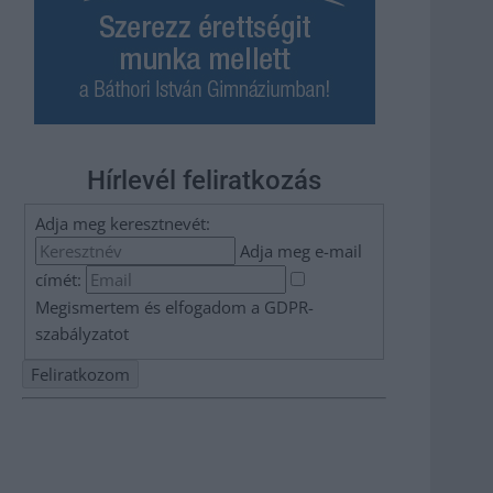
Hírlevél feliratkozás
Adja meg keresztnevét:
Adja meg e-mail
címét:
Megismertem és elfogadom a
GDPR-
szabályzat
ot
Nem szeretne lemaradni semmiről? Csak egy kattintás, és
hírlevelünk a legfrissebb információkkal és exkluzív
tartalmakkal hétről hétre postaládájába érkezik!