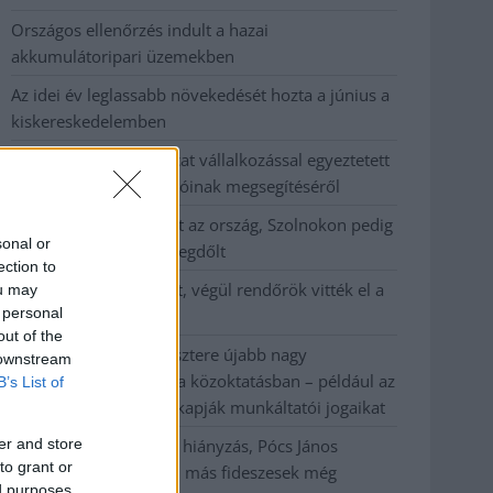
Országos ellenőrzés indult a hazai
akkumulátoripari üzemekben
Az idei év leglassabb növekedését hozta a június a
kiskereskedelemben
Györfi Mihály több tucat vállalkozással egyeztetett
a kerékpárgyár dolgozóinak megsegítéséről
41 fok fölé forrósodott az ország, Szolnokon pedig
sonal or
egy másik rekord is megdőlt
ection to
Egy telefonhívást akart, végül rendőrök vitték el a
ou may
 personal
mezőtúri férfit
out of the
A Tisza kormány minisztere újabb nagy
 downstream
változásokról döntött a közoktatásban – például az
B’s List of
iskolaigazgatók visszakapják munkáltatói jogaikat
er and store
Sok volt az igazolatlan hiányzás, Pócs János
to grant or
fizetéslevonást kapott, más fideszesek még
ed purposes