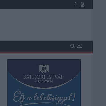
n, vesztegetés miatt 3 év letöltendőt kaphat és ez csak az egyi