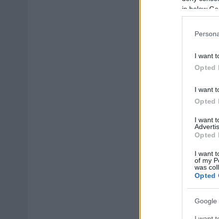
in below Go
Persona
I want t
Opted 
I want t
Opted 
I want 
Advertis
Opted 
I want t
of my P
was col
Opted 
Google 
I want t