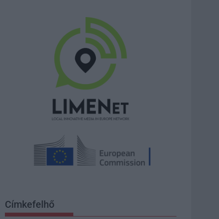
Címkefelhő