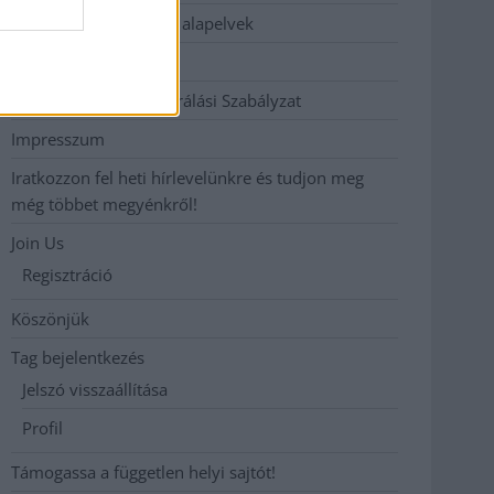
Etikai és függetlenségi alapelvek
Hirdetési árak
Hozzászólási és Moderálási Szabályzat
Impresszum
Iratkozzon fel heti hírlevelünkre és tudjon meg
még többet megyénkről!
Join Us
Regisztráció
Köszönjük
Tag bejelentkezés
Jelszó visszaállítása
Profil
Támogassa a független helyi sajtót!