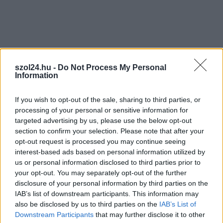
Nem szeretne lemaradni semmiről? Csak egy kattintás, és hírlevelünk a
legfrissebb információkkal és exkluzív tartalmakkal hétről hétre
postaládájába érkezik!
A SZOL24 legfrissebb 24 cikke
szol24.hu -
Do Not Process My Personal
Information
Elromlott a biztosítóberendezés a ceglédi vasútvonalon,
If you wish to opt-out of the sale, sharing to third parties, or
alapos késések alakultak ki a menetrendhez képest,
processing of your personal or sensitive information for
kimaradás is előfordult
targeted advertising by us, please use the below opt-out
section to confirm your selection. Please note that after your
Ön szerint hogy készül a hamisítatlan szolnoki habos isler?
opt-out request is processed you may continue seeing
interest-based ads based on personal information utilized by
Országos ellenőrzés indult a hazai akkumulátoripari
us or personal information disclosed to third parties prior to
üzemekben
your opt-out. You may separately opt-out of the further
Az idei év leglassabb növekedését hozta a június a
disclosure of your personal information by third parties on the
IAB’s list of downstream participants. This information may
kiskereskedelemben
also be disclosed by us to third parties on the
IAB’s List of
Györfi Mihály több tucat vállalkozással egyeztetett a
Downstream Participants
that may further disclose it to other