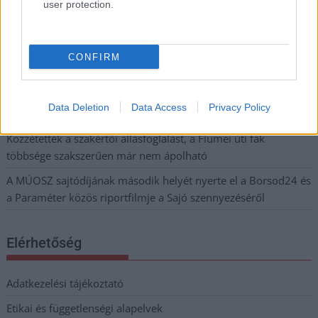
user protection.
ugyanazokból a szögekből
Ilyenek eddig a tapasztalatok a vendégektől – a hőhullám
miatt ingyenes a strandolás Szolnokon
CONFIRM
Nem biztató: a hétvégi kisebb felfrissülés után jövő héten
megint visszatér a forróság, újra rekkenő hőség jön, akár 38
Data Deletion
Data Access
Privacy Policy
fokokkal
Közzétették a szakértői állásfoglalást, a Fiumei úti fák
többsége szakszerűen már nem ápolható
A MÚOSZ sajtódíjának második helyét nyerte el a Borsod24 és
a Paraméter közös riportfilmje a Sajó szennyezéséről
Elérhetőség
Adatkezelési tájékoztató
Etikai és függetlenségi alapelvek