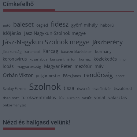
Címkefelhő
fidesz
baleset
györfi mihály
cegléd
háború
autó
időjárás
Jász-Nagykun-Szolnok megye
Jász-Nagykun Szolnok megye
Jászberény
Karcag
kormány
Jászkunság
karambol
katasztrófavédelem
közlekedés
koronavírus
kórház
kosárlabda
kunszentmárton
lmp
Magyar Péter
máv
lopás
mezőtúr
magyarország
rendőrség
Orbán Viktor
polgármester
Pócs János
sport
Szolnok
tisza
tiszafüred
Szalay Ferenc
tisza-tó
tiszaföldvár
törökszentmiklós
vonat
választás
tűz
tisza part
vasút
ukrajna
önkormányzat
Nézd és hallgasd velünk!