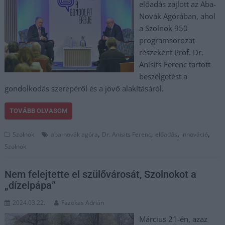
előadás zajlott az Aba-
Novák Agórában, ahol
a Szolnok 950
programsorozat
részeként Prof. Dr.
Anisits Ferenc tartott
beszélgetést a
gondolkodás szerepéről és a jövő alakításáról.
TOVÁBB OLVASOM
,
,
,
,
Szolnok
aba-novák agóra
Dr. Anisits Ferenc
előadás
innováció
Szolnok
Nem felejtette el szülővárosát, Szolnokot a
„dízelpápa”
2024.03.22.
Fazekas Adrián
Március 21-én, azaz