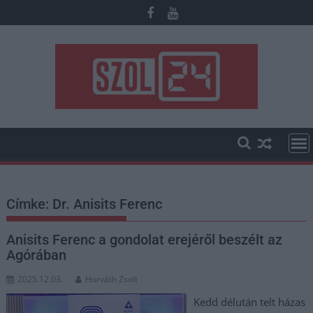
Skip
to
content
Címke:
Dr. Anisits Ferenc
Anisits Ferenc a gondolat erejéről beszélt az
Agórában
2025.12.03.
Horváth Zsolt
Kedd délután telt házas