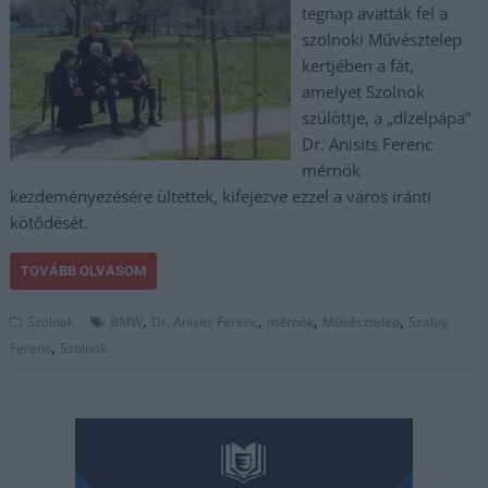
tegnap avatták fel a
szolnoki Művésztelep
kertjében a fát,
amelyet Szolnok
szülöttje, a „dízelpápa”
Dr. Anisits Ferenc
mérnök
kezdeményezésére ültettek, kifejezve ezzel a város iránti
kötődését.
TOVÁBB OLVASOM
,
,
,
,
Szolnok
BMW
Dr. Anisits Ferenc
mérnök
Művésztelep
Szalay
,
Ferenc
Szolnok