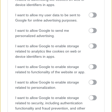
device identifiers in apps.
Napokon belül megválasztja az új köztársasági elnököt az
Országgyűlés
I want to allow my user data to be sent to
Google for online advertising purposes.
Kiterjedt tüzek pusztítanak az országban, köztük Karcagon
Harmadfokú hőségriasztás az országban: Szolnokon klímát
I want to allow Google to send me
personalized advertising.
javítottak, helikoptereket is bevetettek a tüzeknél
A zárkában rosszul lett, elájult – ilyen körülményekről
I want to allow Google to enable storage
számoltak be a szolnoki börtönből
related to analytics like cookies on web or
device identifiers in apps.
Váratlan fennakadás borította fel a Szolnok–Kecskemét
vasútvonal közlekedését
I want to allow Google to enable storage
related to functionality of the website or app.
A polgármester a szolnoki cégekhez fordult: több száz
elbocsátott dolgozón segítene
I want to allow Google to enable storage
related to personalization.
Csődbe ment a tószegi Accell Hunland, a hazai
kerékpárgyártás meghatározó szereplője
I want to allow Google to enable storage
related to security, including authentication
Egyszer fent, egyszer lent, így festett a Duna a két évvel
functionality and fraud prevention, and other
ezelőtti árvíz idején és így most – fotógyűjtemény