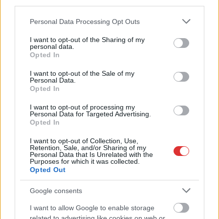
kerékpárgyár dolgozóinak megsegítéséről
third parties.
41 fok fölé forrósodott az ország, Szolnokon pedig egy másik
Please note that this website/app uses one or more Google
Personal Data Processing Opt Outs
services and may gather and store information including but
rekord is megdőlt
not limited to your visit or usage behaviour. You may click to
I want to opt-out of the Sharing of my
personal data.
Egy telefonhívást akart, végül rendőrök vitték el a mezőtúri
grant or deny consent to Google and its third-party tags to
Opted In
férfit
use your data for below specified purposes in below Google
consent section.
I want to opt-out of the Sale of my
A Tisza kormány minisztere újabb nagy változásokról döntött
Personal Data.
a közoktatásban – például az iskolaigazgatók visszakapják
Opted In
munkáltatói jogaikat
I want to opt-out of processing my
Personal Data for Targeted Advertising.
Sok volt az igazolatlan hiányzás, Pócs János fizetéslevonást
Opted In
kapott, más fideszesek még kevesebbet vittek haza
I want to opt-out of Collection, Use,
A Szolnok megyei gazdák nagyon nem akarták a JÉGER
Retention, Sale, and/or Sharing of my
Personal Data that Is Unrelated with the
további üzemeltetését
Purposes for which it was collected.
Opted Out
Csendélet 5.0: alig balesetveszélyes lépcső és remek
állapotban levő buszmegálló mutatja, hogy Szolnok mennyire
Google consents
élhető város
I want to allow Google to enable storage
Pénteken újra csökken a benzin és a gázolaj ára is
related to advertising like cookies on web or