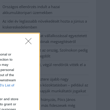
Országos ellenőrzés indult a hazai
akkumulátoripari üzemekben
Az idei év leglassabb növekedését hozta a június a
kiskereskedelemben
Györfi Mihály több tucat vállalkozással egyeztetett
a kerékpárgyár dolgozóinak megsegítéséről
41 fok fölé forrósodott az ország, Szolnokon pedig
sonal or
egy másik rekord is megdőlt
ection to
Egy telefonhívást akart, végül rendőrök vitték el a
ou may
 personal
mezőtúri férfit
out of the
A Tisza kormány minisztere újabb nagy
 downstream
változásokról döntött a közoktatásban – például az
B’s List of
iskolaigazgatók visszakapják munkáltatói jogaikat
er and store
Sok volt az igazolatlan hiányzás, Pócs János
to grant or
fizetéslevonást kapott, más fideszesek még
ed purposes