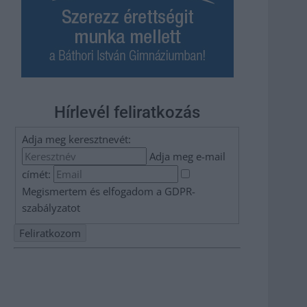
Hírlevél feliratkozás
Adja meg keresztnevét:
Adja meg e-mail
címét:
Megismertem és elfogadom a
GDPR-
szabályzat
ot
Nem szeretne lemaradni semmiről? Csak egy kattintás, és
hírlevelünk a legfrissebb információkkal és exkluzív
tartalmakkal hétről hétre postaládájába érkezik!