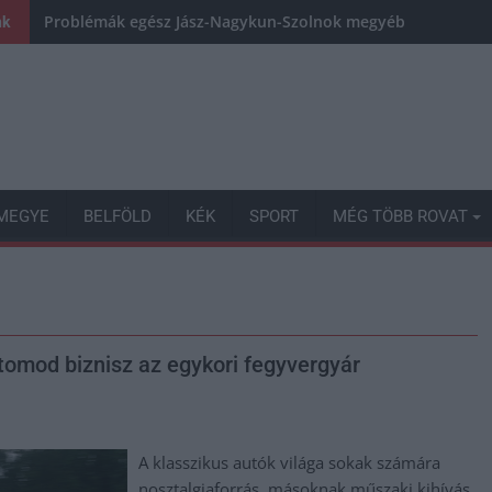
Problémák egész Jász-Nagykun-Szolnok megyében: egyre töb
nk
MEGYE
BELFÖLD
KÉK
SPORT
MÉG TÖBB ROVAT
stomod biznisz az egykori fegyvergyár
A klasszikus autók világa sokak számára
nosztalgiaforrás, másoknak műszaki kihívás,