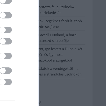
Váratlan fennakadás borította fel a Szolnok–
Kecskemét vasútvonal közlekedését
A polgármester a szolnoki cégekhez fordult: több
száz elbocsátott dolgozón segítene
Csődbe ment a tószegi Accell Hunland, a hazai
kerékpárgyártás meghatározó szereplője
Egyszer fent, egyszer lent, így festett a Duna a két
évvel ezelőtti árvíz idején és így most –
fotógyűjtemény ugyanazokból a szögekből
Ilyenek eddig a tapasztalatok a vendégektől – a
hőhullám miatt ingyenes a strandolás Szolnokon
Elérhetőség
Adatkezelési tájékoztató