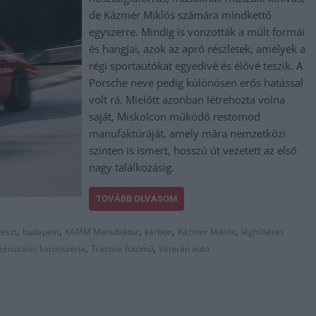
de Kázmér Miklós számára mindkettő
egyszerre. Mindig is vonzották a múlt formái
és hangjai, azok az apró részletek, amelyek a
régi sportautókat egyedivé és élővé teszik. A
Porsche neve pedig különösen erős hatással
volt rá. Mielőtt azonban létrehozta volna
saját, Miskolcon működő restomod
manufaktúráját, amely mára nemzetközi
szinten is ismert, hosszú út vezetett az első
nagy találkozásig.
TOVÁBB OLVASOM
,
,
,
,
,
teszt
budapest
KAMM Manufaktur
karbon
Kázmér Miklós
léghűtéses
,
,
zénszálas karosszéria
Tractive futómű
Veterán autó