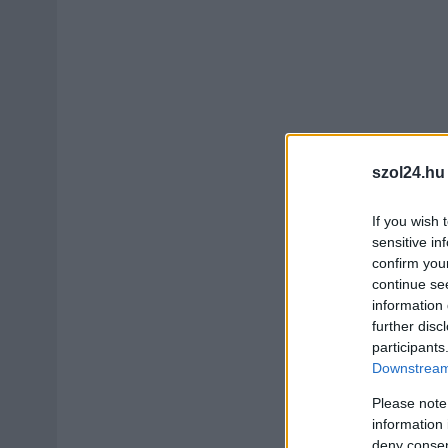
szol24.hu
If you wish 
sensitive in
confirm you
continue se
information 
further disc
participants
Downstream 
Please note
information 
deny consent