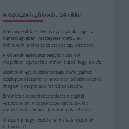
A SZOL24 legfrissebb 24 cikke
Már magasabb szinten is nyomoznak Szijjártó
büntetőügyében, vesztegetés miatt 3 év
letöltendőt kaphat és ez csak az egyik botrány
Problémák egész Jász-Nagykun-Szolnok
megyében: egyre több otthoni kútból fogy ki a víz
Szolnokon egy kulcsfontosságú körforgalmat
részlegesen lezárnak a napokban, a közlekedés az
átlagost is meghaladó mértékben lebénul
Elromlott a biztosítóberendezés a ceglédi
vasútvonalon, alapos késések alakultak ki a
menetrendhez képest, kimaradás is előfordult
Ön szerint hogy készül a hamisítatlan szolnoki
habos isler?