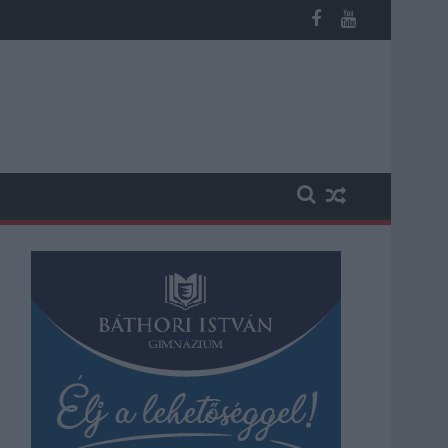
b otthoni kútból fogy ki a víz