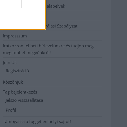
Etikai és függetlenségi alapelvek
Hirdetési árak
Hozzászólási és Moderálási Szabályzat
Impresszum
Iratkozzon fel heti hírlevelünkre és tudjon meg
még többet megyénkről!
Join Us
Regisztráció
Köszönjük
Tag bejelentkezés
Jelszó visszaállítása
Profil
Támogassa a független helyi sajtót!