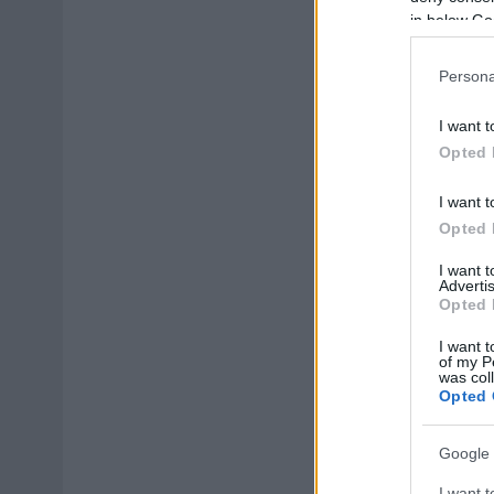
in below Go
Persona
I want t
Opted 
I want t
Opted 
I want 
Advertis
Opted 
I want t
of my P
was col
Opted 
Google 
I want t