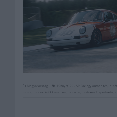
,
,
,
,
Magyarország
1968
912C
AP Racing
autóépítés
autó
,
,
,
,
,
motor
modernizált klasszikus
porsche
restomod
sportautó
s