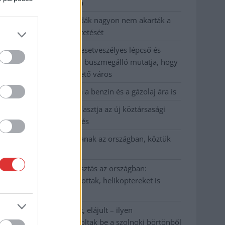
kevesebbet vittek haza
A Szolnok megyei gazdák nagyon nem akarták a
JÉGER további üzemeltetését
Csendélet 5.0: alig balesetveszélyes lépcső és
remek állapotban levő buszmegálló mutatja, hogy
Szolnok mennyire élhető város
Pénteken újra csökken a benzin és a gázolaj ára is
Napokon belül megválasztja az új köztársasági
elnököt az Országgyűlés
Kiterjedt tüzek pusztítanak az országban, köztük
Karcagon
Harmadfokú hőségriasztás az országban:
Szolnokon klímát javítottak, helikoptereket is
bevetettek a tüzeknél
A zárkában rosszul lett, elájult – ilyen
körülményekről számoltak be a szolnoki börtönből