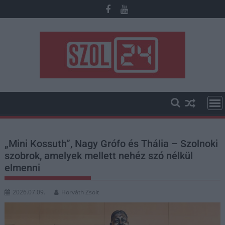
Skip
to
content
„Mini Kossuth”, Nagy Grófo és Thália – Szolnoki
szobrok, amelyek mellett nehéz szó nélkül
elmenni
2026.07.09.
Horváth Zsolt