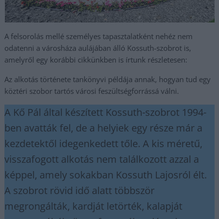
A felsorolás mellé személyes tapasztalatként nehéz nem
odatenni a városháza aulájában álló Kossuth-szobrot is,
amelyről egy korábbi cikkünkben is írtunk részletesen:
Az alkotás története tankönyvi példája annak, hogyan tud egy
köztéri szobor tartós városi feszültségforrássá válni.
A Kő Pál által készített Kossuth-szobrot 1994-
ben avatták fel, de a helyiek egy része már a
kezdetektől idegenkedett tőle. A kis méretű,
visszafogott alkotás nem találkozott azzal a
képpel, amely sokakban Kossuth Lajosról élt.
A szobrot rövid idő alatt többször
megrongálták, kardját letörték, kalapját