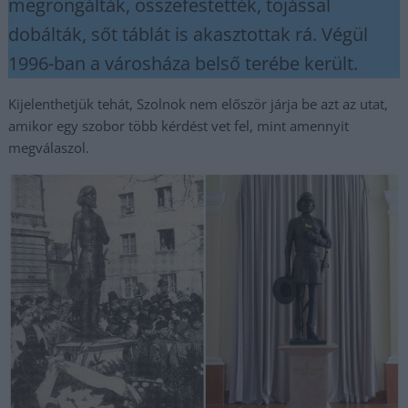
megrongálták, összefestették, tojással
dobálták, sőt táblát is akasztottak rá. Végül
1996-ban a városháza belső terébe került.
Kijelenthetjük tehát, Szolnok nem először járja be azt az utat,
amikor egy szobor több kérdést vet fel, mint amennyit
megválaszol.