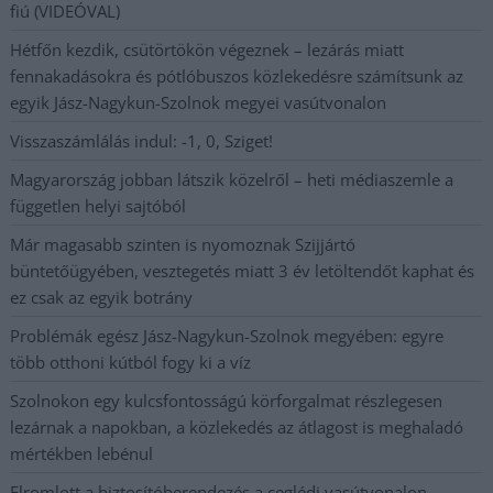
fiú (VIDEÓVAL)
Hétfőn kezdik, csütörtökön végeznek – lezárás miatt
fennakadásokra és pótlóbuszos közlekedésre számítsunk az
egyik Jász-Nagykun-Szolnok megyei vasútvonalon
Visszaszámlálás indul: -1, 0, Sziget!
Magyarország jobban látszik közelről – heti médiaszemle a
független helyi sajtóból
Már magasabb szinten is nyomoznak Szijjártó
büntetőügyében, vesztegetés miatt 3 év letöltendőt kaphat és
ez csak az egyik botrány
Problémák egész Jász-Nagykun-Szolnok megyében: egyre
több otthoni kútból fogy ki a víz
Szolnokon egy kulcsfontosságú körforgalmat részlegesen
lezárnak a napokban, a közlekedés az átlagost is meghaladó
mértékben lebénul
Elromlott a biztosítóberendezés a ceglédi vasútvonalon,