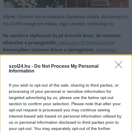
Képek:
Szolnok város hivatalos Facebook oldala
,
Kozterkep.hu,
Kis Grófó Instagram oldala, Vajó Levente, szoborlap.hu
Ha szeretne tájékozott és jól értesült lenni, de messzire
elkerülné a propagandát,
iratkozzon fel hírlevelünkre
!
Amennyiben szívesen lenne a támogatónk,
kattintson
ide
és csatlakozzon adománygyűjtésünkhöz!
szol24.hu -
Do Not Process My Personal
,
,
,
,
Szolnok
bajnai zsolt
blogszolnok
Kossuth-szobor
köztéri szobrok
Information
,
,
,
,
,
,
Mini Kossuth
Nagygorfó
sz24
Szolnok
Thália-szobor
várkonyi tér
városi
közterek
If you wish to opt-out of the sale, sharing to third parties, or
processing of your personal or sensitive information for
targeted advertising by us, please use the below opt-out
Bejegyzés
Komoly katonai jelenlétre
Hollandiában bizonyítottak:
section to confirm your selection. Please note that after your
navigáció
kell készülni Szolnok megye
tíz érmet hoztak haza a
opt-out request is processed you may continue seeing
településein
megye sportolói
interest-based ads based on personal information utilized by
us or personal information disclosed to third parties prior to
your opt-out. You may separately opt-out of the further