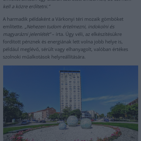
kell a közre erőltetni.”
A harmadik példaként a Várkonyi téri mozaik gömböket
említette.
„Nehezen tudom értelmezni, indokolni és
magyarázni jelenlétét”
– írta. Úgy véli, az elkészítésükre
fordított pénznek és energiának lett volna jobb helye is,
például meglévő, sérült vagy elhanyagolt, valóban értékes
szolnoki műalkotások helyreállítására.