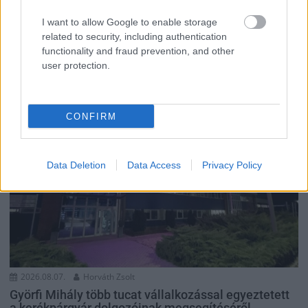
Igazi retró klasszikus desszert, amelyet generációk óta
I want to allow Google to enable storage
szeretnek, és amelyet sokan ma is próbálnak otthon
related to security, including authentication
újraalkotni....
functionality and fraud prevention, and other
Szolnok
user protection.
CONFIRM
Data Deletion
Data Access
Privacy Policy
2026.08.07.
Horváth Zsolt
Györfi Mihály több tucat vállalkozással egyeztetett
a kerékpárgyár dolgozóinak megsegítéséről