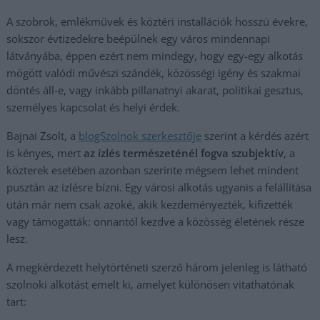
A szobrok, emlékművek és köztéri installációk hosszú évekre,
sokszor évtizedekre beépülnek egy város mindennapi
látványába, éppen ezért nem mindegy, hogy egy-egy alkotás
mögött valódi művészi szándék, közösségi igény és szakmai
döntés áll-e, vagy inkább pillanatnyi akarat, politikai gesztus,
személyes kapcsolat és helyi érdek.
Bajnai Zsolt, a
blogSzolnok szerkesztője
szerint a kérdés azért
is kényes, mert
az ízlés természeténél fogva szubjektív
, a
közterek esetében azonban szerinte mégsem lehet mindent
pusztán az ízlésre bízni. Egy városi alkotás ugyanis a felállítása
után már nem csak azoké, akik kezdeményezték, kifizették
vagy támogatták: onnantól kezdve a közösség életének része
lesz.
A megkérdezett helytörténeti szerző három jelenleg is látható
szolnoki alkotást emelt ki, amelyet különösen vitathatónak
tart: