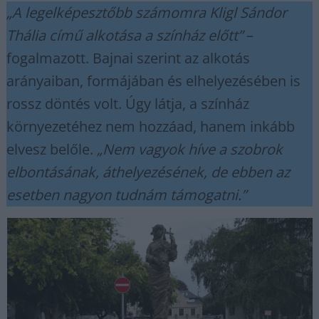
„A legelképesztőbb számomra Kligl Sándor
Thália című alkotása a színház előtt”
–
fogalmazott. Bajnai szerint az alkotás
arányaiban, formájában és elhelyezésében is
rossz döntés volt. Úgy látja, a színház
környezetéhez nem hozzáad, hanem inkább
elvesz belőle.
„Nem vagyok híve a szobrok
elbontásának, áthelyezésének, de ebben az
esetben nagyon tudnám támogatni.”