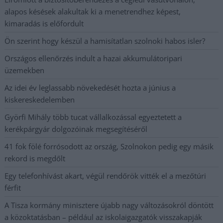
alapos késések alakultak ki a menetrendhez képest,
kimaradás is előfordult
Ön szerint hogy készül a hamisítatlan szolnoki habos isler?
Országos ellenőrzés indult a hazai akkumulátoripari
üzemekben
Az idei év leglassabb növekedését hozta a június a
kiskereskedelemben
Györfi Mihály több tucat vállalkozással egyeztetett a
kerékpárgyár dolgozóinak megsegítéséről
41 fok fölé forrósodott az ország, Szolnokon pedig egy másik
rekord is megdőlt
Egy telefonhívást akart, végül rendőrök vitték el a mezőtúri
férfit
A Tisza kormány minisztere újabb nagy változásokról döntött
a közoktatásban – például az iskolaigazgatók visszakapják