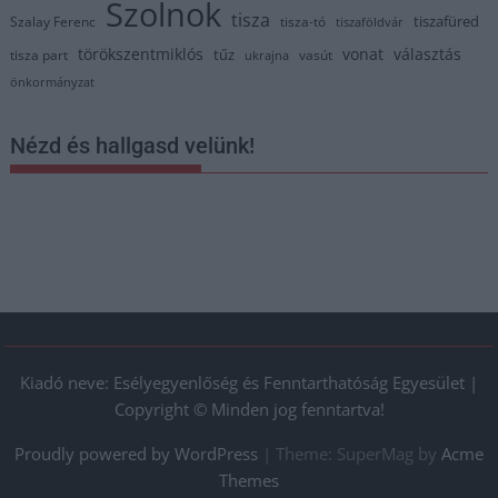
Szolnok
tisza
tiszafüred
Szalay Ferenc
tisza-tó
tiszaföldvár
törökszentmiklós
vonat
választás
tűz
tisza part
vasút
ukrajna
önkormányzat
Nézd és hallgasd velünk!
Kiadó neve: Esélyegyenlőség és Fenntarthatóság Egyesület |
Copyright © Minden jog fenntartva!
Proudly powered by WordPress
|
Theme: SuperMag by
Acme
Themes