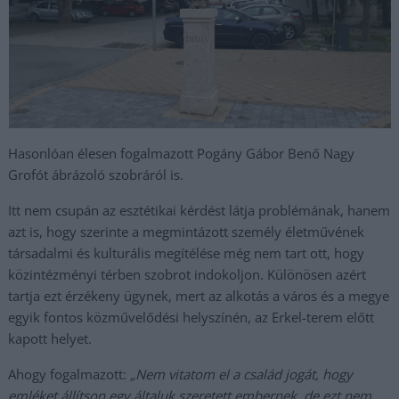
Hasonlóan élesen fogalmazott Pogány Gábor Benő Nagy
Grofót ábrázoló szobráról is.
Itt nem csupán az esztétikai kérdést látja problémának, hanem
azt is, hogy szerinte a megmintázott személy életművének
társadalmi és kulturális megítélése még nem tart ott, hogy
közintézményi térben szobrot indokoljon. Különösen azért
tartja ezt érzékeny ügynek, mert az alkotás a város és a megye
egyik fontos közművelődési helyszínén, az Erkel-terem előtt
kapott helyet.
Ahogy fogalmazott:
„Nem vitatom el a család jogát, hogy
emléket állítson egy általuk szeretett embernek, de ezt nem