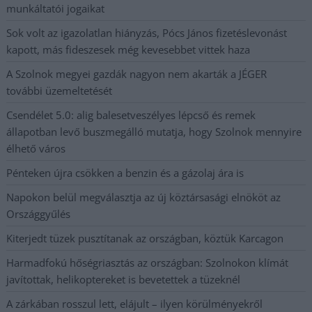
munkáltatói jogaikat
Sok volt az igazolatlan hiányzás, Pócs János fizetéslevonást
kapott, más fideszesek még kevesebbet vittek haza
A Szolnok megyei gazdák nagyon nem akarták a JÉGER
további üzemeltetését
Csendélet 5.0: alig balesetveszélyes lépcső és remek
állapotban levő buszmegálló mutatja, hogy Szolnok mennyire
élhető város
Pénteken újra csökken a benzin és a gázolaj ára is
Napokon belül megválasztja az új köztársasági elnököt az
Országgyűlés
Kiterjedt tüzek pusztítanak az országban, köztük Karcagon
Harmadfokú hőségriasztás az országban: Szolnokon klímát
javítottak, helikoptereket is bevetettek a tüzeknél
A zárkában rosszul lett, elájult – ilyen körülményekről