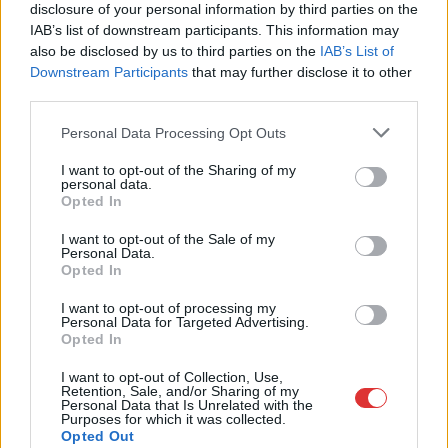
disclosure of your personal information by third parties on the
Kapcsolódó cikkek
IAB’s list of downstream participants. This information may
also be disclosed by us to third parties on the
IAB’s List of
Downstream Participants
that may further disclose it to other
third parties.
Please note that this website/app uses one or more Google
Personal Data Processing Opt Outs
services and may gather and store information including but
not limited to your visit or usage behaviour. You may click to
I want to opt-out of the Sharing of my
personal data.
grant or deny consent to Google and its third-party tags to
Opted In
use your data for below specified purposes in below Google
consent section.
I want to opt-out of the Sale of my
Personal Data.
Opted In
I want to opt-out of processing my
Personal Data for Targeted Advertising.
Opted In
2026.08.07.
Kiss Lajos
Szolnokon egy kulcsfontosságú körforgalmat
I want to opt-out of Collection, Use,
Retention, Sale, and/or Sharing of my
részlegesen lezárnak a napokban, a közlekedés az
Personal Data that Is Unrelated with the
átlagost is meghaladó mértékben lebénul
Purposes for which it was collected.
Opted Out
Az aszfalt olyan nagymértékben károsodott, hogy már