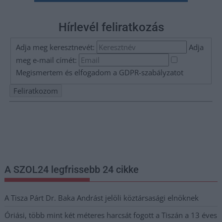
Hírlevél feliratkozás
Adja meg keresztnevét:
Adja
meg e-mail címét:
Megismertem és elfogadom a
GDPR-szabályzat
ot
Nem szeretne lemaradni semmiről? Csak egy kattintás, és hírlevelünk a
legfrissebb információkkal és exkluzív tartalmakkal hétről hétre
postaládájába érkezik!
A SZOL24 legfrissebb 24 cikke
A Tisza Párt Dr. Baka Andrást jelöli köztársasági elnöknek
Óriási, több mint két méteres harcsát fogott a Tiszán a 13 éves