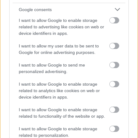
nemigen lehet tovább húzni a javítási munkálatokat, ezzel
Google consents
viszont...
I want to allow Google to enable storage
Szolnok
related to advertising like cookies on web or
device identifiers in apps.
I want to allow my user data to be sent to
Google for online advertising purposes.
I want to allow Google to send me
personalized advertising.
I want to allow Google to enable storage
related to analytics like cookies on web or
device identifiers in apps.
I want to allow Google to enable storage
related to functionality of the website or app.
2026.08.07.
Farkas András
Ön szerint hogy készül a hamisítatlan szolnoki
I want to allow Google to enable storage
habos isler?
related to personalization.