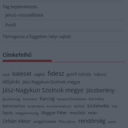
Tag bejelentkezés
Jelszó visszaállítása
Profil
Támogassa a független helyi sajtót!
Címkefelhő
fidesz
baleset
györfi mihály
cegléd
háború
autó
időjárás
Jász-Nagykun-Szolnok megye
Jász-Nagykun Szolnok megye
Jászberény
Karcag
kormány
Jászkunság
karambol
katasztrófavédelem
közlekedés
koronavírus
kórház
kosárlabda
kunszentmárton
lmp
Magyar Péter
máv
lopás
mezőtúr
magyarország
rendőrség
Orbán Viktor
polgármester
Pócs János
sport