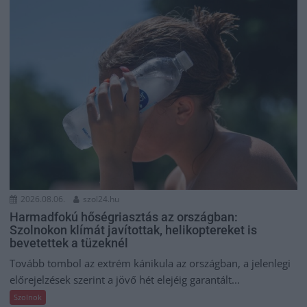
2026.08.06.
szol24.hu
Harmadfokú hőségriasztás az országban:
Szolnokon klímát javítottak, helikoptereket is
bevetettek a tüzeknél
Tovább tombol az extrém kánikula az országban, a jelenlegi
előrejelzések szerint a jövő hét elejéig garantált...
Szolnok