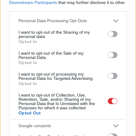
Downstream Participants
that may further disclose it to other
Szolnok
third parties.
Please note that this website/app uses one or more Google
Personal Data Processing Opt Outs
services and may gather and store information including but
not limited to your visit or usage behaviour. You may click to
I want to opt-out of the Sharing of my
personal data.
grant or deny consent to Google and its third-party tags to
Opted In
use your data for below specified purposes in below Google
consent section.
I want to opt-out of the Sale of my
Personal Data.
Opted In
I want to opt-out of processing my
Personal Data for Targeted Advertising.
Opted In
I want to opt-out of Collection, Use,
Retention, Sale, and/or Sharing of my
Personal Data that Is Unrelated with the
Purposes for which it was collected.
Opted Out
Hírlevél feliratkozás
Google consents