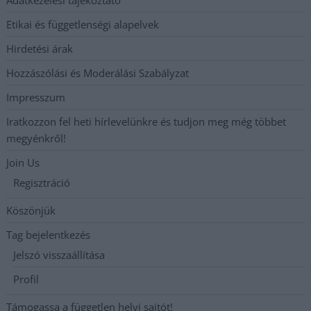
Adatkezelési tájékoztató
Etikai és függetlenségi alapelvek
Hirdetési árak
Hozzászólási és Moderálási Szabályzat
Impresszum
Iratkozzon fel heti hírlevelünkre és tudjon meg még többet
megyénkről!
Join Us
Regisztráció
Köszönjük
Tag bejelentkezés
Jelszó visszaállítása
Profil
Támogassa a független helyi sajtót!