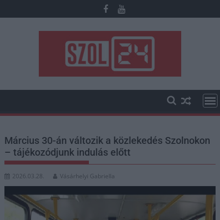
Skip
to
content
Március 30-án változik a közlekedés Szolnokon
– tájékozódjunk indulás előtt
2026.03.28.
Vásárhelyi Gabriella