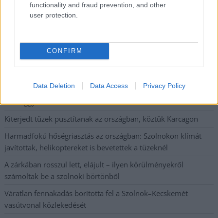
A Szolnok megyei gazdák nagyon nem akarták a JÉGER
functionality and fraud prevention, and other
további üzemeltetését
user protection.
Csendélet 5.0: alig balesetveszélyes lépcső és remek
állapotban levő buszmegálló mutatja, hogy Szolnok mennyire
CONFIRM
élhető város
Pénteken újra csökken a benzin és a gázolaj ára is
Data Deletion
Data Access
Privacy Policy
Napokon belül megválasztja az új köztársasági elnököt az
Országgyűlés
Kiterjedt tüzek pusztítanak az országban, köztük Karcagon
Harmadfokú hőségriasztás az országban: Szolnokon klímát
javítottak, helikoptereket is bevetettek a tüzeknél
A zárkában rosszul lett, elájult – ilyen körülményekről
számoltak be a szolnoki börtönből
Váratlan fennakadás borította fel a Szolnok–Kecskemét
vasútvonal közlekedését