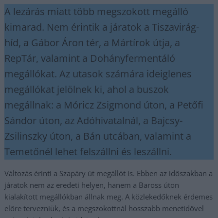
A lezárás miatt több megszokott megálló
kimarad. Nem érintik a járatok a Tiszavirág-
híd, a Gábor Áron tér, a Mártírok útja, a
RepTár, valamint a Dohányfermentáló
megállókat. Az utasok számára ideiglenes
megállókat jelölnek ki, ahol a buszok
megállnak: a Móricz Zsigmond úton, a Petőfi
Sándor úton, az Adóhivatalnál, a Bajcsy-
Zsilinszky úton, a Bán utcában, valamint a
Temetőnél lehet felszállni és leszállni.
Változás érinti a Szapáry út megállót is. Ebben az időszakban a
járatok nem az eredeti helyen, hanem a Baross úton
kialakított megállókban állnak meg. A közlekedőknek érdemes
előre tervezniük, és a megszokottnál hosszabb menetidővel