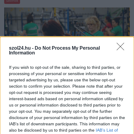
Szolnok
szol24.hu -
Do Not Process My Personal
Information
If you wish to opt-out of the sale, sharing to third parties, or
processing of your personal or sensitive information for
targeted advertising by us, please use the below opt-out
section to confirm your selection. Please note that after your
opt-out request is processed you may continue seeing
2026.08.06.
Horváth Zsolt
interest-based ads based on personal information utilized by
A polgármester a szolnoki cégekhez fordult: több
us or personal information disclosed to third parties prior to
száz elbocsátott dolgozón segítene
your opt-out. You may separately opt-out of the further
Munkalehetőséget kér a térség vállalkozásaitól Szolnok
disclosure of your personal information by third parties on the
IAB’s list of downstream participants. This information may
polgármestere. A tószegi kerékpárgyár bezárása után
also be disclosed by us to third parties on the
IAB’s List of
közzétett felhívásának célja, hogy...