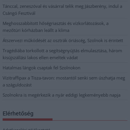
Tánccal, zeneszóval és vásárral telik meg Jászberény, indul a
Csángó Fesztivál
Meghosszabbított hőségriasztás és vízkorlátozások, a
mezőtúri kórházban leállt a klíma
Átszervezi működését az osztrák óriáscég, Szolnok is érintett
Tragédiába torkollott a segítségnyújtás elmulasztása, három
kisújszállási lakos ellen emeltek vádat
Hatalmas lángok csaptak fel Szolnokon
Vízitraffipax a Tisza-tavon: mostantól senki sem úszhatja meg
a száguldozást
Szolnokra is megérkezik a nyár eddigi legkeményebb napja
Elérhetőség