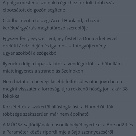
A polgármester a szolnoki cégekhez fordult: több száz
elbocsátott dolgozón segítene
Csődbe ment a tószegi Accell Hunland, a hazai
kerékpárgyártás meghatározó szereplője
Egyszer fent, egyszer lent, így festett a Duna a két évvel
ezelőtti árvíz idején és így most – fotógyűjtemény
ugyanazokból a szögekből
Ilyenek eddig a tapasztalatok a vendégektől – a hőhullám
miatt ingyenes a strandolás Szolnokon
Nem biztató: a hétvégi kisebb felfrissülés után jövő héten
megint visszatér a forróság, újra rekkenő hőség jön, akár 38
fokokkal
Közzétették a szakértői állásfoglalást, a Fiumei úti fák
többsége szakszerűen már nem ápolható
A MÚOSZ sajtódíjának második helyét nyerte el a Borsod24 és
a Paraméter közös riportfilmje a Sajó szennyezéséről