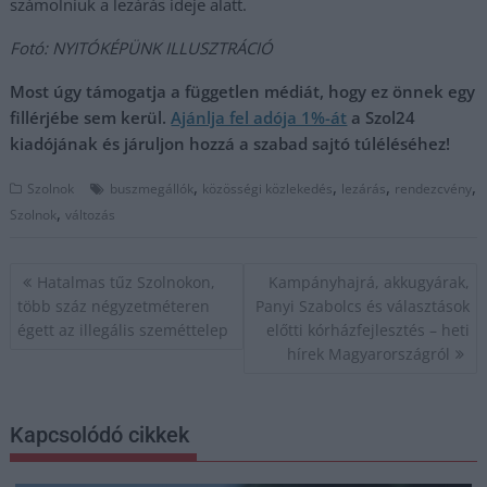
számolniuk a lezárás ideje alatt.
Fotó: NYITÓKÉPÜNK ILLUSZTRÁCIÓ
Most úgy támogatja a független médiát, hogy ez önnek egy
fillérjébe sem kerül.
Ajánlja fel adója 1%-át
a Szol24
kiadójának és járuljon hozzá a szabad sajtó túléléséhez!
,
,
,
,
Szolnok
buszmegállók
közösségi közlekedés
lezárás
rendezcvény
,
Szolnok
változás
Bejegyzés
Hatalmas tűz Szolnokon,
Kampányhajrá, akkugyárak,
navigáció
több száz négyzetméteren
Panyi Szabolcs és választások
égett az illegális szeméttelep
előtti kórházfejlesztés – heti
hírek Magyarországról
Kapcsolódó cikkek