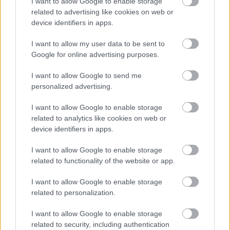
I want to allow Google to enable storage
Adja meg keresztnevét:
Adja
related to advertising like cookies on web or
meg e-mail címét:
device identifiers in apps.
Megismertem és elfogadom a
GDPR-szabályzat
ot
I want to allow my user data to be sent to
Google for online advertising purposes.
Nem szeretne lemaradni semmiről? Csak egy kattintás, és hírlevelünk a
I want to allow Google to send me
legfrissebb információkkal és exkluzív tartalmakkal hétről hétre
personalized advertising.
postaládájába érkezik!
I want to allow Google to enable storage
related to analytics like cookies on web or
device identifiers in apps.
A SZOL24 legfrissebb 24 cikke
I want to allow Google to enable storage
A Tisza kormány minisztere újabb nagy változásokról döntött
related to functionality of the website or app.
a közoktatásban – például az iskolaigazgatók visszakapják
I want to allow Google to enable storage
munkáltatói jogaikat
related to personalization.
Sok volt az igazolatlan hiányzás, Pócs János fizetéslevonást
I want to allow Google to enable storage
kapott, más fideszesek még kevesebbet vittek haza
related to security, including authentication