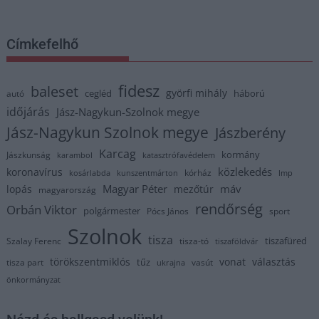
Címkefelhő
fidesz
baleset
györfi mihály
cegléd
háború
autó
időjárás
Jász-Nagykun-Szolnok megye
Jász-Nagykun Szolnok megye
Jászberény
Karcag
kormány
Jászkunság
karambol
katasztrófavédelem
közlekedés
koronavírus
kórház
kosárlabda
kunszentmárton
lmp
Magyar Péter
máv
lopás
mezőtúr
magyarország
rendőrség
Orbán Viktor
polgármester
Pócs János
sport
Szolnok
tisza
tiszafüred
Szalay Ferenc
tisza-tó
tiszaföldvár
törökszentmiklós
vonat
választás
tűz
tisza part
vasút
ukrajna
önkormányzat