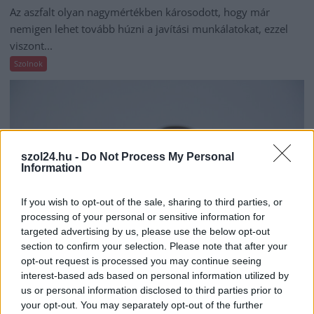
Az aszfalt olyan nagymértékben károsodott, hogy már
nemigen lehet tovább húzni a javítási munkálatokat, ezzel
viszont...
Szolnok
szol24.hu -
Do Not Process My Personal
Information
If you wish to opt-out of the sale, sharing to third parties, or
processing of your personal or sensitive information for
targeted advertising by us, please use the below opt-out
section to confirm your selection. Please note that after your
opt-out request is processed you may continue seeing
interest-based ads based on personal information utilized by
2026.08.07.
Farkas András
us or personal information disclosed to third parties prior to
Ön szerint hogy készül a hamisítatlan szolnoki
your opt-out. You may separately opt-out of the further