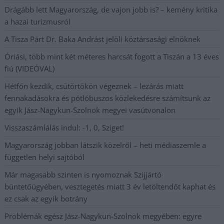
Drágább lett Magyarország, de vajon jobb is? – kemény kritika
a hazai turizmusról
A Tisza Párt Dr. Baka Andrást jelöli köztársasági elnöknek
Óriási, több mint két méteres harcsát fogott a Tiszán a 13 éves
fiú (VIDEÓVAL)
Hétfőn kezdik, csütörtökön végeznek – lezárás miatt
fennakadásokra és pótlóbuszos közlekedésre számítsunk az
egyik Jász-Nagykun-Szolnok megyei vasútvonalon
Visszaszámlálás indul: -1, 0, Sziget!
Magyarország jobban látszik közelről – heti médiaszemle a
független helyi sajtóból
Már magasabb szinten is nyomoznak Szijjártó
büntetőügyében, vesztegetés miatt 3 év letöltendőt kaphat és
ez csak az egyik botrány
Problémák egész Jász-Nagykun-Szolnok megyében: egyre