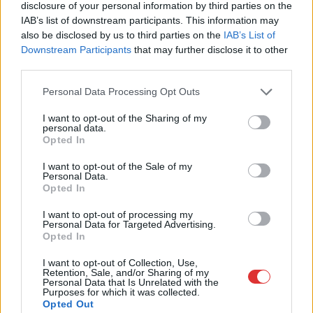
habos isler?
disclosure of your personal information by third parties on the
IAB’s list of downstream participants. This information may
Igazi retró klasszikus desszert, amelyet generációk óta
also be disclosed by us to third parties on the
IAB’s List of
szeretnek, és amelyet sokan ma is próbálnak otthon
Downstream Participants
that may further disclose it to other
újraalkotni....
third parties.
Szolnok
Please note that this website/app uses one or more Google
Personal Data Processing Opt Outs
services and may gather and store information including but
not limited to your visit or usage behaviour. You may click to
I want to opt-out of the Sharing of my
personal data.
grant or deny consent to Google and its third-party tags to
Opted In
use your data for below specified purposes in below Google
consent section.
I want to opt-out of the Sale of my
Personal Data.
Opted In
I want to opt-out of processing my
Personal Data for Targeted Advertising.
Opted In
I want to opt-out of Collection, Use,
Retention, Sale, and/or Sharing of my
Personal Data that Is Unrelated with the
Purposes for which it was collected.
2026.08.07.
Horváth Zsolt
Opted Out