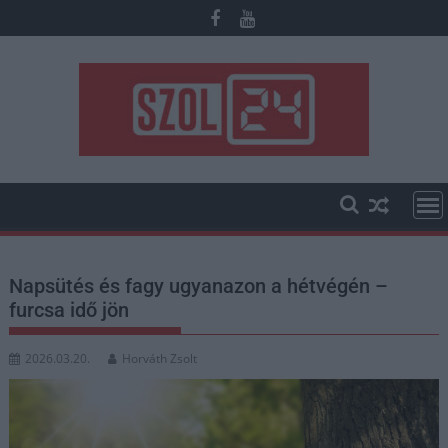
Skip
to
content
Napsütés és fagy ugyanazon a hétvégén –
furcsa idő jön
2026.03.20.
Horváth Zsolt