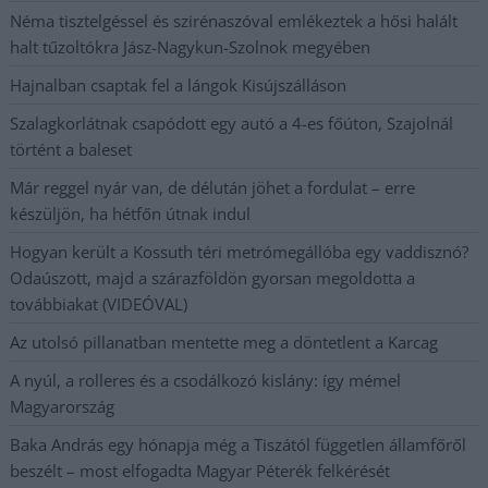
Néma tisztelgéssel és szirénaszóval emlékeztek a hősi halált
halt tűzoltókra Jász-Nagykun-Szolnok megyében
Hajnalban csaptak fel a lángok Kisújszálláson
Szalagkorlátnak csapódott egy autó a 4-es főúton, Szajolnál
történt a baleset
Már reggel nyár van, de délután jöhet a fordulat – erre
készüljön, ha hétfőn útnak indul
Hogyan került a Kossuth téri metrómegállóba egy vaddisznó?
Odaúszott, majd a szárazföldön gyorsan megoldotta a
továbbiakat (VIDEÓVAL)
Az utolsó pillanatban mentette meg a döntetlent a Karcag
A nyúl, a rolleres és a csodálkozó kislány: így mémel
Magyarország
Baka András egy hónapja még a Tiszától független államfőről
beszélt – most elfogadta Magyar Péterék felkérését