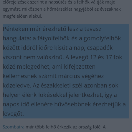
előrejelzések szerint a napsütés és a felhők váltják majd
egymást, miközben a hőmérséklet nagyjából az évszaknak
megfelelően alakul.
Pénteken már érezhető lesz a tavasz
hangulata: a fátyolfelhők és a gomolyfelhők
között időről időre kisüt a nap, csapadék
viszont nem valószínű. A levegő 12 és 17 fok
közé melegedhet, ami kifejezetten
kellemesnek számít március végéhez
közeledve. Az északkeleti szél azonban sok
helyen élénk lökésekkel jelentkezhet, így a
napos idő ellenére hűvösebbnek érezhetjük a
levegőt.
Szombatra
már több felhő érkezik az ország fölé. A