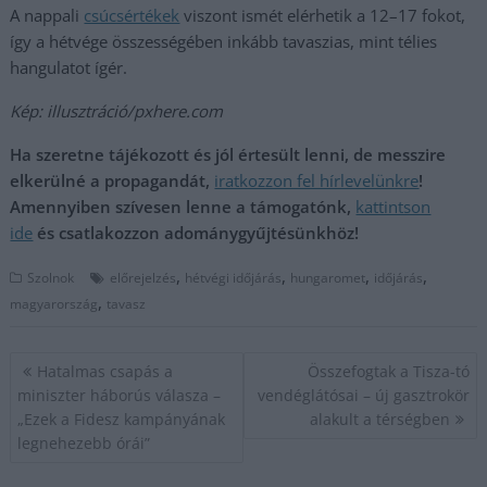
A nappali
csúcsértékek
viszont ismét elérhetik a 12–17 fokot,
így a hétvége összességében inkább tavaszias, mint télies
hangulatot ígér.
Kép: illusztráció/pxhere.com
Ha szeretne tájékozott és jól értesült lenni, de messzire
elkerülné a propagandát,
iratkozzon fel hírlevelünkre
!
Amennyiben szívesen lenne a támogatónk,
kattintson
ide
és csatlakozzon adománygyűjtésünkhöz!
,
,
,
,
Szolnok
előrejelzés
hétvégi időjárás
hungaromet
időjárás
,
magyarország
tavasz
Bejegyzés
Hatalmas csapás a
Összefogtak a Tisza-tó
navigáció
miniszter háborús válasza –
vendéglátósai – új gasztrokör
„Ezek a Fidesz kampányának
alakult a térségben
legnehezebb órái”