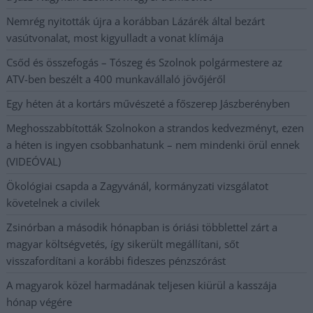
Nemrég nyitották újra a korábban Lázárék által bezárt
vasútvonalat, most kigyulladt a vonat klímája
Csőd és összefogás – Tószeg és Szolnok polgármestere az
ATV-ben beszélt a 400 munkavállaló jövőjéről
Egy héten át a kortárs művészeté a főszerep Jászberényben
Meghosszabbították Szolnokon a strandos kedvezményt, ezen
a héten is ingyen csobbanhatunk – nem mindenki örül ennek
(VIDEÓVAL)
Ökológiai csapda a Zagyvánál, kormányzati vizsgálatot
követelnek a civilek
Zsinórban a második hónapban is óriási többlettel zárt a
magyar költségvetés, így sikerült megállítani, sőt
visszafordítani a korábbi fideszes pénzszórást
A magyarok közel harmadának teljesen kiürül a kasszája
hónap végére