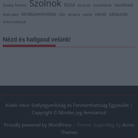
Szolnok
tisza
tiszafüred
Szalay Ferenc
tisza-tó
tiszaföldvár
törökszentmiklós
vonat
választás
tűz
tisza part
vasút
ukrajna
önkormányzat
Nézd és hallgasd velünk!
Kiadó neve: Esélyegyenlőség és Fenntarthatóság Egyesület |
Copyright © Minden jog fenntartva!
Proudly powered by WordPress
|
Theme: SuperMag by
Acme
Themes