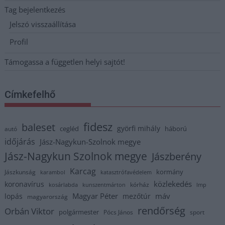
Tag bejelentkezés
Jelszó visszaállítása
Profil
Támogassa a független helyi sajtót!
Címkefelhő
fidesz
baleset
györfi mihály
cegléd
háború
autó
időjárás
Jász-Nagykun-Szolnok megye
Jász-Nagykun Szolnok megye
Jászberény
Karcag
kormány
Jászkunság
karambol
katasztrófavédelem
közlekedés
koronavírus
kórház
kosárlabda
kunszentmárton
lmp
Magyar Péter
máv
lopás
mezőtúr
magyarország
rendőrség
Orbán Viktor
polgármester
Pócs János
sport