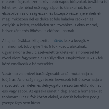
meteorológusok szerint rövidebb napos időszakok továbbra is
lehetnek, de néhol eső vagy zápor is kialakulhat. Ezek
elsősorban az ország északi és középső részein jelenhetnek
meg, miközben dél és délkelet felé haladva csökken az
esélyük. A keleti, északkeleti szél továbbra is aktív marad,
helyenként erős lökések is előfordulhatnak.
A hajnali órákban kifejezetten
hűvös
lesz a levegő. A
minimumok többnyire 1 és 6 fok között alakulnak,
ugyanakkor a derült, szélvédett területeken a hőmérséklet
rövid időre fagypont alá is süllyedhet. Napközben 10–15 fok
közé emelkedik a hőmérséklet.
Vasárnap valamivel barátságosabb arcát mutathatja az
időjárás. Az ország nagy részén kevesebb felhő zavarhatja a
napsütést, bár délen és délnyugaton elszórtan előfordulhat
eső vagy zápor. Az éjszaka ismét hideg lehet: a hőmérséklet
többnyire 0 és 6 fok között alakul, a derült helyeken pedig
gyenge fagy sem kizárt.