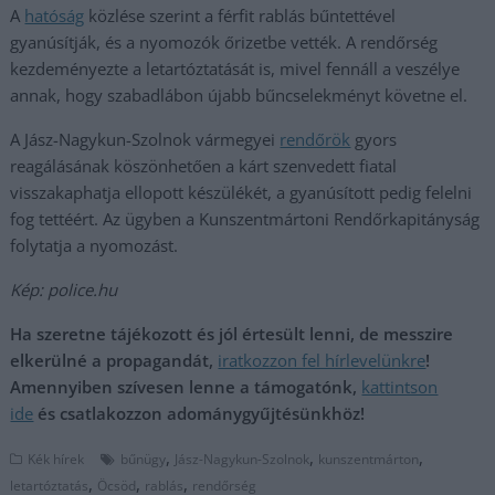
A
hatóság
közlése szerint a férfit rablás bűntettével
gyanúsítják, és a nyomozók őrizetbe vették. A rendőrség
kezdeményezte a letartóztatását is, mivel fennáll a veszélye
annak, hogy szabadlábon újabb bűncselekményt követne el.
A Jász-Nagykun-Szolnok vármegyei
rendőrök
gyors
reagálásának köszönhetően a kárt szenvedett fiatal
visszakaphatja ellopott készülékét, a gyanúsított pedig felelni
fog tettéért. Az ügyben a Kunszentmártoni Rendőrkapitányság
folytatja a nyomozást.
Kép: police.hu
Ha szeretne tájékozott és jól értesült lenni, de messzire
elkerülné a propagandát,
iratkozzon fel hírlevelünkre
!
Amennyiben szívesen lenne a támogatónk,
kattintson
ide
és csatlakozzon adománygyűjtésünkhöz!
,
,
,
Kék hírek
bűnügy
Jász-Nagykun-Szolnok
kunszentmárton
,
,
,
letartóztatás
Öcsöd
rablás
rendőrség