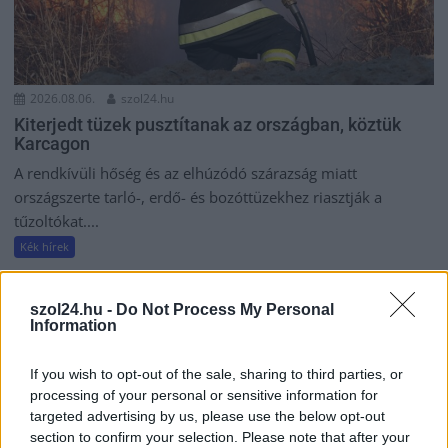
2026.08.06.
szol24.hu
Kiterjedt tüzek pusztítanak az országban, köztük
Karcagon
A rendkívüli hőség és az elhúzódó szárazság miatt
országszerte tarló-, erdő- és bozóttüzekhez riasztják a
tűzoltókat....
Kék hírek
szol24.hu -
Do Not Process My Personal
Information
If you wish to opt-out of the sale, sharing to third parties, or
processing of your personal or sensitive information for
targeted advertising by us, please use the below opt-out
section to confirm your selection. Please note that after your