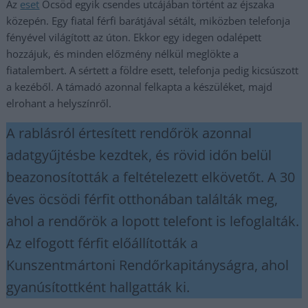
Az
eset
Öcsöd egyik csendes utcájában történt az éjszaka
közepén. Egy fiatal férfi barátjával sétált, miközben telefonja
fényével világított az úton. Ekkor egy idegen odalépett
hozzájuk, és minden előzmény nélkül meglökte a
fiatalembert. A sértett a földre esett, telefonja pedig kicsúszott
a kezéből. A támadó azonnal felkapta a készüléket, majd
elrohant a helyszínről.
A rablásról értesített rendőrök azonnal
adatgyűjtésbe kezdtek, és rövid időn belül
beazonosították a feltételezett elkövetőt. A 30
éves öcsödi férfit otthonában találták meg,
ahol a rendőrök a lopott telefont is lefoglalták.
Az elfogott férfit előállították a
Kunszentmártoni Rendőrkapitányságra, ahol
gyanúsítottként hallgatták ki.