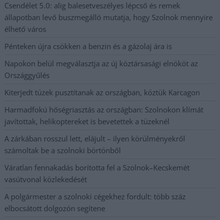
Csendélet 5.0: alig balesetveszélyes lépcső és remek
állapotban levő buszmegálló mutatja, hogy Szolnok mennyire
élhető város
Pénteken újra csökken a benzin és a gázolaj ára is
Napokon belül megválasztja az új köztársasági elnököt az
Országgyűlés
Kiterjedt tüzek pusztítanak az országban, köztük Karcagon
Harmadfokú hőségriasztás az országban: Szolnokon klímát
javítottak, helikoptereket is bevetettek a tüzeknél
A zárkában rosszul lett, elájult – ilyen körülményekről
számoltak be a szolnoki börtönből
Váratlan fennakadás borította fel a Szolnok–Kecskemét
vasútvonal közlekedését
A polgármester a szolnoki cégekhez fordult: több száz
elbocsátott dolgozón segítene