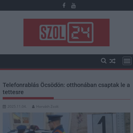
Skip
to
content
Telefonrablás Öcsödön: otthonában csaptak le a
tettesre
2025.11.04.
Horváth Zsolt