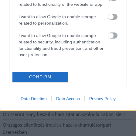
A SZOL24 legfrissebb 24 cikke
related to functionality of the website or app.
I want to allow Google to enable storage
Problémák egész Jász-Nagykun-Szolnok megyében: egyre
related to personalization.
több otthoni kútból fogy ki a víz
I want to allow Google to enable storage
Már magasabb szinten is nyomoznak Szijjártó
related to security, including authentication
büntetőügyében, vesztegetés miatt 3 év letöltendőt kaphat és
functionality and fraud prevention, and other
ez csak az egyik botrány
user protection.
Szolnokon egy kulcsfontosságú körforgalmat részlegesen
lezárnak a napokban, a közlekedés az átlagost is meghaladó
CONFIRM
mértékben lebénul
Elromlott a biztosítóberendezés a ceglédi vasútvonalon,
alapos késések alakultak ki a menetrendhez képest,
Data Deletion
Data Access
Privacy Policy
kimaradás is előfordult
Ön szerint hogy készül a hamisítatlan szolnoki habos isler?
Országos ellenőrzés indult a hazai akkumulátoripari
üzemekben