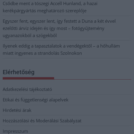
Csődbe ment a tószegi Accell Hunland, a hazai
kerékpárgyártás meghatározó szereplője
Egyszer fent, egyszer lent, így festett a Duna a két évvel
ezelőtti árvíz idején és így most – fotógyűjtemény
ugyanazokból a szögekből
Ilyenek eddig a tapasztalatok a vendégektől – a hőhullám
miatt ingyenes a strandolás Szolnokon
Elérhetőség
Adatkezelési tájékoztató
Etikai és függetlenségi alapelvek
Hirdetési árak
Hozzászólási és Moderálási Szabályzat
Impresszum