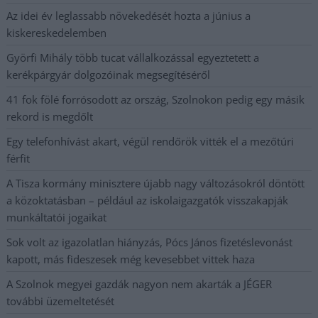
Az idei év leglassabb növekedését hozta a június a
kiskereskedelemben
Györfi Mihály több tucat vállalkozással egyeztetett a
kerékpárgyár dolgozóinak megsegítéséről
41 fok fölé forrósodott az ország, Szolnokon pedig egy másik
rekord is megdőlt
Egy telefonhívást akart, végül rendőrök vitték el a mezőtúri
férfit
A Tisza kormány minisztere újabb nagy változásokról döntött
a közoktatásban – például az iskolaigazgatók visszakapják
munkáltatói jogaikat
Sok volt az igazolatlan hiányzás, Pócs János fizetéslevonást
kapott, más fideszesek még kevesebbet vittek haza
A Szolnok megyei gazdák nagyon nem akarták a JÉGER
további üzemeltetését