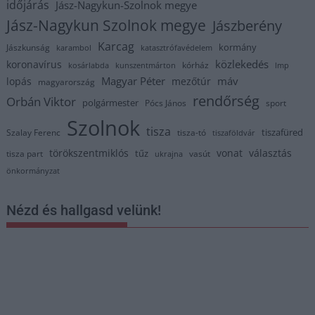
időjárás
Jász-Nagykun-Szolnok megye
Jász-Nagykun Szolnok megye
Jászberény
Karcag
kormány
Jászkunság
karambol
katasztrófavédelem
közlekedés
koronavírus
kórház
kosárlabda
kunszentmárton
lmp
Magyar Péter
máv
lopás
mezőtúr
magyarország
rendőrség
Orbán Viktor
polgármester
Pócs János
sport
Szolnok
tisza
tiszafüred
Szalay Ferenc
tisza-tó
tiszaföldvár
törökszentmiklós
vonat
választás
tűz
tisza part
vasút
ukrajna
önkormányzat
Nézd és hallgasd velünk!