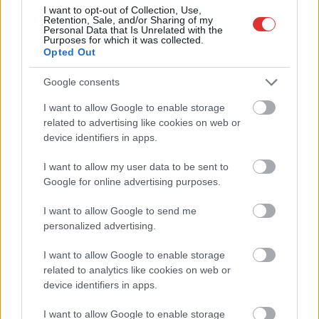
I want to opt-out of Collection, Use,
Retention, Sale, and/or Sharing of my
Personal Data that Is Unrelated with the
Purposes for which it was collected.
Opted Out
Google consents
I want to allow Google to enable storage
Hírlevél feliratkozás
related to advertising like cookies on web or
device identifiers in apps.
Adja meg keresztnevét:
Adja
I want to allow my user data to be sent to
meg e-mail címét:
Google for online advertising purposes.
Megismertem és elfogadom a
GDPR-szabályzat
ot
I want to allow Google to send me
personalized advertising.
Nem szeretne lemaradni semmiről? Csak egy kattintás, és hírlevelünk a
I want to allow Google to enable storage
legfrissebb információkkal és exkluzív tartalmakkal hétről hétre
related to analytics like cookies on web or
postaládájába érkezik!
device identifiers in apps.
I want to allow Google to enable storage