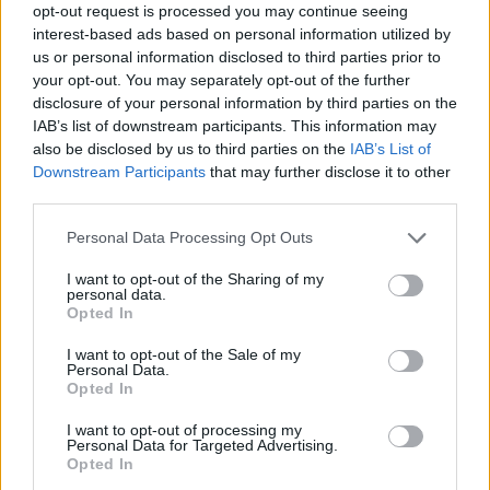
opt-out request is processed you may continue seeing
interest-based ads based on personal information utilized by
us or personal information disclosed to third parties prior to
your opt-out. You may separately opt-out of the further
disclosure of your personal information by third parties on the
2026.08.05.
Horváth Zsolt
IAB’s list of downstream participants. This information may
also be disclosed by us to third parties on the
IAB’s List of
Hatalmas lángok csaptak fel Szolnokon
Downstream Participants
that may further disclose it to other
Nem indult nyugodtan a szerda reggel Szolnokon, ugyanis
third parties.
egy nagy kiterjedésű tűzeset miatt több egységnek is...
Please note that this website/app uses one or more Google
Personal Data Processing Opt Outs
Kék hírek
services and may gather and store information including but
not limited to your visit or usage behaviour. You may click to
I want to opt-out of the Sharing of my
personal data.
grant or deny consent to Google and its third-party tags to
Opted In
use your data for below specified purposes in below Google
consent section.
I want to opt-out of the Sale of my
Personal Data.
Opted In
I want to opt-out of processing my
Personal Data for Targeted Advertising.
Opted In