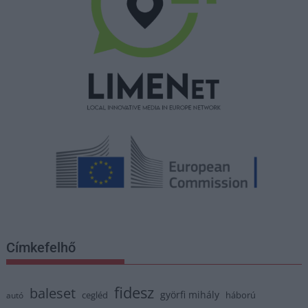
Címkefelhő
fidesz
baleset
györfi mihály
cegléd
háború
autó