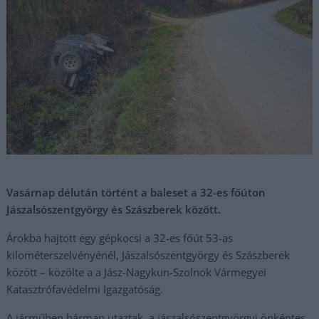
Vasárnap délután történt a baleset a 32-es főúton
Jászalsószentgyörgy és Szászberek között.
Árokba hajtott egy gépkocsi a 32-es főút 53-as
kilométerszelvényénél, Jászalsószentgyörgy és Szászberek
között – közölte a a Jász-Nagykun-Szolnok Vármegyei
Katasztrófavédelmi Igazgatóság.
A járműben hárman utaztak, a jászalsószentgyörgyi önkéntes