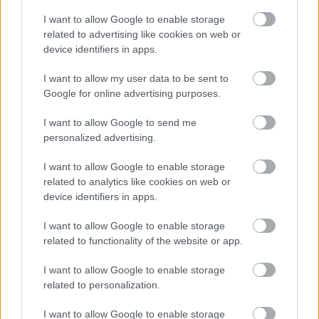
Adja meg keresztnevét:
Adja
I want to allow Google to enable storage
meg e-mail címét:
related to advertising like cookies on web or
Megismertem és elfogadom a
GDPR-szabályzat
ot
device identifiers in apps.
I want to allow my user data to be sent to
Google for online advertising purposes.
Nem szeretne lemaradni semmiről? Csak egy kattintás, és hírlevelünk a
legfrissebb információkkal és exkluzív tartalmakkal hétről hétre
I want to allow Google to send me
personalized advertising.
postaládájába érkezik!
I want to allow Google to enable storage
related to analytics like cookies on web or
A SZOL24 legfrissebb 24 cikke
device identifiers in apps.
I want to allow Google to enable storage
Baka András egy hónapja még a Tiszától független államfőről
related to functionality of the website or app.
beszélt – most elfogadta Magyar Péterék felkérését
Drágább lett Magyarország, de vajon jobb is? – kemény kritika
I want to allow Google to enable storage
related to personalization.
a hazai turizmusról
A Tisza Párt Dr. Baka Andrást jelöli köztársasági elnöknek
I want to allow Google to enable storage