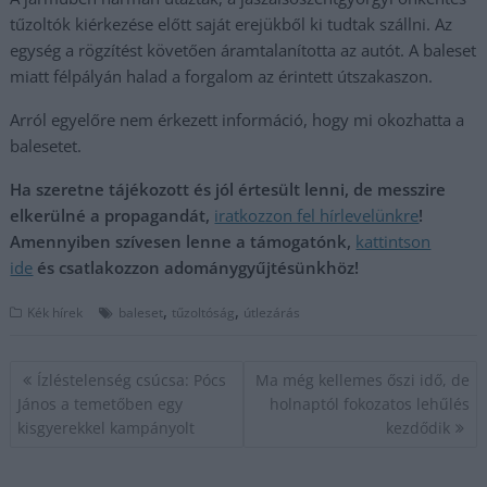
tűzoltók kiérkezése előtt saját erejükből ki tudtak szállni. Az
egység a rögzítést követően áramtalanította az autót. A baleset
miatt félpályán halad a forgalom az érintett útszakaszon.
Arról egyelőre nem érkezett információ, hogy mi okozhatta a
balesetet.
Ha szeretne tájékozott és jól értesült lenni, de messzire
elkerülné a propagandát,
iratkozzon fel hírlevelünkre
!
Amennyiben szívesen lenne a támogatónk,
kattintson
ide
és csatlakozzon adománygyűjtésünkhöz!
,
,
Kék hírek
baleset
tűzoltóság
útlezárás
Bejegyzés
Ízléstelenség csúcsa: Pócs
Ma még kellemes őszi idő, de
navigáció
János a temetőben egy
holnaptól fokozatos lehűlés
kisgyerekkel kampányolt
kezdődik