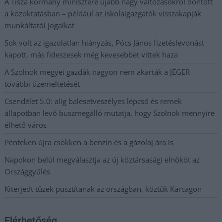
A Tisza kormány minisztere újabb nagy változásokról döntött
a közoktatásban – például az iskolaigazgatók visszakapják
munkáltatói jogaikat
Sok volt az igazolatlan hiányzás, Pócs János fizetéslevonást
kapott, más fideszesek még kevesebbet vittek haza
A Szolnok megyei gazdák nagyon nem akarták a JÉGER
további üzemeltetését
Csendélet 5.0: alig balesetveszélyes lépcső és remek
állapotban levő buszmegálló mutatja, hogy Szolnok mennyire
élhető város
Pénteken újra csökken a benzin és a gázolaj ára is
Napokon belül megválasztja az új köztársasági elnököt az
Országgyűlés
Kiterjedt tüzek pusztítanak az országban, köztük Karcagon
Elérhetőség