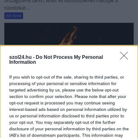
országszerte tarló-, erdő- és bozóttüzekhez riasztják a
tűzoltókat....
Kék hírek
szol24.hu -
Do Not Process My Personal
Information
If you wish to opt-out of the sale, sharing to third parties, or
processing of your personal or sensitive information for
targeted advertising by us, please use the below opt-out
section to confirm your selection. Please note that after your
opt-out request is processed you may continue seeing
interest-based ads based on personal information utilized by
2026.08.05.
Horváth Zsolt
us or personal information disclosed to third parties prior to
Hatalmas lángok csaptak fel Szolnokon
your opt-out. You may separately opt-out of the further
disclosure of your personal information by third parties on the
Nem indult nyugodtan a szerda reggel Szolnokon, ugyanis
IAB’s list of downstream participants. This information may
egy nagy kiterjedésű tűzeset miatt több egységnek is...