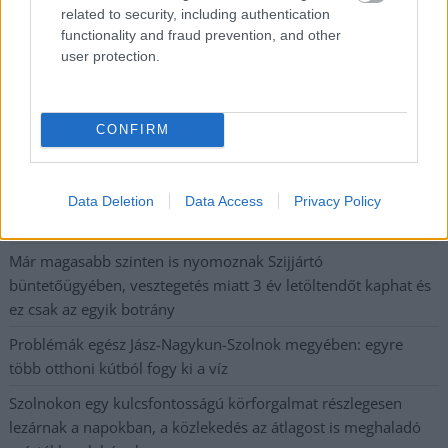
related to security, including authentication
Óriási, több mint két méteres harcsát fogott a Tiszán a 13 éves
functionality and fraud prevention, and other
fiú (VIDEÓVAL)
user protection.
Hétfőn kezdik, csütörtökön végeznek – lezárás miatt
fennakadásokra és pótlóbuszos közlekedésre számítsunk az
egyik Jász-Nagykun-Szolnok megyei vasútvonalon
CONFIRM
Visszaszámlálás indul: -1, 0, Sziget!
Magyarország jobban látszik közelről – heti médiaszemle a
Data Deletion
Data Access
Privacy Policy
független helyi sajtóból
Már magasabb szinten is nyomoznak Szijjártó
büntetőügyében, vesztegetés miatt 3 év letöltendőt kaphat és
ez csak az egyik botrány
Problémák egész Jász-Nagykun-Szolnok megyében: egyre
több otthoni kútból fogy ki a víz
Szolnokon egy kulcsfontosságú körforgalmat részlegesen
lezárnak a napokban, a közlekedés az átlagost is meghaladó