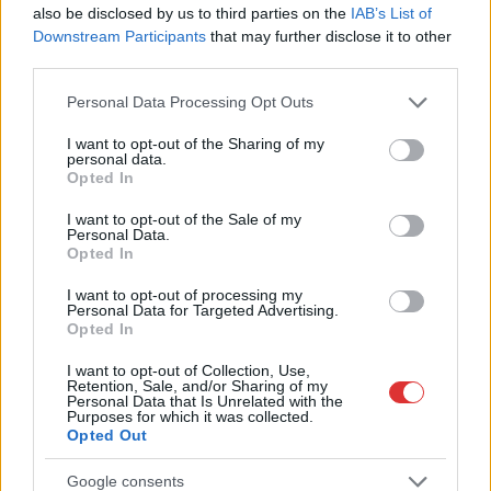
also be disclosed by us to third parties on the
IAB’s List of
Kék hírek
Downstream Participants
that may further disclose it to other
third parties.
Please note that this website/app uses one or more Google
Personal Data Processing Opt Outs
services and may gather and store information including but
not limited to your visit or usage behaviour. You may click to
I want to opt-out of the Sharing of my
personal data.
grant or deny consent to Google and its third-party tags to
Opted In
use your data for below specified purposes in below Google
consent section.
I want to opt-out of the Sale of my
Personal Data.
Opted In
I want to opt-out of processing my
Personal Data for Targeted Advertising.
Opted In
I want to opt-out of Collection, Use,
Retention, Sale, and/or Sharing of my
Personal Data that Is Unrelated with the
Purposes for which it was collected.
Opted Out
Hírlevél feliratkozás
Google consents