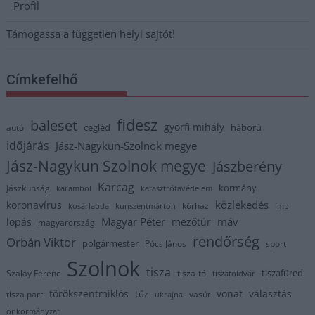
Profil
Támogassa a független helyi sajtót!
Címkefelhő
fidesz
baleset
györfi mihály
cegléd
háború
autó
időjárás
Jász-Nagykun-Szolnok megye
Jász-Nagykun Szolnok megye
Jászberény
Karcag
kormány
Jászkunság
karambol
katasztrófavédelem
közlekedés
koronavírus
kórház
kosárlabda
kunszentmárton
lmp
Magyar Péter
máv
lopás
mezőtúr
magyarország
rendőrség
Orbán Viktor
polgármester
Pócs János
sport
Szolnok
tisza
tiszafüred
Szalay Ferenc
tisza-tó
tiszaföldvár
törökszentmiklós
vonat
választás
tűz
tisza part
vasút
ukrajna
önkormányzat