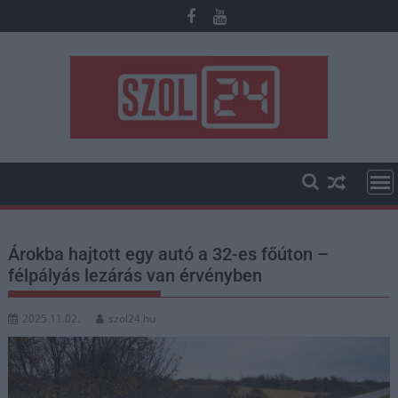
Skip
to
content
Árokba hajtott egy autó a 32-es főúton –
félpályás lezárás van érvényben
2025.11.02.
szol24.hu