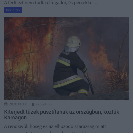
A férfi ezt nem tudta elfogadni, és percekkel...
Kék hírek
2026.08.06.
szol24.hu
Kiterjedt tüzek pusztítanak az országban, köztük
Karcagon
A rendkívüli hőség és az elhúzódó szárazság miatt