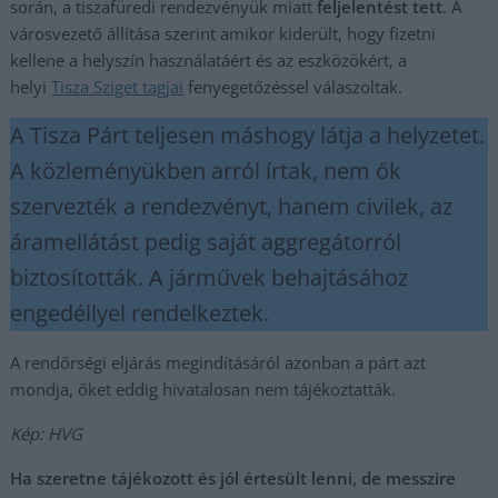
során, a tiszafüredi rendezvényük miatt
feljelentést tett
. A
városvezető állítása szerint amikor kiderült, hogy fizetni
kellene a helyszín használatáért és az eszközökért, a
helyi
Tisza Sziget tagjai
fenyegetőzéssel válaszoltak.
A Tisza Párt teljesen máshogy látja a helyzetet.
A közleményükben arról írtak, nem ők
szervezték a rendezvényt, hanem civilek, az
áramellátást pedig saját aggregátorról
biztosították. A járművek behajtásához
engedéllyel rendelkeztek.
A rendőrségi eljárás megindításáról azonban a párt azt
mondja, őket eddig hivatalosan nem tájékoztatták.
Kép: HVG
Ha szeretne tájékozott és jól értesült lenni, de messzire