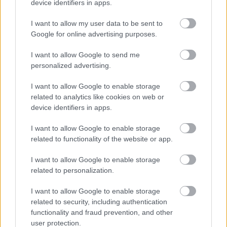
device identifiers in apps.
I want to allow my user data to be sent to
Google for online advertising purposes.
I want to allow Google to send me
personalized advertising.
I want to allow Google to enable storage
related to analytics like cookies on web or
device identifiers in apps.
I want to allow Google to enable storage
related to functionality of the website or app.
I want to allow Google to enable storage
Hírlevél feliratkozás
related to personalization.
I want to allow Google to enable storage
Adja meg keresztnevét:
Adja
related to security, including authentication
meg e-mail címét:
functionality and fraud prevention, and other
Megismertem és elfogadom a
GDPR-szabályzat
ot
user protection.