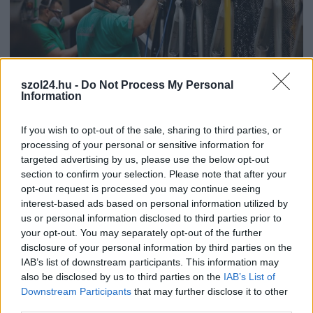
szol24.hu -
Do Not Process My Personal
Information
If you wish to opt-out of the sale, sharing to third parties, or
processing of your personal or sensitive information for
2026.08.06.
Fazekas Adrián
targeted advertising by us, please use the below opt-out
Csődbe ment a tószegi Accell Hunland, a hazai
section to confirm your selection. Please note that after your
kerékpárgyártás meghatározó szereplője
opt-out request is processed you may continue seeing
interest-based ads based on personal information utilized by
Leállt a termelés a tószegi üzemben, miközben a holland
us or personal information disclosed to third parties prior to
anyavállalat fizetési haladékot kért. Az európai
your opt-out. You may separately opt-out of the further
kerékpáripar...
disclosure of your personal information by third parties on the
JNSZ megyei hírek
IAB’s list of downstream participants. This information may
also be disclosed by us to third parties on the
IAB’s List of
Downstream Participants
that may further disclose it to other
third parties.