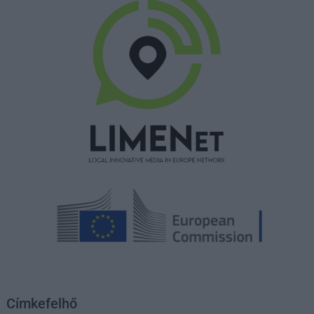
Címkefelhő