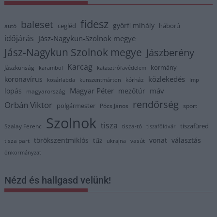
fidesz
baleset
györfi mihály
cegléd
háború
autó
időjárás
Jász-Nagykun-Szolnok megye
Jász-Nagykun Szolnok megye
Jászberény
Karcag
kormány
Jászkunság
karambol
katasztrófavédelem
közlekedés
koronavírus
kórház
kosárlabda
kunszentmárton
lmp
Magyar Péter
máv
lopás
mezőtúr
magyarország
rendőrség
Orbán Viktor
polgármester
Pócs János
sport
Szolnok
tisza
tiszafüred
Szalay Ferenc
tisza-tó
tiszaföldvár
törökszentmiklós
vonat
választás
tűz
tisza part
vasút
ukrajna
önkormányzat
Nézd és hallgasd velünk!