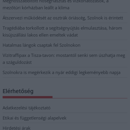
Meghosszabbított hőségriasztás és vízkorlátozások, a
mezőtúri kórházban leállt a klíma
Átszervezi működését az osztrák óriáscég, Szolnok is érintett
Tragédiába torkollott a segítségnyújtás elmulasztása, három
kisújszállási lakos ellen emeltek vádat
Hatalmas lángok csaptak fel Szolnokon
Vízitraffipax a Tisza-tavon: mostantól senki sem úszhatja meg
a száguldozást
Szolnokra is megérkezik a nyár eddigi legkeményebb napja
Elérhetőség
Adatkezelési tájékoztató
Etikai és függetlenségi alapelvek
Hirdetési árak