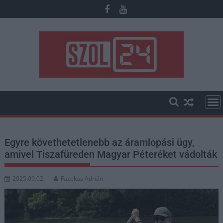
Skip
to
content
Egyre követhetetlenebb az áramlopási ügy,
amivel Tiszafüreden Magyar Péteréket vádolták
2025.09.02.
Fazekas Adrián