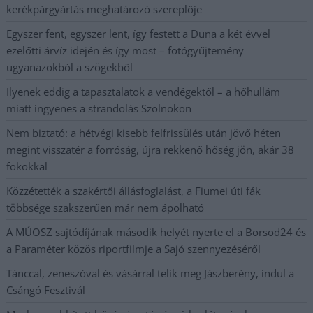
kerékpárgyártás meghatározó szereplője
Egyszer fent, egyszer lent, így festett a Duna a két évvel
ezelőtti árvíz idején és így most – fotógyűjtemény
ugyanazokból a szögekből
Ilyenek eddig a tapasztalatok a vendégektől – a hőhullám
miatt ingyenes a strandolás Szolnokon
Nem biztató: a hétvégi kisebb felfrissülés után jövő héten
megint visszatér a forróság, újra rekkenő hőség jön, akár 38
fokokkal
Közzétették a szakértői állásfoglalást, a Fiumei úti fák
többsége szakszerűen már nem ápolható
A MÚOSZ sajtódíjának második helyét nyerte el a Borsod24 és
a Paraméter közös riportfilmje a Sajó szennyezéséről
Tánccal, zeneszóval és vásárral telik meg Jászberény, indul a
Csángó Fesztivál