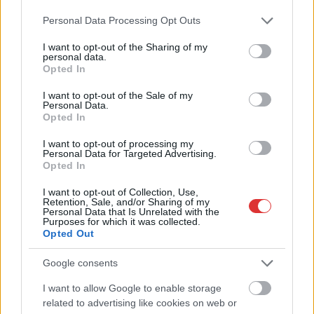
Please note that this website/app uses one or more Google
Personal Data Processing Opt Outs
services and may gather and store information including but
not limited to your visit or usage behaviour. You may click to
I want to opt-out of the Sharing of my
personal data.
grant or deny consent to Google and its third-party tags to
Opted In
use your data for below specified purposes in below Google
consent section.
I want to opt-out of the Sale of my
Personal Data.
Opted In
I want to opt-out of processing my
Personal Data for Targeted Advertising.
Opted In
2026.08.05.
szol24.hu
Tánccal, zeneszóval és vásárral telik meg
I want to opt-out of Collection, Use,
Jászberény, indul a Csángó Fesztivál
Retention, Sale, and/or Sharing of my
Personal Data that Is Unrelated with the
Ismét a Kárpát-medencei folklór és a hagyományőrzés
Purposes for which it was collected.
Opted Out
központjává válik Jászberény, ma indul a XXXIV. Csángó
Fesztivált....
Google consents
JNSZ megyei hírek
I want to allow Google to enable storage
related to advertising like cookies on web or