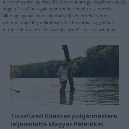
A kormánypárti lap
értesülései szerint az ügy alapját az képezi,
hogy a Tisza Párt egyik nyári rendezvényén a szervezők
állítólag egy nyilvános illemhelyről vételeztek áramot,
valamint engedély nélkül hajtottak be autóval egy védett
természeti területre. Az esetről a Szol24-en is olvashattak: