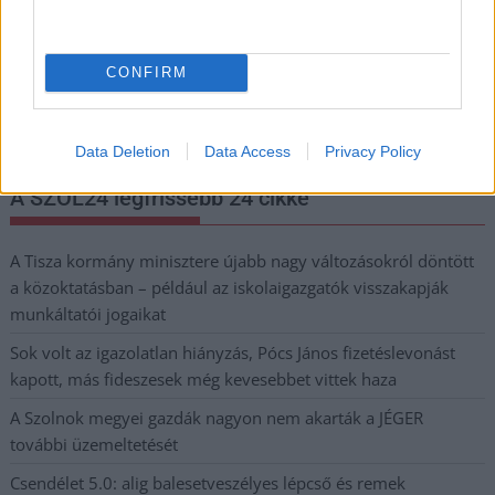
Nem szeretne lemaradni semmiről? Csak egy kattintás, és hírlevelünk a
CONFIRM
legfrissebb információkkal és exkluzív tartalmakkal hétről hétre
postaládájába érkezik!
Data Deletion
Data Access
Privacy Policy
A SZOL24 legfrissebb 24 cikke
A Tisza kormány minisztere újabb nagy változásokról döntött
a közoktatásban – például az iskolaigazgatók visszakapják
munkáltatói jogaikat
Sok volt az igazolatlan hiányzás, Pócs János fizetéslevonást
kapott, más fideszesek még kevesebbet vittek haza
A Szolnok megyei gazdák nagyon nem akarták a JÉGER
további üzemeltetését
Csendélet 5.0: alig balesetveszélyes lépcső és remek