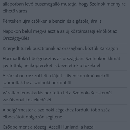
állapotban levő buszmegálló mutatja, hogy Szolnok mennyire
élhető város
Pénteken újra csökken a benzin és a gázolaj ára is
Napokon belül megválasztja az új köztársasági elnököt az
Országgyűlés
Kiterjedt tüzek pusztítanak az országban, köztük Karcagon
Harmadfokú hőségriasztás az országban: Szolnokon klímát
javítottak, helikoptereket is bevetettek a tüzeknél
A zárkában rosszul lett, elájult – ilyen körülményekről
számoltak be a szolnoki börtönből
Váratlan fennakadás borította fel a Szolnok–Kecskemét
vasútvonal közlekedését
A polgármester a szolnoki cégekhez fordult: több száz
elbocsátott dolgozón segítene
Csődbe ment a tószegi Accell Hunland, a hazai