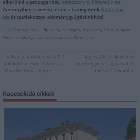
elkerülné a propagandát,
iratkozzon fel hírlevelünkre
!
Amennyiben szívesen lenne a támogatónk,
kattintson
ide
és csatlakozzon adománygyűjtésünkhöz!
,
,
,
,
JNSZ megyei hírek
áram
áramlopás
feljelentés
fidesz
Magyar
,
,
,
,
Péter
rendőrség
tisza part
tiszafüred
Újvári imre
Bejegyzés
Ilyen állapotban várja 315
Így fogták el a kegyetlen
navigáció
millióért az érdeklődőket az
gyermekgyilkossággal vádolt
Onix Üzletház – Képek
miskei J. Dávidot
Kapcsolódó cikkek