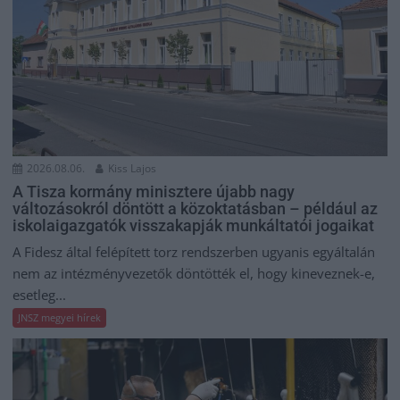
2026.08.06.
Kiss Lajos
A Tisza kormány minisztere újabb nagy
változásokról döntött a közoktatásban – például az
iskolaigazgatók visszakapják munkáltatói jogaikat
A Fidesz által felépített torz rendszerben ugyanis egyáltalán
nem az intézményvezetők döntötték el, hogy kineveznek-e,
esetleg...
JNSZ megyei hírek