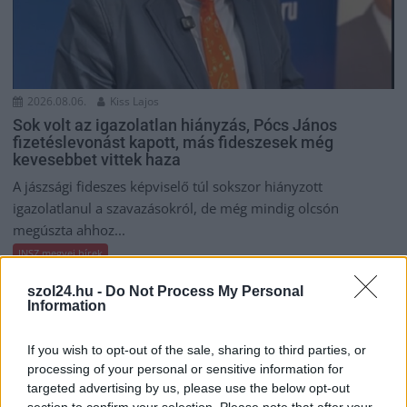
2026.08.06.
Kiss Lajos
Sok volt az igazolatlan hiányzás, Pócs János
fizetéslevonást kapott, más fideszesek még
kevesebbet vittek haza
A jászsági fideszes képviselő túl sokszor hiányzott
igazolatlanul a szavazásokról, de még mindig olcsón
megúszta ahhoz...
JNSZ megyei hírek
szol24.hu -
Do Not Process My Personal
Information
If you wish to opt-out of the sale, sharing to third parties, or
processing of your personal or sensitive information for
targeted advertising by us, please use the below opt-out