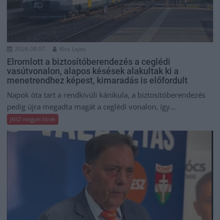
2026.08.07.
Kiss Lajos
Elromlott a biztosítóberendezés a ceglédi
vasútvonalon, alapos késések alakultak ki a
menetrendhez képest, kimaradás is előfordult
Napok óta tart a rendkívüli kánikula, a biztosítóberendezés
pedig újra megadta magát a ceglédi vonalon, így...
JNSZ megyei hírek