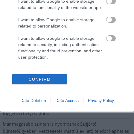
I want to allow Google to enable storage
postaládájába érkezik!
related to functionality of the website or app.
I want to allow Google to enable storage
A SZOL24 legfrissebb 24 cikke
related to personalization.
I want to allow Google to enable storage
A Tisza Párt Dr. Baka Andrást jelöli köztársasági elnöknek
related to security, including authentication
functionality and fraud prevention, and other
Óriási, több mint két méteres harcsát fogott a Tiszán a 13 éves
user protection.
fiú (VIDEÓVAL)
Hétfőn kezdik, csütörtökön végeznek – lezárás miatt
fennakadásokra és pótlóbuszos közlekedésre számítsunk az
CONFIRM
egyik Jász-Nagykun-Szolnok megyei vasútvonalon
Visszaszámlálás indul: -1, 0, Sziget!
Data Deletion
Data Access
Privacy Policy
Magyarország jobban látszik közelről – heti médiaszemle a
független helyi sajtóból
Már magasabb szinten is nyomoznak Szijjártó
büntetőügyében, vesztegetés miatt 3 év letöltendőt kaphat és