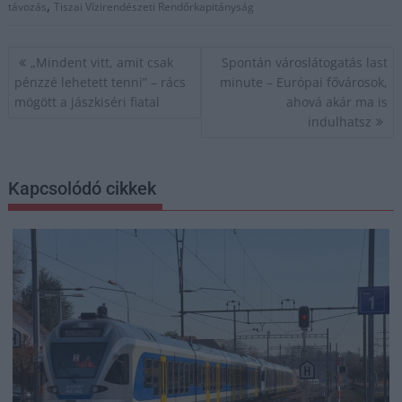
,
távozás
Tiszai Vízirendészeti Rendőrkapitányság
Bejegyzés
„Mindent vitt, amit csak
Spontán városlátogatás last
navigáció
pénzzé lehetett tenni” – rács
minute – Európai fővárosok,
mögött a jászkiséri fiatal
ahová akár ma is
indulhatsz
Kapcsolódó cikkek