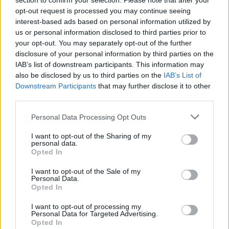
section to confirm your selection. Please note that after your
opt-out request is processed you may continue seeing
interest-based ads based on personal information utilized by
us or personal information disclosed to third parties prior to
your opt-out. You may separately opt-out of the further
disclosure of your personal information by third parties on the
IAB’s list of downstream participants. This information may
2026.08.06.
Fazekas Adrián
also be disclosed by us to third parties on the
IAB’s List of
Downstream Participants
that may further disclose it to other
A Szolnok megyei gazdák nagyon nem akarták a
third parties.
JÉGER további üzemeltetését
Ahogy korábban már írtunk róla, megyei szinten
Please note that this website/app uses one or more Google
Personal Data Processing Opt Outs
alkalmazkodik a gazdálkodók döntéséhez az
services and may gather and store information including but
not limited to your visit or usage behaviour. You may click to
I want to opt-out of the Sharing of my
Agrárminisztérium és a Nemzeti...
personal data.
grant or deny consent to Google and its third-party tags to
JNSZ megyei hírek
Opted In
use your data for below specified purposes in below Google
consent section.
I want to opt-out of the Sale of my
Personal Data.
Opted In
I want to opt-out of processing my
Personal Data for Targeted Advertising.
Opted In