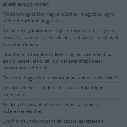
ez csak az egyik botrány
Problémák egész Jász-Nagykun-Szolnok megyében: egyre
több otthoni kútból fogy ki a víz
Szolnokon egy kulcsfontosságú körforgalmat részlegesen
lezárnak a napokban, a közlekedés az átlagost is meghaladó
mértékben lebénul
Elromlott a biztosítóberendezés a ceglédi vasútvonalon,
alapos késések alakultak ki a menetrendhez képest,
kimaradás is előfordult
Ön szerint hogy készül a hamisítatlan szolnoki habos isler?
Országos ellenőrzés indult a hazai akkumulátoripari
üzemekben
Az idei év leglassabb növekedését hozta a június a
kiskereskedelemben
Györfi Mihály több tucat vállalkozással egyeztetett a