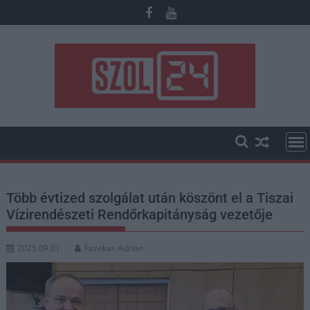
Skip
to
content
Több évtized szolgálat után köszönt el a Tiszai
Vízirendészeti Rendőrkapitányság vezetője
2025.09.01.
Fazekas Adrián