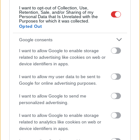
I want to opt-out of Collection, Use,
Retention, Sale, and/or Sharing of my
Personal Data that Is Unrelated with the
Purposes for which it was collected.
Opted Out
Google consents
I want to allow Google to enable storage
related to advertising like cookies on web or
device identifiers in apps.
Hírlevél feliratkozás
I want to allow my user data to be sent to
Google for online advertising purposes.
Adja meg keresztnevét:
Adja
I want to allow Google to send me
meg e-mail címét:
personalized advertising.
Megismertem és elfogadom a
GDPR-szabályzat
ot
I want to allow Google to enable storage
related to analytics like cookies on web or
device identifiers in apps.
Nem szeretne lemaradni semmiről? Csak egy kattintás, és hírlevelünk a
legfrissebb információkkal és exkluzív tartalmakkal hétről hétre