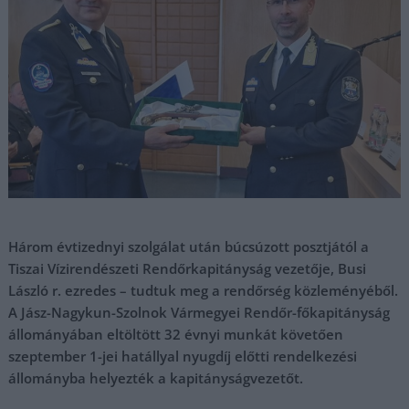
Három évtizednyi szolgálat után búcsúzott posztjától a
Tiszai Vízirendészeti Rendőrkapitányság vezetője, Busi
László r. ezredes – tudtuk meg a rendőrség közleményéből.
A Jász-Nagykun-Szolnok Vármegyei Rendőr-főkapitányság
állományában eltöltött 32 évnyi munkát követően
szeptember 1-jei hatállyal nyugdíj előtti rendelkezési
állományba helyezték a kapitányságvezetőt.