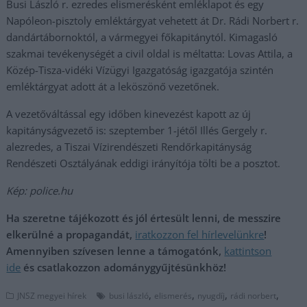
Busi László r. ezredes elismerésként emléklapot és egy
Napóleon-pisztoly emléktárgyat vehetett át Dr. Rádi Norbert r.
dandártábornoktól, a vármegyei főkapitánytól. Kimagasló
szakmai tevékenységét a civil oldal is méltatta: Lovas Attila, a
Közép-Tisza-vidéki Vízügyi Igazgatóság igazgatója szintén
emléktárgyat adott át a leköszönő vezetőnek.
A vezetőváltással egy időben kinevezést kapott az új
kapitányságvezető is: szeptember 1-jétől Illés Gergely r.
alezredes, a Tiszai Vízirendészeti Rendőrkapitányság
Rendészeti Osztályának eddigi irányítója tölti be a posztot.
Kép: police.hu
Ha szeretne tájékozott és jól értesült lenni, de messzire
elkerülné a propagandát,
iratkozzon fel hírlevelünkre
!
Amennyiben szívesen lenne a támogatónk,
kattintson
ide
és csatlakozzon adománygyűjtésünkhöz!
,
,
,
,
JNSZ megyei hírek
busi lászló
elismerés
nyugdíj
rádi norbert