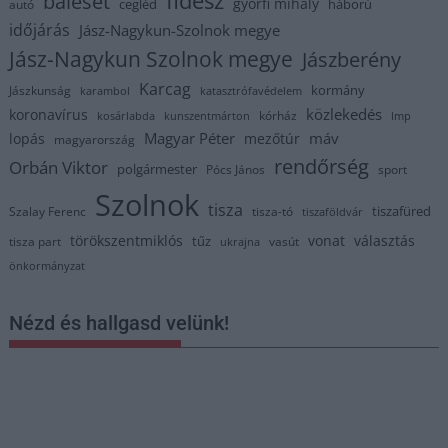
fidesz
baleset
györfi mihály
cegléd
háború
autó
időjárás
Jász-Nagykun-Szolnok megye
Jász-Nagykun Szolnok megye
Jászberény
Karcag
kormány
Jászkunság
karambol
katasztrófavédelem
közlekedés
koronavírus
kórház
kosárlabda
kunszentmárton
lmp
Magyar Péter
máv
lopás
mezőtúr
magyarország
rendőrség
Orbán Viktor
polgármester
Pócs János
sport
Szolnok
tisza
tiszafüred
Szalay Ferenc
tisza-tó
tiszaföldvár
törökszentmiklós
vonat
választás
tűz
tisza part
vasút
ukrajna
önkormányzat
Nézd és hallgasd velünk!