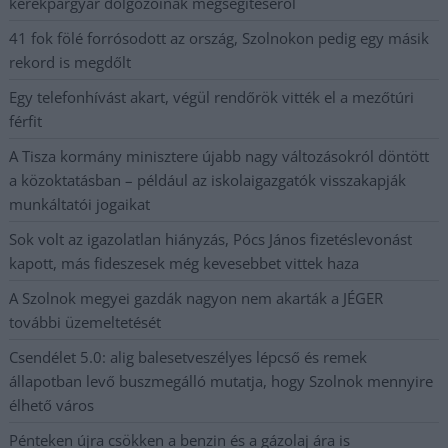
kerékpárgyár dolgozóinak megsegítéséről
41 fok fölé forrósodott az ország, Szolnokon pedig egy másik
rekord is megdőlt
Egy telefonhívást akart, végül rendőrök vitték el a mezőtúri
férfit
A Tisza kormány minisztere újabb nagy változásokról döntött
a közoktatásban – például az iskolaigazgatók visszakapják
munkáltatói jogaikat
Sok volt az igazolatlan hiányzás, Pócs János fizetéslevonást
kapott, más fideszesek még kevesebbet vittek haza
A Szolnok megyei gazdák nagyon nem akarták a JÉGER
további üzemeltetését
Csendélet 5.0: alig balesetveszélyes lépcső és remek
állapotban levő buszmegálló mutatja, hogy Szolnok mennyire
élhető város
Pénteken újra csökken a benzin és a gázolaj ára is