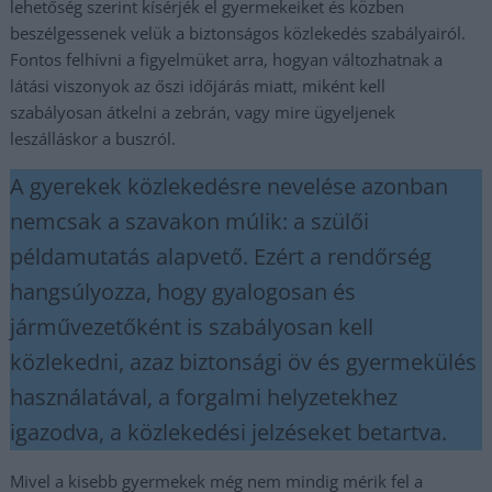
lehetőség szerint kísérjék el gyermekeiket és közben
beszélgessenek velük a biztonságos közlekedés szabályairól.
Fontos felhívni a figyelmüket arra, hogyan változhatnak a
látási viszonyok az őszi időjárás miatt, miként kell
szabályosan átkelni a zebrán, vagy mire ügyeljenek
leszálláskor a buszról.
A gyerekek közlekedésre nevelése azonban
nemcsak a szavakon múlik: a szülői
példamutatás alapvető. Ezért a rendőrség
hangsúlyozza, hogy gyalogosan és
járművezetőként is szabályosan kell
közlekedni, azaz biztonsági öv és gyermekülés
használatával, a forgalmi helyzetekhez
igazodva, a közlekedési jelzéseket betartva.
Mivel a kisebb gyermekek még nem mindig mérik fel a