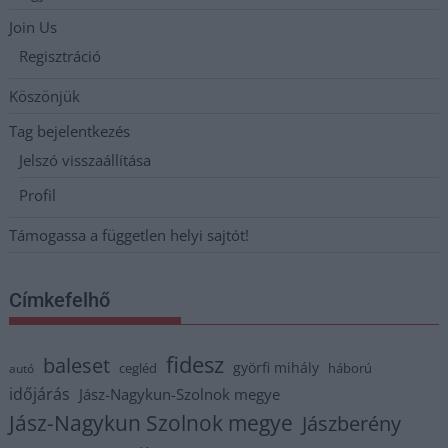
Join Us
Regisztráció
Köszönjük
Tag bejelentkezés
Jelszó visszaállítása
Profil
Támogassa a független helyi sajtót!
Címkefelhő
fidesz
baleset
györfi mihály
cegléd
háború
autó
időjárás
Jász-Nagykun-Szolnok megye
Jász-Nagykun Szolnok megye
Jászberény