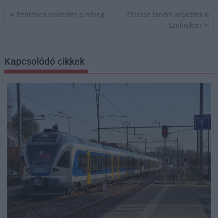
Bejegyzés
Pénteken visszatér a hőség
Félszáz tanárt képeztek ki
navigáció
Szolnokon
Kapcsolódó cikkek