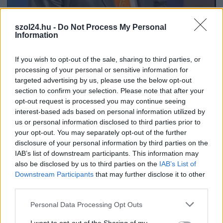
2026.08.06.
Kiss Lajos
Sok volt az igazolatlan hiányzás, Pócs János
szol24.hu -
Do Not Process My Personal
fizetéslevonást kapott, más fideszesek még
Information
kevesebbet vittek haza
A jászsági fideszes képviselő túl sokszor hiányzott
If you wish to opt-out of the sale, sharing to third parties, or
processing of your personal or sensitive information for
igazolatlanul a szavazásokról, de még mindig olcsón
targeted advertising by us, please use the below opt-out
megúszta ahhoz...
section to confirm your selection. Please note that after your
JNSZ megyei hírek
opt-out request is processed you may continue seeing
interest-based ads based on personal information utilized by
us or personal information disclosed to third parties prior to
your opt-out. You may separately opt-out of the further
disclosure of your personal information by third parties on the
IAB’s list of downstream participants. This information may
also be disclosed by us to third parties on the
IAB’s List of
Downstream Participants
that may further disclose it to other
third parties.
Please note that this website/app uses one or more Google
Personal Data Processing Opt Outs
services and may gather and store information including but