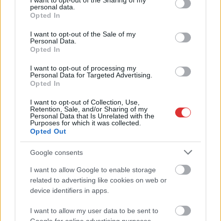
not limited to your visit or usage behaviour. You may click to
I want to opt-out of the Sharing of my
personal data.
grant or deny consent to Google and its third-party tags to
Opted In
use your data for below specified purposes in below Google
2026.08.06.
Fazekas Adrián
consent section.
I want to opt-out of the Sale of my
Personal Data.
A Szolnok megyei gazdák nagyon nem akarták a
Opted In
JÉGER további üzemeltetését
Ahogy korábban már írtunk róla, megyei szinten
I want to opt-out of processing my
Personal Data for Targeted Advertising.
alkalmazkodik a gazdálkodók döntéséhez az
Opted In
Agrárminisztérium és a Nemzeti...
I want to opt-out of Collection, Use,
JNSZ megyei hírek
Retention, Sale, and/or Sharing of my
Personal Data that Is Unrelated with the
Purposes for which it was collected.
Opted Out
Google consents
I want to allow Google to enable storage
related to advertising like cookies on web or
device identifiers in apps.
I want to allow my user data to be sent to