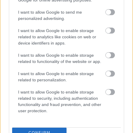
Google for online advertising purposes.
I want to allow Google to send me
personalized advertising.
I want to allow Google to enable storage
related to analytics like cookies on web or
device identifiers in apps.
Hírlevél feliratkozás
I want to allow Google to enable storage
Adja meg keresztnevét:
Adja
related to functionality of the website or app.
meg e-mail címét:
I want to allow Google to enable storage
Megismertem és elfogadom a
GDPR-szabályzat
ot
related to personalization.
I want to allow Google to enable storage
related to security, including authentication
Nem szeretne lemaradni semmiről? Csak egy kattintás, és hírlevelünk a
functionality and fraud prevention, and other
legfrissebb információkkal és exkluzív tartalmakkal hétről hétre
user protection.
postaládájába érkezik!
CONFIRM