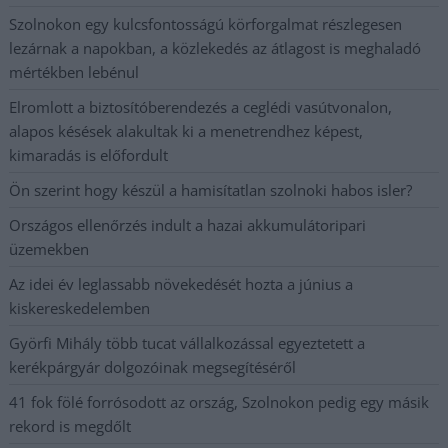
Szolnokon egy kulcsfontosságú körforgalmat részlegesen
lezárnak a napokban, a közlekedés az átlagost is meghaladó
mértékben lebénul
Elromlott a biztosítóberendezés a ceglédi vasútvonalon,
alapos késések alakultak ki a menetrendhez képest,
kimaradás is előfordult
Ön szerint hogy készül a hamisítatlan szolnoki habos isler?
Országos ellenőrzés indult a hazai akkumulátoripari
üzemekben
Az idei év leglassabb növekedését hozta a június a
kiskereskedelemben
Györfi Mihály több tucat vállalkozással egyeztetett a
kerékpárgyár dolgozóinak megsegítéséről
41 fok fölé forrósodott az ország, Szolnokon pedig egy másik
rekord is megdőlt