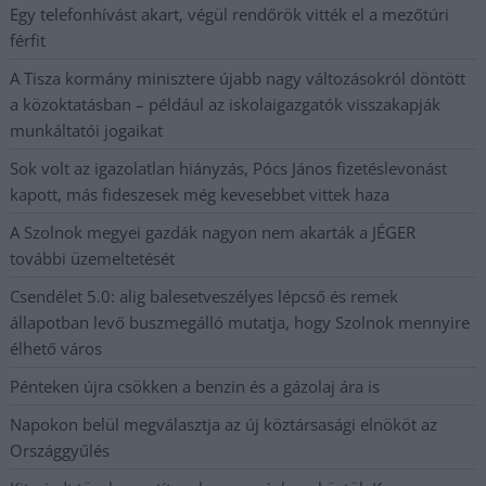
Egy telefonhívást akart, végül rendőrök vitték el a mezőtúri
férfit
A Tisza kormány minisztere újabb nagy változásokról döntött
a közoktatásban – például az iskolaigazgatók visszakapják
munkáltatói jogaikat
Sok volt az igazolatlan hiányzás, Pócs János fizetéslevonást
kapott, más fideszesek még kevesebbet vittek haza
A Szolnok megyei gazdák nagyon nem akarták a JÉGER
további üzemeltetését
Csendélet 5.0: alig balesetveszélyes lépcső és remek
állapotban levő buszmegálló mutatja, hogy Szolnok mennyire
élhető város
Pénteken újra csökken a benzin és a gázolaj ára is
Napokon belül megválasztja az új köztársasági elnököt az
Országgyűlés