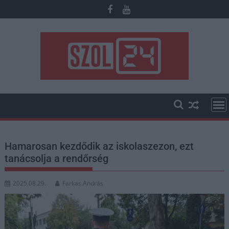
Skip
to
content
Hamarosan kezdődik az iskolaszezon, ezt
tanácsolja a rendőrség
2025.08.29.
Farkas András