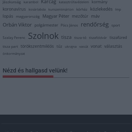
Karcag
kormány
Jászkunság
karambol
katasztrófavédelem
közlekedés
koronavírus
kórház
kosárlabda
kunszentmárton
lmp
Magyar Péter
máv
lopás
mezőtúr
magyarország
rendőrség
Orbán Viktor
polgármester
Pócs János
sport
Szolnok
tisza
tiszafüred
Szalay Ferenc
tisza-tó
tiszaföldvár
törökszentmiklós
vonat
választás
tűz
tisza part
vasút
ukrajna
önkormányzat
Nézd és hallgasd velünk!