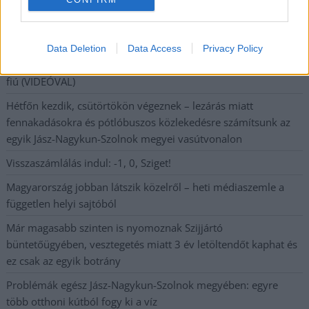
A SZOL24 legfrissebb 24 cikke
A Tisza Párt Dr. Baka Andrást jelöli köztársasági elnöknek
Data Deletion
Data Access
Privacy Policy
Óriási, több mint két méteres harcsát fogott a Tiszán a 13 éves
fiú (VIDEÓVAL)
Hétfőn kezdik, csütörtökön végeznek – lezárás miatt
fennakadásokra és pótlóbuszos közlekedésre számítsunk az
egyik Jász-Nagykun-Szolnok megyei vasútvonalon
Visszaszámlálás indul: -1, 0, Sziget!
Magyarország jobban látszik közelről – heti médiaszemle a
független helyi sajtóból
Már magasabb szinten is nyomoznak Szijjártó
büntetőügyében, vesztegetés miatt 3 év letöltendőt kaphat és
ez csak az egyik botrány
Problémák egész Jász-Nagykun-Szolnok megyében: egyre
több otthoni kútból fogy ki a víz