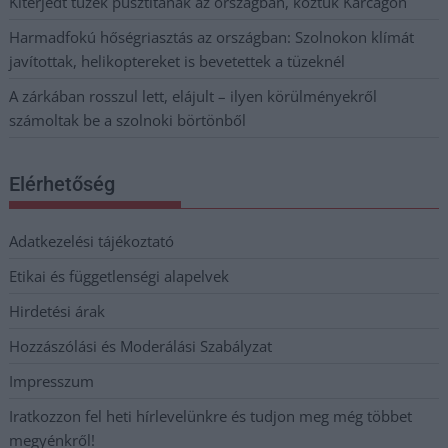
Kiterjedt tüzek pusztítanak az országban, köztük Karcagon
Harmadfokú hőségriasztás az országban: Szolnokon klímát
javítottak, helikoptereket is bevetettek a tüzeknél
A zárkában rosszul lett, elájult – ilyen körülményekről
számoltak be a szolnoki börtönből
Elérhetőség
Adatkezelési tájékoztató
Etikai és függetlenségi alapelvek
Hirdetési árak
Hozzászólási és Moderálási Szabályzat
Impresszum
Iratkozzon fel heti hírlevelünkre és tudjon meg még többet
megyénkről!