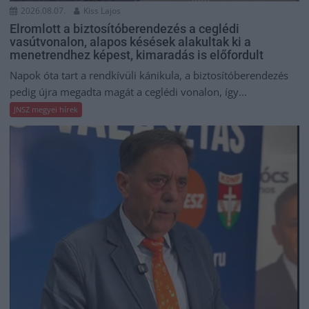
2026.08.07.
Kiss Lajos
Elromlott a biztosítóberendezés a ceglédi
vasútvonalon, alapos késések alakultak ki a
menetrendhez képest, kimaradás is előfordult
Napok óta tart a rendkívüli kánikula, a biztosítóberendezés
pedig újra megadta magát a ceglédi vonalon, így...
JNSZ megyei hírek