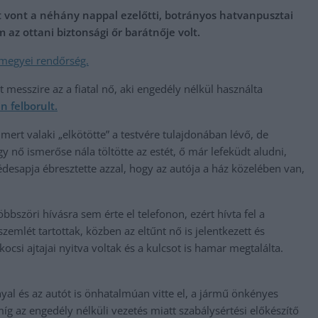
 vont a néhány nappal ezelőtti, botrányos hatvanpusztai
 az ottani biztonsági őr barátnője volt.
 megyei rendőr
ség.
 messzire az a fiatal nő, aki engedély nélkül használta
n felborult.
 mert valaki „elkötötte” a testvére tulajdonában lévő, de
y nő ismerőse nála töltötte az estét, ő már lefeküdt aludni,
desapja ébresztette azzal, hogy az autója a ház közelében van,
bbszöri hívásra sem érte el telefonon, ezért hívta fel a
emlét tartottak, közben az eltűnt nő is jelentkezett és
ocsi ajtajai nyitva voltak és a kulcsot is hamar megtalálta.
yal és az autót is önhatalmúan vitte el, a jármű önkényes
míg az engedély nélküli vezetés miatt szabálysértési előkészítő