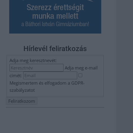
Hírlevél feliratkozás
Adja meg keresztnevét:
Adja meg e-mail
címét:
Megismertem és elfogadom a
GDPR-
szabályzat
ot
Nem szeretne lemaradni semmiről? Csak egy kattintás, és
hírlevelünk a legfrissebb információkkal és exkluzív
tartalmakkal hétről hétre postaládájába érkezik!