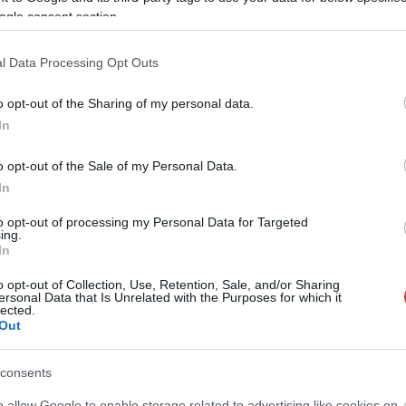
ogle consent section.
l Data Processing Opt Outs
o opt-out of the Sharing of my personal data.
In
o opt-out of the Sale of my Personal Data.
szol24.hu
2026.08.05.
Horváth Zsolt
In
üzek pusztítanak az
Hatalmas lángok csaptak fel
 köztük Karcagon
Szolnokon
to opt-out of processing my Personal Data for Targeted
 hőség és az elhúzódó
Nem indult nyugodtan a szerda
ing.
In
tt országszerte tarló-,
reggel Szolnokon, ugyanis egy nagy
ttüzekhez riasztják a
kiterjedésű tűzeset miatt több
o opt-out of Collection, Use, Retention, Sale, and/or Sharing
ersonal Data that Is Unrelated with the Purposes for which it
egységnek is...
lected.
Kék hírek
Out
consents
o allow Google to enable storage related to advertising like cookies on