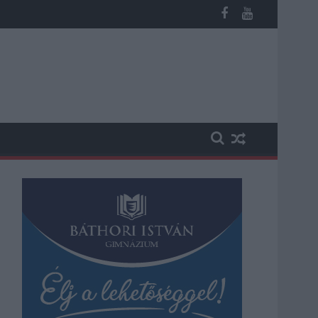
árgyár dolgozóinak megsegítéséről