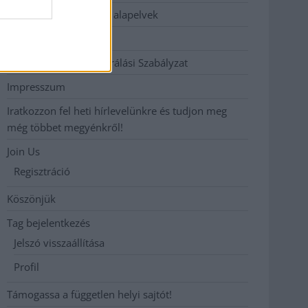
Etikai és függetlenségi alapelvek
Hirdetési árak
Hozzászólási és Moderálási Szabályzat
Impresszum
Iratkozzon fel heti hírlevelünkre és tudjon meg
még többet megyénkről!
Join Us
Regisztráció
Köszönjük
Tag bejelentkezés
Jelszó visszaállítása
Profil
Támogassa a független helyi sajtót!