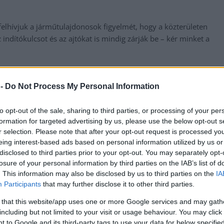
elhívjuk a járműtulajdonosok figyelmét, hogy a közterületen
indítókulcsot és az ajtókat is mindig zárják be – kér minket a
 -
Do Not Process My Personal Information
messzire elkerülné a propagandát,
iratkozzon fel hírlevelünkre
!
tson ide
és csatlakozzon adománygyűjtésünkhöz!
to opt-out of the sale, sharing to third parties, or processing of your per
formation for targeted advertising by us, please use the below opt-out s
,
,
,
,
jármű
jogosítvány
párhuzam
rendőrség
r selection. Please note that after your opt-out request is processed y
eing interest-based ads based on personal information utilized by us or
disclosed to third parties prior to your opt-out. You may separately opt-
Hétdiplomás orvosnak adta ki magát a csaló Jász-
losure of your personal information by third parties on the IAB’s list of
Nagykun-Szolnok megyei hölgy
. This information may also be disclosed by us to third parties on the
IA
Participants
that may further disclose it to other third parties.
 that this website/app uses one or more Google services and may gath
including but not limited to your visit or usage behaviour. You may click 
 to Google and its third-party tags to use your data for below specifi