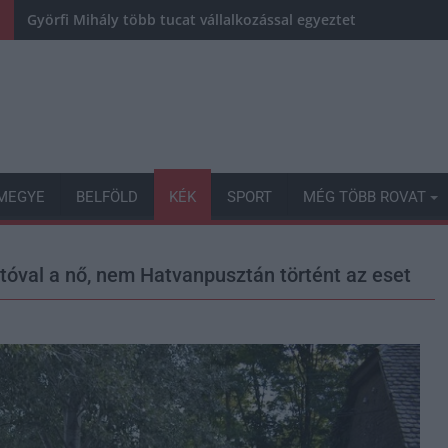
Györfi Mihály több tucat vállalkozással egyeztetett a kerékp
MEGYE
BELFÖLD
KÉK
SPORT
MÉG TÖBB ROVAT
utóval a nő, nem Hatvanpusztán történt az eset