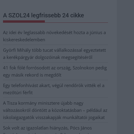
A SZOL24 legfrissebb 24 cikke
Az idei év leglassabb növekedését hozta a június a
kiskereskedelemben
Györfi Mihály több tucat vállalkozással egyeztetett
a kerékpárgyár dolgozóinak megsegítéséről
41 fok fölé forrósodott az ország, Szolnokon pedig
egy másik rekord is megdőlt
Egy telefonhívást akart, végül rendőrök vitték el a
mezőtúri férfit
A Tisza kormány minisztere újabb nagy
változásokról döntött a közoktatásban – például az
iskolaigazgatók visszakapják munkáltatói jogaikat
Sok volt az igazolatlan hiányzás, Pócs János