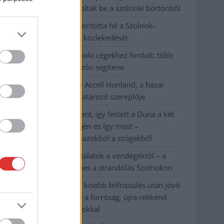
körülményekről számoltak be a szolnoki börtönből
Váratlan fennakadás borította fel a Szolnok–
Kecskemét vasútvonal közlekedését
A polgármester a szolnoki cégekhez fordult: több
száz elbocsátott dolgozón segítene
Csődbe ment a tószegi Accell Hunland, a hazai
kerékpárgyártás meghatározó szereplője
Egyszer fent, egyszer lent, így festett a Duna a két
évvel ezelőtti árvíz idején és így most –
fotógyűjtemény ugyanazokból a szögekből
Ilyenek eddig a tapasztalatok a vendégektől – a
hőhullám miatt ingyenes a strandolás Szolnokon
Nem biztató: a hétvégi kisebb felfrissülés után jövő
héten megint visszatér a forróság, újra rekkenő
hőség jön, akár 38 fokokkal