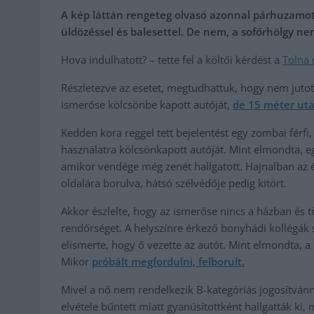
A kép láttán rengeteg olvasó azonnal párhuzamot
üldözéssel és balesettel. De nem, a sofőrhölgy nem
Hova indulhatott? – tette fel a költői kérdést a
Tolna
Részletezve az esetet, megtudhattuk, hogy nem jutott
ismerőse kölcsönbe kapott autóját,
de 15 méter utá
Kedden kora reggel tett bejelentést egy zombai férfi,
használatra kölcsönkapott autóját. Mint elmondta, eg
amikor vendége még zenét hallgatott. Hajnalban az é
oldalára borulva, hátsó szélvédője pedig kitört.
Akkor észlelte, hogy az ismerőse nincs a házban és tö
rendőrséget. A helyszínre érkező bonyhádi kollégák sz
elismerte, hogy ő vezette az autót. Mint elmondta, a k
Mikor
próbált megfordulni, felborult.
Mivel a nő nem rendelkezik B-kategóriás jogosítvánn
elvétele bűntett miatt gyanúsítottként hallgatták ki, 