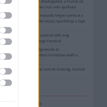
Közzétették a szakértői állásfoglalást, a Fiumei úti
fák többsége szakszerűen már nem ápolható
A MÚOSZ sajtódíjának második helyét nyerte el a
Borsod24 és a Paraméter közös riportfilmje a Sajó
szennyezéséről
Tánccal, zeneszóval és vásárral telik meg
Jászberény, indul a Csángó Fesztivál
Meghosszabbított hőségriasztás és
vízkorlátozások, a mezőtúri kórházban leállt a
klíma
Átszervezi működését az osztrák óriáscég, Szolnok
is érintett
Elérhetőség
Adatkezelési tájékoztató