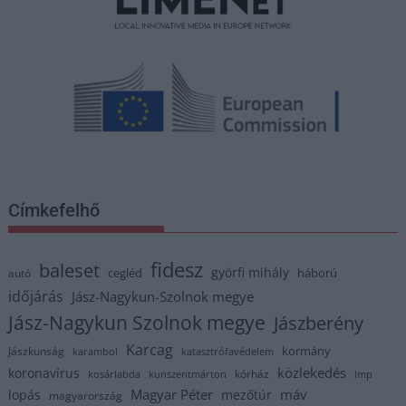
Címkefelhő
fidesz
baleset
györfi mihály
cegléd
háború
autó
időjárás
Jász-Nagykun-Szolnok megye
Jász-Nagykun Szolnok megye
Jászberény
Karcag
kormány
Jászkunság
karambol
katasztrófavédelem
közlekedés
koronavírus
kórház
kosárlabda
kunszentmárton
lmp
Magyar Péter
máv
lopás
mezőtúr
magyarország