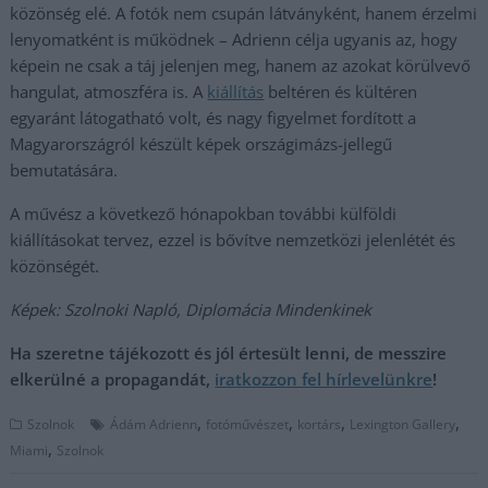
közönség elé. A fotók nem csupán látványként, hanem érzelmi
lenyomatként is működnek – Adrienn célja ugyanis az, hogy
képein ne csak a táj jelenjen meg, hanem az azokat körülvevő
hangulat, atmoszféra is. A
kiállítás
beltéren és kültéren
egyaránt látogatható volt, és nagy figyelmet fordított a
Magyarországról készült képek országimázs-jellegű
bemutatására.
A művész a következő hónapokban további külföldi
kiállításokat tervez, ezzel is bővítve nemzetközi jelenlétét és
közönségét.
Képek: Szolnoki Napló, Diplomácia Mindenkinek
Ha szeretne tájékozott és jól értesült lenni, de messzire
elkerülné a propagandát,
iratkozzon fel hírlevelünkre
!
,
,
,
,
Szolnok
Ádám Adrienn
fotóművészet
kortárs
Lexington Gallery
,
Miami
Szolnok