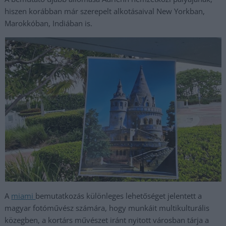
hiszen korábban már szerepelt alkotásaival New Yorkban,
Marokkóban, Indiában is.
A
miami
bemutatkozás különleges lehetőséget jelentett a
magyar fotóművész számára, hogy munkáit multikulturális
közegben, a kortárs művészet iránt nyitott városban tárja a