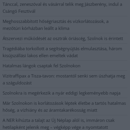
Tánccal, zeneszóval és vásárral telik meg Jászberény, indul a
Csángó Fesztivál
Meghosszabbított hőségriasztás és vízkorlátozások, a
mezőtúri kórházban leállt a klíma
Átszervezi működését az osztrák óriáscég, Szolnok is érintett
Tragédiába torkollott a segítségnyújtás elmulasztása, három
kisújszállási lakos ellen emeltek vádat
Hatalmas lángok csaptak fel Szolnokon
Vízitraffipax a Tisza-tavon: mostantól senki sem úszhatja meg
a száguldozást
Szolnokra is megérkezik a nyár eddigi legkeményebb napja
Már Szolnokon is korlátozások léptek életbe a tartós hatalmas
hőség, a vízhiány és az áramtakarékosság miatt
A NER kihúzta a talajt az Új Néplap alól is, immáron csak
hetilapként jelenik meg – végképp vége a nyomtatott