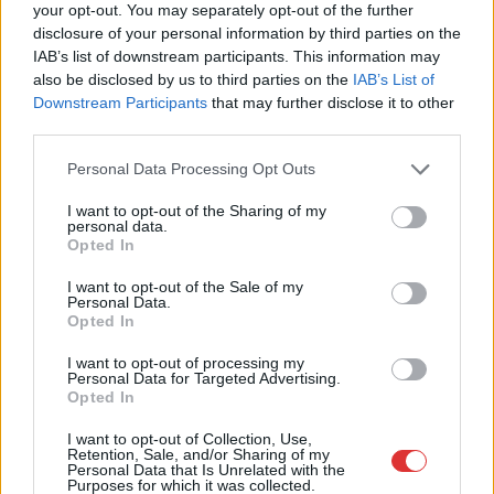
your opt-out. You may separately opt-out of the further
disclosure of your personal information by third parties on the
IAB’s list of downstream participants. This information may
2026.08.05.
Kiss Lajos
also be disclosed by us to third parties on the
IAB’s List of
Ilyenek eddig a tapasztalatok a vendégektől – a
Downstream Participants
that may further disclose it to other
hőhullám miatt ingyenes a strandolás Szolnokon
third parties.
Ahogyan az lenni szokott Szolnokon, nem egységesen
Please note that this website/app uses one or more Google
Personal Data Processing Opt Outs
fogadják a helyiek az ingyenes strandolás lehetőségét, amit
services and may gather and store information including but
a...
not limited to your visit or usage behaviour. You may click to
I want to opt-out of the Sharing of my
personal data.
grant or deny consent to Google and its third-party tags to
Szolnok
Opted In
use your data for below specified purposes in below Google
consent section.
I want to opt-out of the Sale of my
Personal Data.
Opted In
I want to opt-out of processing my
Personal Data for Targeted Advertising.
Opted In
I want to opt-out of Collection, Use,
Retention, Sale, and/or Sharing of my
Personal Data that Is Unrelated with the
Purposes for which it was collected.