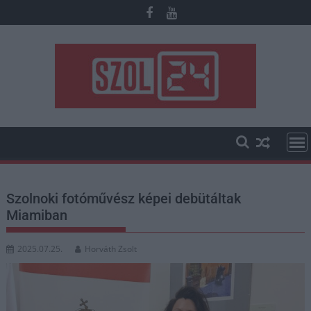
Skip
to
content
Szolnoki fotóművész képei debütáltak
Miamiban
2025.07.25.
Horváth Zsolt