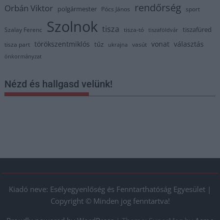
rendőrség
Orbán Viktor
polgármester
Pócs János
sport
Szolnok
tisza
tiszafüred
Szalay Ferenc
tisza-tó
tiszaföldvár
törökszentmiklós
vonat
választás
tűz
tisza part
vasút
ukrajna
önkormányzat
Nézd és hallgasd velünk!
Kiadó neve: Esélyegyenlőség és Fenntarthatóság Egyesület |
Copyright © Minden jog fenntartva!