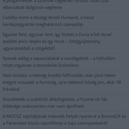
A polgármester a szolnoki cégekhez fordult: több száz
elbocsátott dolgozón segítene
Csődbe ment a tószegi Accell Hunland, a hazai
kerékpárgyártás meghatározó szereplője
Egyszer fent, egyszer lent, így festett a Duna a két évvel
ezelőtti árvíz idején és így most – fotógyűjtemény
ugyanazokból a szögekből
Ilyenek eddig a tapasztalatok a vendégektől – a hőhullám
miatt ingyenes a strandolás Szolnokon
Nem biztató: a hétvégi kisebb felfrissülés után jövő héten
megint visszatér a forróság, újra rekkenő hőség jön, akár 38
fokokkal
Közzétették a szakértői állásfoglalást, a Fiumei úti fák
többsége szakszerűen már nem ápolható
A MÚOSZ sajtódíjának második helyét nyerte el a Borsod24 és
a Paraméter közös riportfilmje a Sajó szennyezéséről