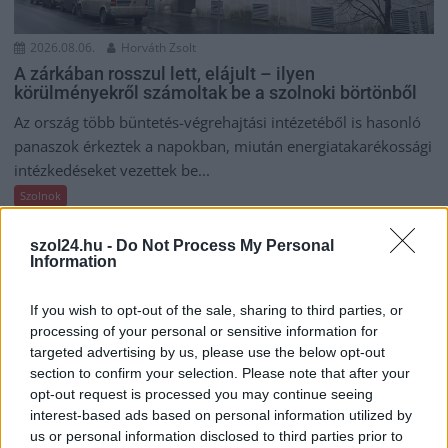
2026.08.06.
Horváth Zsolt
A zárkában rosszul lett, elájult – ilyen
körülményekről számoltak be a szolnoki börtönből
Az ország több büntetés-végrehajtási intézetéből is hasonló
panaszok érkeztek a napokban, miután energiatakarékossági
intézkedéseket vezettek be...
Szolnok
szol24.hu -
Do Not Process My Personal
Information
If you wish to opt-out of the sale, sharing to third parties, or
processing of your personal or sensitive information for
targeted advertising by us, please use the below opt-out
section to confirm your selection. Please note that after your
opt-out request is processed you may continue seeing
interest-based ads based on personal information utilized by
us or personal information disclosed to third parties prior to