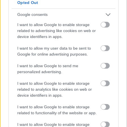
Opted Out
Google consents
I want to allow Google to enable storage
related to advertising like cookies on web or
device identifiers in apps.
Hírlevél feliratkozás
I want to allow my user data to be sent to
Google for online advertising purposes.
Adja meg keresztnevét:
Adja
meg e-mail címét:
I want to allow Google to send me
personalized advertising.
Megismertem és elfogadom a
GDPR-szabályzat
ot
I want to allow Google to enable storage
related to analytics like cookies on web or
Nem szeretne lemaradni semmiről? Csak egy kattintás, és hírlevelünk a
device identifiers in apps.
legfrissebb információkkal és exkluzív tartalmakkal hétről hétre
I want to allow Google to enable storage
postaládájába érkezik!
related to functionality of the website or app.
I want to allow Google to enable storage