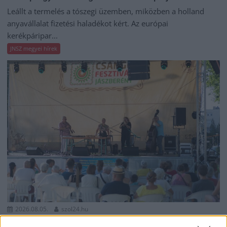
Leállt a termelés a tószegi üzemben, miközben a holland
anyavállalat fizetési haladékot kért. Az európai
kerékpáripar...
JNSZ megyei hírek
2026.08.05.
szol24.hu
Tánccal, zeneszóval és vásárral telik meg