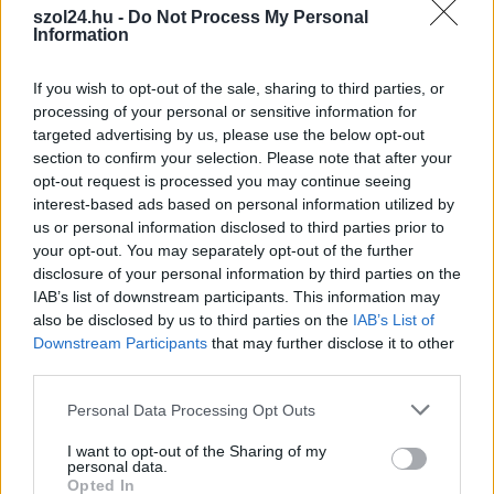
Jászberény, indul a Csángó Fesztivál
szol24.hu -
Do Not Process My Personal
Information
Ismét a Kárpát-medencei folklór és a hagyományőrzés
központjává válik Jászberény, ma indul a XXXIV. Csángó
If you wish to opt-out of the sale, sharing to third parties, or
Fesztivált....
processing of your personal or sensitive information for
JNSZ megyei hírek
targeted advertising by us, please use the below opt-out
section to confirm your selection. Please note that after your
opt-out request is processed you may continue seeing
interest-based ads based on personal information utilized by
us or personal information disclosed to third parties prior to
your opt-out. You may separately opt-out of the further
disclosure of your personal information by third parties on the
IAB’s list of downstream participants. This information may
also be disclosed by us to third parties on the
IAB’s List of
Downstream Participants
that may further disclose it to other
third parties.
Please note that this website/app uses one or more Google
Personal Data Processing Opt Outs
services and may gather and store information including but
not limited to your visit or usage behaviour. You may click to
I want to opt-out of the Sharing of my
personal data.
2026.08.05.
szol24.hu
grant or deny consent to Google and its third-party tags to
Opted In