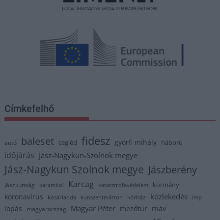
Címkefelhő
fidesz
baleset
györfi mihály
cegléd
háború
autó
időjárás
Jász-Nagykun-Szolnok megye
Jász-Nagykun Szolnok megye
Jászberény
Karcag
kormány
Jászkunság
karambol
katasztrófavédelem
közlekedés
koronavírus
kórház
kosárlabda
kunszentmárton
lmp
Magyar Péter
máv
lopás
mezőtúr
magyarország