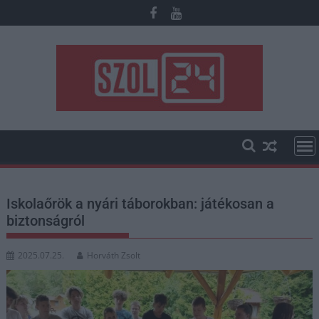
Skip
to
content
Iskolaőrök a nyári táborokban: játékosan a
biztonságról
2025.07.25.
Horváth Zsolt