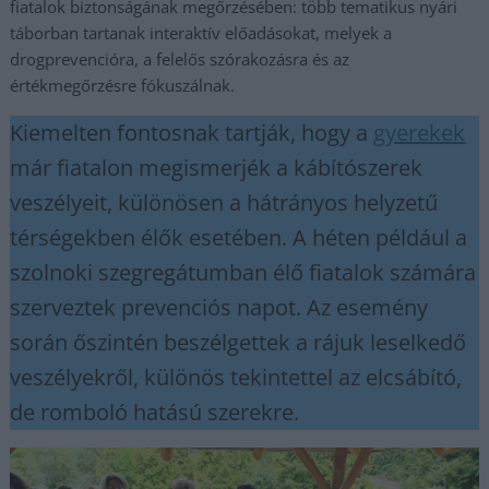
fiatalok biztonságának megőrzésében: több tematikus nyári
táborban tartanak interaktív előadásokat, melyek a
drogprevencióra, a felelős szórakozásra és az
értékmegőrzésre fókuszálnak.
Kiemelten fontosnak tartják, hogy a
gyerekek
már fiatalon megismerjék a kábítószerek
veszélyeit, különösen a hátrányos helyzetű
térségekben élők esetében. A héten például a
szolnoki szegregátumban élő fiatalok számára
szerveztek prevenciós napot. Az esemény
során őszintén beszélgettek a rájuk leselkedő
veszélyekről, különös tekintettel az elcsábító,
de romboló hatású szerekre.