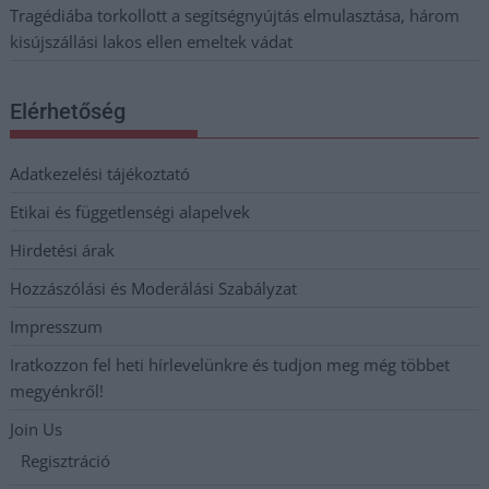
Tragédiába torkollott a segítségnyújtás elmulasztása, három
kisújszállási lakos ellen emeltek vádat
Elérhetőség
Adatkezelési tájékoztató
Etikai és függetlenségi alapelvek
Hirdetési árak
Hozzászólási és Moderálási Szabályzat
Impresszum
Iratkozzon fel heti hírlevelünkre és tudjon meg még többet
megyénkről!
Join Us
Regisztráció