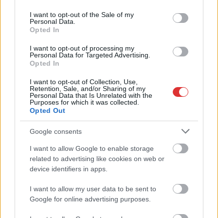
use your data for below specified purposes in below Google
Meghosszabbított hőségriasztás és
vízkorlátozások, a mezőtúri kórházban leállt a klíma
consent section.
I want to opt-out of the Sale of my
Personal Data.
Meghosszabbította az ország egész területére érvényes,
Opted In
harmadfokú hőségriasztást az Országos Tisztifőorvos
I want to opt-out of processing my
augusztus 7-én éjfélig, miközben a...
Personal Data for Targeted Advertising.
JNSZ megyei hírek
Opted In
I want to opt-out of Collection, Use,
Retention, Sale, and/or Sharing of my
Personal Data that Is Unrelated with the
Purposes for which it was collected.
Opted Out
Google consents
I want to allow Google to enable storage
related to advertising like cookies on web or
device identifiers in apps.
I want to allow my user data to be sent to
Google for online advertising purposes.