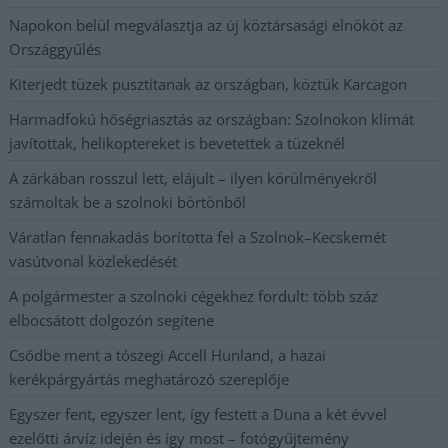
Napokon belül megválasztja az új köztársasági elnököt az
Országgyűlés
Kiterjedt tüzek pusztítanak az országban, köztük Karcagon
Harmadfokú hőségriasztás az országban: Szolnokon klímát
javítottak, helikoptereket is bevetettek a tüzeknél
A zárkában rosszul lett, elájult – ilyen körülményekről
számoltak be a szolnoki börtönből
Váratlan fennakadás borította fel a Szolnok–Kecskemét
vasútvonal közlekedését
A polgármester a szolnoki cégekhez fordult: több száz
elbocsátott dolgozón segítene
Csődbe ment a tószegi Accell Hunland, a hazai
kerékpárgyártás meghatározó szereplője
Egyszer fent, egyszer lent, így festett a Duna a két évvel
ezelőtti árvíz idején és így most – fotógyűjtemény