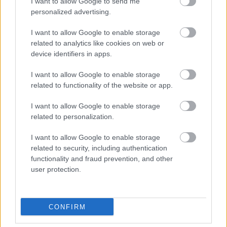
I want to allow Google to send me
personalized advertising.
I want to allow Google to enable storage
Hírlevél feliratkozás
related to analytics like cookies on web or
device identifiers in apps.
Adja meg keresztnevét:
Adja
meg e-mail címét:
I want to allow Google to enable storage
related to functionality of the website or app.
Megismertem és elfogadom a
GDPR-szabályzat
ot
I want to allow Google to enable storage
related to personalization.
Nem szeretne lemaradni semmiről? Csak egy kattintás, és hírlevelünk a
I want to allow Google to enable storage
legfrissebb információkkal és exkluzív tartalmakkal hétről hétre
related to security, including authentication
postaládájába érkezik!
functionality and fraud prevention, and other
user protection.
A SZOL24 legfrissebb 24 cikke
CONFIRM
Györfi Mihály több tucat vállalkozással egyeztetett a