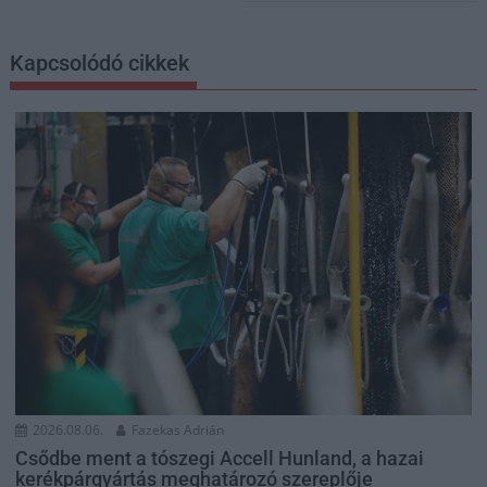
Kapcsolódó cikkek
2026.08.06.
Fazekas Adrián
Csődbe ment a tószegi Accell Hunland, a hazai
kerékpárgyártás meghatározó szereplője