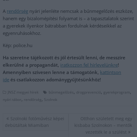
A
rendőrség
nyári jelenléte nemcsak a bűnmegelőzés eszköze,
hanem egy bizalomépítési folyamat is – a tapasztalatok szerint
a gyerekek ilyenkor bátrabban fordulnak kérdéseikkel az
egyenruhásokhoz.
Kép: police.hu
Ha szeretne tájékozott és jól értesült lenni, de messzire
elkerülné a propagandát,
iratkozzon fel hírlevelünkre
!
Amennyiben szívesen lenne a támogatónk,
kattintson
ide
és csatlakozzon adománygyűjtésünkhöz!
,
,
,
JNSZ megyei hírek
bűnmegelőzés
drogprevenció
gyerekprogram
,
,
nyári tábor
rendőrség
Szolnok
Bejegyzés
Szolnoki fotóművész képei
Otthon született meg egy
navigáció
debütáltak Miamiban
kisbaba Szolnokon – mentők
vezették le a szülést