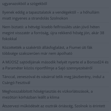
ugyanazokból a szögekből
Ilyenek eddig a tapasztalatok a vendégektől – a hőhullám
miatt ingyenes a strandolás Szolnokon
Nem biztató: a hétvégi kisebb felfrissülés után jövő héten
megint visszatér a forróság, újra rekkenő hőség jön, akár 38
fokokkal
Közzétették a szakértői állásfoglalást, a Fiumei úti fák
többsége szakszerűen már nem ápolható
A MÚOSZ sajtódíjának második helyét nyerte el a Borsod24 és
a Paraméter közös riportfilmje a Sajó szennyezéséről
Tánccal, zeneszóval és vásárral telik meg Jászberény, indul a
Csángó Fesztivál
Meghosszabbított hőségriasztás és vízkorlátozások, a
mezőtúri kórházban leállt a klíma
Átszervezi működését az osztrák óriáscég, Szolnok is érintett