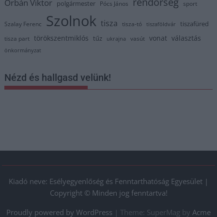
rendőrség
Orbán Viktor
polgármester
Pócs János
sport
Szolnok
tisza
tiszafüred
Szalay Ferenc
tisza-tó
tiszaföldvár
törökszentmiklós
vonat
választás
tűz
tisza part
vasút
ukrajna
önkormányzat
Nézd és hallgasd velünk!
Kiadó neve: Esélyegyenlőség és Fenntarthatóság Egyesület |
Copyright © Minden jog fenntartva!
Proudly powered by WordPress
|
Theme: SuperMag by
Acme