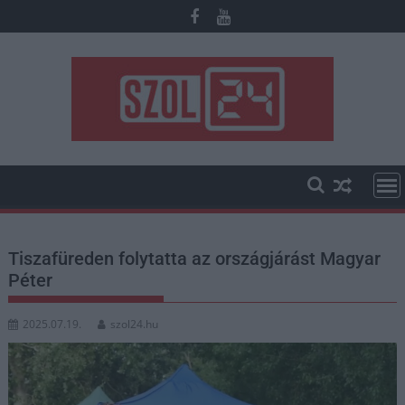
Skip
to
content
Tiszafüreden folytatta az országjárást Magyar
Péter
2025.07.19.
szol24.hu