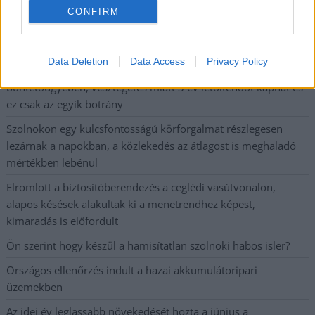
CONFIRM
Problémák egész Jász-Nagykun-Szolnok megyében: egyre
több otthoni kútból fogy ki a víz
Data Deletion
Data Access
Privacy Policy
Már magasabb szinten is nyomoznak Szijjártó
büntetőügyében, vesztegetés miatt 3 év letöltendőt kaphat és
ez csak az egyik botrány
Szolnokon egy kulcsfontosságú körforgalmat részlegesen
lezárnak a napokban, a közlekedés az átlagost is meghaladó
mértékben lebénul
Elromlott a biztosítóberendezés a ceglédi vasútvonalon,
alapos késések alakultak ki a menetrendhez képest,
kimaradás is előfordult
Ön szerint hogy készül a hamisítatlan szolnoki habos isler?
Országos ellenőrzés indult a hazai akkumulátoripari
üzemekben
Az idei év leglassabb növekedését hozta a június a