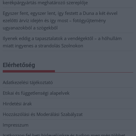
kerékpárgyártás meghatározó szereplője
Egyszer fent, egyszer lent, így festett a Duna a két évvel
ezelőtti árvíz idején és így most – fotógyűjtemény
ugyanazokból a szögekből
Ilyenek eddig a tapasztalatok a vendégektől – a hőhullám
miatt ingyenes a strandolás Szolnokon
Elérhetőség
Adatkezelési tájékoztató
Etikai és függetlenségi alapelvek
Hirdetési árak
Hozzászólási és Moderálási Szabályzat
Impresszum
Iratkozzon fel heti hírlevelünkre és tudjon meg még többet