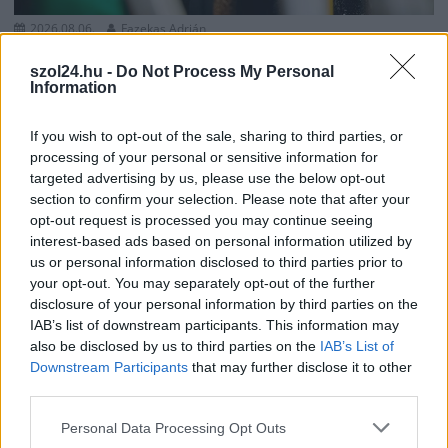
2026.08.06.
Fazekas Adrián
Csődbe ment a tószegi Accell Hunland, a hazai
kerékpárgyártás meghatározó szereplője
szol24.hu -
Do Not Process My Personal
Information
Leállt a termelés a tószegi üzemben, miközben a holland
anyavállalat fizetési haladékot kért. Az európai
If you wish to opt-out of the sale, sharing to third parties, or
kerékpáripar...
processing of your personal or sensitive information for
JNSZ megyei hírek
targeted advertising by us, please use the below opt-out
section to confirm your selection. Please note that after your
opt-out request is processed you may continue seeing
interest-based ads based on personal information utilized by
us or personal information disclosed to third parties prior to
your opt-out. You may separately opt-out of the further
disclosure of your personal information by third parties on the
IAB’s list of downstream participants. This information may
also be disclosed by us to third parties on the
IAB’s List of
Downstream Participants
that may further disclose it to other
third parties.
Please note that this website/app uses one or more Google
Personal Data Processing Opt Outs
services and may gather and store information including but