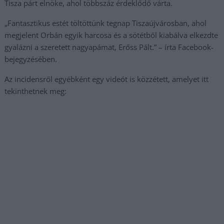
Tisza párt elnöke, ahol többszáz érdeklődő várta.
„Fantasztikus estét töltöttünk tegnap Tiszaújvárosban, ahol
megjelent Orbán egyik harcosa és a sötétből kiabálva elkezdte
gyalázni a szeretett nagyapámat, Erőss Pált.” – írta Facebook-
bejegyzésében.
Az incidensről egyébként egy videót is közzétett, amelyet itt
tekinthetnek meg: