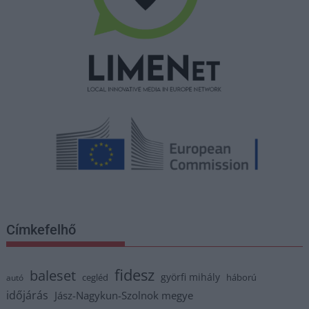
Címkefelhő
fidesz
baleset
györfi mihály
cegléd
háború
autó
időjárás
Jász-Nagykun-Szolnok megye