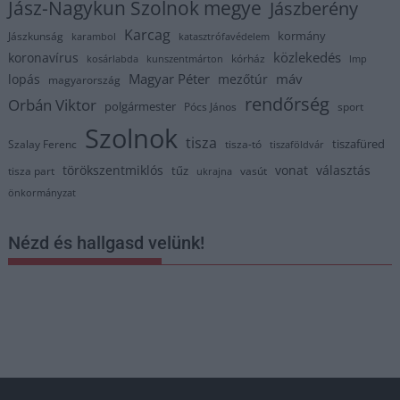
Jász-Nagykun Szolnok megye
Jászberény
Karcag
kormány
Jászkunság
karambol
katasztrófavédelem
közlekedés
koronavírus
kórház
kosárlabda
kunszentmárton
lmp
Magyar Péter
máv
lopás
mezőtúr
magyarország
rendőrség
Orbán Viktor
polgármester
Pócs János
sport
Szolnok
tisza
tiszafüred
Szalay Ferenc
tisza-tó
tiszaföldvár
törökszentmiklós
vonat
választás
tűz
tisza part
vasút
ukrajna
önkormányzat
Nézd és hallgasd velünk!