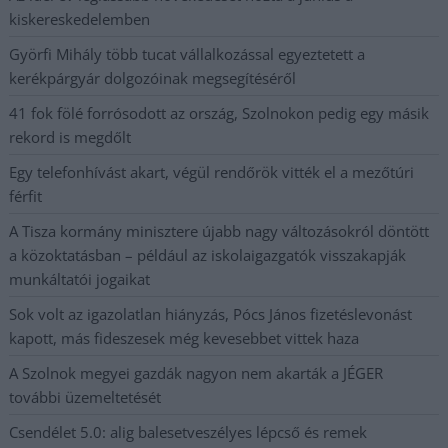
kiskereskedelemben
Györfi Mihály több tucat vállalkozással egyeztetett a
kerékpárgyár dolgozóinak megsegítéséről
41 fok fölé forrósodott az ország, Szolnokon pedig egy másik
rekord is megdőlt
Egy telefonhívást akart, végül rendőrök vitték el a mezőtúri
férfit
A Tisza kormány minisztere újabb nagy változásokról döntött
a közoktatásban – például az iskolaigazgatók visszakapják
munkáltatói jogaikat
Sok volt az igazolatlan hiányzás, Pócs János fizetéslevonást
kapott, más fideszesek még kevesebbet vittek haza
A Szolnok megyei gazdák nagyon nem akarták a JÉGER
további üzemeltetését
Csendélet 5.0: alig balesetveszélyes lépcső és remek