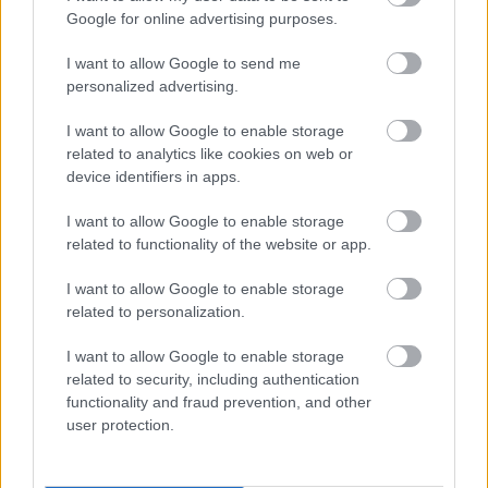
Google for online advertising purposes.
I want to allow Google to send me
personalized advertising.
I want to allow Google to enable storage
Hírlevél feliratkozás
related to analytics like cookies on web or
device identifiers in apps.
Adja meg keresztnevét:
Adja
I want to allow Google to enable storage
meg e-mail címét:
related to functionality of the website or app.
Megismertem és elfogadom a
GDPR-szabályzat
ot
I want to allow Google to enable storage
related to personalization.
Nem szeretne lemaradni semmiről? Csak egy kattintás, és hírlevelünk a
I want to allow Google to enable storage
legfrissebb információkkal és exkluzív tartalmakkal hétről hétre
related to security, including authentication
postaládájába érkezik!
functionality and fraud prevention, and other
user protection.
A SZOL24 legfrissebb 24 cikke