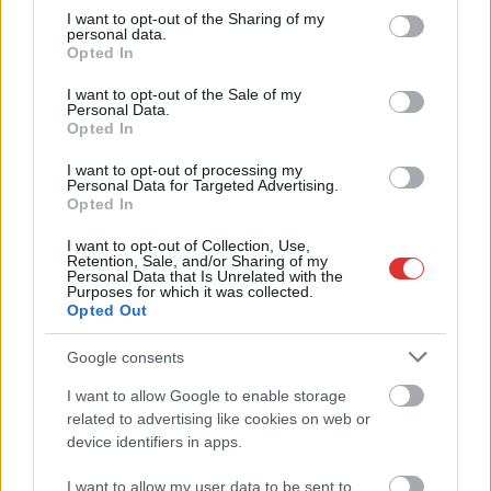
not limited to your visit or usage behaviour. You may click to
I want to opt-out of the Sharing of my
personal data.
grant or deny consent to Google and its third-party tags to
2026.08.05.
szol24.hu
Opted In
use your data for below specified purposes in below Google
Tánccal, zeneszóval és vásárral telik meg
consent section.
I want to opt-out of the Sale of my
Jászberény, indul a Csángó Fesztivál
Personal Data.
Opted In
Ismét a Kárpát-medencei folklór és a hagyományőrzés
központjává válik Jászberény, ma indul a XXXIV. Csángó
I want to opt-out of processing my
Fesztivált....
Personal Data for Targeted Advertising.
Opted In
JNSZ megyei hírek
I want to opt-out of Collection, Use,
Retention, Sale, and/or Sharing of my
Personal Data that Is Unrelated with the
Purposes for which it was collected.
Opted Out
Google consents
I want to allow Google to enable storage
related to advertising like cookies on web or
device identifiers in apps.
I want to allow my user data to be sent to