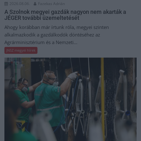
2026.08.06.
Fazekas Adrián
A Szolnok megyei gazdák nagyon nem akarták a
JÉGER további üzemeltetését
Ahogy korábban már írtunk róla, megyei szinten
alkalmazkodik a gazdálkodók döntéséhez az
Agrárminisztérium és a Nemzeti...
JNSZ megyei hírek