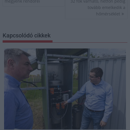
navigáció
megyénk rendőrei
32 fok várható, hétfőn pedig
tovább emelkedik a
hőmérséklet
Kapcsolódó cikkek