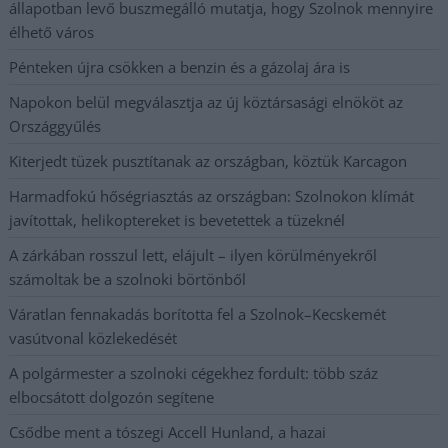
állapotban levő buszmegálló mutatja, hogy Szolnok mennyire
élhető város
Pénteken újra csökken a benzin és a gázolaj ára is
Napokon belül megválasztja az új köztársasági elnököt az
Országgyűlés
Kiterjedt tüzek pusztítanak az országban, köztük Karcagon
Harmadfokú hőségriasztás az országban: Szolnokon klímát
javítottak, helikoptereket is bevetettek a tüzeknél
A zárkában rosszul lett, elájult – ilyen körülményekről
számoltak be a szolnoki börtönből
Váratlan fennakadás borította fel a Szolnok–Kecskemét
vasútvonal közlekedését
A polgármester a szolnoki cégekhez fordult: több száz
elbocsátott dolgozón segítene
Csődbe ment a tószegi Accell Hunland, a hazai