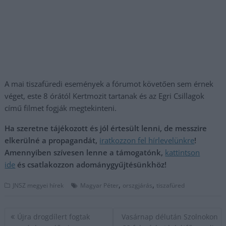
A mai tiszafüredi események a fórumot követően sem érnek
véget, este 8 órától Kertmozit tartanak és az Egri Csillagok
című filmet fogják megtekinteni.
Ha szeretne tájékozott és jól értesült lenni, de messzire
elkerülné a propagandát,
iratkozzon fel hírlevelünkre
!
Amennyiben szívesen lenne a támogatónk,
kattintson
ide
és csatlakozzon adománygyűjtésünkhöz!
,
,
JNSZ megyei hírek
Magyar Péter
orszgjárás
tiszafüred
Bejegyzés
Újra drogdílert fogtak
Vasárnap délután Szolnokon