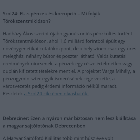
Szol24: EU-s pénzek és korrupció – Mi folyik
Törökszentmiklóson?
Hadházy Ákos szerint újabb gyanús uniós pénzköltés történt
Törökszentmiklóson, ahol 1,6 milliárd forintból épült egy
növénygenetikai kutatóközpont, de a helyszínen csak egy üres
melegház, néhány bútor és poszter látható. Valós kutatási
eredmények nincsenek, a pénzek egy része értelmetlen vagy
duplán kifizetett tételekre ment el. A projektet Varga Mihály, a
pénzügyminiszter egyik ismerősének cége vezette, a
városvezetés pedig érdemi információ nélkül maradt.
Részletek
a Szol24 cikkében olvashatók.
Debreciner: Ezen a nyáron már biztosan nem lesz kiállítása
a magyar sajtófotónak Debrecenben
A Magyar Sajtófotó Kiállítás több mint húsz éve volt