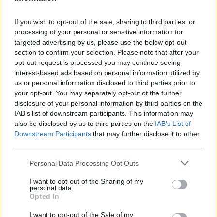
If you wish to opt-out of the sale, sharing to third parties, or
processing of your personal or sensitive information for
targeted advertising by us, please use the below opt-out
section to confirm your selection. Please note that after your
opt-out request is processed you may continue seeing
interest-based ads based on personal information utilized by
us or personal information disclosed to third parties prior to
your opt-out. You may separately opt-out of the further
disclosure of your personal information by third parties on the
IAB’s list of downstream participants. This information may
also be disclosed by us to third parties on the
IAB’s List of
Downstream Participants
that may further disclose it to other
2026.08.06.
Fazekas Adrián
third parties.
A Szolnok megyei gazdák nagyon nem akarták a
JÉGER további üzemeltetését
Please note that this website/app uses one or more Google
Personal Data Processing Opt Outs
Ahogy korábban már írtunk róla, megyei szinten
services and may gather and store information including but
not limited to your visit or usage behaviour. You may click to
I want to opt-out of the Sharing of my
alkalmazkodik a gazdálkodók döntéséhez az
personal data.
grant or deny consent to Google and its third-party tags to
Agrárminisztérium és a Nemzeti...
Opted In
use your data for below specified purposes in below Google
JNSZ megyei hírek
consent section.
I want to opt-out of the Sale of my