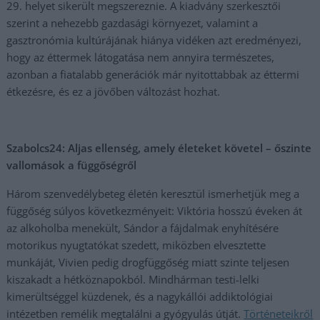
29. helyet sikerült megszereznie. A kiadvány szerkesztői
szerint a nehezebb gazdasági környezet, valamint a
gasztronómia kultúrájának hiánya vidéken azt eredményezi,
hogy az éttermek látogatása nem annyira természetes,
azonban a fiatalabb generációk már nyitottabbak az éttermi
étkezésre, és ez a jövőben változást hozhat.
Szabolcs24: Aljas ellenség, amely életeket követel – őszinte
vallomások a függőségről
Három szenvedélybeteg életén keresztül ismerhetjük meg a
függőség súlyos következményeit: Viktória hosszú éveken át
az alkoholba menekült, Sándor a fájdalmak enyhítésére
motorikus nyugtatókat szedett, miközben elvesztette
munkáját, Vivien pedig drogfüggőség miatt szinte teljesen
kiszakadt a hétköznapokból. Mindhárman testi-lelki
kimerültséggel küzdenek, és a nagykállói addiktológiai
intézetben remélik megtalálni a gyógyulás útját.
Történeteikről