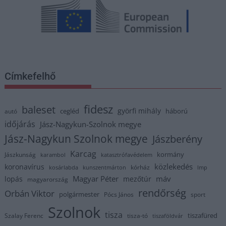
Címkefelhő
fidesz
baleset
györfi mihály
cegléd
háború
autó
időjárás
Jász-Nagykun-Szolnok megye
Jász-Nagykun Szolnok megye
Jászberény
Karcag
kormány
Jászkunság
karambol
katasztrófavédelem
közlekedés
koronavírus
kórház
kosárlabda
kunszentmárton
lmp
Magyar Péter
máv
lopás
mezőtúr
magyarország
rendőrség
Orbán Viktor
polgármester
Pócs János
sport
Szolnok
tisza
tiszafüred
Szalay Ferenc
tisza-tó
tiszaföldvár