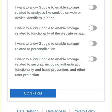
I want to allow Google to enable storage
related to analytics like cookies on web or
device identifiers in apps.
I want to allow Google to enable storage
related to functionality of the website or app.
I want to allow Google to enable storage
related to personalization.
I want to allow Google to enable storage
related to security, including authentication
functionality and fraud prevention, and other
user protection.
2026.08.05.
szol24.hu
Tánccal, zeneszóval és vásárral telik meg
Jászberény, indul a Csángó Fesztivál
CONFIRM
Ismét a Kárpát-medencei folklór és a hagyományőrzés
központjává válik Jászberény, ma indul a XXXIV. Csángó
Fesztivált....
Data Deletion
Data Access
Privacy Policy