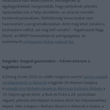
választásra való felkészülésről, beszélgettek az
egybegyűltekkel, hangoztatták, hogy pártjuknak jelentős
tapasztalata van a helyi akciókban, az utcai és szociális
kezdeményezésekben, felelőtlenség lenne ezeket nem
hasznosítani a programalkotásban. Amit meg lehet csinálni a
közhatalom nélkül, azt meg kell csinálni! – fogalmazott Nagy
Dávid, az MKKP listavezetője és pártigazgatója. Az
eseményről
a Veszprém Kukac számolt be.
Szegeder: Szegedi gasztrosiker – három étterem a
legjobbak között
A Dining Guide 2025-ös vidéki rangsora szerint
három szegedi
vendéglátóhely is felkerült
a legjobb 30 étterem listájára.
A
sokadik éve Michelin-tányéros Alkimista Kulináris Műhely
a
10. helyre ugrott előre, a Rudi és Fickó a 28. pozícióban
végzett, jelentős előrelépést mutatva előző évi helyezéseikhez
képest. Idén a Kapca × Rézhárs Bisztró is felkerült a listára, a