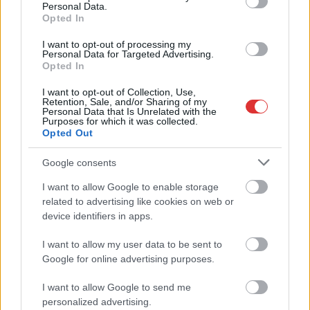
Personal Data.
Opted In
I want to opt-out of processing my
Personal Data for Targeted Advertising.
Opted In
I want to opt-out of Collection, Use,
Retention, Sale, and/or Sharing of my
Personal Data that Is Unrelated with the
Purposes for which it was collected.
Opted Out
Google consents
I want to allow Google to enable storage
related to advertising like cookies on web or
2026.08.06.
Fazekas Adrián
device identifiers in apps.
Csődbe ment a tószegi Accell Hunland, a hazai
kerékpárgyártás meghatározó szereplője
I want to allow my user data to be sent to
Leállt a termelés a tószegi üzemben, miközben a holland
Google for online advertising purposes.
anyavállalat fizetési haladékot kért. Az európai
kerékpáripar...
I want to allow Google to send me
personalized advertising.
JNSZ megyei hírek