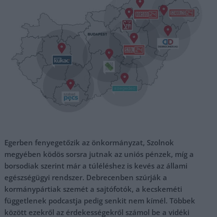
Egerben fenyegetőzik az önkormányzat, Szolnok
megyében ködös sorsra jutnak az uniós pénzek, míg a
borsodiak szerint már a túléléshez is kevés az állami
egészségügyi rendszer. Debrecenben szúrják a
kormánypártiak szemét a sajtófotók, a kecskeméti
függetlenek podcastja pedig senkit nem kímél. Többek
között ezekről az érdekességekről számol be a vidéki