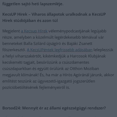
független sajtó heti lapszemléje.
KecsUP Hírek – Viharos állapotok uralkodnak a KecsUP
Hírek stúdiójában és azon túl
Megjelent
a Kecsup Hírek
véleménypodcastjának legújabb
része, amelyben a közelmúlt legérdekesebb témáival vár
benneteket Balla Szilárd újságíró és Bajáki Zsanett
főszerkesztő.
A KecsUPéntek legfrissebb adásában
leleplezzük
a helyi viharszakértőt, kikémkedjük a Harcosok Klubjának
kecskeméti tagjait, besörözünk a csúszdamentes
csúszdaparkban és együtt örülünk az Otthon Moziban
megjavult klímának! És, ha már a Hírös Agóránál járunk, akkor
említést teszünk az ügyvezető-igazgató jogszerűtlen
pozícióbetöltésének fejleményeiről is.
Borsod24: Mennyit ér az állami egészségügyi rendszer?