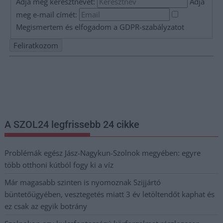
Adja meg keresztnevét:
Adja
meg e-mail címét:
Megismertem és elfogadom a
GDPR-szabályzat
ot
Nem szeretne lemaradni semmiről? Csak egy kattintás, és hírlevelünk a
legfrissebb információkkal és exkluzív tartalmakkal hétről hétre
postaládájába érkezik!
A SZOL24 legfrissebb 24 cikke
Problémák egész Jász-Nagykun-Szolnok megyében: egyre
több otthoni kútból fogy ki a víz
Már magasabb szinten is nyomoznak Szijjártó
büntetőügyében, vesztegetés miatt 3 év letöltendőt kaphat és
ez csak az egyik botrány