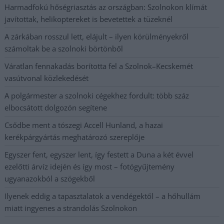
Harmadfokú hőségriasztás az országban: Szolnokon klímát
javítottak, helikoptereket is bevetettek a tüzeknél
A zárkában rosszul lett, elájult – ilyen körülményekről
számoltak be a szolnoki börtönből
Váratlan fennakadás borította fel a Szolnok–Kecskemét
vasútvonal közlekedését
A polgármester a szolnoki cégekhez fordult: több száz
elbocsátott dolgozón segítene
Csődbe ment a tószegi Accell Hunland, a hazai
kerékpárgyártás meghatározó szereplője
Egyszer fent, egyszer lent, így festett a Duna a két évvel
ezelőtti árvíz idején és így most – fotógyűjtemény
ugyanazokból a szögekből
Ilyenek eddig a tapasztalatok a vendégektől – a hőhullám
miatt ingyenes a strandolás Szolnokon