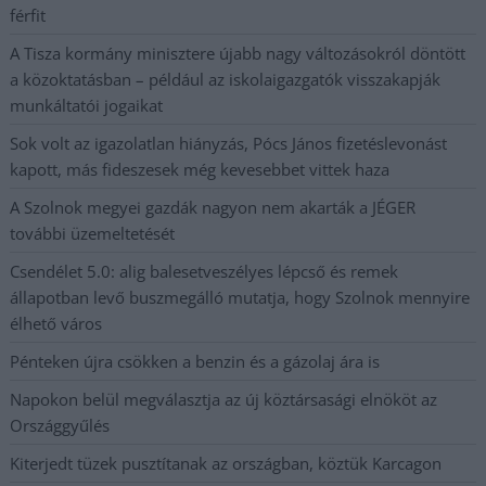
férfit
A Tisza kormány minisztere újabb nagy változásokról döntött
a közoktatásban – például az iskolaigazgatók visszakapják
munkáltatói jogaikat
Sok volt az igazolatlan hiányzás, Pócs János fizetéslevonást
kapott, más fideszesek még kevesebbet vittek haza
A Szolnok megyei gazdák nagyon nem akarták a JÉGER
további üzemeltetését
Csendélet 5.0: alig balesetveszélyes lépcső és remek
állapotban levő buszmegálló mutatja, hogy Szolnok mennyire
élhető város
Pénteken újra csökken a benzin és a gázolaj ára is
Napokon belül megválasztja az új köztársasági elnököt az
Országgyűlés
Kiterjedt tüzek pusztítanak az országban, köztük Karcagon