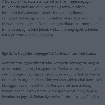
A borsodiak tapasztalatai szerint az állami egészségügy
működésképtelenné vált. Hónapokig tartó várólisták,
leromlott intézmények, túlterhelt orvosok jellemzik a
rendszert. Sokan úgy érzik, ha életben akarnak maradni, nincs
más választásuk, mint fizetni a magánellátásért – még akkor
is, ha ez anyagi csődöt jelent. A bizalom megingott, a túlélés
lett a prioritás –
írja a Borsod24.
Egri Szín: Negédes fenyegetődzés, felszólítás árokásásra
Mézesmázas aggodalmaskodás közepette fenyegette meg az
önkormányzat az egri magánszemélyeket és cégeket, hogy ha
nem tisztítják ki az ingatlanuk előtt az árkot, tartják karban az
útpadkát és úgy általában a közterületet, akkor akár kétmilliós
bírsággal is szembesülhetnek. Persze a cél nem a bírság,
hanem a rend, fűzték hozzá. A dolog szépséghibája, hogy a
hivatkozott jogszabályban ilyenről szó sincs –
írja az Egri Szín.