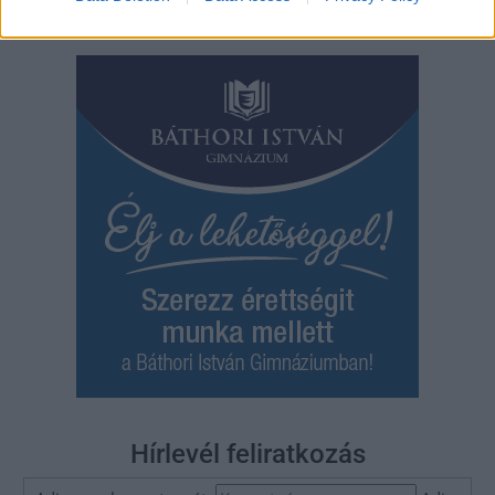
JNSZ megyei hírek
Hírlevél feliratkozás