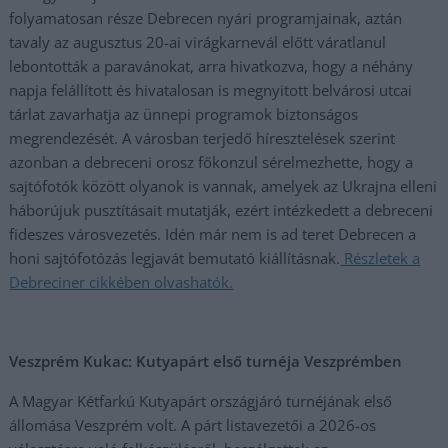
folyamatosan része Debrecen nyári programjainak, aztán
tavaly az augusztus 20-ai virágkarnevál előtt váratlanul
lebontották a paravánokat, arra hivatkozva, hogy a néhány
napja felállított és hivatalosan is megnyitott belvárosi utcai
tárlat zavarhatja az ünnepi programok biztonságos
megrendezését. A városban terjedő híresztelések szerint
azonban a debreceni orosz főkonzul sérelmezhette, hogy a
sajtófotók között olyanok is vannak, amelyek az Ukrajna elleni
háborújuk pusztításait mutatják, ezért intézkedett a debreceni
fideszes városvezetés. Idén már nem is ad teret Debrecen a
honi sajtófotózás legjavát bemutató kiállításnak.
Részletek a
Debreciner cikkében olvashatók.
Veszprém Kukac: Kutyapárt első turnéja Veszprémben
A Magyar Kétfarkú Kutyapárt országjáró turnéjának első
állomása Veszprém volt. A párt listavezetői a 2026-os