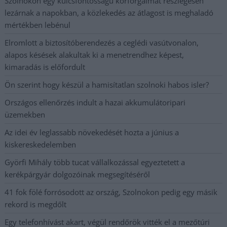
Szolnokon egy kulcsfontosságú körforgalmat részlegesen
lezárnak a napokban, a közlekedés az átlagost is meghaladó
mértékben lebénul
Elromlott a biztosítóberendezés a ceglédi vasútvonalon,
alapos késések alakultak ki a menetrendhez képest,
kimaradás is előfordult
Ön szerint hogy készül a hamisítatlan szolnoki habos isler?
Országos ellenőrzés indult a hazai akkumulátoripari
üzemekben
Az idei év leglassabb növekedését hozta a június a
kiskereskedelemben
Györfi Mihály több tucat vállalkozással egyeztetett a
kerékpárgyár dolgozóinak megsegítéséről
41 fok fölé forrósodott az ország, Szolnokon pedig egy másik
rekord is megdőlt
Egy telefonhívást akart, végül rendőrök vitték el a mezőtúri