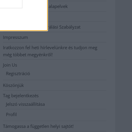
Etikai és függetlenségi alapelvek
Hirdetési árak
Hozzászólási és Moderálási Szabályzat
Impresszum
Iratkozzon fel heti hírlevelünkre és tudjon meg
még többet megyénkről!
Join Us
Regisztráció
Köszönjük
Tag bejelentkezés
Jelszó visszaállítása
Profil
Támogassa a független helyi sajtót!