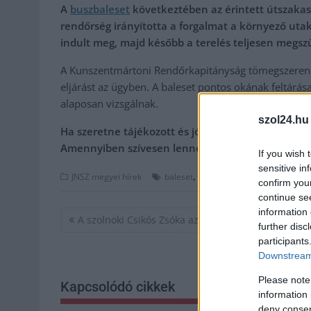
A
buszbaleset
következtében az érintett útszakaszt
rendőrség irányította a forgalmat a környező utak
indult meg, majd később a terelés teljesen megsz
A Kunszentmártoni Rendőrkapitányság tömegszerencsé
eljárást az ügyben. A baleset pontos okának feltá
alaposan vizsgálnak.
szol24.hu
Ha szeretne tájékozott és jól értesült lenni, de 
Amennyiben szívesen lenne a támogatónk,
kattin
If you wish 
sensitive in
,
,
,
JNSZ megyei hírek
baleset
buszbaleset
kungyalu
kuns
confirm you
continue se
information 
Bejegyzés
A szolnoki Csikós Zsóka az új magyar kajakkirálynő
further disc
navigáció
participants
Downstream 
Please note
Kapcsolódó cikkek
information 
deny consent