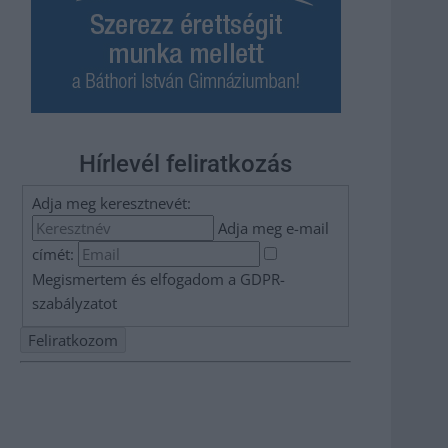
Hírlevél feliratkozás
Adja meg keresztnevét:
Adja meg e-mail
címét:
Megismertem és elfogadom a
GDPR-
szabályzat
ot
Nem szeretne lemaradni semmiről? Csak egy kattintás, és
hírlevelünk a legfrissebb információkkal és exkluzív
tartalmakkal hétről hétre postaládájába érkezik!