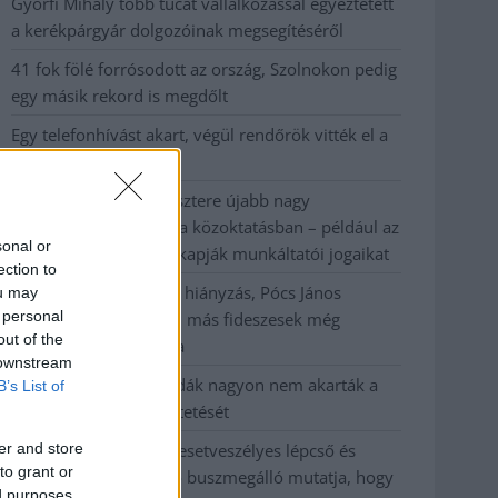
Györfi Mihály több tucat vállalkozással egyeztetett
a kerékpárgyár dolgozóinak megsegítéséről
41 fok fölé forrósodott az ország, Szolnokon pedig
egy másik rekord is megdőlt
Egy telefonhívást akart, végül rendőrök vitték el a
mezőtúri férfit
A Tisza kormány minisztere újabb nagy
változásokról döntött a közoktatásban – például az
sonal or
iskolaigazgatók visszakapják munkáltatói jogaikat
ection to
Sok volt az igazolatlan hiányzás, Pócs János
ou may
 personal
fizetéslevonást kapott, más fideszesek még
out of the
kevesebbet vittek haza
 downstream
A Szolnok megyei gazdák nagyon nem akarták a
B’s List of
JÉGER további üzemeltetését
er and store
Csendélet 5.0: alig balesetveszélyes lépcső és
to grant or
remek állapotban levő buszmegálló mutatja, hogy
ed purposes