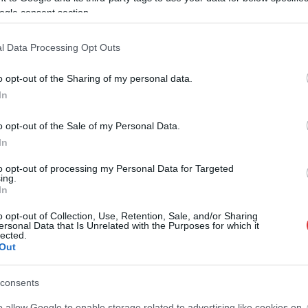
ogle consent section.
l Data Processing Opt Outs
o opt-out of the Sharing of my personal data.
In
o opt-out of the Sale of my Personal Data.
Fazekas Adrián
2026.08.05.
szol24.hu
In
t a tószegi Accell
Tánccal, zeneszóval és vásárral
 hazai
telik meg Jászberény, indul a
to opt-out of processing my Personal Data for Targeted
ártás meghatározó
Csángó Fesztivál
ing.
In
Ismét a Kárpát-medencei folklór és a
elés a tószegi üzemben,
hagyományőrzés központjává válik
o opt-out of Collection, Use, Retention, Sale, and/or Sharing
ersonal Data that Is Unrelated with the Purposes for which it
olland anyavállalat
Jászberény, ma indul a XXXIV.
lected.
dékot kért. Az európai
Csángó Fesztivált....
Out
..
JNSZ megyei hírek
ek
consents
o allow Google to enable storage related to advertising like cookies on