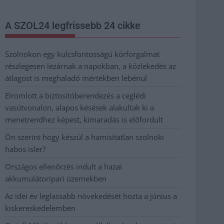
A SZOL24 legfrissebb 24 cikke
Szolnokon egy kulcsfontosságú körforgalmat
részlegesen lezárnak a napokban, a közlekedés az
átlagost is meghaladó mértékben lebénul
Elromlott a biztosítóberendezés a ceglédi
vasútvonalon, alapos késések alakultak ki a
menetrendhez képest, kimaradás is előfordult
Ön szerint hogy készül a hamisítatlan szolnoki
habos isler?
Országos ellenőrzés indult a hazai
akkumulátoripari üzemekben
Az idei év leglassabb növekedését hozta a június a
kiskereskedelemben