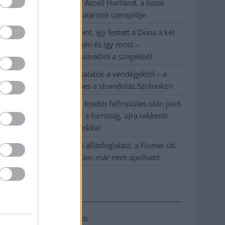
Csődbe ment a tószegi Accell Hunland, a hazai
kerékpárgyártás meghatározó szereplője
Egyszer fent, egyszer lent, így festett a Duna a két
évvel ezelőtti árvíz idején és így most –
fotógyűjtemény ugyanazokból a szögekből
Ilyenek eddig a tapasztalatok a vendégektől – a
hőhullám miatt ingyenes a strandolás Szolnokon
Nem biztató: a hétvégi kisebb felfrissülés után jövő
héten megint visszatér a forróság, újra rekkenő
hőség jön, akár 38 fokokkal
Közzétették a szakértői állásfoglalást, a Fiumei úti
fák többsége szakszerűen már nem ápolható
Elérhetőség
Adatkezelési tájékoztató