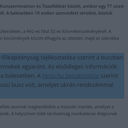
 Kunszentmárton és Tiszaföldvár között, amikor egy 77 utast
rult. A balesetben 19 ember szenvedett sérülést, köztük
lterületén, a 442-es főút 32-es kilométerszelvényénél. A
an körülmények között elhagyta az úttestet, majd az útárokba
főkapitányság tájékoztatása szerint a buszban
yermekek egyaránt. Az elsődleges információk
 a balesetben. A
hiros.hu beszámolója
szerint
ípusú busz volt, amelyet ukrán rendszámmal
 mellett azonnal megkezdődött a műszaki mentés, amelyet a
eznek. A helyszínen több társhatóság munkatársai dolgoznak