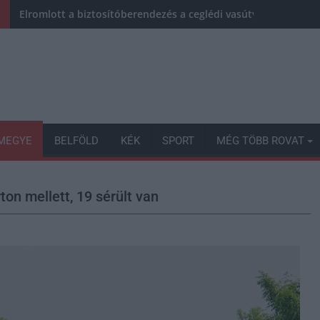
Elromlott a biztosítóberendezés a ceglédi vasútvonalon, alap
MEGYE
BELFÖLD
KÉK
SPORT
MÉG TÖBB ROVAT
on mellett, 19 sérült van