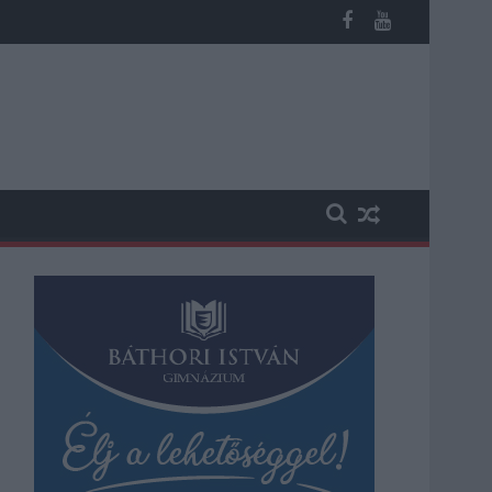
os késések alakultak ki a menetrendhez képest, kimaradás is előf