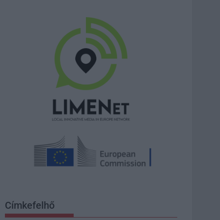
Címkefelhő