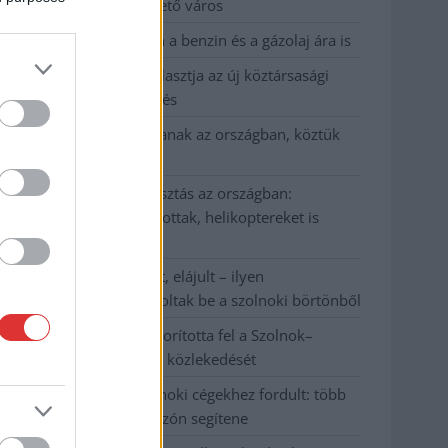
Szolnok mennyire élhető város
Pénteken újra csökken a benzin és a gázolaj ára is
Napokon belül megválasztja az új köztársasági
elnököt az Országgyűlés
Kiterjedt tüzek pusztítanak az országban, köztük
Karcagon
Harmadfokú hőségriasztás az országban:
Szolnokon klímát javítottak, helikoptereket is
bevetettek a tüzeknél
A zárkában rosszul lett, elájult – ilyen
körülményekről számoltak be a szolnoki börtönből
Váratlan fennakadás borította fel a Szolnok–
Kecskemét vasútvonal közlekedését
A polgármester a szolnoki cégekhez fordult: több
száz elbocsátott dolgozón segítene