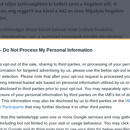
 teljes szélességében le kellett zárni a forgalom elől. A
on, míg reggel 9 óra körül a 442-es úton félpályás forgalom
űnt.
tlenséget okozó közúti baleset miatt indított hivatalos
rása folyamatban van, a nyomozó hatóságok minden körülményt
 -
Do Not Process My Personal Information
messzire elkerülné a propagandát,
iratkozzon fel hírlevelünkre
!
tson ide
és csatlakozzon adománygyűjtésünkhöz!
to opt-out of the sale, sharing to third parties, or processing of your per
formation for targeted advertising by us, please use the below opt-out s
zentmárton
r selection. Please note that after your opt-out request is processed y
eing interest-based ads based on personal information utilized by us or
disclosed to third parties prior to your opt-out. You may separately opt-
?
Magyar Péter bejelentette a Tisza Párt országgyűlési
losure of your personal information by third parties on the IAB’s list of
kampányának hivatalos indítását
. This information may also be disclosed by us to third parties on the
IA
Participants
that may further disclose it to other third parties.
 that this website/app uses one or more Google services and may gath
including but not limited to your visit or usage behaviour. You may click 
 to Google and its third-party tags to use your data for below specifi