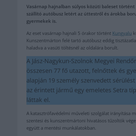
Vasárnap hajnalban súlyos közúti baleset történt
szállító autóbusz letért az úttestről és árokba bo
gyermekek is.
Az eset vasárnap hajnali 5 órakor történt
Kungyalu
kü
Kunszentmárton felé tartó autóbusz eddig tisztázatl
haladva a vasúti töltésnél az oldalára borult.
A Jász-Nagykun-Szolnok Megyei Rendőr-
összesen 77 fő utazott, felnőttek és g
alapján 19 személy szenvedett sérülést
az érintett jármű egy emeletes Setra t
láttak el.
A katasztrófavédelmi műveleti szolgálat irányítása
szentesi és kunszentmártoni hivatásos tűzoltók vég
együtt a mentési munkálatokban.