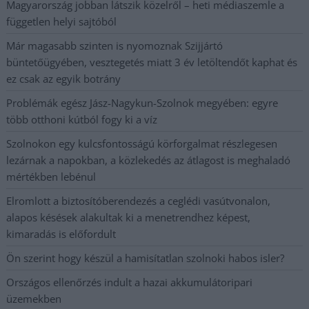
Magyarország jobban látszik közelről – heti médiaszemle a
független helyi sajtóból
Már magasabb szinten is nyomoznak Szijjártó
büntetőügyében, vesztegetés miatt 3 év letöltendőt kaphat és
ez csak az egyik botrány
Problémák egész Jász-Nagykun-Szolnok megyében: egyre
több otthoni kútból fogy ki a víz
Szolnokon egy kulcsfontosságú körforgalmat részlegesen
lezárnak a napokban, a közlekedés az átlagost is meghaladó
mértékben lebénul
Elromlott a biztosítóberendezés a ceglédi vasútvonalon,
alapos késések alakultak ki a menetrendhez képest,
kimaradás is előfordult
Ön szerint hogy készül a hamisítatlan szolnoki habos isler?
Országos ellenőrzés indult a hazai akkumulátoripari
üzemekben