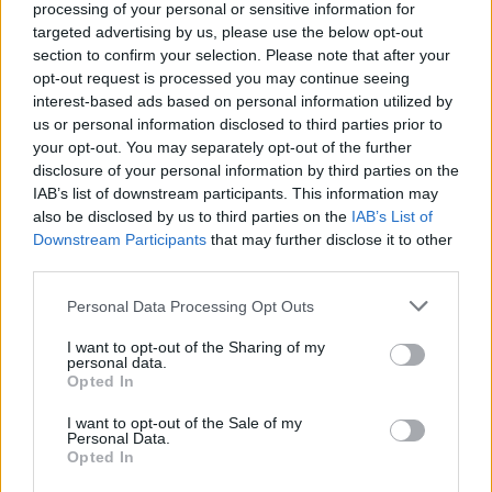
processing of your personal or sensitive information for
targeted advertising by us, please use the below opt-out
section to confirm your selection. Please note that after your
opt-out request is processed you may continue seeing
interest-based ads based on personal information utilized by
us or personal information disclosed to third parties prior to
your opt-out. You may separately opt-out of the further
disclosure of your personal information by third parties on the
IAB’s list of downstream participants. This information may
also be disclosed by us to third parties on the
IAB’s List of
Downstream Participants
that may further disclose it to other
2026.07.30.
Fazekas Adrián
third parties.
A Szolnoki Sportcentrum tehetségével, történelmi
létszámú válogatott utazik az U20-as atlétikai
Please note that this website/app uses one or more Google
Personal Data Processing Opt Outs
világbajnokságra
services and may gather and store information including but
not limited to your visit or usage behaviour. You may click to
I want to opt-out of the Sharing of my
Minden idők egyik legnépesebb magyar keretével
personal data.
grant or deny consent to Google and its third-party tags to
képviselteti magát a hazai atlétika a jövő héten
Opted In
use your data for below specified purposes in below Google
megrendezendő U20-as...
consent section.
I want to opt-out of the Sale of my
Sport
Personal Data.
Opted In