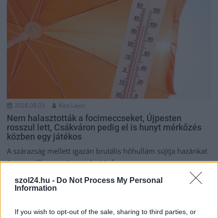
2026.08.03.
Kiss Lajos
Nem halasztották a focimeccseket, Újpesten
rosszul lett, Csákváron pedig el is hunyt mérkőzés
közben egy játékos
A szárazság mellett igazán brutális hőhullám sújtja hazánkat
és ez az állapot még romlani is fog...
Sport
szol24.hu -
Do Not Process My Personal
Information
If you wish to opt-out of the sale, sharing to third parties, or