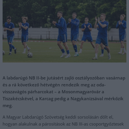
A labdarúgó NB II-be jutásért zajló osztályozóban vasárnap
és a rá következő hétvégén rendezik meg az oda-
visszavágós párharcokat – a Mosonmagyaróvár a
Tiszakécskével, a Karcag pedig a Nagykanizsával mérkőzik
meg.
A Magyar Labdarúgó Szövetség keddi sorsolásán dőlt el,
hogyan alakulnak a párosítások az NB III-as csoportgyőztesek