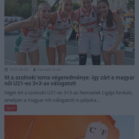
2026.08.03.
Horváth Zsolt
Itt a szolnoki torna végeredménye: így zárt a magyar
női U21-es 3×3-as válogatott
Véget ért a szolnoki U21-es 3×3-as Nemzetek Ligája forduló,
amelyen a magyar női válogatott is pályára...
Sport