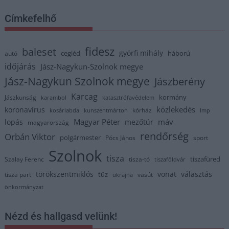
Címkefelhő
fidesz
baleset
györfi mihály
cegléd
háború
autó
időjárás
Jász-Nagykun-Szolnok megye
Jász-Nagykun Szolnok megye
Jászberény
Karcag
kormány
Jászkunság
karambol
katasztrófavédelem
közlekedés
koronavírus
kórház
kosárlabda
kunszentmárton
lmp
Magyar Péter
máv
lopás
mezőtúr
magyarország
rendőrség
Orbán Viktor
polgármester
Pócs János
sport
Szolnok
tisza
tiszafüred
Szalay Ferenc
tisza-tó
tiszaföldvár
törökszentmiklós
vonat
választás
tűz
tisza part
vasút
ukrajna
önkormányzat
Nézd és hallgasd velünk!