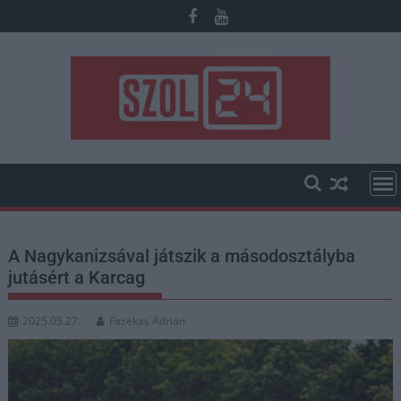
Skip
to
content
A Nagykanizsával játszik a másodosztályba
jutásért a Karcag
2025.05.27.
Fazekas Adrián