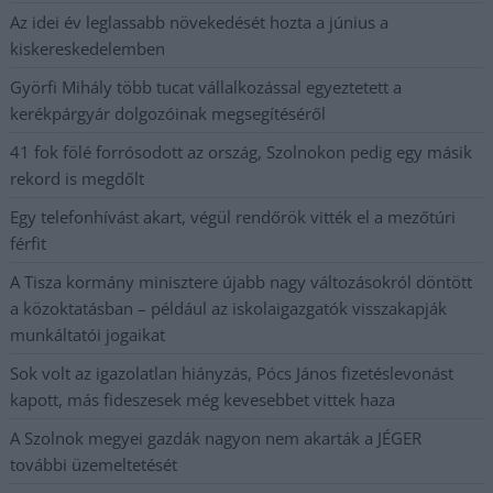
Az idei év leglassabb növekedését hozta a június a
kiskereskedelemben
Györfi Mihály több tucat vállalkozással egyeztetett a
kerékpárgyár dolgozóinak megsegítéséről
41 fok fölé forrósodott az ország, Szolnokon pedig egy másik
rekord is megdőlt
Egy telefonhívást akart, végül rendőrök vitték el a mezőtúri
férfit
A Tisza kormány minisztere újabb nagy változásokról döntött
a közoktatásban – például az iskolaigazgatók visszakapják
munkáltatói jogaikat
Sok volt az igazolatlan hiányzás, Pócs János fizetéslevonást
kapott, más fideszesek még kevesebbet vittek haza
A Szolnok megyei gazdák nagyon nem akarták a JÉGER
további üzemeltetését