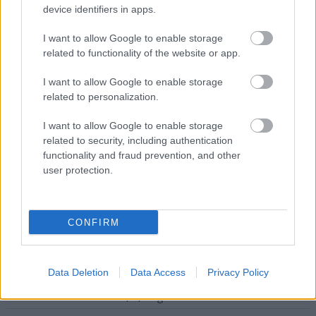
device identifiers in apps.
I want to allow Google to enable storage
Nem szeretne lemaradni semmiről? Csak egy kattintás, és hírlevelünk a
related to functionality of the website or app.
legfrissebb információkkal és exkluzív tartalmakkal hétről hétre
I want to allow Google to enable storage
postaládájába érkezik!
related to personalization.
I want to allow Google to enable storage
A SZOL24 legfrissebb 24 cikke
related to security, including authentication
functionality and fraud prevention, and other
A Tisza Párt Dr. Baka Andrást jelöli köztársasági elnöknek
user protection.
Óriási, több mint két méteres harcsát fogott a Tiszán a 13 éves
fiú (VIDEÓVAL)
CONFIRM
Hétfőn kezdik, csütörtökön végeznek – lezárás miatt
fennakadásokra és pótlóbuszos közlekedésre számítsunk az
egyik Jász-Nagykun-Szolnok megyei vasútvonalon
Data Deletion
Data Access
Privacy Policy
Visszaszámlálás indul: -1, 0, Sziget!