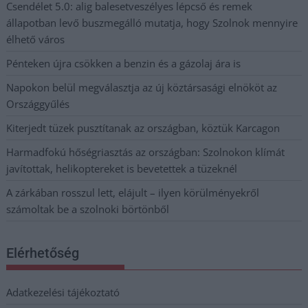
Csendélet 5.0: alig balesetveszélyes lépcső és remek
állapotban levő buszmegálló mutatja, hogy Szolnok mennyire
élhető város
Pénteken újra csökken a benzin és a gázolaj ára is
Napokon belül megválasztja az új köztársasági elnököt az
Országgyűlés
Kiterjedt tüzek pusztítanak az országban, köztük Karcagon
Harmadfokú hőségriasztás az országban: Szolnokon klímát
javítottak, helikoptereket is bevetettek a tüzeknél
A zárkában rosszul lett, elájult – ilyen körülményekről
számoltak be a szolnoki börtönből
Elérhetőség
Adatkezelési tájékoztató