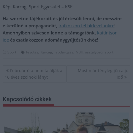
Kép: Karcagi Sport Egyesület – KSE
Ha szeretne tájékozott és jól értesült lenni, de messzire
elkerülné a propagandát,
iratkozzon fel hírlevelünkre
!
Amennyiben szívesen lenne a támogatónk,
kattintson
ide
és csatlakozzon adománygyűjtésünkhöz!
,
,
,
,
,
Sport
feljutás
Karcag
labdarúgás
NBII
osztályozó
sport
Bejegyzés
Február óta nem találják a
Most már tényleg jön a jó
navigáció
16 éves szolnoki lányt
idő
Kapcsolódó cikkek