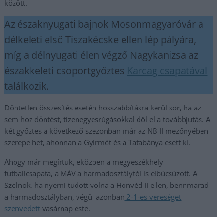
között.
Az északnyugati bajnok Mosonmagyaróvár a
délkeleti első Tiszakécske ellen lép pályára,
míg a délnyugati élen végző Nagykanizsa az
északkeleti csoportgyőztes
Karcag csapatával
találkozik.
Döntetlen összesítés esetén hosszabbításra kerül sor, ha az
sem hoz döntést, tizenegyesrúgásokkal dől el a továbbjutás. A
két győztes a következő szezonban már az NB II mezőnyében
szerepelhet, ahonnan a Gyirmót és a Tatabánya esett ki.
Ahogy már megírtuk, eközben a megyeszékhely
futballcsapata, a MÁV a harmadosztálytól is elbúcsúzott. A
Szolnok, ha nyerni tudott volna a Honvéd II ellen, bennmarad
a harmadosztályban, végül azonban
2-1-es vereséget
szenvedett
vasárnap este.