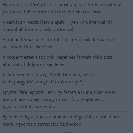
Harmadfokú hőségriasztás az országban: Szolnokon klímát
javítottak, helikoptereket is bevetettek a tüzeknél
A zárkában rosszul lett, elájult – ilyen körülményekről
számoltak be a szolnoki börtönből
Váratlan fennakadás borította fel a Szolnok–Kecskemét
vasútvonal közlekedését
A polgármester a szolnoki cégekhez fordult: több száz
elbocsátott dolgozón segítene
Csődbe ment a tószegi Accell Hunland, a hazai
kerékpárgyártás meghatározó szereplője
Egyszer fent, egyszer lent, így festett a Duna a két évvel
ezelőtti árvíz idején és így most – fotógyűjtemény
ugyanazokból a szögekből
Ilyenek eddig a tapasztalatok a vendégektől – a hőhullám
miatt ingyenes a strandolás Szolnokon