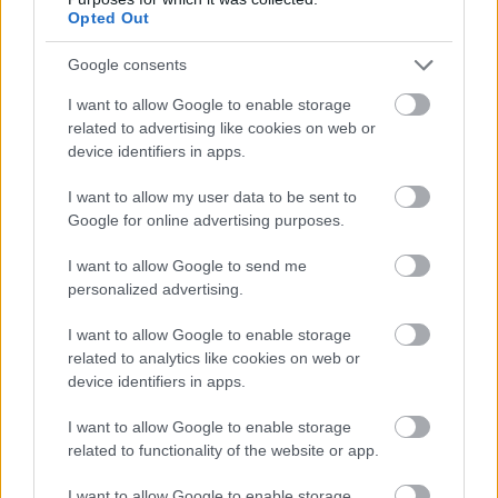
Opted Out
Google consents
I want to allow Google to enable storage
related to advertising like cookies on web or
device identifiers in apps.
Hírlevél feliratkozás
I want to allow my user data to be sent to
Adja meg keresztnevét:
Adja
Google for online advertising purposes.
meg e-mail címét:
I want to allow Google to send me
Megismertem és elfogadom a
GDPR-szabályzat
ot
personalized advertising.
I want to allow Google to enable storage
related to analytics like cookies on web or
Nem szeretne lemaradni semmiről? Csak egy kattintás, és hírlevelünk a
device identifiers in apps.
legfrissebb információkkal és exkluzív tartalmakkal hétről hétre
postaládájába érkezik!
I want to allow Google to enable storage
related to functionality of the website or app.
A SZOL24 legfrissebb 24 cikke
I want to allow Google to enable storage