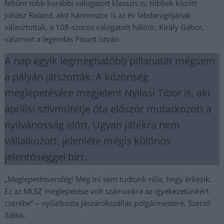
feltűnt több korábbi válogatott klasszis is: többek között
Juhász Roland, akit háromszor is az év labdarúgójának
választottak, a 108-szoros válogatott hálóőr, Király Gábor,
valamint a legendás Pisont István.
A nap egyik legmeghatóbb pillanatát mégsem
a pályán játszották. A közönség
meglepetésére megjelent Nyilasi Tibor is, aki
áprilisi szívműtétje óta először mutatkozott a
nyilvánosság előtt. Ugyan játékra nem
vállalkozott, jelenléte mégis különös
jelentőséggel bírt.
„Meglepetésvendég! Még mi sem tudtunk róla, hogy érkezik.
Ez az MLSZ meglepetése volt számunkra az igyekezetünkért
cserébe” – nyilatkozta Jászárokszállás polgármestere, Szerző
Ildikó.