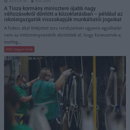
2026.08.06.
Kiss Lajos
A Tisza kormány minisztere újabb nagy
változásokról döntött a közoktatásban – például az
iskolaigazgatók visszakapják munkáltatói jogaikat
A Fidesz által felépített torz rendszerben ugyanis egyáltalán
nem az intézményvezetők döntötték el, hogy kineveznek-e,
esetleg...
JNSZ megyei hírek