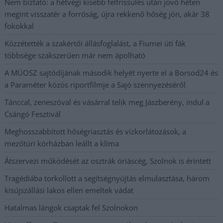
Nem biztató: a hétvégi kisebb felfrissülés után jövő héten
megint visszatér a forróság, újra rekkenő hőség jön, akár 38
fokokkal
Közzétették a szakértői állásfoglalást, a Fiumei úti fák
többsége szakszerűen már nem ápolható
A MÚOSZ sajtódíjának második helyét nyerte el a Borsod24 és
a Paraméter közös riportfilmje a Sajó szennyezéséről
Tánccal, zeneszóval és vásárral telik meg Jászberény, indul a
Csángó Fesztivál
Meghosszabbított hőségriasztás és vízkorlátozások, a
mezőtúri kórházban leállt a klíma
Átszervezi működését az osztrák óriáscég, Szolnok is érintett
Tragédiába torkollott a segítségnyújtás elmulasztása, három
kisújszállási lakos ellen emeltek vádat
Hatalmas lángok csaptak fel Szolnokon