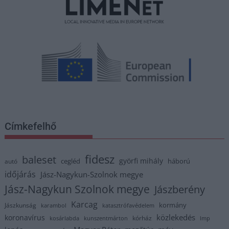
Címkefelhő
fidesz
baleset
györfi mihály
cegléd
háború
autó
időjárás
Jász-Nagykun-Szolnok megye
Jász-Nagykun Szolnok megye
Jászberény
Karcag
kormány
Jászkunság
karambol
katasztrófavédelem
közlekedés
koronavírus
kórház
kosárlabda
kunszentmárton
lmp