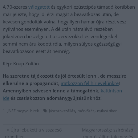
A 70-szeres
válogatott
és egykori ezüstcipős támadó korábban
már jelezte, hogy jól érzi magát a beavatkozás után, de
kevesen gondolták volna, hogy ilyen hamar újra részt vesz
nyilvános eseményen. A délután hátralévő részében
jókedvűen beszélgetett a szervezőkkel és vendégekkel –
semmi nem árulkodott róla, milyen súlyos egészségügyi
beavatkozáson esett át nemrég.
Kép: Knap Zoltán
Ha szeretne tájékozott és jól értesült lenni, de messzire
elkerülné a propagandát,
iratkozzon fel hírlevelünkre
!
Amennyiben szívesen lenne a támogatónk,
kattintson
ide
és csatlakozzon adománygyűjtésünkhöz!
,
,
JNSZ megyei hírek
Jászárokszállás
mérkőzés
nyilasi tibor
Bejegyzés
Újra lebukott a visszaeső
Magyarország: szirénázó
navigáció
drogdíler
mentőt állítottak meg és