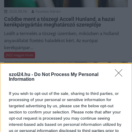
2026.08.06.
Fazekas Adrián
Csődbe ment a tószegi Accell Hunland, a hazai
kerékpárgyártás meghatározó szereplője
Leállt a termelés a tószegi üzemben, miközben a holland
anyavállalat fizetési haladékot kért. Az európai
kerékpáripar...
JNSZ megyei hírek
szol24.hu -
Do Not Process My Personal
Information
If you wish to opt-out of the sale, sharing to third parties, or
processing of your personal or sensitive information for
targeted advertising by us, please use the below opt-out
section to confirm your selection. Please note that after your
opt-out request is processed you may continue seeing
interest-based ads based on personal information utilized by
us or personal information disclosed to third parties prior to