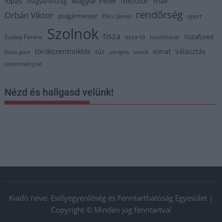
Magyar Péter
máv
lopás
mezőtúr
magyarország
rendőrség
Orbán Viktor
polgármester
Pócs János
sport
Szolnok
tisza
tiszafüred
Szalay Ferenc
tisza-tó
tiszaföldvár
törökszentmiklós
vonat
választás
tűz
tisza part
vasút
ukrajna
önkormányzat
Nézd és hallgasd velünk!
Kiadó neve: Esélyegyenlőség és Fenntarthatóság Egyesület |
Copyright © Minden jog fenntartva!