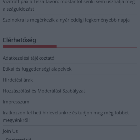
Vízitraffipax a Tisza-tavon: mostantól senki sem úszhatja meg
a száguldozást
Szolnokra is megérkezik a nyár eddigi legkeményebb napja
Elérhetőség
Adatkezelési tájékoztató
Etikai és függetlenségi alapelvek
Hirdetési árak
Hozzászólási és Moderálási Szabályzat
Impresszum
Iratkozzon fel heti hírlevelünkre és tudjon meg még többet
megyénkről!
Join Us
Regisztráció