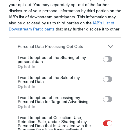
your opt-out. You may separately opt-out of the further
disclosure of your personal information by third parties on the
2026.08.05.
szol24.hu
IAB’s list of downstream participants. This information may
Tánccal, zeneszóval és vásárral telik meg
also be disclosed by us to third parties on the
IAB’s List of
Jászberény, indul a Csángó Fesztivál
Downstream Participants
that may further disclose it to other
third parties.
Ismét a Kárpát-medencei folklór és a hagyományőrzés
központjává válik Jászberény, ma indul a XXXIV. Csángó
Please note that this website/app uses one or more Google
Personal Data Processing Opt Outs
Fesztivált....
services and may gather and store information including but
not limited to your visit or usage behaviour. You may click to
I want to opt-out of the Sharing of my
JNSZ megyei hírek
personal data.
grant or deny consent to Google and its third-party tags to
Opted In
use your data for below specified purposes in below Google
consent section.
I want to opt-out of the Sale of my
Personal Data.
Opted In
I want to opt-out of processing my
Personal Data for Targeted Advertising.
Opted In
I want to opt-out of Collection, Use,
Retention, Sale, and/or Sharing of my
Personal Data that Is Unrelated with the
Purposes for which it was collected.