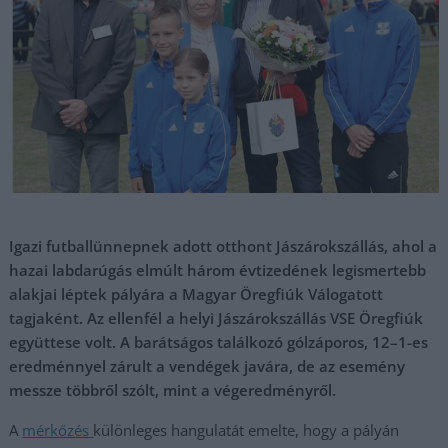
Igazi futballünnepnek adott otthont Jászárokszállás, ahol a
hazai labdarúgás elmúlt három évtizedének legismertebb
alakjai léptek pályára a Magyar Öregfiúk Válogatott
tagjaként. Az ellenfél a helyi Jászárokszállás VSE Öregfiúk
együttese volt. A barátságos találkozó gólzáporos, 12–1-es
eredménnyel zárult a vendégek javára, de az esemény
messze többről szólt, mint a végeredményről.
A
mérkőzés
különleges hangulatát emelte, hogy a pályán