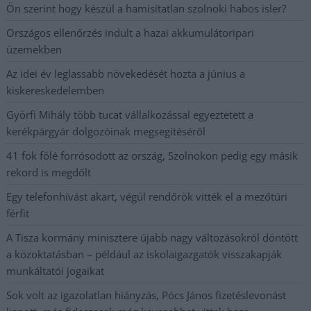
Ön szerint hogy készül a hamisítatlan szolnoki habos isler?
Országos ellenőrzés indult a hazai akkumulátoripari
üzemekben
Az idei év leglassabb növekedését hozta a június a
kiskereskedelemben
Györfi Mihály több tucat vállalkozással egyeztetett a
kerékpárgyár dolgozóinak megsegítéséről
41 fok fölé forrósodott az ország, Szolnokon pedig egy másik
rekord is megdőlt
Egy telefonhívást akart, végül rendőrök vitték el a mezőtúri
férfit
A Tisza kormány minisztere újabb nagy változásokról döntött
a közoktatásban – például az iskolaigazgatók visszakapják
munkáltatói jogaikat
Sok volt az igazolatlan hiányzás, Pócs János fizetéslevonást