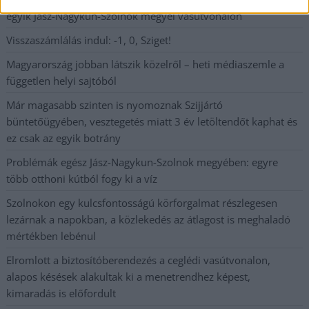
egyik Jász-Nagykun-Szolnok megyei vasútvonalon
Visszaszámlálás indul: -1, 0, Sziget!
Magyarország jobban látszik közelről – heti médiaszemle a
független helyi sajtóból
Már magasabb szinten is nyomoznak Szijjártó
büntetőügyében, vesztegetés miatt 3 év letöltendőt kaphat és
ez csak az egyik botrány
Problémák egész Jász-Nagykun-Szolnok megyében: egyre
több otthoni kútból fogy ki a víz
Szolnokon egy kulcsfontosságú körforgalmat részlegesen
lezárnak a napokban, a közlekedés az átlagost is meghaladó
mértékben lebénul
Elromlott a biztosítóberendezés a ceglédi vasútvonalon,
alapos késések alakultak ki a menetrendhez képest,
kimaradás is előfordult