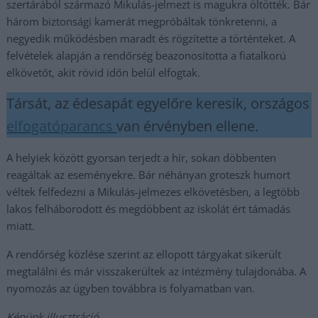
szertárából származó Mikulás-jelmezt is magukra öltötték. Bár
három biztonsági kamerát megpróbáltak tönkretenni, a
negyedik működésben maradt és rögzítette a történteket. A
felvételek alapján a rendőrség beazonosította a fiatalkorú
elkövetőt, akit rövid időn belül elfogtak.
Társát, az édesapát egyelőre keresik, országos
elfogatóparancs
van érvényben ellene.
A helyiek között gyorsan terjedt a hír, sokan döbbenten
reagáltak az eseményekre. Bár néhányan groteszk humort
véltek felfedezni a Mikulás-jelmezes elkövetésben, a legtöbb
lakos felháborodott és megdöbbent az iskolát ért támadás
miatt.
A rendőrség közlése szerint az ellopott tárgyakat sikerült
megtalálni és már visszakerültek az intézmény tulajdonába. A
nyomozás az ügyben továbbra is folyamatban van.
Képünk illusztráció.