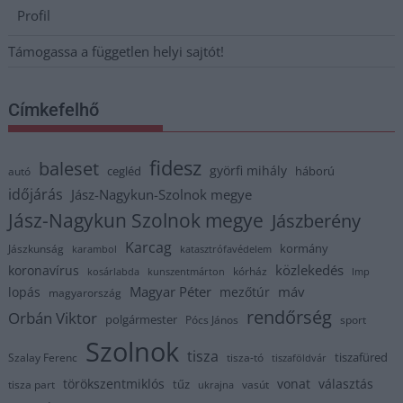
Profil
Támogassa a független helyi sajtót!
Címkefelhő
fidesz
baleset
györfi mihály
cegléd
háború
autó
időjárás
Jász-Nagykun-Szolnok megye
Jász-Nagykun Szolnok megye
Jászberény
Karcag
kormány
Jászkunság
karambol
katasztrófavédelem
közlekedés
koronavírus
kórház
kosárlabda
kunszentmárton
lmp
Magyar Péter
máv
lopás
mezőtúr
magyarország
rendőrség
Orbán Viktor
polgármester
Pócs János
sport
Szolnok
tisza
tiszafüred
Szalay Ferenc
tisza-tó
tiszaföldvár
törökszentmiklós
vonat
választás
tűz
tisza part
vasút
ukrajna