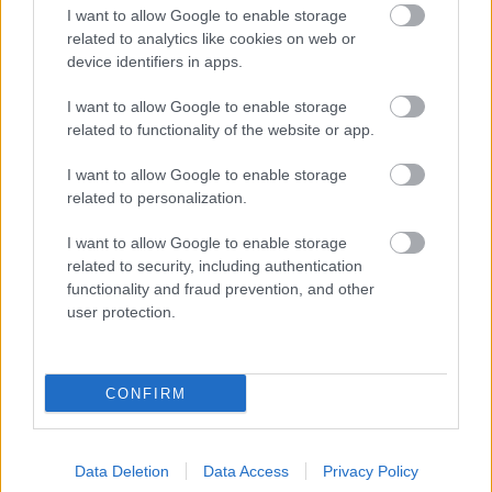
I want to allow Google to enable storage
Adja meg keresztnevét:
Adja
related to analytics like cookies on web or
meg e-mail címét:
device identifiers in apps.
Megismertem és elfogadom a
GDPR-szabályzat
ot
I want to allow Google to enable storage
related to functionality of the website or app.
Nem szeretne lemaradni semmiről? Csak egy kattintás, és hírlevelünk a
I want to allow Google to enable storage
related to personalization.
legfrissebb információkkal és exkluzív tartalmakkal hétről hétre
postaládájába érkezik!
I want to allow Google to enable storage
related to security, including authentication
functionality and fraud prevention, and other
A SZOL24 legfrissebb 24 cikke
user protection.
A Tisza Párt Dr. Baka Andrást jelöli köztársasági elnöknek
CONFIRM
Óriási, több mint két méteres harcsát fogott a Tiszán a 13 éves
fiú (VIDEÓVAL)
Hétfőn kezdik, csütörtökön végeznek – lezárás miatt
Data Deletion
Data Access
Privacy Policy
fennakadásokra és pótlóbuszos közlekedésre számítsunk az