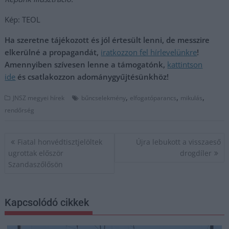
Kép: TEOL
Ha szeretne tájékozott és jól értesült lenni, de messzire
elkerülné a propagandát,
iratkozzon fel hírlevelünkre
!
Amennyiben szívesen lenne a támogatónk,
kattintson
ide
és csatlakozzon adománygyűjtésünkhöz!
,
,
,
JNSZ megyei hírek
bűncselekmény
elfogatóparancs
mikulás
rendőrség
Bejegyzés
Fiatal honvédtisztjelöltek
Újra lebukott a visszaeső
navigáció
ugrottak először
drogdíler
Szandaszőlősön
Kapcsolódó cikkek