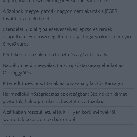
kapott, más fideszesek még kevesebbet vittek haza
A Szolnok megyei gazdák nagyon nem akarták a JÉGER
további üzemeltetését
Csendélet 5.0: alig balesetveszélyes lépcső és remek
állapotban levő buszmegálló mutatja, hogy Szolnok mennyire
élhető város
Pénteken újra csökken a benzin és a gázolaj ára is
Napokon belül megválasztja az új köztársasági elnököt az
Országgyűlés
Kiterjedt tüzek pusztítanak az országban, köztük Karcagon
Harmadfokú hőségriasztás az országban: Szolnokon klímát
javítottak, helikoptereket is bevetettek a tüzeknél
A zárkában rosszul lett, elájult – ilyen körülményekről
számoltak be a szolnoki börtönből