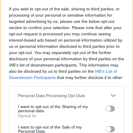
JNSZ megyei hírek
If you wish to opt-out of the sale, sharing to third parties, or
processing of your personal or sensitive information for
targeted advertising by us, please use the below opt-out
section to confirm your selection. Please note that after your
opt-out request is processed you may continue seeing
interest-based ads based on personal information utilized by
us or personal information disclosed to third parties prior to
your opt-out. You may separately opt-out of the further
disclosure of your personal information by third parties on the
IAB’s list of downstream participants. This information may
also be disclosed by us to third parties on the
IAB’s List of
Downstream Participants
that may further disclose it to other
third parties.
Please note that this website/app uses one or more Google
Personal Data Processing Opt Outs
2026.08.06.
Fazekas Adrián
services and may gather and store information including but
A Szolnok megyei gazdák nagyon nem akarták a
not limited to your visit or usage behaviour. You may click to
I want to opt-out of the Sharing of my
personal data.
JÉGER további üzemeltetését
grant or deny consent to Google and its third-party tags to
Opted In
use your data for below specified purposes in below Google
Ahogy korábban már írtunk róla, megyei szinten
consent section.
I want to opt-out of the Sale of my
alkalmazkodik a gazdálkodók döntéséhez az
Personal Data.