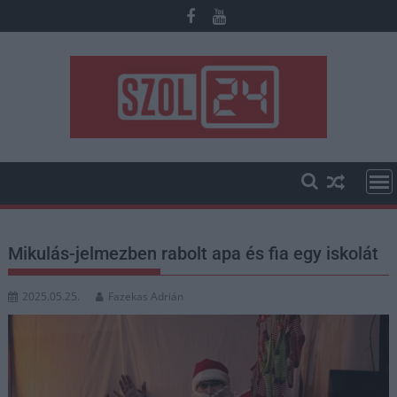
Skip
to
content
Mikulás-jelmezben rabolt apa és fia egy iskolát
2025.05.25.
Fazekas Adrián