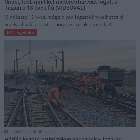
Óriási, több mint két méteres harcsát fogott a
Tiszán a 13 éves fiú (VIDEÓVAL)
Mindössze 13 éves, mégis olyan fogást könyvelhetett el,
amelyről sok tapasztalt horgász is csak álmodik. A...
JNSZ megyei hírek
2026.08.08.
Kiss Lajos
Hétfőn kezdik, csütörtökön végeznek – lezárás