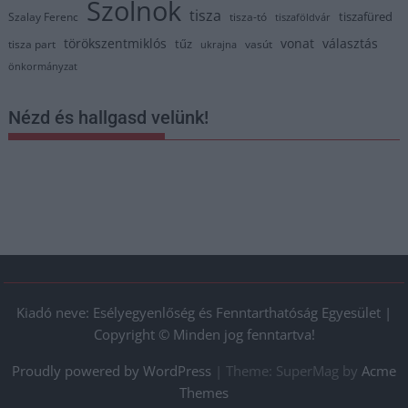
Szolnok
tisza
tiszafüred
Szalay Ferenc
tisza-tó
tiszaföldvár
törökszentmiklós
vonat
választás
tűz
tisza part
vasút
ukrajna
önkormányzat
Nézd és hallgasd velünk!
Kiadó neve: Esélyegyenlőség és Fenntarthatóság Egyesület |
Copyright © Minden jog fenntartva!
Proudly powered by WordPress
|
Theme: SuperMag by
Acme
Themes