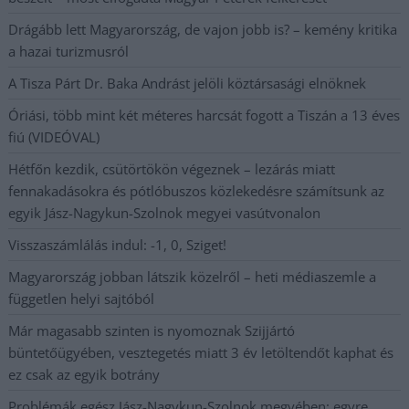
Drágább lett Magyarország, de vajon jobb is? – kemény kritika
a hazai turizmusról
A Tisza Párt Dr. Baka Andrást jelöli köztársasági elnöknek
Óriási, több mint két méteres harcsát fogott a Tiszán a 13 éves
fiú (VIDEÓVAL)
Hétfőn kezdik, csütörtökön végeznek – lezárás miatt
fennakadásokra és pótlóbuszos közlekedésre számítsunk az
egyik Jász-Nagykun-Szolnok megyei vasútvonalon
Visszaszámlálás indul: -1, 0, Sziget!
Magyarország jobban látszik közelről – heti médiaszemle a
független helyi sajtóból
Már magasabb szinten is nyomoznak Szijjártó
büntetőügyében, vesztegetés miatt 3 év letöltendőt kaphat és
ez csak az egyik botrány
Problémák egész Jász-Nagykun-Szolnok megyében: egyre