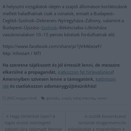
A helyszíni vizsgálatok idején a szajoli állomáson korlátozások
mellett haladhatnak csak a vonatok, emiatt a Budapest–
Cegléd–Szolnok–Debrecen–Nyíregyháza–Záhony, valamint a
Budapest–Újszász–
Szolnok
–Békéscsaba–Lőkösháza
vasútvonalakon 10–15 perces késések fordulhatnak elő.
https://www.facebook.com/share/p/1JV4A6ezeF/
Kép: Infostart / MTI
Ha szeretne tájékozott és jól értesült lenni, de messzire
elkerülné a propagandát,
iratkozzon fel hírlevelünkre
!
Amennyiben szívesen lenne a támogatónk,
kattintson
ide
és csatlakozzon adománygyűjtésünkhöz!
,
,
,
JNSZ megyei hírek
gázolás
szajol
tokaj intercity
vonat
Bejegyzés
Hogy történhet ilyen? A
A szülők bevonásával
navigáció
lúgos orvost mentegető
tartanak drogprevenciós
zaklató újra rátámadt Renner
előadásokat a megyénkben