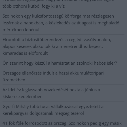
több otthoni kútból fogy ki a víz
Szolnokon egy kulcsfontosságú körforgalmat részlegesen
lezárnak a napokban, a közlekedés az átlagost is meghaladó
mértékben lebénul
Elromlott a biztosítóberendezés a ceglédi vasútvonalon,
alapos késések alakultak ki a menetrendhez képest,
kimaradás is előfordult
Ön szerint hogy készül a hamisítatlan szolnoki habos isler?
Országos ellenőrzés indult a hazai akkumulátoripari
üzemekben
Az idei év leglassabb növekedését hozta a június a
kiskereskedelemben
Györfi Mihály több tucat vállalkozással egyeztetett a
kerékpárgyár dolgozóinak megsegítéséről
41 fok fölé forrósodott az ország, Szolnokon pedig egy másik