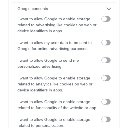
Google consents
I want to allow Google to enable storage
Hírlevél feliratkozás
related to advertising like cookies on web or
device identifiers in apps.
Adja meg keresztnevét:
Adja
meg e-mail címét:
I want to allow my user data to be sent to
Megismertem és elfogadom a
GDPR-szabályzat
ot
Google for online advertising purposes.
I want to allow Google to send me
personalized advertising.
Nem szeretne lemaradni semmiről? Csak egy kattintás, és hírlevelünk a
I want to allow Google to enable storage
legfrissebb információkkal és exkluzív tartalmakkal hétről hétre
related to analytics like cookies on web or
postaládájába érkezik!
device identifiers in apps.
I want to allow Google to enable storage
A SZOL24 legfrissebb 24 cikke
related to functionality of the website or app.
I want to allow Google to enable storage
A magyarok közel harmadának teljesen kiürül a kasszája
related to personalization.
hónap végére