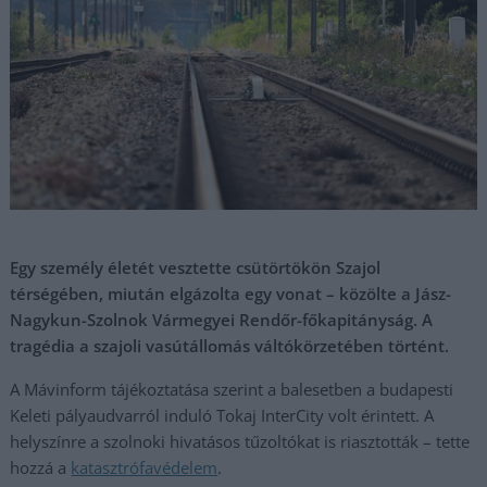
Egy személy életét vesztette csütörtökön Szajol
térségében, miután elgázolta egy vonat – közölte a Jász-
Nagykun-Szolnok Vármegyei Rendőr-főkapitányság. A
tragédia a szajoli vasútállomás váltókörzetében történt.
A Mávinform tájékoztatása szerint a balesetben a budapesti
Keleti pályaudvarról induló Tokaj InterCity volt érintett. A
helyszínre a szolnoki hivatásos tűzoltókat is riasztották – tette
hozzá a
katasztrófavédelem
.