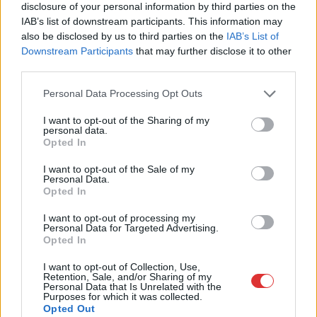
2026.08.07.
Kiss Lajos
disclosure of your personal information by third parties on the
Problémák egész Jász-Nagykun-Szolnok
IAB’s list of downstream participants. This information may
megyében: egyre több otthoni kútból fogy ki a víz
also be disclosed by us to third parties on the
IAB’s List of
Downstream Participants
that may further disclose it to other
Azok a kutak, ahol elég mélyre fúrtak, aránylag rendben
third parties.
vannak, ám a gyakoribb, gyűrűs kutak némelyike...
JNSZ megyei hírek
Please note that this website/app uses one or more Google
Personal Data Processing Opt Outs
services and may gather and store information including but
not limited to your visit or usage behaviour. You may click to
I want to opt-out of the Sharing of my
personal data.
grant or deny consent to Google and its third-party tags to
Opted In
use your data for below specified purposes in below Google
consent section.
I want to opt-out of the Sale of my
Personal Data.
Opted In
I want to opt-out of processing my
Personal Data for Targeted Advertising.
Opted In
I want to opt-out of Collection, Use,
Retention, Sale, and/or Sharing of my
Personal Data that Is Unrelated with the
Purposes for which it was collected.
Opted Out