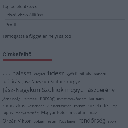
Tag bejelentkezés
Jelszó visszaállítása
Profil
Támogassa a független helyi sajtót!
Címkefelhő
fidesz
baleset
györfi mihály
cegléd
háború
autó
időjárás
Jász-Nagykun-Szolnok megye
Jász-Nagykun Szolnok megye
Jászberény
Karcag
kormány
Jászkunság
karambol
katasztrófavédelem
közlekedés
koronavírus
kórház
kosárlabda
kunszentmárton
lmp
Magyar Péter
máv
lopás
mezőtúr
magyarország
rendőrség
Orbán Viktor
polgármester
Pócs János
sport