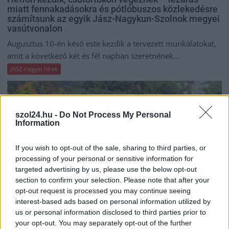
miatt fennakadásokra és pótlóbuszos közlekedésre
számítsunk az egyik Jász-Nagykun-Szolnok megyei
vasútvonalon
Augusztus 10-én késő este kezdik a tervezett munkálatokat,
amit a következő két és fél napban szeretnének...
JNSZ megyei hírek
szol24.hu -
Do Not Process My Personal
Information
If you wish to opt-out of the sale, sharing to third parties, or
processing of your personal or sensitive information for
targeted advertising by us, please use the below opt-out
section to confirm your selection. Please note that after your
opt-out request is processed you may continue seeing
interest-based ads based on personal information utilized by
us or personal information disclosed to third parties prior to
your opt-out. You may separately opt-out of the further