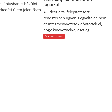
n júniusban is bővülni
jogaikat
vekedési ütem jelentősen
A Fidesz által felépített torz
rendszerben ugyanis egyáltalán nem
az intézményvezetők döntötték el,
hogy kineveznek-e, esetleg...
Magyarország