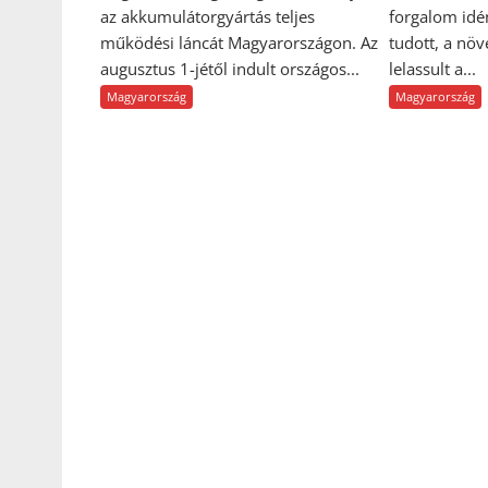
az akkumulátorgyártás teljes
forgalom idé
működési láncát Magyarországon. Az
tudott, a nö
augusztus 1-jétől indult országos...
lelassult a...
Magyarország
Magyarország