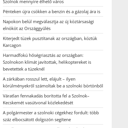
Szolnok mennyire élhető város
Pénteken újra csökken a benzin és a gázolaj ára is
Napokon belül megválasztja az új köztársasági
elnököt az Országgyűlés
Kiterjedt tüzek pusztítanak az országban, köztük
Karcagon
Harmadfokú hőségriasztás az országban:
Szolnokon klímát javítottak, helikoptereket is
bevetettek a tüzeknél
A zárkában rosszul lett, elájult – ilyen
körülményekről számoltak be a szolnoki börtönből
Váratlan fennakadás borította fel a Szolnok–
Kecskemét vasútvonal közlekedését
A polgármester a szolnoki cégekhez fordult: több
száz elbocsátott dolgozón segítene