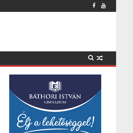
os késések alakultak ki a menetrendhez képest, kimaradás is előf