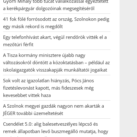
Györfi Mihály több tucat vállalkozással egyeztetett
a kerékpárgyár dolgozóinak megsegítéséről
41 fok fölé forrósodott az ország, Szolnokon pedig
egy másik rekord is megdőlt
Egy telefonhívást akart, végül rendőrök vitték el a
mezőtúri férfit
A Tisza kormány minisztere újabb nagy
változásokról döntött a közoktatásban – például az
iskolaigazgatók visszakapják munkáltatói jogaikat
Sok volt az igazolatlan hiányzás, Pócs János
fizetéslevonást kapott, más fideszesek még
kevesebbet vittek haza
A Szolnok megyei gazdák nagyon nem akarták a
JÉGER további üzemeltetését
Csendélet 5.0: alig balesetveszélyes lépcső és
remek állapotban levő buszmegálló mutatja, hogy