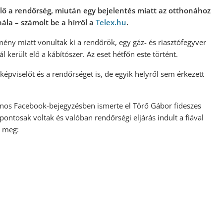
a elő a rendőrség, miután egy bejelentés miatt az otthonához
ála – számolt be a hírről a
Telex.hu
.
kmény miatt vonultak ki a rendőrök, egy gáz- és riasztófegyver
ál került elő a kábítószer. Az eset hétfőn este történt.
épviselőt és a rendőrséget is, de egyik helyről sem érkezett
ános Facebook-bejegyzésben ismerte el Törő Gábor fideszes
pontosak voltak és valóban rendőrségi eljárás indult a fiával
k meg: