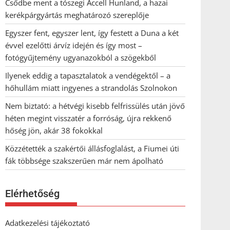
Csődbe ment a tószegi Accell Hunland, a hazai
kerékpárgyártás meghatározó szereplője
Egyszer fent, egyszer lent, így festett a Duna a két
évvel ezelőtti árvíz idején és így most –
fotógyűjtemény ugyanazokból a szögekből
Ilyenek eddig a tapasztalatok a vendégektől – a
hőhullám miatt ingyenes a strandolás Szolnokon
Nem biztató: a hétvégi kisebb felfrissülés után jövő
héten megint visszatér a forróság, újra rekkenő
hőség jön, akár 38 fokokkal
Közzétették a szakértői állásfoglalást, a Fiumei úti
fák többsége szakszerűen már nem ápolható
Elérhetőség
Adatkezelési tájékoztató