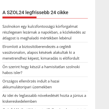
A SZOL24 legfrissebb 24 cikke
Szolnokon egy kulcsfontosságú körforgalmat
részlegesen lezárnak a napokban, a közlekedés az
átlagost is meghaladó mértékben lebénul
Elromlott a biztosítóberendezés a ceglédi
vasútvonalon, alapos késések alakultak ki a
menetrendhez képest, kimaradás is előfordult
Ön szerint hogy készül a hamisítatlan szolnoki
habos isler?
Országos ellenőrzés indult a hazai
akkumulátoripari üzemekben
Az idei év leglassabb növekedését hozta a június a
kiskereskedelemben