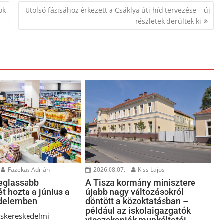
ök
Utolsó fázisához érkezett a Csáklya úti híd tervezése – új
részletek derültek ki
2026.08.07.
Kiss Lajos
Fazekas Adrián
A Tisza kormány minisztere
leglassabb
újabb nagy változásokról
t hozta a június a
döntött a közoktatásban –
edelemben
például az iskolaigazgatók
kiskereskedelmi
visszakapják munkáltatói