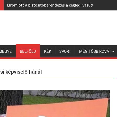
Elromlott a biztosítóberendezés a ceglédi vasútvonalon, alap
MEGYE
BELFÖLD
KÉK
SPORT
MÉG TÖBB ROVAT
si képviselő fiánál