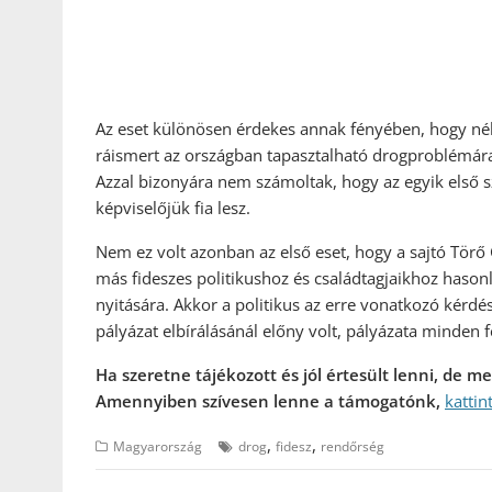
Az eset különösen érdekes annak fényében, hogy néh
ráismert az országban tapasztalható drogproblémára,
Azzal bizonyára nem számoltak, hogy az egyik első 
képviselőjük fia lesz.
Nem ez volt azonban az első eset, hogy a sajtó Törő 
más fideszes politikushoz és családtagjaikhoz hason
nyitására. Akkor a politikus az erre vonatkozó kérdé
pályázat elbírálásánál előny volt, pályázata minden f
Ha szeretne tájékozott és jól értesült lenni, de 
Amennyiben szívesen lenne a támogatónk,
kattin
,
,
Magyarország
drog
fidesz
rendőrség