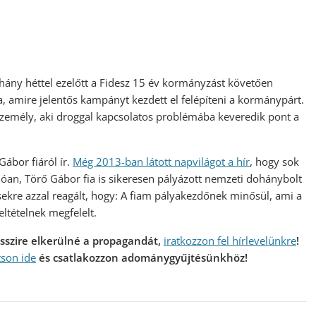
ány héttel ezelőtt a Fidesz 15 év kormányzást követően
 amire jelentős kampányt kezdett el felépíteni a kormánypárt.
személy, aki droggal kapcsolatos problémába keveredik pont a
Gábor fiáról ír.
Még 2013-ban látott napvilágot a hír
, hogy sok
lóan, Törő Gábor fia is sikeresen pályázott nemzeti dohánybolt
sekre azzal reagált, hogy: A fiam pályakezdőnek minősül, ami a
eltételnek megfelelt.
messzire elkerülné a propagandát,
iratkozzon fel hírlevelünkre
!
tson ide
és csatlakozzon adománygyűjtésünkhöz!