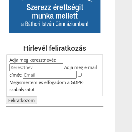
Hírlevél feliratkozás
Adja meg keresztnevét:
Adja meg e-mail
címét:
Megismertem és elfogadom a
GDPR-
szabályzat
ot
Nem szeretne lemaradni semmiről? Csak egy kattintás, és
hírlevelünk a legfrissebb információkkal és exkluzív
tartalmakkal hétről hétre postaládájába érkezik!