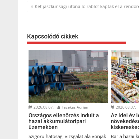
Bejegyzés
Két jászkunsági útonálló rablót kaptak el a rendőr
navigáció
Kapcsolódó cikkek
2026.08.07.
Fazekas Adrián
2026.08.07.
Országos ellenőrzés indult a
Az idei év 
hazai akkumulátoripari
növekedésé
üzemekben
kiskeresk
Szigorú hatósági vizsgálat alá vonják
Bár a hazai 