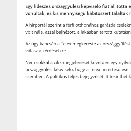
Egy fideszes országgyűlési képviselő fiát állított
vonultak, és kis mennyiségű kábítószert találtak n
A hírportál szerint a férfi otthonához garázda csele
volt nála, azzal balhézott, a lakásban tartott kutatásn
Az ügy kapcsán a Telex megkereste az országgyűlési k
válasz a kérdéseikre.
Nem sokkal a cikk megjelenését követően egy nyilv
országgyűlési képviselő, hogy a Telex.hu értesülései 
szemben. A politikus teljes bejegyzését itt tekintheti