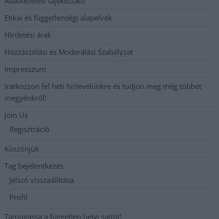
Adatkezelési tájékoztató
Etikai és függetlenségi alapelvek
Hirdetési árak
Hozzászólási és Moderálási Szabályzat
Impresszum
Iratkozzon fel heti hírlevelünkre és tudjon meg még többet
megyénkről!
Join Us
Regisztráció
Köszönjük
Tag bejelentkezés
Jelszó visszaállítása
Profil
Támogassa a független helyi sajtót!