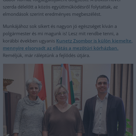
szerda délelőtt a közös együttműködésről folytattak, az
elmondások szerint eredményes megbeszélést.
Munkájához sok sikert és nagyon jó egészséget kíván a
polgármester és mi magunk is! Lesz mit rendbe tenni, a
korábbi években ugyanis
Kunetz Zsombor is külön kiemelte,
mennyire elsorvadt az ellátás a mezőtúri kórházban.
Reméljük, már ráléptünk a fejlődés útjára.