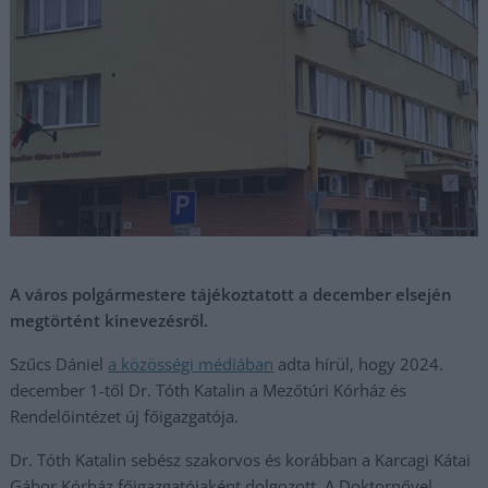
A város polgármestere tájékoztatott a december elsején
megtörtént kinevezésről.
Szűcs Dániel
a közösségi médiában
adta hírül, hogy 2024.
december 1-től Dr. Tóth Katalin a Mezőtúri Kórház és
Rendelőintézet új főigazgatója.
Dr. Tóth Katalin sebész szakorvos és korábban a Karcagi Kátai
Gábor Kórház főigazgatójaként dolgozott. A Doktornővel