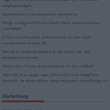
világbajnokságon
Jászberényben is korlátozásokat vezetnek be
Átfogó országos ellenőrzés indult a hazai akkumulátoripari
üzemekben
A Tisza visszahúzódott, és évszázadok óta nem látott
maradványok kerültek elő
Mentők és rendőrök lepték el az Ady Endre utat, egy
kerékpáros is érintett
Parázs vita a Fiumei úti beruházásról: mi lesz a fákkal?
Végre látszik az alagút vége, felfrissülést hozó hidegfront
közeledik, de előtte néhány napig még pokoli rekordhőség jön
Elérhetőség