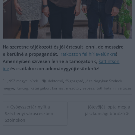
Ha szeretne tájékozott és jól értesült lenni, de messzire
elkerülné a propagandát,
iratkozzon fel hírlevelünkre
!
Amennyiben szívesen lenne a támogatónk,
kattintson
ide
és csatlakozzon adománygyűjtésünkhöz!
,
,
JNSZ megyei hírek
doktornő
főigazgató
Jász-Nagykun Szolnok
,
,
,
,
,
,
,
megye
Karcag
kátai gábor
kórház
mezőtúr
sebész
tóth katalin
változás
Bejegyzés
Gyógyszertár nyílt a
Jótevőjét lopta meg a
navigáció
Széchenyi városrészben
jászkunsági bűnöző
Szolnokon