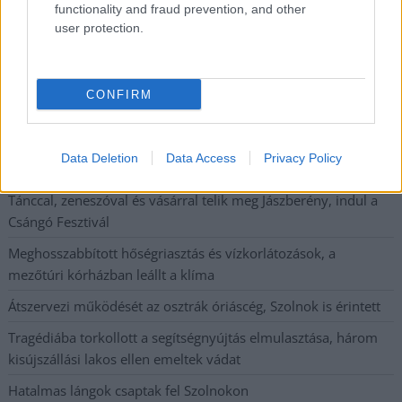
functionality and fraud prevention, and other
Nem biztató: a hétvégi kisebb felfrissülés után jövő héten
user protection.
megint visszatér a forróság, újra rekkenő hőség jön, akár 38
fokokkal
Közzétették a szakértői állásfoglalást, a Fiumei úti fák
CONFIRM
többsége szakszerűen már nem ápolható
A MÚOSZ sajtódíjának második helyét nyerte el a Borsod24 és
Data Deletion
Data Access
Privacy Policy
a Paraméter közös riportfilmje a Sajó szennyezéséről
Tánccal, zeneszóval és vásárral telik meg Jászberény, indul a
Csángó Fesztivál
Meghosszabbított hőségriasztás és vízkorlátozások, a
mezőtúri kórházban leállt a klíma
Átszervezi működését az osztrák óriáscég, Szolnok is érintett
Tragédiába torkollott a segítségnyújtás elmulasztása, három
kisújszállási lakos ellen emeltek vádat
Hatalmas lángok csaptak fel Szolnokon