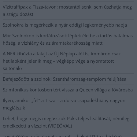
Vízitraffipax a Tisza-tavon: mostantól senki sem úszhatja meg
a száguldozást
Szolnokra is megérkezik a nyár eddigi legkeményebb napja
Már Szolnokon is korlátozások léptek életbe a tartós hatalmas
hőség, a vízhiány és az áramtakarékosság miatt
A NER kihúzta a talajt az Új Néplap alól is, immáron csak
hetilapként jelenik meg – végképp vége a nyomtatott
sajtónak?
Befejeződött a szolnoki Szentháromság-templom felújítása
Szimfonikus köntösben tért vissza a Queen világa a fővárosba
Ilyen, amikor „fél” a Tisza – a durva csapadékhiány nagyon
meglátszik
Lehet, hogy mégis megússzuk Paks teljes leállítását, némileg
emelkedett a vízszint (VIDEÓVAL)
Tugyi Zétény ezüstérmet szerzett a bakui U17-es birkózó-