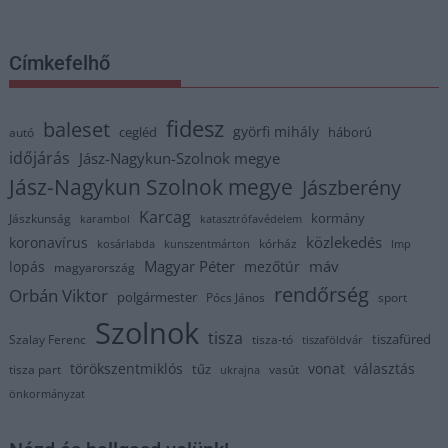
Címkefelhő
fidesz
baleset
györfi mihály
cegléd
háború
autó
időjárás
Jász-Nagykun-Szolnok megye
Jász-Nagykun Szolnok megye
Jászberény
Karcag
kormány
Jászkunság
karambol
katasztrófavédelem
közlekedés
koronavírus
kórház
kosárlabda
kunszentmárton
lmp
Magyar Péter
máv
lopás
mezőtúr
magyarország
rendőrség
Orbán Viktor
polgármester
Pócs János
sport
Szolnok
tisza
tiszafüred
Szalay Ferenc
tisza-tó
tiszaföldvár
törökszentmiklós
vonat
választás
tűz
tisza part
vasút
ukrajna
önkormányzat