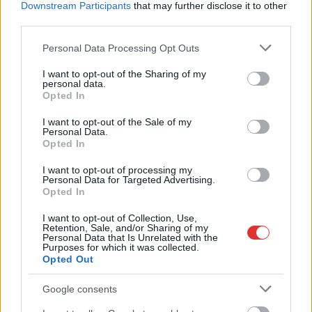
Downstream Participants
that may further disclose it to other
legkeményebb napja
third parties.
A nyár eddigi egyik legnehezebb napjára készülhetnek a
szolnokiak. A hőmérséklet veszélyesen magasra emelkedik,
Please note that this website/app uses one or more Google
Personal Data Processing Opt Outs
services and may gather and store information including but
miközben a...
not limited to your visit or usage behaviour. You may click to
I want to opt-out of the Sharing of my
JNSZ megyei hírek
personal data.
grant or deny consent to Google and its third-party tags to
Opted In
use your data for below specified purposes in below Google
consent section.
I want to opt-out of the Sale of my
Personal Data.
Opted In
I want to opt-out of processing my
Personal Data for Targeted Advertising.
Opted In
I want to opt-out of Collection, Use,
Retention, Sale, and/or Sharing of my
Personal Data that Is Unrelated with the
Purposes for which it was collected.
Opted Out
Google consents