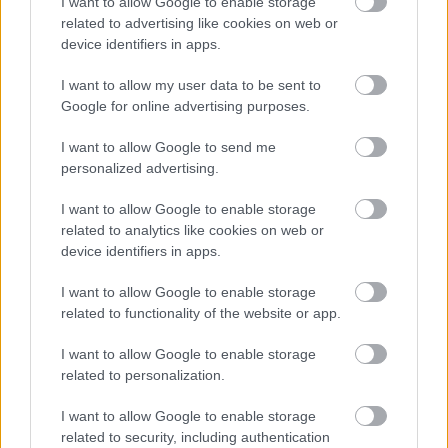
I want to allow Google to enable storage
related to advertising like cookies on web or
device identifiers in apps.
Hírlevél feliratkozás
I want to allow my user data to be sent to
Adja meg keresztnevét:
Adja
Google for online advertising purposes.
meg e-mail címét:
I want to allow Google to send me
Megismertem és elfogadom a
GDPR-szabályzat
ot
personalized advertising.
I want to allow Google to enable storage
related to analytics like cookies on web or
Nem szeretne lemaradni semmiről? Csak egy kattintás, és hírlevelünk a
device identifiers in apps.
legfrissebb információkkal és exkluzív tartalmakkal hétről hétre
postaládájába érkezik!
I want to allow Google to enable storage
related to functionality of the website or app.
A SZOL24 legfrissebb 24 cikke
I want to allow Google to enable storage
related to personalization.
Ilyenek eddig a tapasztalatok a vendégektől – a hőhullám
I want to allow Google to enable storage
miatt ingyenes a strandolás Szolnokon
related to security, including authentication