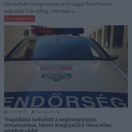
harmadfokú hőségriasztást az Országos Tisztifőorvos
augusztus 7-én éjfélig, miközben a...
JNSZ megyei hírek
2026.08.05.
Fazekas Adrián
Tragédiába torkollott a segítségnyújtás
elmulasztása, három kisújszállási lakos ellen
emeltek vádat