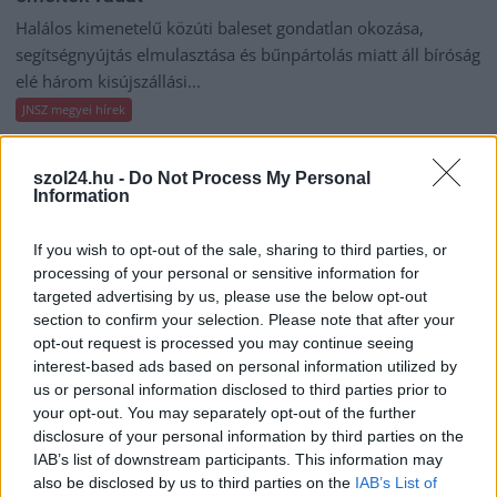
Halálos kimenetelű közúti baleset gondatlan okozása,
segítségnyújtás elmulasztása és bűnpártolás miatt áll bíróság
elé három kisújszállási...
JNSZ megyei hírek
szol24.hu -
Do Not Process My Personal
Information
If you wish to opt-out of the sale, sharing to third parties, or
processing of your personal or sensitive information for
targeted advertising by us, please use the below opt-out
section to confirm your selection. Please note that after your
opt-out request is processed you may continue seeing
interest-based ads based on personal information utilized by
us or personal information disclosed to third parties prior to
your opt-out. You may separately opt-out of the further
disclosure of your personal information by third parties on the
IAB’s list of downstream participants. This information may
2026.08.05.
Horváth Zsolt
also be disclosed by us to third parties on the
IAB’s List of
Szolnokra is megérkezik a nyár eddigi