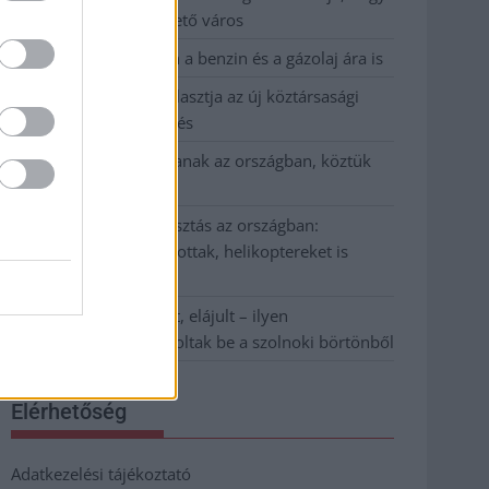
Szolnok mennyire élhető város
Pénteken újra csökken a benzin és a gázolaj ára is
Napokon belül megválasztja az új köztársasági
elnököt az Országgyűlés
Kiterjedt tüzek pusztítanak az országban, köztük
Karcagon
Harmadfokú hőségriasztás az országban:
Szolnokon klímát javítottak, helikoptereket is
bevetettek a tüzeknél
A zárkában rosszul lett, elájult – ilyen
körülményekről számoltak be a szolnoki börtönből
Elérhetőség
Adatkezelési tájékoztató