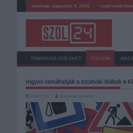
Skip
vasárnap, augusztus 9, 2026
Legfrissebb híre
to
content
TÁMOGASSA SZOL24-ET!
SZOLNOK
JNSZ 
Ingyen tanulhatják a szolnoki diákok a 
2024.11.28.
Vásárhelyi Gabriella