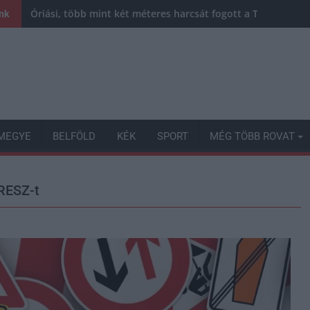
Óriási, több mint két méteres harcsát fogott a Tiszán a 13 
ink
MEGYE
BELFÖLD
KÉK
SPORT
MÉG TÖBB ROVAT
KRESZ-t