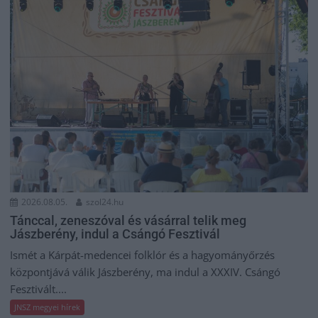
2026.08.05.
szol24.hu
Tánccal, zeneszóval és vásárral telik meg
Jászberény, indul a Csángó Fesztivál
Ismét a Kárpát-medencei folklór és a hagyományőrzés
központjává válik Jászberény, ma indul a XXXIV. Csángó
Fesztivált....
JNSZ megyei hírek