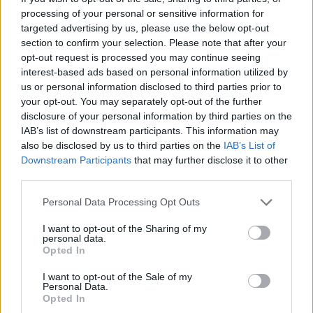
JNSZ megyei hírek
processing of your personal or sensitive information for
targeted advertising by us, please use the below opt-out
section to confirm your selection. Please note that after your
opt-out request is processed you may continue seeing
interest-based ads based on personal information utilized by
us or personal information disclosed to third parties prior to
your opt-out. You may separately opt-out of the further
disclosure of your personal information by third parties on the
IAB’s list of downstream participants. This information may
also be disclosed by us to third parties on the
IAB’s List of
Downstream Participants
that may further disclose it to other
third parties.
Please note that this website/app uses one or more Google
Personal Data Processing Opt Outs
services and may gather and store information including but
2026.08.05.
Fazekas Adrián
not limited to your visit or usage behaviour. You may click to
I want to opt-out of the Sharing of my
Tragédiába torkollott a segítségnyújtás
personal data.
grant or deny consent to Google and its third-party tags to
Opted In
elmulasztása, három kisújszállási lakos ellen
use your data for below specified purposes in below Google
emeltek vádat
consent section.
I want to opt-out of the Sale of my
Halálos kimenetelű közúti baleset gondatlan okozása,
Personal Data.
Opted In
segítségnyújtás elmulasztása és bűnpártolás miatt áll bíróság