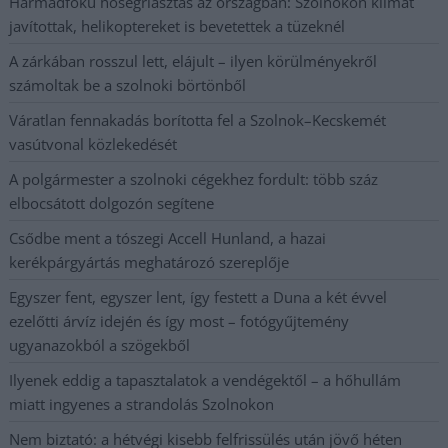
Harmadfokú hőségriasztás az országban: Szolnokon klímát
javítottak, helikoptereket is bevetettek a tüzeknél
A zárkában rosszul lett, elájult – ilyen körülményekről
számoltak be a szolnoki börtönből
Váratlan fennakadás borította fel a Szolnok–Kecskemét
vasútvonal közlekedését
A polgármester a szolnoki cégekhez fordult: több száz
elbocsátott dolgozón segítene
Csődbe ment a tószegi Accell Hunland, a hazai
kerékpárgyártás meghatározó szereplője
Egyszer fent, egyszer lent, így festett a Duna a két évvel
ezelőtti árvíz idején és így most – fotógyűjtemény
ugyanazokból a szögekből
Ilyenek eddig a tapasztalatok a vendégektől – a hőhullám
miatt ingyenes a strandolás Szolnokon
Nem biztató: a hétvégi kisebb felfrissülés után jövő héten