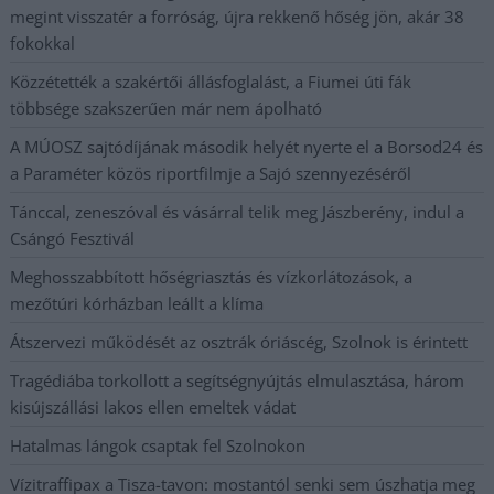
megint visszatér a forróság, újra rekkenő hőség jön, akár 38
fokokkal
Közzétették a szakértői állásfoglalást, a Fiumei úti fák
többsége szakszerűen már nem ápolható
A MÚOSZ sajtódíjának második helyét nyerte el a Borsod24 és
a Paraméter közös riportfilmje a Sajó szennyezéséről
Tánccal, zeneszóval és vásárral telik meg Jászberény, indul a
Csángó Fesztivál
Meghosszabbított hőségriasztás és vízkorlátozások, a
mezőtúri kórházban leállt a klíma
Átszervezi működését az osztrák óriáscég, Szolnok is érintett
Tragédiába torkollott a segítségnyújtás elmulasztása, három
kisújszállási lakos ellen emeltek vádat
Hatalmas lángok csaptak fel Szolnokon
Vízitraffipax a Tisza-tavon: mostantól senki sem úszhatja meg