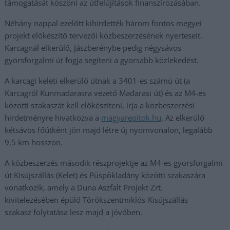
támogatását köszöni az útfelújítások finanszírozásában.
Néhány nappal ezelőtt kihirdették három fontos megyei
projekt előkészítő tervezői közbeszerzésének nyerteseit.
Karcagnál elkerülő, Jászberénybe pedig négysávos
gyorsforgalmi út fogja segíteni a gyorsabb közlekedést.
A karcagi keleti elkerülő útnak a 3401-es számú út (a
Karcagról Kunmadarasra vezető Madarasi út) és az M4-es
közötti szakaszát kell előkészíteni, írja a közbeszerzési
hirdetményre hivatkozva a
magyarepitok.hu
. Az elkerülő
kétsávos főútként jön majd létre új nyomvonalon, legalább
9,5 km hosszon.
A közbeszerzés második részprojektje az M4-es gyorsforgalmi
út Kisújszállás (Kelet) és Püspökladány közötti szakaszára
vonatkozik, amely a Duna Aszfalt Projekt Zrt.
kivitelezésében épülő Törökszentmiklós-Kisújszállás
szakasz folytatása lesz majd a jövőben.