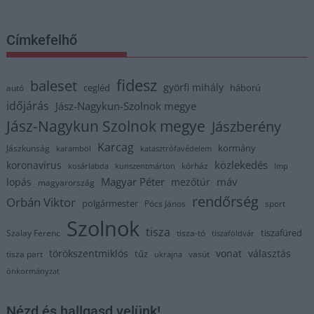
Címkefelhő
fidesz
baleset
györfi mihály
cegléd
háború
autó
időjárás
Jász-Nagykun-Szolnok megye
Jász-Nagykun Szolnok megye
Jászberény
Karcag
kormány
Jászkunság
karambol
katasztrófavédelem
közlekedés
koronavírus
kórház
kosárlabda
kunszentmárton
lmp
Magyar Péter
máv
lopás
mezőtúr
magyarország
rendőrség
Orbán Viktor
polgármester
Pócs János
sport
Szolnok
tisza
tiszafüred
Szalay Ferenc
tisza-tó
tiszaföldvár
törökszentmiklós
vonat
választás
tűz
tisza part
vasút
ukrajna
önkormányzat
Nézd és hallgasd velünk!