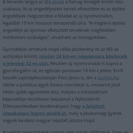
A tervezés tárgya az
M4-esnek
a Karcag térségét érintő rész-
szakasza. Itt az engedélyezési tervek elkészítése és az építési
engedélyek megszerzése a feladat az új nyomvonalon,
legalább 19 km hosszon tervezendő útra. “A meglévő építési
engedélyt az újonnan elkészített terveknek megfelelően
módosítani szükséges”, olvasható az összegzésben.
Gyorsabban érhetünk majd célba Jászberény és az M3-as
autópálya között,
miután 24 km-en négysávosra bővítenék
a jelenlegi 32-es utat.
Részben új nyomvonalat is kapna a
gyorsforgalmi út, ez egészen pontosan 14 km-t jelent. Erről
beszélt sajtótájékoztatóján Pócs János is, ám a
Szoljon.hu
idézte a politikus egyik fontos mondatát is, miszerint jövő
héten újabb egyeztetés lesz, melyen a minisztérium
képviselője részletesen beszámol a fejlesztésről.
Előterjesztésében kezdeményezi, hogy
a felújított
útszakaszon legyen zenélő út,
mely a Jászkunsági gyerek
vagyok kezdetű magyar népdalt játssza majd.
Az eddigi tapasztalatok szerint nem igazán állíthatjuk, hogy ez