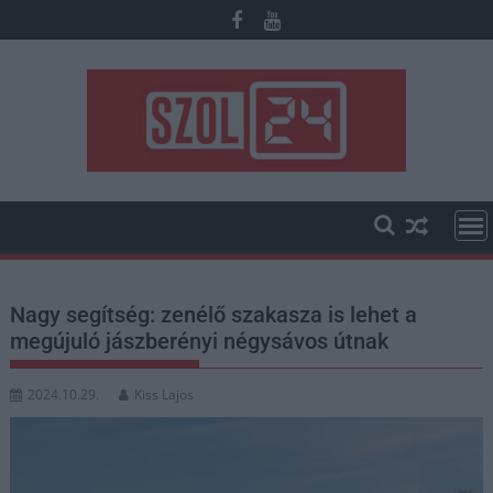
Skip
to
content
Nagy segítség: zenélő szakasza is lehet a
megújuló jászberényi négysávos útnak
2024.10.29.
Kiss Lajos