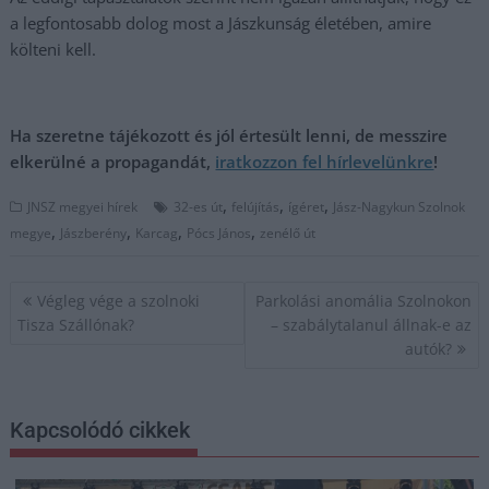
a legfontosabb dolog most a Jászkunság életében, amire
költeni kell.
Ha szeretne tájékozott és jól értesült lenni, de messzire
elkerülné a propagandát,
iratkozzon fel hírlevelünkre
!
,
,
,
JNSZ megyei hírek
32-es út
felújítás
ígéret
Jász-Nagykun Szolnok
,
,
,
,
megye
Jászberény
Karcag
Pócs János
zenélő út
Bejegyzés
Végleg vége a szolnoki
Parkolási anomália Szolnokon
navigáció
Tisza Szállónak?
– szabálytalanul állnak-e az
autók?
Kapcsolódó cikkek