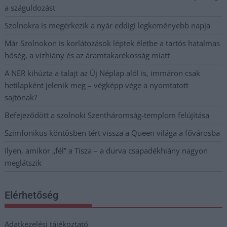
a száguldozást
Szolnokra is megérkezik a nyár eddigi legkeményebb napja
Már Szolnokon is korlátozások léptek életbe a tartós hatalmas
hőség, a vízhiány és az áramtakarékosság miatt
A NER kihúzta a talajt az Új Néplap alól is, immáron csak
hetilapként jelenik meg – végképp vége a nyomtatott
sajtónak?
Befejeződött a szolnoki Szentháromság-templom felújítása
Szimfonikus köntösben tért vissza a Queen világa a fővárosba
Ilyen, amikor „fél” a Tisza – a durva csapadékhiány nagyon
meglátszik
Elérhetőség
Adatkezelési tájékoztató