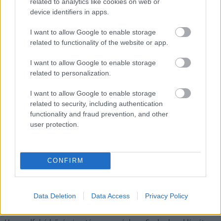
related to analytics like cookies on web or
device identifiers in apps.
Adja meg keresztnevét:
Adja
meg e-mail címét:
I want to allow Google to enable storage
Megismertem és elfogadom a
GDPR-szabályzat
ot
related to functionality of the website or app.
I want to allow Google to enable storage
related to personalization.
Nem szeretne lemaradni semmiről? Csak egy kattintás, és hírlevelünk a
legfrissebb információkkal és exkluzív tartalmakkal hétről hétre
I want to allow Google to enable storage
postaládájába érkezik!
related to security, including authentication
functionality and fraud prevention, and other
user protection.
A SZOL24 legfrissebb 24 cikke
CONFIRM
Csendélet 5.0: alig balesetveszélyes lépcső és remek
állapotban levő buszmegálló mutatja, hogy Szolnok mennyire
élhető város
Data Deletion
Data Access
Privacy Policy
Kiterjedt tüzek pusztítanak az országban, köztük Karcagon