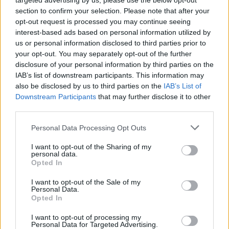
targeted advertising by us, please use the below opt-out
ide
és csatlakozzon adománygyűjtésünkhöz.
section to confirm your selection. Please note that after your
opt-out request is processed you may continue seeing
,
,
,
JNSZ megyei hírek
cikkek
független
heti
Jász-Nagykun Szolnok
interest-based ads based on personal information utilized by
,
,
,
megye
lapszemle
média
vidéki
us or personal information disclosed to third parties prior to
your opt-out. You may separately opt-out of the further
Bejegyzés
disclosure of your personal information by third parties on the
Jászberény: a szombat is
Megyénkben is megjelent a
IAB’s list of downstream participants. This information may
navigáció
balesettel kezdődött a 31-es
vírus
also be disclosed by us to third parties on the
IAB’s List of
főúton
Downstream Participants
that may further disclose it to other
third parties.
Please note that this website/app uses one or more Google
Kapcsolódó cikkek
Personal Data Processing Opt Outs
services and may gather and store information including but
not limited to your visit or usage behaviour. You may click to
I want to opt-out of the Sharing of my
personal data.
grant or deny consent to Google and its third-party tags to
Opted In
use your data for below specified purposes in below Google
consent section.
I want to opt-out of the Sale of my
Personal Data.
Opted In
I want to opt-out of processing my
Personal Data for Targeted Advertising.