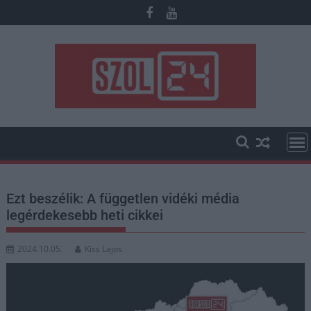
Skip
to
content
Ezt beszélik: A független vidéki média
legérdekesebb heti cikkei
2024.10.05.
Kiss Lajos