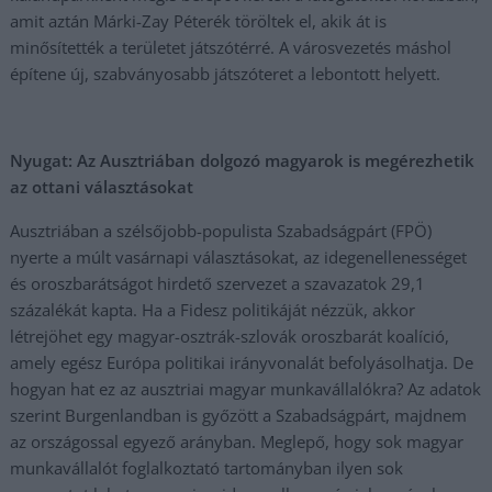
amit aztán Márki-Zay Péterék töröltek el, akik át is
minősítették a területet játszótérré. A városvezetés máshol
építene új, szabványosabb játszóteret a lebontott helyett.
Nyugat: Az Ausztriában dolgozó magyarok is megérezhetik
az ottani választásokat
Ausztriában a szélsőjobb-populista Szabadságpárt (FPÖ)
nyerte a múlt vasárnapi választásokat, az idegenellenességet
és oroszbarátságot hirdető szervezet a szavazatok 29,1
százalékát kapta. Ha a Fidesz politikáját nézzük, akkor
létrejöhet egy magyar-osztrák-szlovák oroszbarát koalíció,
amely egész Európa politikai irányvonalát befolyásolhatja. De
hogyan hat ez az ausztriai magyar munkavállalókra? Az adatok
szerint Burgenlandban is győzött a Szabadságpárt, majdnem
az országossal egyező arányban. Meglepő, hogy sok magyar
munkavállalót foglalkoztató tartományban ilyen sok