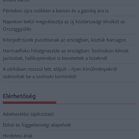
Pénteken újra csökken a benzin és a gázolaj ára is
Napokon belül megválasztja az új köztársasági elnököt az
Országgyűlés
Kiterjedt tüzek pusztítanak az országban, köztük Karcagon
Harmadfokú hőségriasztás az országban: Szolnokon klímát
javítottak, helikoptereket is bevetettek a tüzeknél
A zárkában rosszul lett, elájult – ilyen körülményekről
számoltak be a szolnoki börtönből
Elérhetőség
Adatkezelési tájékoztató
Etikai és függetlenségi alapelvek
Hirdetési árak