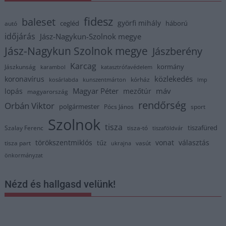
fidesz
baleset
györfi mihály
cegléd
háború
autó
időjárás
Jász-Nagykun-Szolnok megye
Jász-Nagykun Szolnok megye
Jászberény
Karcag
kormány
Jászkunság
karambol
katasztrófavédelem
közlekedés
koronavírus
kórház
kosárlabda
kunszentmárton
lmp
Magyar Péter
máv
lopás
mezőtúr
magyarország
rendőrség
Orbán Viktor
polgármester
Pócs János
sport
Szolnok
tisza
tiszafüred
Szalay Ferenc
tisza-tó
tiszaföldvár
törökszentmiklós
vonat
választás
tűz
tisza part
vasút
ukrajna
önkormányzat
Nézd és hallgasd velünk!