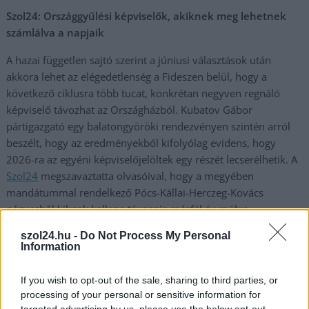
Szol24: Országgyűlési képviselők, akiknek meg lehetnek
számlálva a napjaik
A hazai független sajtó szerint a júniusi választások után
akkora lehet az elégedetlenség a Fideszen belül, hogy a
következő ciklusra több tucat, konkrétan negyven regnáló
képviselő távozhat az Országházból. Kubatov Gábor
pártigazgató egy balatongyöröki rendezvényen szintén arról
beszélt, hogy az eredményekből kifolyólag evidens, hogy
2026-ra az egyéni képviselőjelöltek egy részét lecserélhetik. A
Szol24
megszavaztatta olvasóival, hogy a megyében
mandátummal rendelkező Pócs-Kállai-Herczeg-Kovács
négyesből kiknek kellene távoznia másfél év múlva.
szol24.hu -
Do Not Process My Personal
Information
Ha szeretne tájékozott és jól értesült lenni, de messzire
elkerülné a propagandát,
iratkozzon fel hírlevelünkre
!
If you wish to opt-out of the sale, sharing to third parties, or
processing of your personal or sensitive information for
Amennyiben szívesen lenne a támogatónk,
kattintson