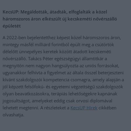
KecsUP: Megáldották, átadták, elfoglalták a közel
háromszoros áron elkészült új kecskeméti nővérszálló
épületét
A 2022-ben bejelentetthez képest közel háromszoros áron,
mintegy másfél milliárd forintból épült meg a csütörtök
délelőtt ünnepélyes keretek között átadott kecskeméti
nővérszálló. Takács Péter egészségügyi államtitkár a
megnyitón nem nagyon hangsúlyozta az uniós forrásokat,
ugyanakkor felhívta a figyelmet az általa ősszel beterjeszteni
kívánt szakdolgozói kompetencia csomagra, amely alapján a
jól képzett felsőfokú- és egyetemi végzettségű szakdolgozók
olyan beavatkozásokra, terápiás lehetőségekre kapnának
jogosultságot, amelyeket eddig csak orvosi diplomával
lehetett megtenni. A részleteket a
KecsUP Hírek
cikkében
olvashatja.