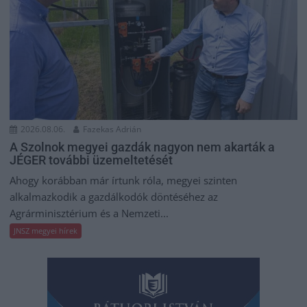
2026.08.06.
Fazekas Adrián
A Szolnok megyei gazdák nagyon nem akarták a
JÉGER további üzemeltetését
Ahogy korábban már írtunk róla, megyei szinten
alkalmazkodik a gazdálkodók döntéséhez az
Agrárminisztérium és a Nemzeti...
JNSZ megyei hírek