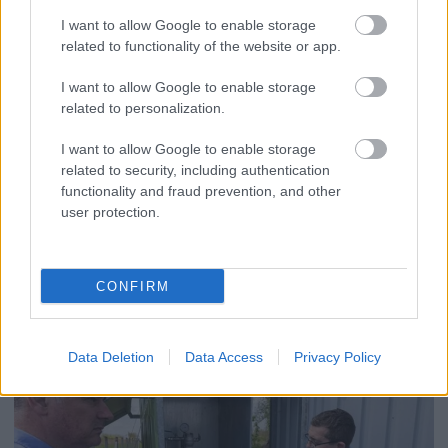
I want to allow Google to enable storage
related to functionality of the website or app.
I want to allow Google to enable storage
related to personalization.
I want to allow Google to enable storage
2026.08.06.
Kiss Lajos
related to security, including authentication
Sok volt az igazolatlan hiányzás, Pócs János
functionality and fraud prevention, and other
fizetéslevonást kapott, más fideszesek még
user protection.
kevesebbet vittek haza
A jászsági fideszes képviselő túl sokszor hiányzott
igazolatlanul a szavazásokról, de még mindig olcsón
CONFIRM
megúszta ahhoz...
JNSZ megyei hírek
Data Deletion
Data Access
Privacy Policy