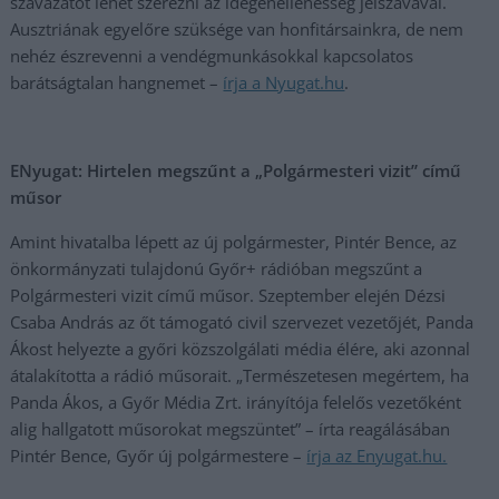
szavazatot lehet szerezni az idegenellenesség jelszavával.
Ausztriának egyelőre szüksége van honfitársainkra, de nem
nehéz észrevenni a vendégmunkásokkal kapcsolatos
barátságtalan hangnemet –
írja a Nyugat.hu
.
ENyugat: Hirtelen megszűnt a „Polgármesteri vizit” című
műsor
Amint hivatalba lépett az új polgármester, Pintér Bence, az
önkormányzati tulajdonú Győr+ rádióban megszűnt a
Polgármesteri vizit című műsor. Szeptember elején Dézsi
Csaba András az őt támogató civil szervezet vezetőjét, Panda
Ákost helyezte a győri közszolgálati média élére, aki azonnal
átalakította a rádió műsorait. „Természetesen megértem, ha
Panda Ákos, a Győr Média Zrt. irányítója felelős vezetőként
alig hallgatott műsorokat megszüntet” – írta reagálásában
Pintér Bence, Győr új polgármestere –
írja az Enyugat.hu.