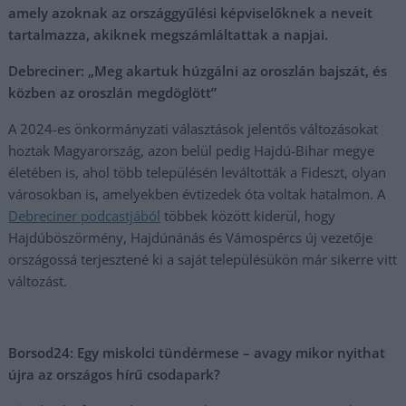
amely azoknak az országgyűlési képviselőknek a neveit
tartalmazza, akiknek megszámláltattak a napjai.
Debreciner: „Meg akartuk húzgálni az oroszlán bajszát, és
közben az oroszlán megdöglött”
A 2024-es önkormányzati választások jelentős változásokat
hoztak Magyarország, azon belül pedig Hajdú-Bihar megye
életében is, ahol több településén leváltották a Fideszt, olyan
városokban is, amelyekben évtizedek óta voltak hatalmon. A
Debreciner podcastjából
többek között kiderül, hogy
Hajdúböszörmény, Hajdúnánás és Vámospércs új vezetője
országossá terjesztené ki a saját településükön már sikerre vitt
változást.
Borsod24: Egy miskolci tündérmese – avagy mikor nyithat
újra az országos hírű csodapark?