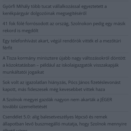
Györfi Mihály több tucat vállalkozással egyeztetett a
kerékpárgyár dolgozóinak megsegítéséről
41 fok fölé forrósodott az ország, Szolnokon pedig egy másik
rekord is megdőlt
Egy telefonhívást akart, végül rendőrök vitték el a mezőtúri
férfit
A Tisza kormány minisztere újabb nagy változásokról döntött
a közoktatásban – például az iskolaigazgatók visszakapják
munkáltatói jogaikat
Sok volt az igazolatlan hiányzás, Pócs János fizetéslevonást
kapott, más fideszesek még kevesebbet vittek haza
A Szolnok megyei gazdák nagyon nem akarták a JÉGER
további üzemeltetését
Csendélet 5.0: alig balesetveszélyes lépcső és remek
állapotban levő buszmegálló mutatja, hogy Szolnok mennyire
élhető város