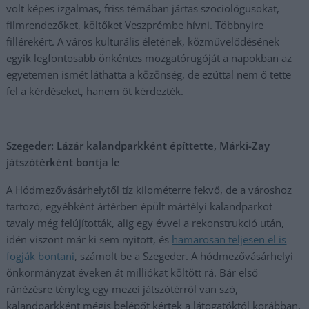
volt képes izgalmas, friss témában jártas szociológusokat,
filmrendezőket, költőket Veszprémbe hívni. Többnyire
fillérekért. A város kulturális életének, közművelődésének
egyik legfontosabb önkéntes mozgatórugóját a napokban az
egyetemen ismét láthatta a közönség, de ezúttal nem ő tette
fel a kérdéseket, hanem őt kérdezték.
Szegeder: Lázár kalandparkként építtette, Márki-Zay
játszótérként bontja le
A Hódmezővásárhelytől tíz kilométerre fekvő, de a városhoz
tartozó, egyébként ártérben épült mártélyi kalandparkot
tavaly még felújították, alig egy évvel a rekonstrukció után,
idén viszont már ki sem nyitott, és
hamarosan teljesen el is
fogják bontani
, számolt be a Szegeder. A hódmezővásárhelyi
önkormányzat éveken át milliókat költött rá. Bár első
ránézésre tényleg egy mezei játszótérről van szó,
kalandparkként mégis belépőt kértek a látogatóktól korábban,