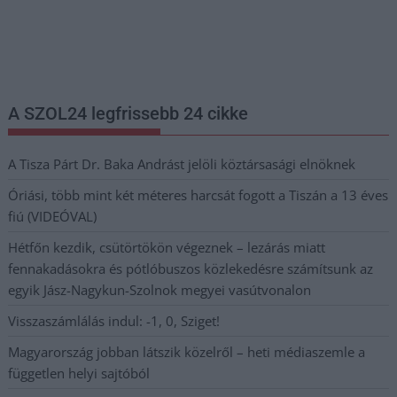
Nem szeretne lemaradni semmiről? Csak egy kattintás, és hírlevelünk a
legfrissebb információkkal és exkluzív tartalmakkal hétről hétre
postaládájába érkezik!
A SZOL24 legfrissebb 24 cikke
A Tisza Párt Dr. Baka Andrást jelöli köztársasági elnöknek
Óriási, több mint két méteres harcsát fogott a Tiszán a 13 éves
fiú (VIDEÓVAL)
Hétfőn kezdik, csütörtökön végeznek – lezárás miatt
fennakadásokra és pótlóbuszos közlekedésre számítsunk az
egyik Jász-Nagykun-Szolnok megyei vasútvonalon
Visszaszámlálás indul: -1, 0, Sziget!
Magyarország jobban látszik közelről – heti médiaszemle a
független helyi sajtóból