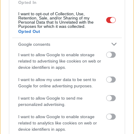
Opted In
I want to opt-out of Collection, Use,
Retention, Sale, and/or Sharing of my
Personal Data that Is Unrelated with the
Purposes for which it was collected.
Opted Out
2026.08.07.
Kiss Lajos
Google consents
Elromlott a biztosítóberendezés a ceglédi
I want to allow Google to enable storage
vasútvonalon, alapos késések alakultak ki a
menetrendhez képest, kimaradás is előfordult
related to advertising like cookies on web or
device identifiers in apps.
Napok óta tart a rendkívüli kánikula, a biztosítóberendezés
pedig újra megadta magát a ceglédi vonalon, így...
I want to allow my user data to be sent to
JNSZ megyei hírek
Google for online advertising purposes.
I want to allow Google to send me
personalized advertising.
I want to allow Google to enable storage
related to analytics like cookies on web or
device identifiers in apps.