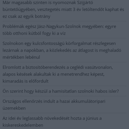
Már magasabb szinten is nyomoznak Szijjártó
büntetőügyében, vesztegetés miatt 3 év letöltendőt kaphat és
ez csak az egyik botrány
Problémák egész Jász-Nagykun-Szolnok megyében: egyre
több otthoni kútból fogy ki a víz
Szolnokon egy kulcsfontosságú körforgalmat részlegesen
lezárnak a napokban, a közlekedés az átlagost is meghaladó
mértékben lebénul
Elromlott a biztosítóberendezés a ceglédi vasútvonalon,
alapos késések alakultak ki a menetrendhez képest,
kimaradás is előfordult
Ön szerint hogy készül a hamisítatlan szolnoki habos isler?
Országos ellenőrzés indult a hazai akkumulátoripari
üzemekben
Az idei év leglassabb növekedését hozta a június a
kiskereskedelemben