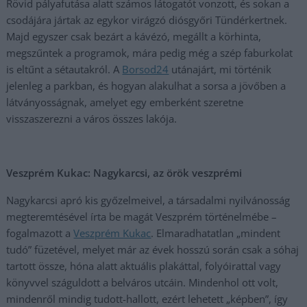
Rövid pályafutása alatt számos látogatót vonzott, és sokan a
csodájára jártak az egykor virágzó diósgyőri Tündérkertnek.
Majd egyszer csak bezárt a kávézó, megállt a körhinta,
megszűntek a programok, mára pedig még a szép faburkolat
is eltűnt a sétautakról. A
Borsod24
utánajárt, mi történik
jelenleg a parkban, és hogyan alakulhat a sorsa a jövőben a
látványosságnak, amelyet egy emberként szeretne
visszaszerezni a város összes lakója.
Veszprém Kukac: Nagykarcsi, az örök veszprémi
Nagykarcsi apró kis győzelmeivel, a társadalmi nyilvánosság
megteremtésével írta be magát Veszprém történelmébe –
fogalmazott a
Veszprém Kukac
. Elmaradhatatlan „mindent
tudó” füzetével, melyet már az évek hosszú során csak a sóhaj
tartott össze, hóna alatt aktuális plakáttal, folyóirattal vagy
könyvvel száguldott a belváros utcáin. Mindenhol ott volt,
mindenről mindig tudott-hallott, ezért lehetett „képben”, így