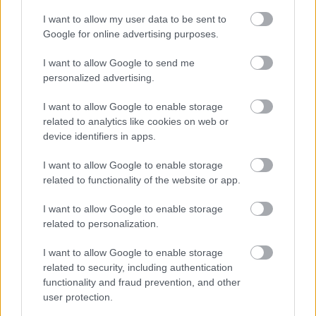
I want to allow my user data to be sent to
Google for online advertising purposes.
I want to allow Google to send me
personalized advertising.
I want to allow Google to enable storage
related to analytics like cookies on web or
device identifiers in apps.
I want to allow Google to enable storage
Hírlevél feliratkozás
related to functionality of the website or app.
I want to allow Google to enable storage
Adja meg keresztnevét:
Adja
related to personalization.
meg e-mail címét:
Megismertem és elfogadom a
GDPR-szabályzat
ot
I want to allow Google to enable storage
related to security, including authentication
functionality and fraud prevention, and other
user protection.
Nem szeretne lemaradni semmiről? Csak egy kattintás, és hírlevelünk a