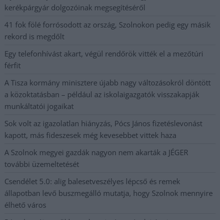
kerékpárgyár dolgozóinak megsegítéséről
41 fok fölé forrósodott az ország, Szolnokon pedig egy másik
rekord is megdőlt
Egy telefonhívást akart, végül rendőrök vitték el a mezőtúri
férfit
A Tisza kormány minisztere újabb nagy változásokról döntött
a közoktatásban – például az iskolaigazgatók visszakapják
munkáltatói jogaikat
Sok volt az igazolatlan hiányzás, Pócs János fizetéslevonást
kapott, más fideszesek még kevesebbet vittek haza
A Szolnok megyei gazdák nagyon nem akarták a JÉGER
további üzemeltetését
Csendélet 5.0: alig balesetveszélyes lépcső és remek
állapotban levő buszmegálló mutatja, hogy Szolnok mennyire
élhető város