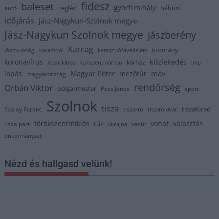
fidesz
baleset
györfi mihály
cegléd
háború
autó
időjárás
Jász-Nagykun-Szolnok megye
Jász-Nagykun Szolnok megye
Jászberény
Karcag
kormány
Jászkunság
karambol
katasztrófavédelem
közlekedés
koronavírus
kórház
kosárlabda
kunszentmárton
lmp
Magyar Péter
máv
lopás
mezőtúr
magyarország
rendőrség
Orbán Viktor
polgármester
Pócs János
sport
Szolnok
tisza
tiszafüred
Szalay Ferenc
tisza-tó
tiszaföldvár
törökszentmiklós
vonat
választás
tűz
tisza part
vasút
ukrajna
önkormányzat
Nézd és hallgasd velünk!