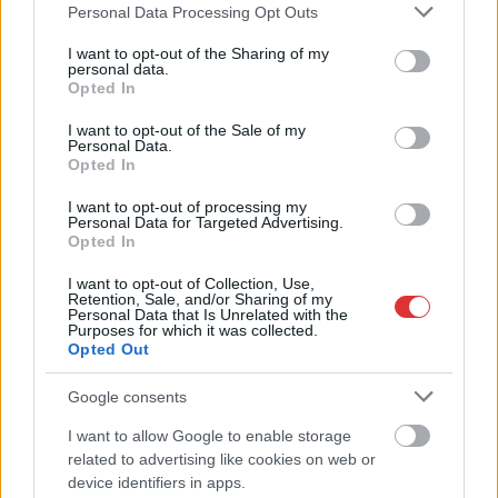
Please note that this website/app uses one or more Google
Personal Data Processing Opt Outs
services and may gather and store information including but
not limited to your visit or usage behaviour. You may click to
I want to opt-out of the Sharing of my
personal data.
grant or deny consent to Google and its third-party tags to
Opted In
use your data for below specified purposes in below Google
consent section.
I want to opt-out of the Sale of my
Personal Data.
Opted In
2026.08.07.
Horváth Zsolt
Györfi Mihály több tucat vállalkozással egyeztetett
I want to opt-out of processing my
Personal Data for Targeted Advertising.
a kerékpárgyár dolgozóinak megsegítéséről
Opted In
Rövid idő alatt számos vállalkozás jelezte, hogy segítene
I want to opt-out of Collection, Use,
azoknak a munkavállalóknak, akik a tószegi kerékpárgyár
Retention, Sale, and/or Sharing of my
bezárása...
Personal Data that Is Unrelated with the
Purposes for which it was collected.
Szolnok
Opted Out
Google consents
I want to allow Google to enable storage
related to advertising like cookies on web or
device identifiers in apps.