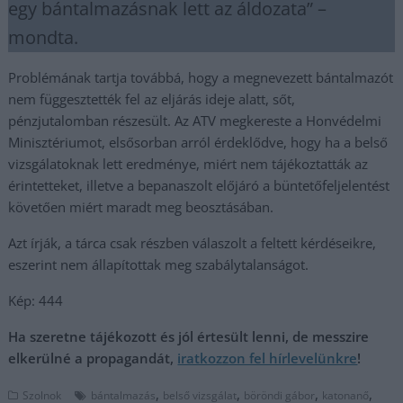
egy bántalmazásnak lett az áldozata” –
mondta.
Problémának tartja továbbá, hogy a megnevezett bántalmazót
nem függesztették fel az eljárás ideje alatt, sőt,
pénzjutalomban részesült. Az ATV megkereste a Honvédelmi
Minisztériumot, elsősorban arról érdeklődve, hogy ha a belső
vizsgálatoknak lett eredménye, miért nem tájékoztatták az
érintetteket, illetve a bepanaszolt előjáró a büntetőfeljelentést
követően miért maradt meg beosztásában.
Azt írják, a tárca csak részben válaszolt a feltett kérdéseikre,
eszerint nem állapítottak meg szabálytalanságot.
Kép: 444
Ha szeretne tájékozott és jól értesült lenni, de messzire
elkerülné a propagandát,
iratkozzon fel hírlevelünkre
!
,
,
,
,
Szolnok
bántalmazás
belső vizsgálat
böröndi gábor
katonanő