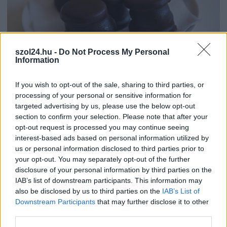
szol24.hu -
Do Not Process My Personal
Information
2026.08.07.
Farkas András
Ön szerint hogy készül a hamisítatlan szolnoki
If you wish to opt-out of the sale, sharing to third parties, or
habos isler?
processing of your personal or sensitive information for
targeted advertising by us, please use the below opt-out
Igazi retró klasszikus desszert, amelyet generációk óta
section to confirm your selection. Please note that after your
szeretnek, és amelyet sokan ma is próbálnak otthon
opt-out request is processed you may continue seeing
újraalkotni....
interest-based ads based on personal information utilized by
Szolnok
us or personal information disclosed to third parties prior to
your opt-out. You may separately opt-out of the further
disclosure of your personal information by third parties on the
IAB’s list of downstream participants. This information may
also be disclosed by us to third parties on the
IAB’s List of
Downstream Participants
that may further disclose it to other
third parties.