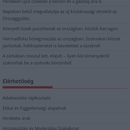
Pénteken újra csökken a benzin és a gázolaj ára is
Napokon belül megválasztja az új köztársasági elnököt az
Országgyűlés
Kiterjedt tüzek pusztítanak az országban, köztük Karcagon
Harmadfokú hőségriasztás az országban: Szolnokon klímát
javítottak, helikoptereket is bevetettek a tüzeknél
A zárkában rosszul lett, elájult – ilyen körülményekről
számoltak be a szolnoki börtönből
Elérhetőség
Adatkezelési tájékoztató
Etikai és függetlenségi alapelvek
Hirdetési árak
Hozzászólási és Moderálási Szabályzat