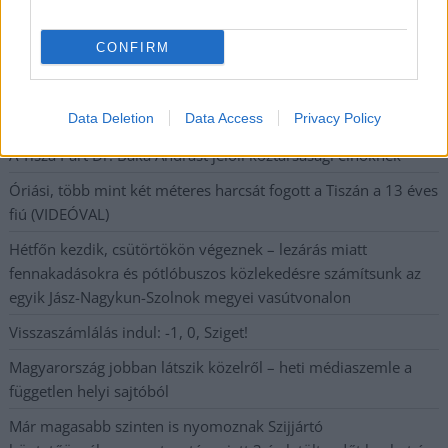
legfrissebb információkkal és exkluzív tartalmakkal hétről hétre
postaládájába érkezik!
CONFIRM
A SZOL24 legfrissebb 24 cikke
Data Deletion
Data Access
Privacy Policy
A Tisza Párt Dr. Baka Andrást jelöli köztársasági elnöknek
Óriási, több mint két méteres harcsát fogott a Tiszán a 13 éves
fiú (VIDEÓVAL)
Hétfőn kezdik, csütörtökön végeznek – lezárás miatt
fennakadásokra és pótlóbuszos közlekedésre számítsunk az
egyik Jász-Nagykun-Szolnok megyei vasútvonalon
Visszaszámlálás indul: -1, 0, Sziget!
Magyarország jobban látszik közelről – heti médiaszemle a
független helyi sajtóból
Már magasabb szinten is nyomoznak Szijjártó