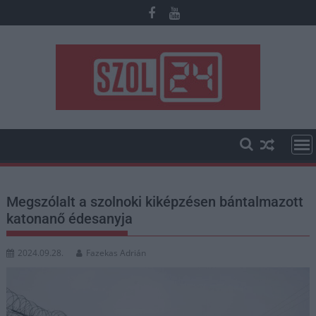
Skip
to
content
Megszólalt a szolnoki kiképzésen bántalmazott
katonanő édesanyja
2024.09.28.
Fazekas Adrián