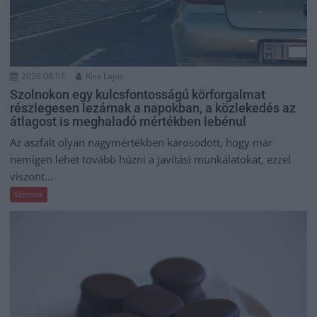
2026.08.07.
Kiss Lajos
Szolnokon egy kulcsfontosságú körforgalmat
részlegesen lezárnak a napokban, a közlekedés az
átlagost is meghaladó mértékben lebénul
Az aszfalt olyan nagymértékben károsodott, hogy már
nemigen lehet tovább húzni a javítási munkálatokat, ezzel
viszont...
Szolnok