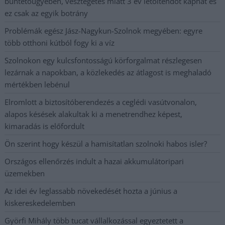
büntetőügyében, vesztegetés miatt 3 év letöltendőt kaphat és
ez csak az egyik botrány
Problémák egész Jász-Nagykun-Szolnok megyében: egyre
több otthoni kútból fogy ki a víz
Szolnokon egy kulcsfontosságú körforgalmat részlegesen
lezárnak a napokban, a közlekedés az átlagost is meghaladó
mértékben lebénul
Elromlott a biztosítóberendezés a ceglédi vasútvonalon,
alapos késések alakultak ki a menetrendhez képest,
kimaradás is előfordult
Ön szerint hogy készül a hamisítatlan szolnoki habos isler?
Országos ellenőrzés indult a hazai akkumulátoripari
üzemekben
Az idei év leglassabb növekedését hozta a június a
kiskereskedelemben
Györfi Mihály több tucat vállalkozással egyeztetett a