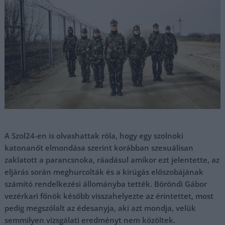
A Szol24-en is olvashattak róla, hogy egy szolnoki
katonanőt elmondása szerint korábban szexuálisan
zaklatott a parancsnoka, ráadásul amikor ezt jelentette, az
eljárás során meghurcolták és a kirúgás előszobájának
számító rendelkezési állományba tették. Böröndi Gábor
vezérkari főnök később visszahelyezte az érintettet, most
pedig megszólalt az édesanyja, aki azt mondja, velük
semmilyen vizsgálati eredményt nem közöltek.