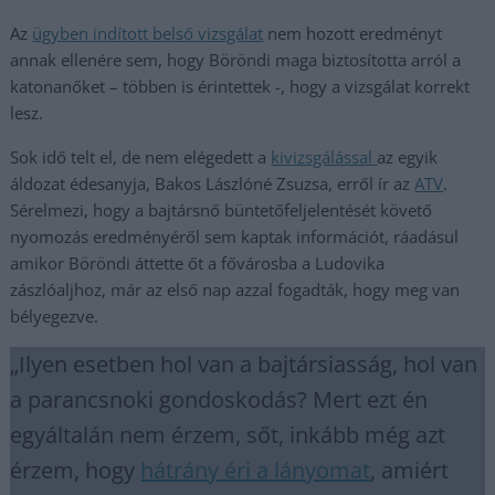
Az
ügyben indított belső vizsgálat
nem hozott eredményt
annak ellenére sem, hogy Böröndi maga biztosította arról a
katonanőket – többen is érintettek -, hogy a vizsgálat korrekt
lesz.
Sok idő telt el, de nem elégedett a
kivizsgálással
az egyik
áldozat édesanyja, Bakos Lászlóné Zsuzsa, erről ír az
ATV
.
Sérelmezi, hogy a bajtársnő büntetőfeljelentését követő
nyomozás eredményéről sem kaptak információt, ráadásul
amikor Böröndi áttette őt a fővárosba a Ludovika
zászlóaljhoz, már az első nap azzal fogadták, hogy meg van
bélyegezve.
„Ilyen esetben hol van a bajtársiasság, hol van
a parancsnoki gondoskodás? Mert ezt én
egyáltalán nem érzem, sőt, inkább még azt
érzem, hogy
hátrány éri a lányomat
, amiért