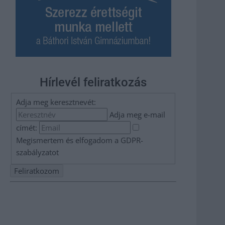
Hírlevél feliratkozás
Adja meg keresztnevét:
Adja meg e-mail
címét:
Megismertem és elfogadom a
GDPR-
szabályzat
ot
Nem szeretne lemaradni semmiről? Csak egy kattintás, és
hírlevelünk a legfrissebb információkkal és exkluzív
tartalmakkal hétről hétre postaládájába érkezik!