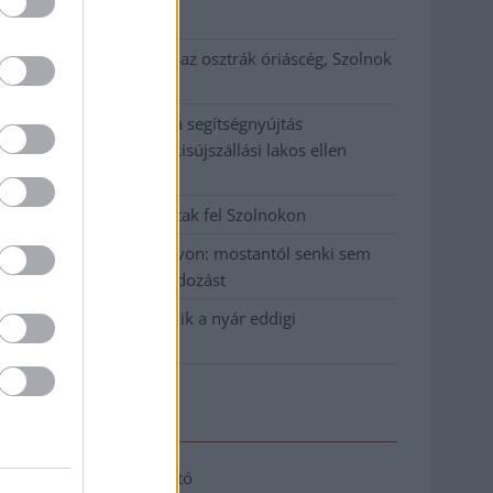
klíma
Átszervezi működését az osztrák óriáscég, Szolnok
is érintett
Tragédiába torkollott a segítségnyújtás
elmulasztása, három kisújszállási lakos ellen
emeltek vádat
Hatalmas lángok csaptak fel Szolnokon
Vízitraffipax a Tisza-tavon: mostantól senki sem
úszhatja meg a száguldozást
Szolnokra is megérkezik a nyár eddigi
legkeményebb napja
Elérhetőség
Adatkezelési tájékoztató