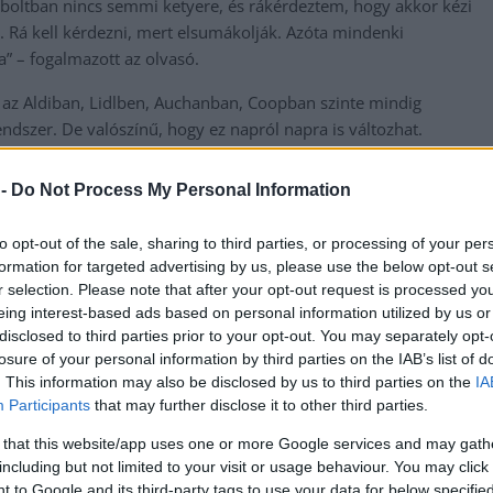
 boltban nincs semmi ketyere, és rákérdeztem, hogy akkor kézi
n. Rá kell kérdezni, mert elsumákolják. Azóta mindenki
” – fogalmazott az olvasó.
l az Aldiban, Lidlben, Auchanban, Coopban szinte mindig
ndszer. De valószínű, hogy ez napról napra is változhat.
 -
Do Not Process My Personal Information
messzire elkerülné a propagandát,
iratkozzon fel
to opt-out of the sale, sharing to third parties, or processing of your per
formation for targeted advertising by us, please use the below opt-out s
,
,
,
,
repont
Szolnok
üveg
visszaváltó
r selection. Please note that after your opt-out request is processed y
eing interest-based ads based on personal information utilized by us or
disclosed to third parties prior to your opt-out. You may separately opt-
Brutális vonatbaleset, megint motorvonat elé hajtott egy
losure of your personal information by third parties on the IAB’s list of
autós
. This information may also be disclosed by us to third parties on the
IA
Participants
that may further disclose it to other third parties.
 that this website/app uses one or more Google services and may gath
including but not limited to your visit or usage behaviour. You may click 
 to Google and its third-party tags to use your data for below specifi