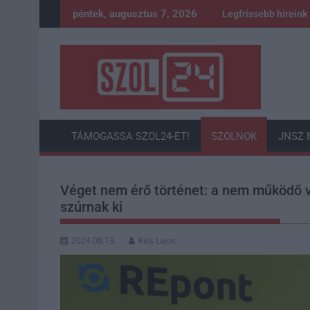
Skip
péntek, augusztus 7, 2026
Legfrissebb híreink
to
content
TÁMOGASSA SZOL24-ET!
SZOLNOK
JNSZ 
Véget nem érő történet: a nem működő v
szúrnak ki
2024.08.13.
Kiss Lajos