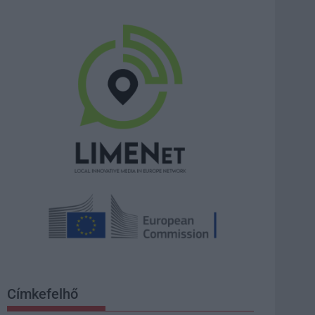
Címkefelhő