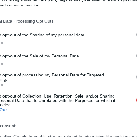
ogle consent section.
l Data Processing Opt Outs
o opt-out of the Sharing of my personal data.
In
o opt-out of the Sale of my Personal Data.
Horváth Zsolt
2026.08.06.
Horváth Zsolt
In
osszul lett, elájult
A polgármester a szolnoki
rülményekről
cégekhez fordult: több száz
to opt-out of processing my Personal Data for Targeted
be a szolnoki
elbocsátott dolgozón segítene
ing.
In
Munkalehetőséget kér a térség
bb büntetés-végrehajtási
vállalkozásaitól Szolnok
o opt-out of Collection, Use, Retention, Sale, and/or Sharing
is hasonló panaszok
polgármestere. A tószegi
ersonal Data that Is Unrelated with the Purposes for which it
lected.
apokban, miután
kerékpárgyár bezárása után
Out
ékossági intézkedéseket
közzétett felhívásának célja, hogy...
Szolnok
consents
o allow Google to enable storage related to advertising like cookies on