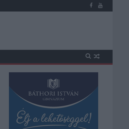
 kapott, más fideszesek még kevesebbet vittek haza