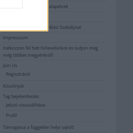
Etikai és függetlenségi alapelvek
Hirdetési árak
Hozzászólási és Moderálási Szabályzat
Impresszum
Iratkozzon fel heti hírlevelünkre és tudjon meg
még többet megyénkről!
Join Us
Regisztráció
Köszönjük
Tag bejelentkezés
Jelszó visszaállítása
Profil
Támogassa a független helyi sajtót!