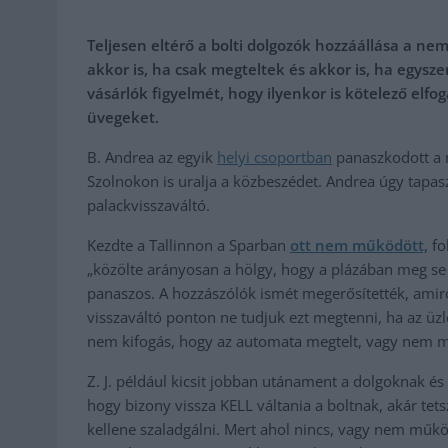
Teljesen eltérő a bolti dolgozók hozzáállása a n
akkor is, ha csak megteltek és akkor is, ha egy
vásárlók figyelmét, hogy ilyenkor is kötelező elf
üvegeket.
B. Andrea az egyik
helyi csoportban
panaszkodott a 
Szolnokon is uralja a közbeszédet. Andrea úgy tapa
palackvisszaváltó.
Kezdte a Tallinnon a Sparban
ott nem működött,
fo
„közölte arányosan a hölgy, hogy a plázában meg se p
panaszos. A hozzászólók ismét megerősítették, amirő
visszaváltó ponton ne tudjuk ezt megtenni, ha az üz
nem kifogás, hogy az automata megtelt, vagy nem 
Z. J. például kicsit jobban utánament a dolgoknak é
hogy bizony vissza KELL váltania a boltnak, akár te
kellene szaladgálni. Mert ahol nincs, vagy nem működik