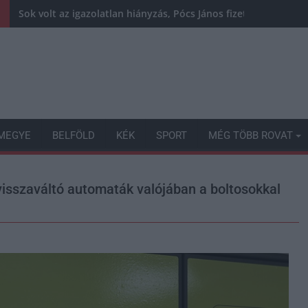
Sok volt az igazolatlan hiányzás, Pócs János fizetéslevonást
MEGYE
BELFÖLD
KÉK
SPORT
MÉG TÖBB ROVAT
isszaváltó automaták valójában a boltosokkal