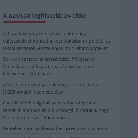
A SZOL24 legfrissebb 24 cikke
A Tisza kormány minisztere újabb nagy
változásokról döntött a közoktatásban – például az
iskolaigazgatók visszakapják munkáltatói jogaikat
Sok volt az igazolatlan hiányzás, Pócs János
fizetéslevonást kapott, más fideszesek még
kevesebbet vittek haza
A Szolnok megyei gazdák nagyon nem akarták a
JÉGER további üzemeltetését
Csendélet 5.0: alig balesetveszélyes lépcső és
remek állapotban levő buszmegálló mutatja, hogy
Szolnok mennyire élhető város
Pénteken újra csökken a benzin és a gázolaj ára is