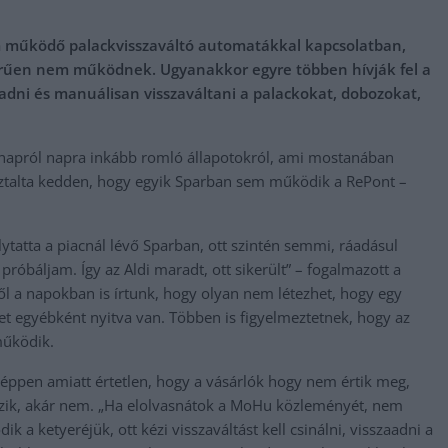
em működő palackvisszaváltó automatákkal kapcsolatban,
szerűen nem működnek. Ugyanakkor egyre többen hívják fel a
ogadni és manuálisan visszaváltani a palackokat, dobozokat,
napról napra inkább romló állapotokról, ami mostanában
sztalta kedden, hogy egyik Sparban sem működik a RePont –
lytatta a piacnál lévő Sparban, ott szintén semmi, ráadásul
róbáljam. Így az Aldi maradt, ott sikerült” – fogalmazott a
l a napokban is írtunk, hogy olyan nem létezhet, hogy egy
let egyébként nyitva van. Többen is figyelmeztetnek, hogy az
működik.
s éppen amiatt értetlen, hogy a vásárlók hogy nem értik meg,
tszik, akár nem. „Ha elolvasnátok a MoHu közleményét, nem
 a ketyeréjük, ott kézi visszaváltást kell csinálni, visszaadni a