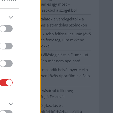
évvel ezelőtti árvíz idején és így most –
fotógyűjtemény ugyanazokból a szögekből
Ilyenek eddig a tapasztalatok a vendégektől – a
hőhullám miatt ingyenes a strandolás Szolnokon
Nem biztató: a hétvégi kisebb felfrissülés után jövő
héten megint visszatér a forróság, újra rekkenő
hőség jön, akár 38 fokokkal
Közzétették a szakértői állásfoglalást, a Fiumei úti
fák többsége szakszerűen már nem ápolható
A MÚOSZ sajtódíjának második helyét nyerte el a
Borsod24 és a Paraméter közös riportfilmje a Sajó
szennyezéséről
Tánccal, zeneszóval és vásárral telik meg
Jászberény, indul a Csángó Fesztivál
Meghosszabbított hőségriasztás és
vízkorlátozások, a mezőtúri kórházban leállt a